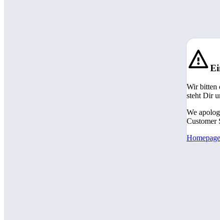
Ei
Wir bitten
steht Dir 
We apologi
Customer S
Homepag