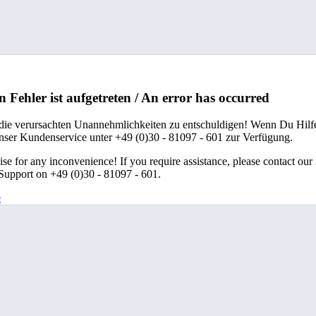
n Fehler ist aufgetreten / An error has occurred
 die verursachten Unannehmlichkeiten zu entschuldigen! Wenn Du Hilfe
unser Kundenservice unter +49 (0)30 - 81097 - 601 zur Verfügung.
se for any inconvenience! If you require assistance, please contact our
upport on +49 (0)30 - 81097 - 601.
e