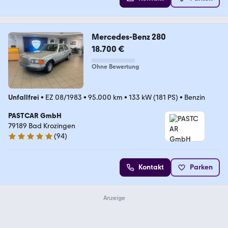
Mercedes-Benz 280
18.700 €
Ohne Bewertung
Unfallfrei
•
EZ 08/1983
•
95.000 km
•
133 kW (181 PS)
•
Benzin
PASTCAR GmbH
79189 Bad Krozingen
(
94
)
5 Sterne
Kontakt
Parken