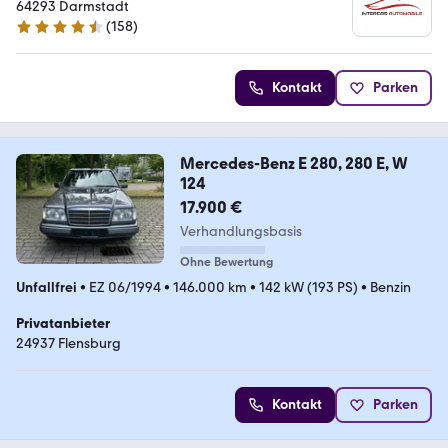
64293 Darmstadt
(
158
)
4.6 Sterne
Kontakt
Parken
Mercedes-Benz E 280, 280 E, W
124
17.900 €
Verhandlungsbasis
Ohne Bewertung
Unfallfrei
•
EZ 06/1994
•
146.000 km
•
142 kW (193 PS)
•
Benzin
Privatanbieter
24937 Flensburg
Kontakt
Parken