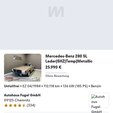
Mercedes-Benz 280 SL
Leder|SHZ|Temp|Metallic
25.990 €
Ohne Bewertung
Unfallfrei
•
EZ 04/1984
•
112.118 km
•
136 kW (185 PS)
•
Benzin
Autohaus Fugel GmbH
09125 Chemnitz
(
334
)
4.3 Sterne