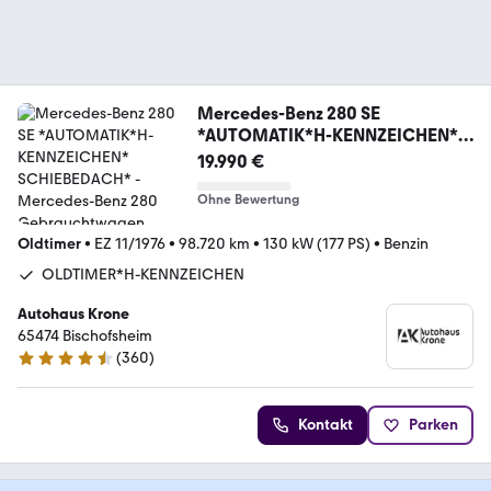
Mercedes-Benz 280 SE
*AUTOMATIK*H-KENNZEICHEN*
SCHIEBEDACH*
19.990 €
Ohne Bewertung
Oldtimer
•
EZ 11/1976
•
98.720 km
•
130 kW (177 PS)
•
Benzin
OLDTIMER*H-KENNZEICHEN
Autohaus Krone
65474 Bischofsheim
(
360
)
4.6 Sterne
Kontakt
Parken