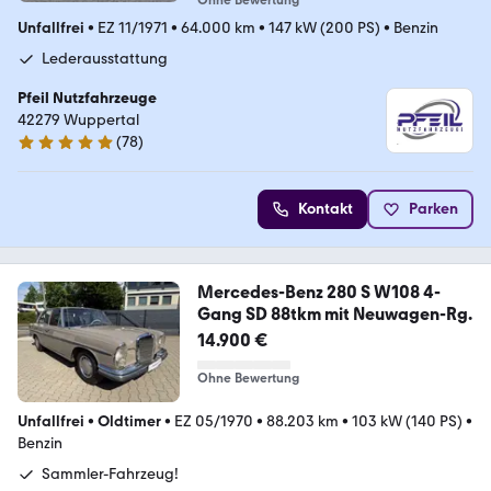
Unfallfrei
•
EZ 11/1971
•
64.000 km
•
147 kW (200 PS)
•
Benzin
Lederausstattung
Pfeil Nutzfahrzeuge
42279 Wuppertal
(
78
)
5 Sterne
Kontakt
Parken
Mercedes-Benz 280 S W108 4-
Gang SD 88tkm mit Neuwagen-Rg.
14.900 €
Ohne Bewertung
Unfallfrei
•
Oldtimer
•
EZ 05/1970
•
88.203 km
•
103 kW (140 PS)
•
Benzin
Sammler-Fahrzeug!