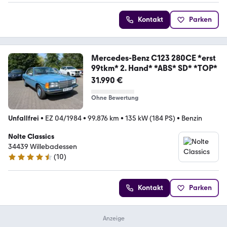
Kontakt
Parken
Mercedes-Benz C123 280CE *erst
99tkm* 2. Hand* *ABS* SD* *TOP*
31.990 €
Ohne Bewertung
Unfallfrei
•
EZ 04/1984
•
99.876 km
•
135 kW (184 PS)
•
Benzin
Nolte Classics
34439 Willebadessen
(
10
)
4.4 Sterne
Kontakt
Parken