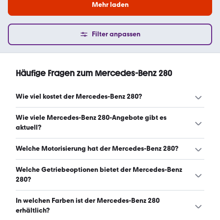
Mehr laden
Filter anpassen
Häufige Fragen zum Mercedes-Benz 280
Wie viel kostet der Mercedes-Benz 280?
Ein guter Preis für einen Mercedes-Benz 280 liegt
Wie viele Mercedes-Benz 280-Angebote gibt es
zwischen 11.425 € und 80.617 €. (Stand: 7.8.2026)
aktuell?
Es gibt insgesamt 516 Mercedes-Benz 280 bei mobile.de,
Welche Motorisierung hat der Mercedes-Benz 280?
davon 516 Gebraucht- und 0 Neuwagen. (Stand:
7.8.2026)
Der Mercedes-Benz 280 hat Leistungen zwischen 156 und
Welche Getriebeoptionen bietet der Mercedes-Benz
231 PS. (Stand: 7.8.2026)
280?
Der Mercedes-Benz 280 ist mit automatischem,
In welchen Farben ist der Mercedes-Benz 280
manuellem und halbautomatischem Getriebe erhältlich.
erhältlich?
(Stand: 7.8.2026)