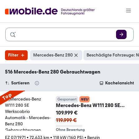
Filter
Mercedes-Benz 280
Beschädigte Fahrzeuge: N
516 Mercedes-Benz 280 Gebrauchtwagen
Sortieren
Kachelansicht
Top
Gesponsert
NEU
Mercedes-Benz W111 280 SE
Werkscabrio Automatik
109.999 €
119.999 €
Ohne Bewertung
EZ 07/1971
•
72.633 km
•
118 kW (160 PS)
•
Benzin