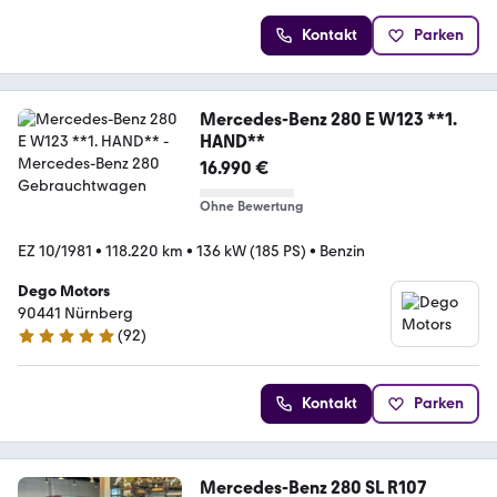
Kontakt
Parken
Mercedes-Benz 280 E W123 **1.
HAND**
16.990 €
Ohne Bewertung
EZ 10/1981
•
118.220 km
•
136 kW (185 PS)
•
Benzin
Dego Motors
90441 Nürnberg
(
92
)
4.9 Sterne
Kontakt
Parken
Mercedes-Benz 280 SL R107