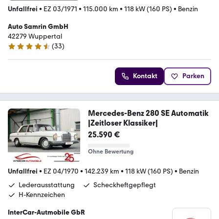
Unfallfrei
•
EZ 03/1971
•
115.000 km
•
118 kW (160 PS)
•
Benzin
Auto Samrin GmbH
42279 Wuppertal
(
33
)
4.7 Sterne
Kontakt
Parken
Mercedes-Benz 280 SE Automatik
|Zeitloser Klassiker|
25.590 €
Ohne Bewertung
Unfallfrei
•
EZ 04/1970
•
142.239 km
•
118 kW (160 PS)
•
Benzin
Lederausstattung
Scheckheftgepflegt
H-Kennzeichen
InterCar-Autmobile GbR