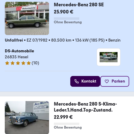
Mercedes-Benz 280 SE
25.900 €
Ohne Bewertung
Unfallfrei
•
EZ 07/1982
•
80.500 km
•
136 kW (185 PS)
•
Benzin
DS-Automobile
26835 Hesel
(
10
)
5 Sterne
Kontakt
Parken
Mercedes-Benz 280 S-Klima-
Leder.1.Hand.Top-Zustand.
22.999 €
Ohne Bewertung