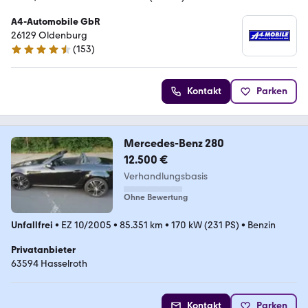
A4-Automobile GbR
26129 Oldenburg
(
153
)
4.6 Sterne
Kontakt
Parken
Mercedes-Benz 280
12.500 €
Verhandlungsbasis
Ohne Bewertung
Unfallfrei
•
EZ 10/2005
•
85.351 km
•
170 kW (231 PS)
•
Benzin
Privatanbieter
63594 Hasselroth
Kontakt
Parken