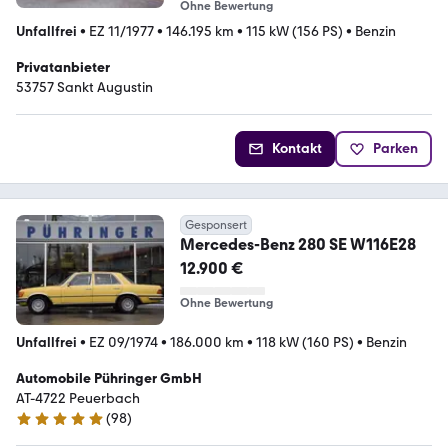
Ohne Bewertung
Unfallfrei
•
EZ 11/1977
•
146.195 km
•
115 kW (156 PS)
•
Benzin
Privatanbieter
53757 Sankt Augustin
Kontakt
Parken
Gesponsert
Mercedes-Benz 280 SE W116E28
12.900 €
Ohne Bewertung
Unfallfrei
•
EZ 09/1974
•
186.000 km
•
118 kW (160 PS)
•
Benzin
Automobile Pühringer GmbH
AT-4722 Peuerbach
(
98
)
5 Sterne