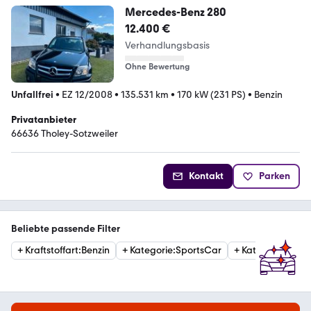
Mercedes-Benz 280
12.400 €
Verhandlungsbasis
Ohne Bewertung
Unfallfrei
•
EZ 12/2008
•
135.531 km
•
170 kW (231 PS)
•
Benzin
Privatanbieter
66636 Tholey-Sotzweiler
Kontakt
Parken
Beliebte passende Filter
+
Kraftstoffart
:
Benzin
+
Kategorie
:
SportsCar
+
Kategorie
:
Cabr