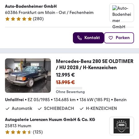
Auto-Bodenheimer GmbH
60386 Frankfurt am Main - Ost / Fechenheim
(
280
)
4.8 Sterne
Kontakt
Parken
Mercedes-Benz 280 SE OLDTIMER
/ HU 2028 / H-Kennzeichen
12.995 €
13.995 €
Ohne Bewertung
Unfallfrei
•
EZ 05/1985
•
134.685 km
•
136 kW (185 PS)
•
Benzin
Automatik
SCHIEBEDACH
H-KENZEICHEN
Autogalerie Lorenzen Husum GmbH & Co. KG
25813 Husum
(
125
)
4.3 Sterne