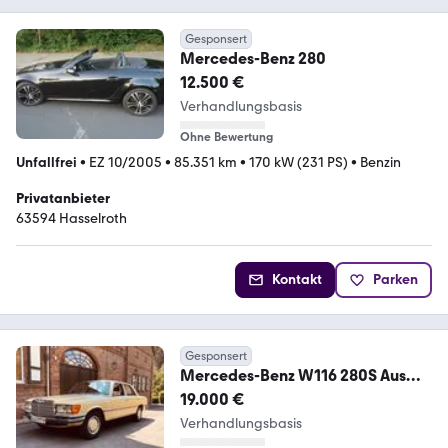
Gesponsert
Mercedes-Benz 280
12.500 €
Verhandlungsbasis
Ohne Bewertung
Unfallfrei
•
EZ 10/2005
•
85.351 km
•
170 kW (231 PS)
•
Benzin
Privatanbieter
63594 Hasselroth
Kontakt
Parken
Gesponsert
Mercedes-Benz W116 280S Aus
Sammlung Top
19.000 €
Verhandlungsbasis