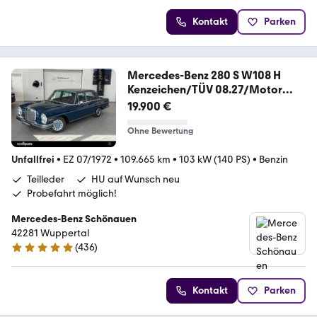
Kontakt
Parken
Mercedes-Benz 280 S W108 H
Kenzeichen/TÜV 08.27/Motor
überholt
19.900 €
Ohne Bewertung
Unfallfrei
•
EZ 07/1972
•
109.665 km
•
103 kW (140 PS)
•
Benzin
Teilleder
HU auf Wunsch neu
Probefahrt möglich!
Mercedes-Benz Schönauen
42281 Wuppertal
(
436
)
5 Sterne
Kontakt
Parken