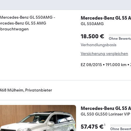
Mercedes-Benz GL 55
GL 550AMG
18.500 €
Ohne Bewert
Verhandlungsbasis
Versicherung vergleichen
EZ 08/2015
•
191.000 km
•
468 Mülheim, Privatanbieter
Mercedes-Benz GL 55
GL 550 GL550 Lorinser VIP 
¹
57.475 €
Ohne Bewer