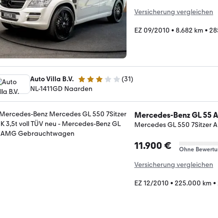
Versicherung vergleichen
EZ 09/2010
•
8.682 km
•
28
Auto Villa B.V.
(
31
)
3 Sterne
NL-1411GD Naarden
Mercedes-Benz GL 55
Mercedes GL 550 7Sitzer AH
11.900 €
Ohne Bewertu
Versicherung vergleichen
EZ 12/2010
•
225.000 km
•