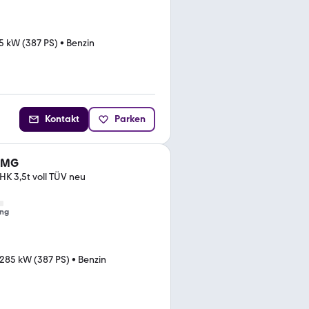
5 kW (387 PS)
•
Benzin
Kontakt
Parken
 AMG
K 3,5t voll TÜV neu
ng
285 kW (387 PS)
•
Benzin