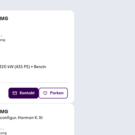
 AMG
ung
320 kW (435 PS)
•
Benzin
Kontakt
Parken
 AMG
configur. Harman K. St
tung