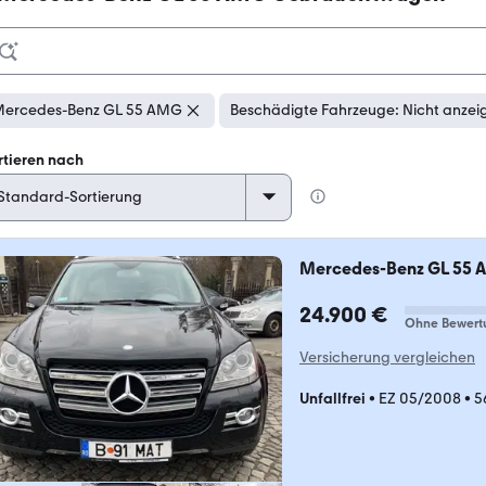
ercedes-Benz GL 55 AMG
Beschädigte Fahrzeuge: Nicht anzei
rtieren nach
Mercedes-Benz GL 55
24.900 €
Ohne Bewert
Versicherung vergleichen
Unfallfrei
•
EZ 05/2008
•
5