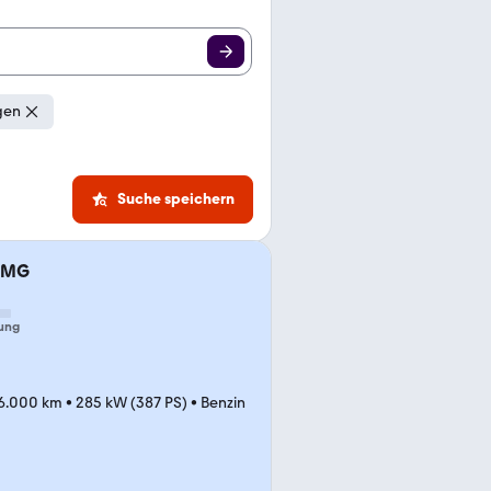
gen
Suche speichern
 AMG
ung
6.000 km
•
285 kW (387 PS)
•
Benzin