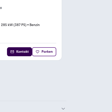
ng
•
285 kW (387 PS)
•
Benzin
Kontakt
Parken