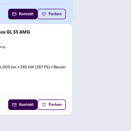
Kontakt
Parken
nz GL 55 AMG
ung
6.000 km
•
285 kW (387 PS)
•
Benzin
Kontakt
Parken