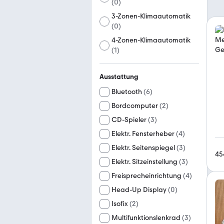
(
0
)
3-Zonen-Klimaautomatik
(
0
)
4-Zonen-Klimaautomatik
(
1
)
Ausstattung
Bluetooth
(
6
)
Bordcomputer
(
2
)
CD-Spieler
(
3
)
Elektr. Fensterheber
(
4
)
Elektr. Seitenspiegel
(
3
)
45
Elektr. Sitzeinstellung
(
3
)
Freisprecheinrichtung
(
4
)
Head-Up Display
(
0
)
Isofix
(
2
)
Multifunktionslenkrad
(
3
)