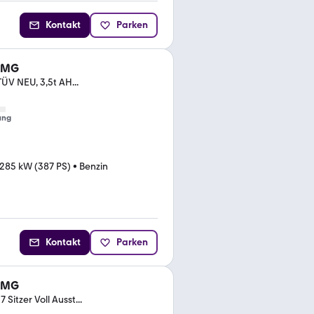
Kontakt
Parken
 AMG
ÜV NEU, 3,5t AH...
ung
285 kW (387 PS)
•
Benzin
Kontakt
Parken
 AMG
itzer Voll Ausst...