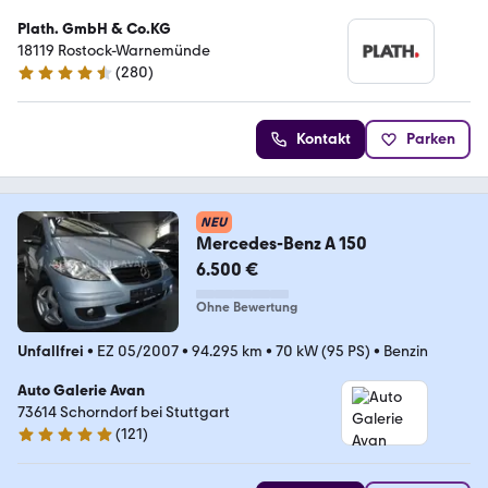
Plath. GmbH & Co.KG
18119 Rostock-Warnemünde
(
280
)
4.7 Sterne
Kontakt
Parken
NEU
Mercedes-Benz A 150
6.500 €
Ohne Bewertung
Unfallfrei
•
EZ 05/2007
•
94.295 km
•
70 kW (95 PS)
•
Benzin
Auto Galerie Avan
73614 Schorndorf bei Stuttgart
(
121
)
4.9 Sterne