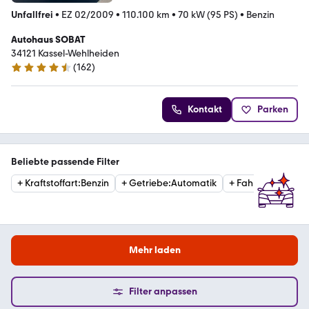
Unfallfrei
•
EZ 02/2009
•
110.100 km
•
70 kW (95 PS)
•
Benzin
Autohaus SOBAT
34121 Kassel-Wehlheiden
(
162
)
4.7 Sterne
Kontakt
Parken
Beliebte passende Filter
+
Kraftstoffart
:
Benzin
+
Getriebe
:
Automatik
+
Fahrzeugzustan
Mehr laden
Filter anpassen