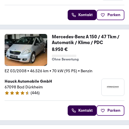
Kontakt
Parken
Mercedes-Benz A 150 / 47 Tkm /
Automatik / Klima / PDC
8.950 €
Ohne Bewertung
EZ 03/2008
•
46.526 km
•
70 kW (95 PS)
•
Benzin
Hauck Automobile GmbH
67098 Bad Dürkheim
(
446
)
4.4 Sterne
Kontakt
Parken