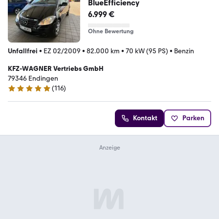
BlueEfficiency
6.999 €
Ohne Bewertung
Unfallfrei
•
EZ 02/2009
•
82.000 km
•
70 kW (95 PS)
•
Benzin
KFZ-WAGNER Vertriebs GmbH
79346 Endingen
(
116
)
5 Sterne
Kontakt
Parken