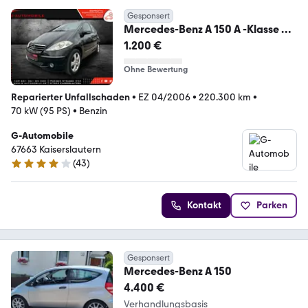
Gesponsert
Mercedes-Benz A 150 A -Klasse A
150
1.200 €
Ohne Bewertung
Reparierter Unfallschaden
•
EZ 04/2006
•
220.300 km
•
70 kW (95 PS)
•
Benzin
G-Automobile
67663 Kaiserslautern
(
43
)
3.8 Sterne
Kontakt
Parken
Gesponsert
Mercedes-Benz A 150
4.400 €
Verhandlungsbasis