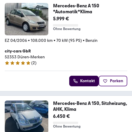
Mercedes-Benz A 150
*Automatik*Klima
5.999 €
Ohne Bewertung
EZ 04/2006
•
108.000 km
•
70 kW (95 PS)
•
Benzin
city-cars GbR
52353 Düren-Merken
(
2
)
5 Sterne
Kontakt
Parken
Mercedes-Benz A 150, Sitzheizung,
AHK, Klima
6.450 €
Ohne Bewertung