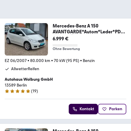
Mercedes-Benz A 150
AVANTGARDE*Autom*Leder*PDC
*Sitzh.*TÜV NEU*
6.999 €
Ohne Bewertung
EZ 06/2007
•
80.000 km
•
70 kW (95 PS)
•
Benzin
AllwetterReifen
Autohaus Wolburg GmbH
13589 Berlin
(
19
)
5 Sterne
Kontakt
Parken