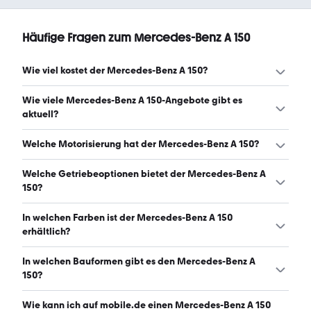
Häufige Fragen zum Mercedes-Benz A 150
Wie viel kostet der Mercedes-Benz A 150?
Ein guter Preis für einen Mercedes-Benz A 150 liegt
Wie viele Mercedes-Benz A 150-Angebote gibt es
zwischen 1.699 € und 3.990 €. (Stand: 6.8.2026)
aktuell?
Es gibt insgesamt 817 Mercedes-Benz A 150 bei
Welche Motorisierung hat der Mercedes-Benz A 150?
mobile.de, davon 817 Gebraucht- und 0 Neuwagen.
(Stand: 6.8.2026)
Der Mercedes-Benz A 150 hat Leistungen zwischen 95
Welche Getriebeoptionen bietet der Mercedes-Benz A
und 95 PS. (Stand: 6.8.2026)
150?
Der Mercedes-Benz A 150 ist mit manuellem und
In welchen Farben ist der Mercedes-Benz A 150
automatischem Getriebe erhältlich. (Stand: 6.8.2026)
erhältlich?
Den Mercedes-Benz A 150 gibt es in folgenden Farben:
In welchen Bauformen gibt es den Mercedes-Benz A
silber, schwarz, grau, blau, gold, rot, braun, weiß, grün,
150?
gelb und beige. Die häufigste Farbe ist silber. (Stand:
6.8.2026)
Den Mercedes-Benz A 150 gibt es in folgenden
Wie kann ich auf mobile.de einen Mercedes-Benz A 150