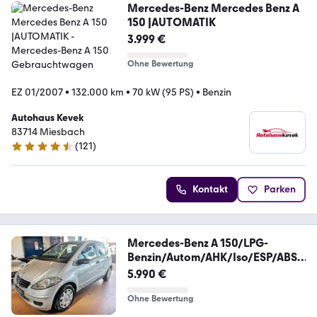
Mercedes-Benz Mercedes Benz A
150 |AUTOMATIK
3.999 €
Ohne Bewertung
EZ 01/2007
•
132.000 km
•
70 kW (95 PS)
•
Benzin
Autohaus Kevek
83714 Miesbach
(
121
)
4.5 Sterne
Kontakt
Parken
Mercedes-Benz A 150/LPG-
Benzin/Autom/AHK/Iso/ESP/ABS/
MFL
5.990 €
Ohne Bewertung