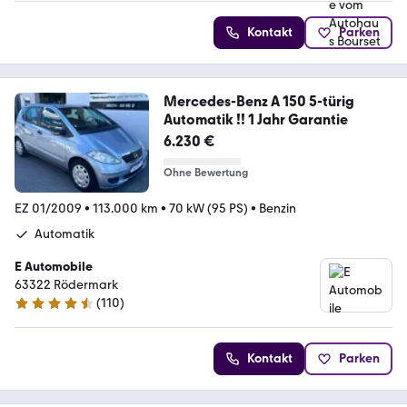
Kontakt
Parken
Mercedes-Benz A 150 5-türig
Automatik !! 1 Jahr Garantie
6.230 €
Ohne Bewertung
EZ 01/2009
•
113.000 km
•
70 kW (95 PS)
•
Benzin
Automatik
E Automobile
63322 Rödermark
(
110
)
4.6 Sterne
Kontakt
Parken