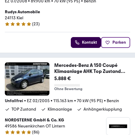
EZ 07/2008
•
89.900 km
•
70 kW (95 PS)
•
Benzin
Rudys Automobile
24113 Kiel
(
23
)
5 Sterne
Kontakt
Parken
Mercedes-Benz A 150 Coupé
Klimaanlage AHK Top Zustand
Edition
5.888 €
Ohne Bewertung
Unfallfrei
•
EZ 02/2005
•
115.163 km
•
70 kW (95 PS)
•
Benzin
TOP Zustand
Klimaanlage
Anhängerkiupplung
NORDSTERNE GmbH & Co. KG
49586 Neuenkirchen OT Lintern
(
86
)
4.8 Sterne