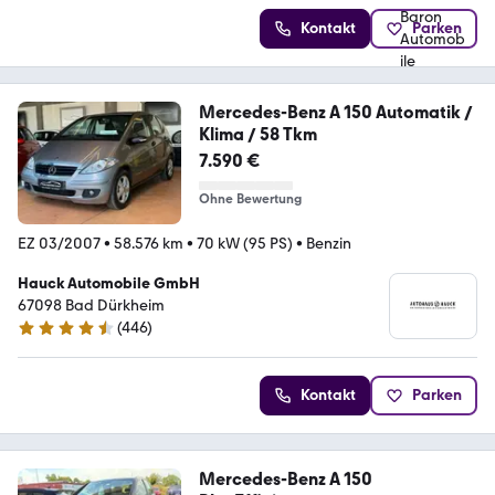
Kontakt
Parken
Mercedes-Benz A 150 Automatik /
Klima / 58 Tkm
7.590 €
Ohne Bewertung
EZ 03/2007
•
58.576 km
•
70 kW (95 PS)
•
Benzin
Hauck Automobile GmbH
67098 Bad Dürkheim
(
446
)
4.4 Sterne
Kontakt
Parken
Mercedes-Benz A 150