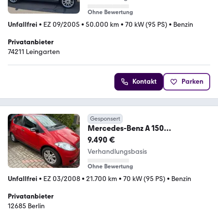
Ohne Bewertung
Unfallfrei
•
EZ 09/2005
•
50.000 km
•
70 kW (95 PS)
•
Benzin
Privatanbieter
74211 Leingarten
Kontakt
Parken
Gesponsert
Mercedes-Benz A 150
AUTOTRONIC Classic | Nur 21.
9.490 €
Verhandlungsbasis
Ohne Bewertung
Unfallfrei
•
EZ 03/2008
•
21.700 km
•
70 kW (95 PS)
•
Benzin
Privatanbieter
12685 Berlin