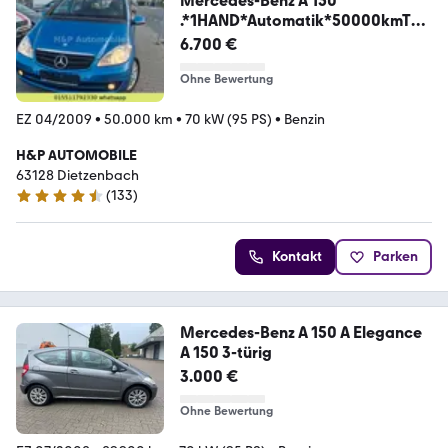
Mercedes-Benz A 150
.*1HAND*Automatik*50000kmTÜV
NEU
6.700 €
Ohne Bewertung
EZ 04/2009
•
50.000 km
•
70 kW (95 PS)
•
Benzin
H&P AUTOMOBILE
63128 Dietzenbach
(
133
)
4.6 Sterne
Kontakt
Parken
Mercedes-Benz A 150 A Elegance
A 150 3-türig
3.000 €
Ohne Bewertung