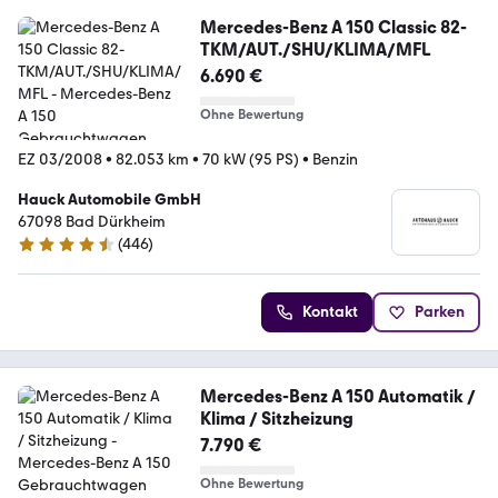
Mercedes-Benz A 150 Classic 82-
TKM/AUT./SHU/KLIMA/MFL
6.690 €
Ohne Bewertung
EZ 03/2008
•
82.053 km
•
70 kW (95 PS)
•
Benzin
Hauck Automobile GmbH
67098 Bad Dürkheim
(
446
)
4.4 Sterne
Kontakt
Parken
Mercedes-Benz A 150 Automatik /
Klima / Sitzheizung
7.790 €
Ohne Bewertung