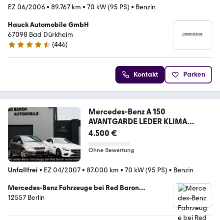
EZ 06/2006
•
89.767 km
•
70 kW (95 PS)
•
Benzin
Hauck Automobile GmbH
67098 Bad Dürkheim
(
446
)
4.4 Sterne
Kontakt
Parken
Mercedes-Benz A 150
AVANTGARDE LEDER KLIMA
PANORAMA XENON
4.500 €
Ohne Bewertung
Unfallfrei
•
EZ 04/2007
•
87.000 km
•
70 kW (95 PS)
•
Benzin
Mercedes-Benz Fahrzeuge bei Red Baron
Automobile
12557 Berlin