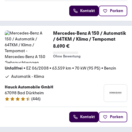
Kontakt
Parken
Mercedes-Benz A 150 / Automatik
/ 64TKM / Klima / Tempomat
8.690 €
Ohne Bewertung
Unfallfrei
•
EZ 06/2008
•
63.559 km
•
70 kW (95 PS)
•
Benzin
Automatik - Klima
Hauck Automobile GmbH
67098 Bad Dürkheim
(
446
)
4.4 Sterne
Kontakt
Parken