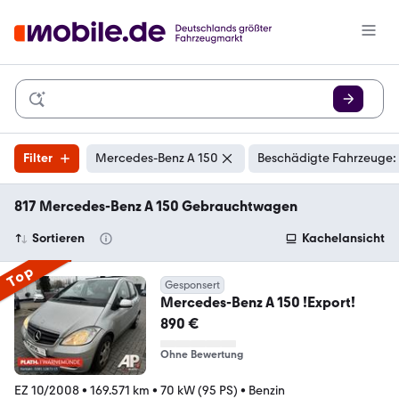
Filter
Mercedes-Benz A 150
Beschädigte Fahrzeuge: 
817 Mercedes-Benz A 150 Gebrauchtwagen
Sortieren
Kachelansicht
Top
Gesponsert
Mercedes-Benz A 150 !Export!
890 €
Ohne Bewertung
EZ 10/2008
•
169.571 km
•
70 kW (95 PS)
•
Benzin