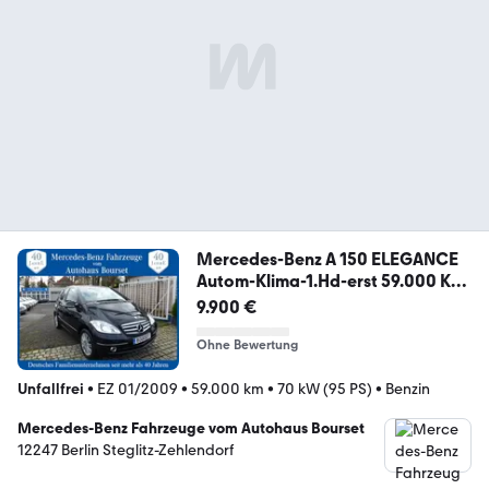
Mercedes-Benz A 150 ELEGANCE
Autom-Klima-1.Hd-erst 59.000 KM
S
9.900 €
Ohne Bewertung
Unfallfrei
•
EZ 01/2009
•
59.000 km
•
70 kW (95 PS)
•
Benzin
Mercedes-Benz Fahrzeuge vom Autohaus Bourset
12247 Berlin Steglitz-Zehlendorf