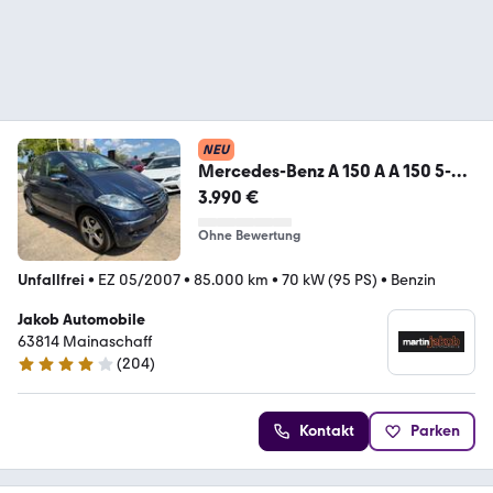
NEU
Mercedes-Benz A 150 A A 150 5-
türig+BC+MFL+SITZHEIZUNG+
3.990 €
Ohne Bewertung
Unfallfrei
•
EZ 05/2007
•
85.000 km
•
70 kW (95 PS)
•
Benzin
Jakob Automobile
63814 Mainaschaff
(
204
)
4.1 Sterne
Kontakt
Parken