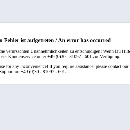
n Fehler ist aufgetreten / An error has occurred
 die verursachten Unannehmlichkeiten zu entschuldigen! Wenn Du Hilfe
unser Kundenservice unter +49 (0)30 - 81097 - 601 zur Verfügung.
se for any inconvenience! If you require assistance, please contact our
upport on +49 (0)30 - 81097 - 601.
e