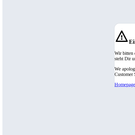
Ei
Wir bitten
steht Dir 
We apologi
Customer S
Homepag