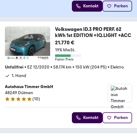
Kontakt
Parken
Volkswagen ID.3 PRO PERF. 62
kWh 1st EDITION +IQ.LIGHT +ACC
21.770 €
19% MwSt.
Fairer Preis
Unfallfrei
•
EZ 12/2020
•
58.174 km
•
150 kW (204 PS)
•
Elektro
1. Hand
Autohaus Timmer GmbH
48249 Dülmen
(
10
)
5 Sterne
Kontakt
Parken