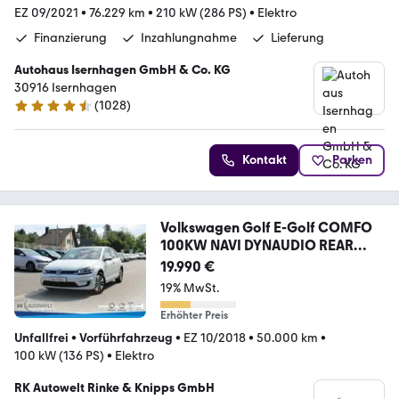
EZ 09/2021
•
76.229 km
•
210 kW (286 PS)
•
Elektro
Finanzierung
Inzahlungnahme
Lieferung
Autohaus Isernhagen GmbH & Co. KG
30916 Isernhagen
(
1028
)
4.5 Sterne
Kontakt
Parken
Volkswagen Golf E-Golf COMFO
100KW NAVI DYNAUDIO REAR
VIEW
19.990 €
19% MwSt.
Erhöhter Preis
Unfallfrei
•
Vorführfahrzeug
•
EZ 10/2018
•
50.000 km
•
100 kW (136 PS)
•
Elektro
RK Autowelt Rinke & Knipps GmbH