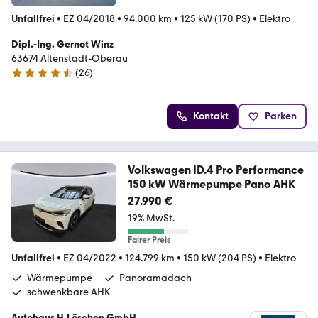
Unfallfrei
•
EZ 04/2018
•
94.000 km
•
125 kW (170 PS)
•
Elektro
Dipl.-Ing. Gernot Winz
63674 Altenstadt-Oberau
(
26
)
4.7 Sterne
Kontakt
Parken
Volkswagen ID.4 Pro Performance
150 kW Wärmepumpe Pano AHK
27.990 €
19% MwSt.
Fairer Preis
Unfallfrei
•
EZ 04/2022
•
124.799 km
•
150 kW (204 PS)
•
Elektro
Wärmepumpe
Panoramadach
schwenkbare AHK
Autohaus H.Löschen GmbH