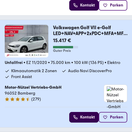
Kontakt
Parken
Volkswagen Golf VII e-Golf
LED+NAV+APP+2xPDC+MFA+MFL
+LM16"
15.417 €
Guter Preis
Unfallfrei
•
EZ 11/2020
•
75.000 km
•
100 kW (136 PS)
•
Elektro
Klimaautomatik 2 Zonen
Audio Navi DiscoverPro
Front Assist
Motor-Nützel Vertriebs-GmbH
96052 Bamberg
(
279
)
4.7 Sterne
Kontakt
Parken