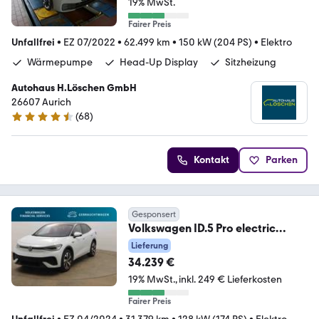
19% MwSt.
Fairer Preis
Unfallfrei
•
EZ 07/2022
•
62.499 km
•
150 kW (204 PS)
•
Elektro
Wärmepumpe
Head-Up Display
Sitzheizung
Autohaus H.Löschen GmbH
26607 Aurich
(
68
)
4.7 Sterne
Kontakt
Parken
Gesponsert
Volkswagen ID.5 Pro electric
128kW 1-Gang-Automatik 4 Türen
Lieferung
34.239 €
19% MwSt.
inkl. 249 € Lieferkosten
Fairer Preis