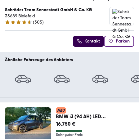
Schröder Team Sennestadt GmbH & Co. KG
33689 Bielefeld
(
305
)
4.6 Sterne
Kontakt
Parken
Ähnliche Fahrzeuge des Anbieters
NEU
BMW i3 (94 AH) LED
Panoramdach Harman Kadon
16.750 €
Sehr guter Preis