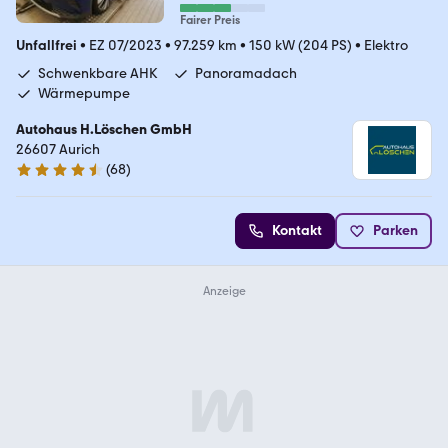
Fairer Preis
Unfallfrei
•
EZ 07/2023
•
97.259 km
•
150 kW (204 PS)
•
Elektro
Schwenkbare AHK
Panoramadach
Wärmepumpe
Autohaus H.Löschen GmbH
26607 Aurich
(
68
)
4.7 Sterne
Kontakt
Parken