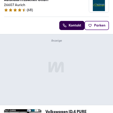
26607 Aurich
(
68
)
4.7 Sterne
Kontakt
Parken
Volkswagen ID.4 PURE