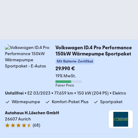
Volkswagen ID.4 Pro Performance
150kW Wärmepumpe Sportpaket
Mit Batterie-Zertifikat
29.990 €
19% MwSt.
Fairer Preis
Unfallfrei
•
EZ 03/2023
•
77.659 km
•
150 kW (204 PS)
•
Elektro
Wärmepumpe
Komfort-Paket Plus
Sportpaket
Autohaus H.Löschen GmbH
26607 Aurich
(
68
)
4.7 Sterne