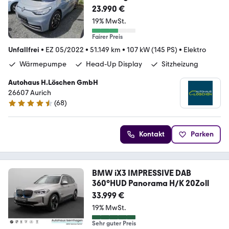
Wärmepumpe Head-Up R.Kamera
23.990 €
19% MwSt.
Fairer Preis
Unfallfrei
•
EZ 05/2022
•
51.149 km
•
107 kW (145 PS)
•
Elektro
Wärmepumpe
Head-Up Display
Sitzheizung
Autohaus H.Löschen GmbH
26607 Aurich
(
68
)
4.7 Sterne
Kontakt
Parken
BMW iX3 IMPRESSIVE DAB
360°HUD Panorama H/K 20Zoll
33.999 €
19% MwSt.
Sehr guter Preis