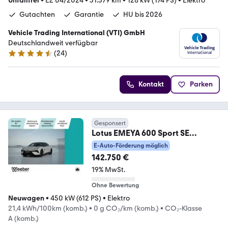
Unfallfrei
•
EZ 04/2024
•
31.379 km
•
128 kW (174 PS)
•
Elektro
Gutachten
Garantie
HU bis 2026
Vehicle Trading International (VTI) GmbH
Deutschlandweit verfügbar
(
24
)
4.4 Sterne
Kontakt
Parken
Gesponsert
Lotus EMEYA 600 Sport SE
HeadUp Panodach Standheiz
E-Auto-Förderung möglich
142.750 €
19% MwSt.
Ohne Bewertung
Neuwagen
•
450 kW (612 PS)
•
Elektro
21,4 kWh/100km (komb.)
•
0 g CO₂/km (komb.)
•
CO₂-Klasse
A (komb.)