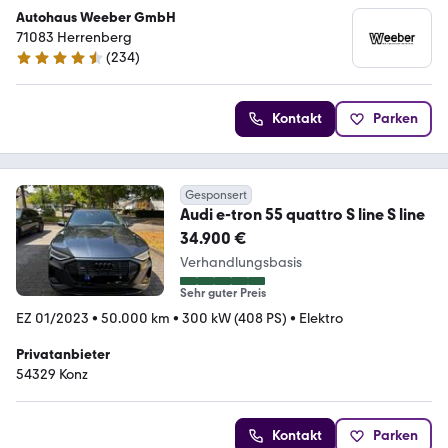
Autohaus Weeber GmbH
71083 Herrenberg
(
234
)
4.6 Sterne
Kontakt
Parken
Gesponsert
Audi e-tron 55 quattro S line S line
34.900 €
Verhandlungsbasis
Sehr guter Preis
EZ 01/2023
•
50.000 km
•
300 kW (408 PS)
•
Elektro
Privatanbieter
54329 Konz
Kontakt
Parken