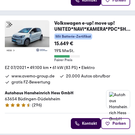
Kontakt
Parken
Volkswagen e-up! move up!
UNITED*NAVI*KAMERA*PDC*SHZ
*KLIMA
Mit Batterie-Zertifikat
15.649 €
19% MwSt.
Fairer Preis
EZ 07/2021
•
49.100 km
•
61 kW (83 PS)
•
Elektro
www.avemo-group.de
20.000 Autos abrufbar
gratis FZ-Bewertung
Autohaus Hansheinrich Hess GmbH
63654 Büdingen-Düdelsheim
(
296
)
4.3 Sterne
Kontakt
Parken