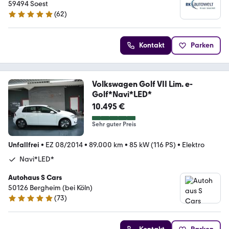
59494 Soest
(
62
)
5 Sterne
Kontakt
Parken
Volkswagen Golf VII Lim. e-
Golf*Navi*LED*
10.495 €
Sehr guter Preis
Unfallfrei
•
EZ 08/2014
•
89.000 km
•
85 kW (116 PS)
•
Elektro
Navi*LED*
Autohaus S Cars
50126 Bergheim (bei Köln)
(
73
)
4.8 Sterne