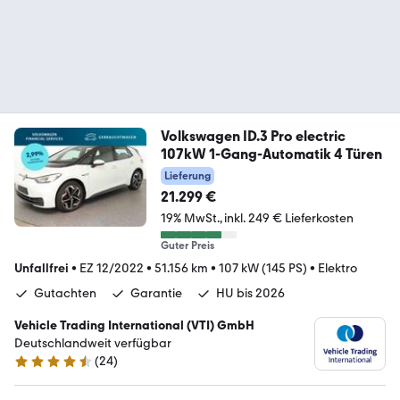
Volkswagen ID.3 Pro electric
107kW 1-Gang-Automatik 4 Türen
Lieferung
21.299 €
19% MwSt.
inkl. 249 € Lieferkosten
Guter Preis
Unfallfrei
•
EZ 12/2022
•
51.156 km
•
107 kW (145 PS)
•
Elektro
Gutachten
Garantie
HU bis 2026
Vehicle Trading International (VTI) GmbH
Deutschlandweit verfügbar
(
24
)
4.4 Sterne