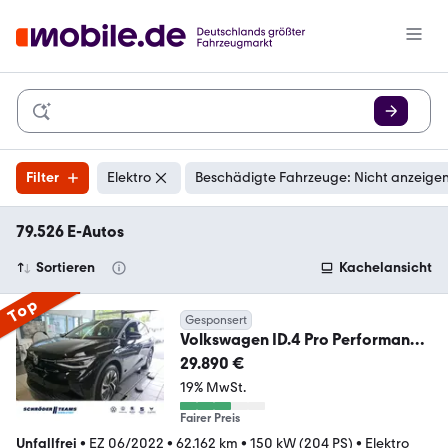
Filter
Elektro
Beschädigte Fahrzeuge: Nicht anzeige
79.526 E-Autos
Sortieren
Kachelansicht
Top
Gesponsert
Volkswagen ID.4 Pro Performance
AHK Rfk Navi IQ Light ACC
29.890 €
19% MwSt.
Fairer Preis
Unfallfrei
•
EZ 06/2022
•
62.162 km
•
150 kW (204 PS)
•
Elektro