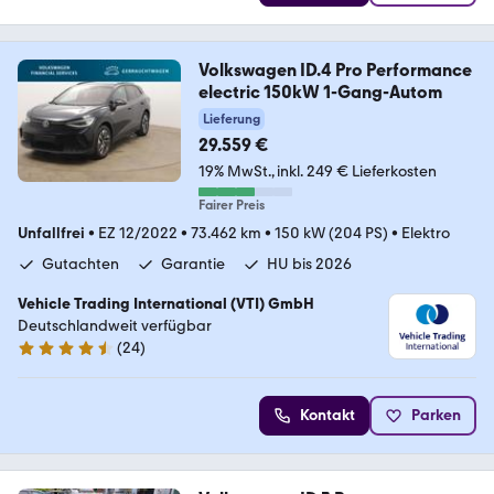
Volkswagen ID.4 Pro Performance
electric 150kW 1-Gang-Autom
Lieferung
29.559 €
19% MwSt.
inkl. 249 € Lieferkosten
Fairer Preis
Unfallfrei
•
EZ 12/2022
•
73.462 km
•
150 kW (204 PS)
•
Elektro
Gutachten
Garantie
HU bis 2026
Vehicle Trading International (VTI) GmbH
Deutschlandweit verfügbar
(
24
)
4.4 Sterne
Kontakt
Parken