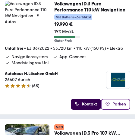
Volkswagen ID.3 Pure
Performance 110 kW Navigation
Mit Batterie-Zertifikat
19.990 €
19% MwSt.
Guter Preis
Unfallfrei
•
EZ 06/2022
•
53.720 km
•
110 kW (150 PS)
•
Elektro
Navigationssystem
App-Connect
Mondsteingrau Uni
Autohaus H.Löschen GmbH
26607 Aurich
(
68
)
4.7 Sterne
Kontakt
Parken
NEU
Volkswagen ID.3 Pro 107 kW