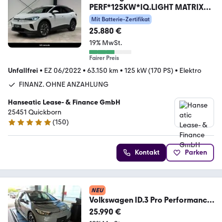
PERF*125KW*IQ.LIGHT MATRIX
LED*KAMERA
Mit Batterie-Zertifikat
25.880 €
19% MwSt.
Fairer Preis
Unfallfrei
•
EZ 06/2022
•
63.150 km
•
125 kW (170 PS)
•
Elektro
FINANZ. OHNE ANZAHLUNG
Hanseatic Lease- & Finance GmbH
25451 Quickborn
(
150
)
5 Sterne
Kontakt
Parken
NEU
Volkswagen ID.3 Pro Performance
150 kW Wärmepumpe Head Up
25.990 €