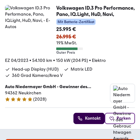
Volkswagen ID.3 Pro Performance,
Pano, IQ.Light, HuD, Navi,
Mit Batterie-Zertifikat
25.995 €
26.995 €
19% MwSt.
Guter Preis
EZ 04/2023
•
54.100 km
•
150 kW (204 PS)
•
Elektro
Head-up Display (HUD)
Matrix LED
360 Grad Kamera/Area V
Auto Niedermayer GmbH - Gewinner des
Gebrauchtwagen Awards 2025
94362 Neukirchen
(
2028
)
4.9 Sterne
Kontakt
Parken