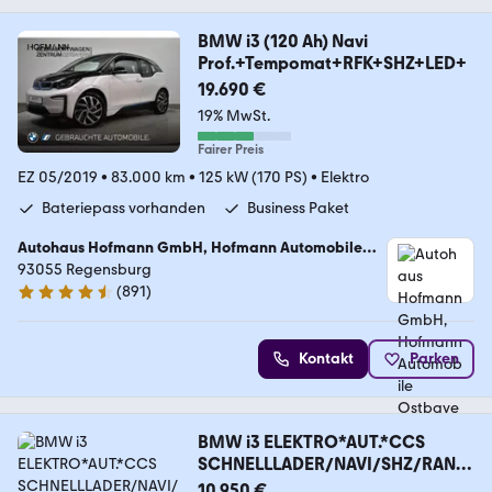
BMW i3 (120 Ah) Navi
Prof.+Tempomat+RFK+SHZ+LED+
19.690 €
19% MwSt.
Fairer Preis
EZ 05/2019
•
83.000 km
•
125 kW (170 PS)
•
Elektro
Bateriepass vorhanden
Business Paket
Autohaus Hofmann GmbH, Hofmann Automobile
Ostbayern
93055 Regensburg
(
891
)
4.7 Sterne
Kontakt
Parken
BMW i3 ELEKTRO*AUT.*CCS
SCHNELLLADER/NAVI/SHZ/RANG
E
10.950 €