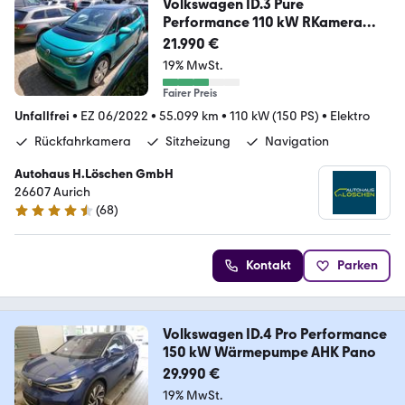
Volkswagen ID.3 Pure
Performance 110 kW RKamera
Sitzheizung
21.990 €
19% MwSt.
Fairer Preis
Unfallfrei
•
EZ 06/2022
•
55.099 km
•
110 kW (150 PS)
•
Elektro
Rückfahrkamera
Sitzheizung
Navigation
Autohaus H.Löschen GmbH
26607 Aurich
(
68
)
4.7 Sterne
Kontakt
Parken
Volkswagen ID.4 Pro Performance
150 kW Wärmepumpe AHK Pano
29.990 €
19% MwSt.