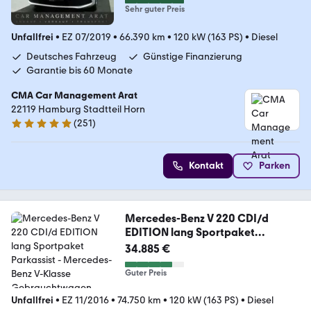
Sehr guter Preis
Unfallfrei
•
EZ 07/2019
•
66.390 km
•
120 kW (163 PS)
•
Diesel
Deutsches Fahrzeug
Günstige Finanzierung
Garantie bis 60 Monate
CMA Car Management Arat
22119 Hamburg Stadtteil Horn
(
251
)
4.9 Sterne
Kontakt
Parken
Mercedes-Benz V 220 CDI/d
EDITION lang Sportpaket
Parkassist
34.885 €
Guter Preis
Unfallfrei
•
EZ 11/2016
•
74.750 km
•
120 kW (163 PS)
•
Diesel