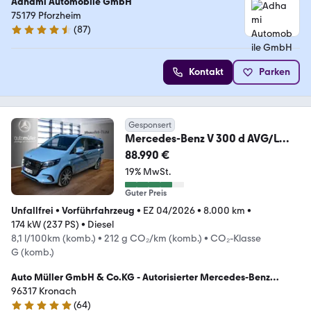
Adhami Automobile GmbH
75179 Pforzheim
(
87
)
4.7 Sterne
Kontakt
Parken
Gesponsert
Mercedes-Benz V 300 d AVG/L
4x4 Avantgarde NAVI AHK LED 7-
88.990 €
Sitz
19% MwSt.
Guter Preis
Unfallfrei
•
Vorführfahrzeug
•
EZ 04/2026
•
8.000 km
•
174 kW (237 PS)
•
Diesel
8,1 l/100km (komb.)
•
212 g CO₂/km (komb.)
•
CO₂-Klasse
G (komb.)
Auto Müller GmbH & Co.KG - Autorisierter Mercedes-Benz
Verkauf
96317 Kronach
(
64
)
5 Sterne