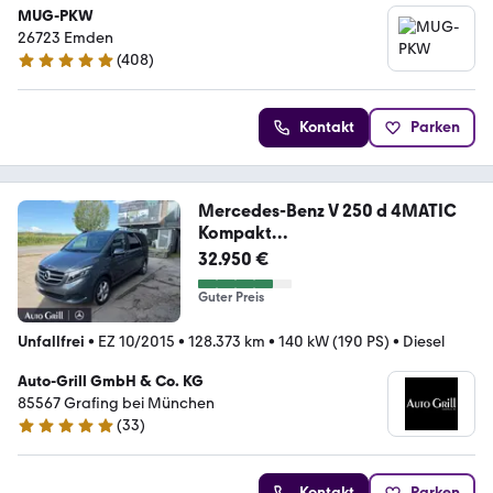
MUG-PKW
26723 Emden
(
408
)
4.9 Sterne
Kontakt
Parken
Mercedes-Benz V 250 d 4MATIC
Kompakt
LED+AHK+Cam.+Navi+AUT+PTS
32.950 €
Guter Preis
Unfallfrei
•
EZ 10/2015
•
128.373 km
•
140 kW (190 PS)
•
Diesel
Auto-Grill GmbH & Co. KG
85567 Grafing bei München
(
33
)
5 Sterne
Kontakt
Parken