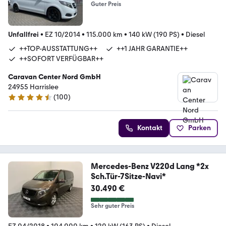
Guter Preis
Unfallfrei
•
EZ 10/2014
•
115.000 km
•
140 kW (190 PS)
•
Diesel
++TOP-AUSSTATTUNG++
++1 JAHR GARANTIE++
++SOFORT VERFÜGBAR++
Caravan Center Nord GmbH
24955 Harrislee
(
100
)
4.6 Sterne
Kontakt
Parken
Mercedes-Benz V220d Lang *2x
Sch.Tür-7Sitze-Navi*
30.490 €
Sehr guter Preis