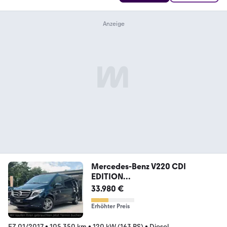
Mercedes-Benz V220 CDI
EDITION
extralang+Kamera+SHZ+ILS+TW+
33.980 €
AHK
Erhöhter Preis
EZ 01/2017
•
105.350 km
•
120 kW (163 PS)
•
Diesel