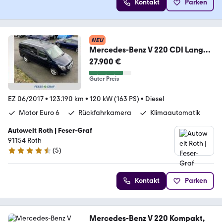
Kontakt
Parken
NEU
Mercedes-Benz V 220 CDI Lang
AHK KLIMA SHZ NAVI KAMERA
27.900 €
Guter Preis
EZ 06/2017
•
123.190 km
•
120 kW (163 PS)
•
Diesel
Motor Euro 6
Rückfahrkamera
Klimaautomatik
Autowelt Roth | Feser-Graf
91154 Roth
(
5
)
4.4 Sterne
Kontakt
Parken
Mercedes-Benz V 220 Kompakt,