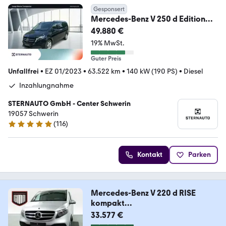
Gesponsert
Mercedes-Benz V 250 d Edition
Lang Navi LED Liegepaket Leder T
49.880 €
19% MwSt.
Guter Preis
Unfallfrei
•
EZ 01/2023
•
63.522 km
•
140 kW (190 PS)
•
Diesel
Inzahlungnahme
STERNAUTO GmbH - Center Schwerin
19057 Schwerin
(
116
)
4.9 Sterne
Kontakt
Parken
Mercedes-Benz V 220 d RISE
kompakt
1.HAND+NAVI+BETT+PDC+KAM
33.577 €