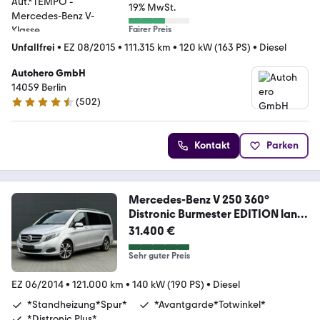
19% MwSt.
Fairer Preis
Unfallfrei
•
EZ 08/2015
•
111.315 km
•
120 kW (163 PS)
•
Diesel
Autohero GmbH
14059 Berlin
(
502
)
4.5 Sterne
Kontakt
Parken
Mercedes-Benz V 250 360°
Distronic Burmester EDITION lang
TOP
31.400 €
Sehr guter Preis
EZ 06/2014
•
121.000 km
•
140 kW (190 PS)
•
Diesel
*Standheizung*Spur*
*Avantgarde*Totwinkel*
*Distronic Plus*