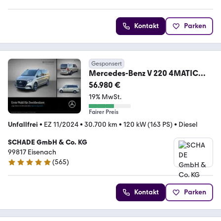
Kontakt
Parken
Gesponsert
Mercedes-Benz V 220 4MATIC
LANG STYLE DISTRON TOTW AHK
56.980 €
E TÜREN
19% MwSt.
Fairer Preis
Unfallfrei
•
EZ 11/2024
•
30.700 km
•
120 kW (163 PS)
•
Diesel
SCHADE GmbH & Co. KG
99817 Eisenach
(
565
)
4.8 Sterne
Kontakt
Parken