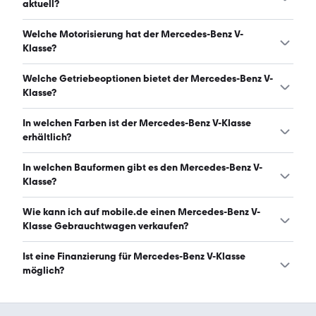
zwischen 45.474 € und 76.559 €. (Stand: 9.8.2026)
aktuell?
Es gibt insgesamt 6.043 Mercedes-Benz V-Klasse bei
Welche Motorisierung hat der Mercedes-Benz V-
mobile.de, davon 5.859 Gebraucht- und 184 Neuwagen.
Klasse?
(Stand: 9.8.2026)
Der Mercedes-Benz V-Klasse hat Leistungen zwischen 163
Welche Getriebeoptionen bietet der Mercedes-Benz V-
und 239 PS. (Stand: 9.8.2026)
Klasse?
Der Mercedes-Benz V-Klasse ist mit automatischem,
In welchen Farben ist der Mercedes-Benz V-Klasse
manuellem und halbautomatischem Getriebe erhältlich.
erhältlich?
(Stand: 9.8.2026)
Den Mercedes-Benz V-Klasse gibt es in folgenden Farben:
In welchen Bauformen gibt es den Mercedes-Benz V-
schwarz, grau, weiß, silber, blau, rot, gold, braun, grün,
Klasse?
beige, orange und gelb. Die häufigste Farbe ist schwarz.
(Stand: 9.8.2026)
Den Mercedes-Benz V-Klasse gibt es in folgenden
Wie kann ich auf mobile.de einen Mercedes-Benz V-
Bauformen: Van und Kombi. (Stand: 9.8.2026)
Klasse Gebrauchtwagen verkaufen?
Alle Informationen zum Verkauf an mobile.de-
Ist eine Finanzierung für Mercedes-Benz V-Klasse
Ankaufstationen oder per Inserat auf mobile.de gibt es
möglich?
auf unserer
Auto verkaufen
Seite.
Ja, ein Großteil der Angebote auf mobile.de kann
entweder über den Händler oder einen Autokredit