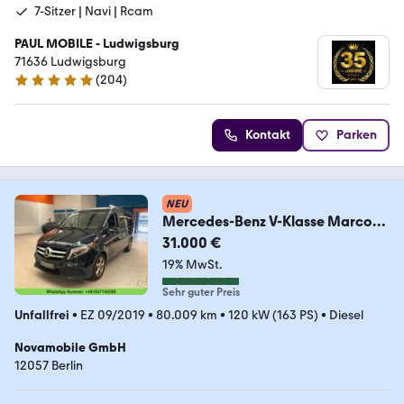
7-Sitzer | Navi | Rcam
PAUL MOBILE - Ludwigsburg
71636 Ludwigsburg
(
204
)
4.9 Sterne
Kontakt
Parken
NEU
Mercedes-Benz V-Klasse Marco
Polo V 220 d
31.000 €
19% MwSt.
Sehr guter Preis
Unfallfrei
•
EZ 09/2019
•
80.009 km
•
120 kW (163 PS)
•
Diesel
Novamobile GmbH
12057 Berlin