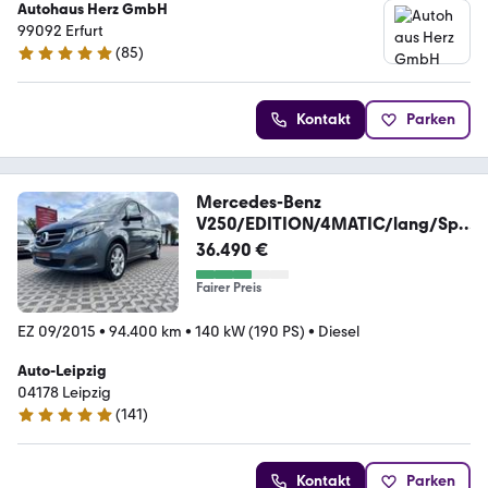
Autohaus Herz GmbH
99092 Erfurt
(
85
)
4.8 Sterne
Kontakt
Parken
Mercedes-Benz
V250/EDITION/4MATIC/lang/Spo
rtpaket/LED/Navi/AHK
36.490 €
Fairer Preis
EZ 09/2015
•
94.400 km
•
140 kW (190 PS)
•
Diesel
Auto-Leipzig
04178 Leipzig
(
141
)
4.8 Sterne
Kontakt
Parken