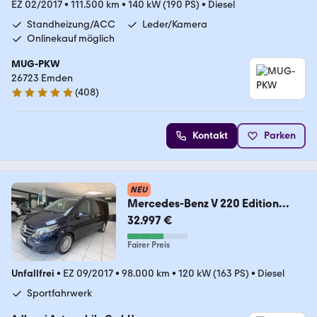
EZ 02/2017
•
111.500 km
•
140 kW (190 PS)
•
Diesel
Standheizung/ACC
Leder/Kamera
Onlinekauf möglich
MUG-PKW
26723 Emden
(
408
)
4.9 Sterne
Kontakt
Parken
NEU
Mercedes-Benz V 220 Edition
Kompakt NAVI CAM AHK TOP!
32.997 €
Fairer Preis
Unfallfrei
•
EZ 09/2017
•
98.000 km
•
120 kW (163 PS)
•
Diesel
Sportfahrwerk