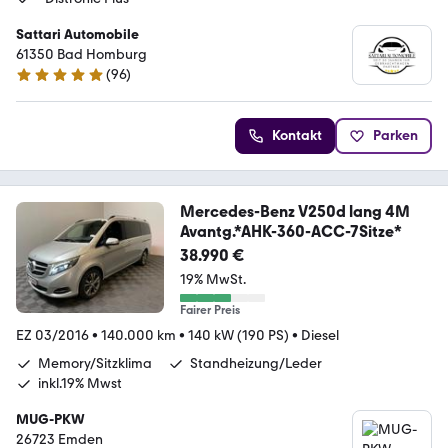
Sattari Automobile
61350 Bad Homburg
(
96
)
4.9 Sterne
Kontakt
Parken
Mercedes-Benz V250d lang 4M
Avantg.*AHK-360-ACC-7Sitze*
38.990 €
19% MwSt.
Fairer Preis
EZ 03/2016
•
140.000 km
•
140 kW (190 PS)
•
Diesel
Memory/Sitzklima
Standheizung/Leder
inkl.19% Mwst
MUG-PKW
26723 Emden