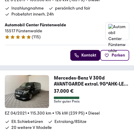
Inzahlungnahme
persönlich und fair
Probefahrt innerh. 24h
Automobil Center Fürstenwalde
15517 Fürstenwalde
(
115
)
4.9 Sterne
Kontakt
Parken
Mercedes-Benz V 300d
AVANTGARDE extral. 9G*AHK-LED-
8Sitze*
37.000 €
Sehr guter Preis
EZ 04/2021
•
115.300 km
•
176 kW (239 PS)
•
Diesel
Ell. Schiebetüren
Extralang/8Sitze
20 weitere V Modelle