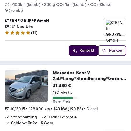
7,6 l/100km (komb.)
•
200 g CO₂/km (komb.)
•
CO₂-Klasse
G (komb.)
STERNE GRUPPE GmbH
89231 Neu-Ulm
(
11
)
5 Sterne
Kontakt
Parken
Mercedes-Benz V
250*Lang*Standheizung*Garanti
e*MwSt*R.Cam
31.480 €
19% MwSt.
Guter Preis
EZ 10/2015
•
129.000 km
•
140 kW (190 PS)
•
Diesel
Standheizung
1 Jahr Garantie
Schiebetür 2x + R.Cam