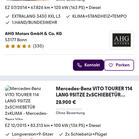
EZ 07/2014
•
67.826 km
•
120 kW (163 PS)
•
Diesel
EXTRALANG 3430 XXL L3
KLIMA+STANDHEIZ+TEMPO
1.HAND/BUNDESWEHR
AHG Motors GmbH & Co. KG
53177 Bonn
(
330
)
4.7 Sterne
Kontakt
Parken
Mercedes-Benz VITO TOURER 114
LANG 9SITZE 2xSCHIEBETÜR
2xKLIMA
28.900 €
Ohne Bewertung
EZ 12/2015
•
83.313 km
•
100 kW (136 PS)
•
Diesel
Langversion+9-Sitzer
2x Schiebetür+Flügel