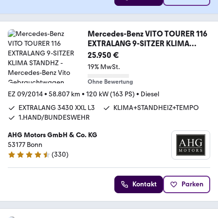
Mercedes-Benz VITO TOURER 116
EXTRALANG 9-SITZER KLIMA
STANDHZ
25.950 €
19% MwSt.
Ohne Bewertung
EZ 09/2014
•
58.807 km
•
120 kW (163 PS)
•
Diesel
EXTRALANG 3430 XXL L3
KLIMA+STANDHEIZ+TEMPO
1.HAND/BUNDESWEHR
AHG Motors GmbH & Co. KG
53177 Bonn
(
330
)
4.7 Sterne
Kontakt
Parken