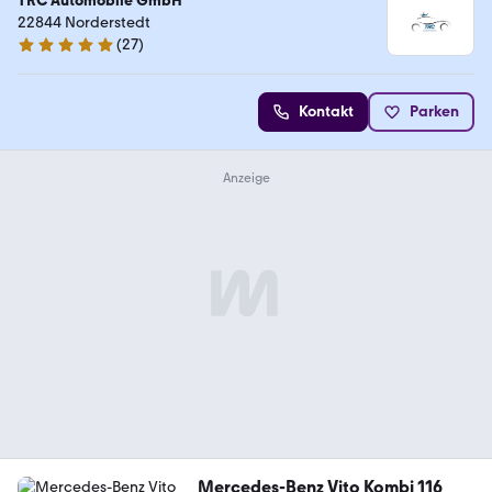
TRC Automobile GmbH
22844 Norderstedt
(
27
)
4.8 Sterne
Kontakt
Parken
Mercedes-Benz Vito Kombi 116