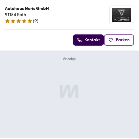
Autohaus Noris GmbH
91154 Roth
(
9
)
4.9 Sterne
Kontakt
Parken