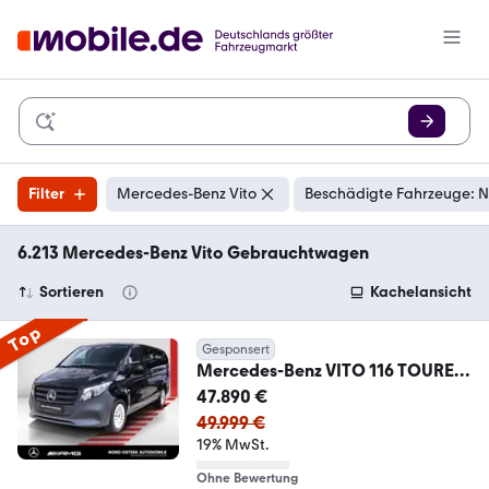
Filter
Mercedes-Benz Vito
Beschädigte Fahrzeuge: N
6.213 Mercedes-Benz Vito Gebrauchtwagen
Sortieren
Kachelansicht
Top
Gesponsert
Mercedes-Benz VITO 116 TOURER
PRO 4x4 NEUES MODELL 9 Sitze
47.890 €
49.999 €
19% MwSt.
Ohne Bewertung