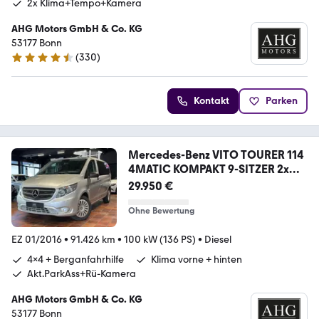
2x Klima+Tempo+Kamera
AHG Motors GmbH & Co. KG
53177 Bonn
(
330
)
4.7 Sterne
Kontakt
Parken
Mercedes-Benz VITO TOURER 114
4MATIC KOMPAKT 9-SITZER 2x
KLIMA
29.950 €
Ohne Bewertung
EZ 01/2016
•
91.426 km
•
100 kW (136 PS)
•
Diesel
4x4 + Berganfahrhilfe
Klima vorne + hinten
Akt.ParkAss+Rü-Kamera
AHG Motors GmbH & Co. KG
53177 Bonn