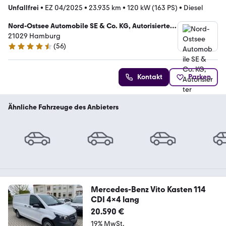
Unfallfrei
•
EZ 04/2025
•
23.935 km
•
120 kW (163 PS)
•
Diesel
Nord-Ostsee Automobile SE & Co. KG, Autorisierter
Mercedes-Benz Verkauf und Service
21029 Hamburg
(
56
)
4.6 Sterne
Kontakt
Parken
Ähnliche Fahrzeuge des Anbieters
Mercedes-Benz Vito Kasten 114
CDI 4x4 lang
20.590 €
19% MwSt.