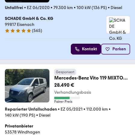
Unfallfrei
•
EZ 06/2020
•
79.300 km
•
100 kW (136 PS)
•
Diesel
SCHADE GmbH & Co. KG
99817 Eisenach
(
565
)
4.8 Sterne
Kontakt
Parken
Gesponsert
Mercedes-Benz Vito 119 MIXTO
AHK+LED+Standheizung+Spur-
28.490 €
Paket
Verhandlungsbasis
Fairer Preis
Reparierter Unfallschaden
•
EZ 05/2021
•
112.000 km
•
140 kW (190 PS)
•
Diesel
Privatanbieter
53578 Windhagen