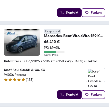
Kontakt
Parken
Gesponsert
Mercedes-Benz Vito eVito 129 KA
Navi+Distr+360°Kam+Klima+LED
46.410 €
19% MwSt.
Fairer Preis
Unfallfrei
•
EZ 06/2025
•
5.115 km
•
150 kW (204 PS)
•
Elektro
Josef Paul GmbH & Co. KG
94036 Passau
(
123
)
4.9 Sterne
Kontakt
Parken