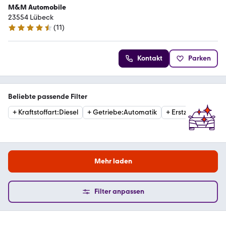
M&M Automobile
23554 Lübeck
(
11
)
4.3 Sterne
Kontakt
Parken
Beliebte passende Filter
+
Kraftstoffart
:
Diesel
+
Getriebe
:
Automatik
+
Erstzulassung
:
20
Mehr laden
Filter anpassen