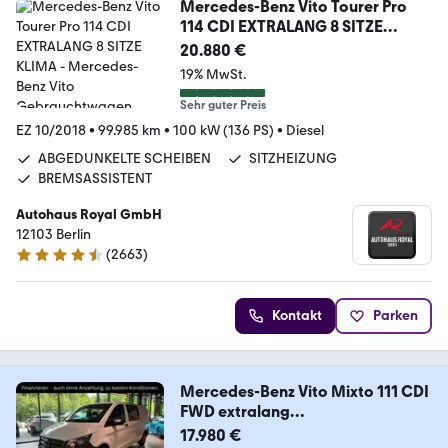
Mercedes-Benz Vito Tourer Pro
114 CDI EXTRALANG 8 SITZE
KLIMA
20.880 €
19% MwSt.
Sehr guter Preis
EZ 10/2018
•
99.985 km
•
100 kW (136 PS)
•
Diesel
ABGEDUNKELTE SCHEIBEN
SITZHEIZUNG
BREMSASSISTENT
Autohaus Royal GmbH
12103 Berlin
(
2663
)
4.6 Sterne
Kontakt
Parken
Mercedes-Benz Vito Mixto 111 CDI
FWD extralang
/SORTIMO/KLIMA/
17.980 €