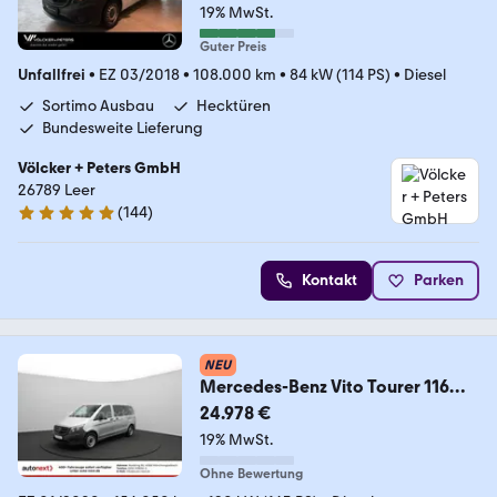
19% MwSt.
Guter Preis
Unfallfrei
•
EZ 03/2018
•
108.000 km
•
84 kW (114 PS)
•
Diesel
Sortimo Ausbau
Hecktüren
Bundesweite Lieferung
Völcker + Peters GmbH
26789 Leer
(
144
)
4.9 Sterne
Kontakt
Parken
NEU
Mercedes-Benz Vito Tourer 116
Aut. 4x4
24.978 €
*KAMERA+NAVI+2xKLIMA*
19% MwSt.
Ohne Bewertung