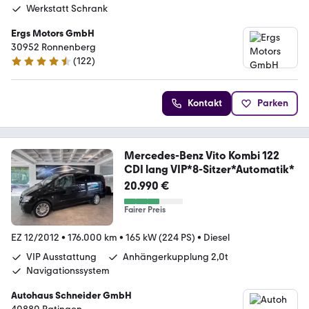
Werkstatt Schrank
Ergs Motors GmbH
30952 Ronnenberg
(
122
)
4.6 Sterne
Kontakt
Parken
Mercedes-Benz Vito Kombi 122
CDI lang VIP*8-Sitzer*Automatik*
20.990 €
Fairer Preis
EZ 12/2012
•
176.000 km
•
165 kW (224 PS)
•
Diesel
VIP Ausstattung
Anhängerkupplung 2,0t
Navigationssystem
Autohaus Schneider GmbH