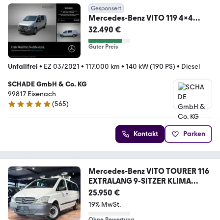
Gesponsert
Mercedes-Benz VITO 119 4x4
MIXTO LANG LED KAM STANDH
32.490 €
TOTW SPUR
Guter Preis
Unfallfrei
•
EZ 03/2021
•
117.000 km
•
140 kW (190 PS)
•
Diesel
SCHADE GmbH & Co. KG
99817 Eisenach
(
565
)
4.8 Sterne
Kontakt
Parken
Mercedes-Benz VITO TOURER 116
EXTRALANG 9-SITZER KLIMA
STANDHZ
25.950 €
19% MwSt.
Ohne Bewertung