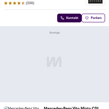
(
330
)
4.7 Sterne
Kontakt
Parken
Mercedes-Benz Vito Mixto CDI