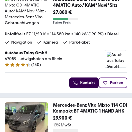
4MATIC Auto.*KAM*Navi*Sitz
27.880 €
Fairer Preis
Unfallfrei
•
EZ 11/2016
•
114.380 km
•
140 kW (190 PS)
•
Diesel
Navigation
Kamera
Park-Paket
Autohaus Talay GmbH
67059 Ludwigshafen am Rhein
(
150
)
4.6 Sterne
Kontakt
Parken
Mercedes-Benz Vito Mixto 114 CDI
Kompakt BT 4MATIC 1 HAND AHK
29.900 €
19% MwSt.