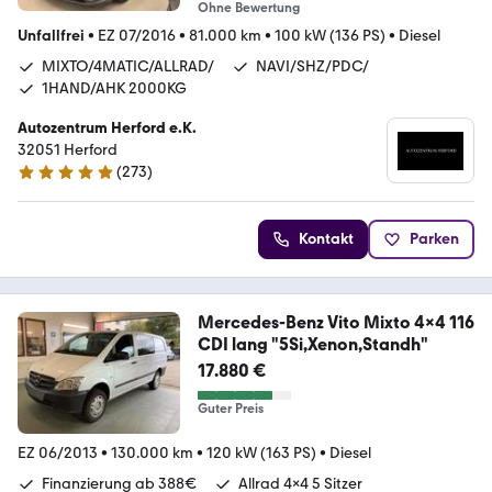
Ohne Bewertung
Unfallfrei
•
EZ 07/2016
•
81.000 km
•
100 kW (136 PS)
•
Diesel
MIXTO/4MATIC/ALLRAD/
NAVI/SHZ/PDC/
1HAND/AHK 2000KG
Autozentrum Herford e.K.
32051 Herford
(
273
)
4.9 Sterne
Kontakt
Parken
Mercedes-Benz Vito Mixto 4x4 116
CDI lang "5Si,Xenon,Standh"
17.880 €
Guter Preis
EZ 06/2013
•
130.000 km
•
120 kW (163 PS)
•
Diesel
Finanzierung ab 388€
Allrad 4x4 5 Sitzer