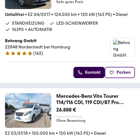
Sehr guter Preis
Unfallfrei
•
EZ 04/2017
•
124.500 km
•
120 kW (163 PS)
•
Diesel
STANDHEIZUNG
LED-SCHEINWERFER
163PS + AUTOMATIK
Behrang GmbH
22848 Norderstedt bei Hamburg
(
162
)
4.9 Sterne
Kontakt
Parken
Mercedes-Benz Vito Tourer
114/116 CDI, 119 CDI/BT Pro
extralan
26.888 €
Ohne Bewertung
EZ 03/2018
•
120.000 km
•
120 kW (163 PS)
•
Diesel