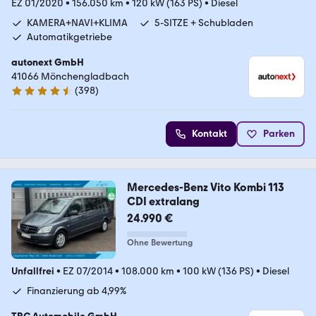
EZ 01/2020
•
156.050 km
•
120 kW (163 PS)
•
Diesel
KAMERA+NAVI+KLIMA
5-SITZE + Schubladen
Automatikgetriebe
autonext GmbH
41066 Mönchengladbach
(
398
)
4.7 Sterne
Kontakt
Parken
Mercedes-Benz Vito Kombi 113
CDI extralang
24.990 €
Ohne Bewertung
Unfallfrei
•
EZ 07/2014
•
108.000 km
•
100 kW (136 PS)
•
Diesel
Finanzierung ab 4,99%