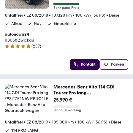
Sehr guter Preis
Unfallfrei
•
EZ 08/2018
•
107.120 km
•
100 kW (136 PS)
•
Diesel
Allrad
Navi
Einparkhilfe
autonowa24
08058 Zwickau
(
257
)
4.8 Sterne
Kontakt
Parken
Mercedes-Benz Vito 114 CDI
Tourer Pro lang
*9SITZE*NAVI*PDC*LE
25.990 €
Ohne Bewertung
Unfallfrei
•
EZ 08/2019
•
105.000 km
•
100 kW (136 PS)
•
Diesel
114 PRO LANG