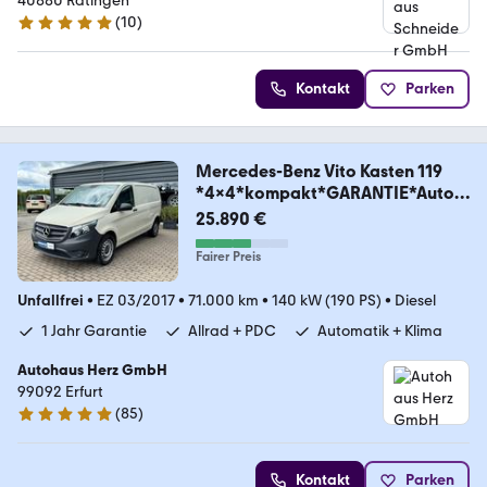
40880 Ratingen
(
10
)
5 Sterne
Kontakt
Parken
Mercedes-Benz Vito Kasten 119
*4x4*kompakt*GARANTIE*Autom
atik*
25.890 €
Fairer Preis
Unfallfrei
•
EZ 03/2017
•
71.000 km
•
140 kW (190 PS)
•
Diesel
1 Jahr Garantie
Allrad + PDC
Automatik + Klima
Autohaus Herz GmbH
99092 Erfurt
(
85
)
4.8 Sterne
Kontakt
Parken