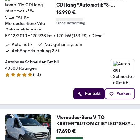
CDI lang *Automatik*8-
Sitzer*AHK
16.990 €
Ohne Bewertung
EZ 12/2010
•
170.928 km
•
120 kW (163 PS)
•
Diesel
Automatik
Navigationssystem
Anhängerkupplung 2,5t
Autohaus Schneider GmbH
40880 Ratingen
(
10
)
5 Sterne
Kontakt
Parken
Mercedes-Benz VITO
KASTEN*AUTOMATIK*LED*SHZ*1
63PS*NAVI*ALUFELG
17.690 €