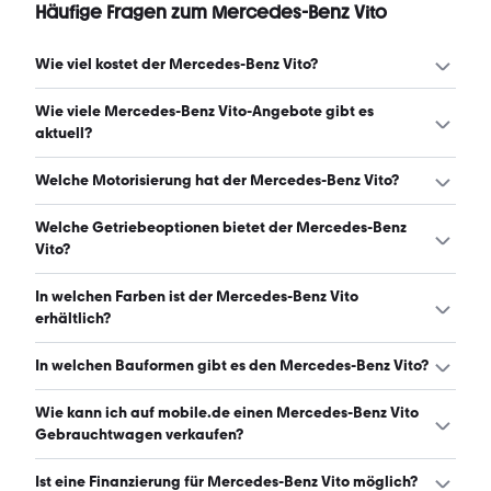
Häufige Fragen zum Mercedes-Benz Vito
Wie viel kostet der Mercedes-Benz Vito?
Ein guter Preis für einen Mercedes-Benz Vito liegt
Wie viele Mercedes-Benz Vito-Angebote gibt es
zwischen 10.751 € und 38.040 €. (Stand: 9.8.2026)
aktuell?
Es gibt insgesamt 6.213 Mercedes-Benz Vito bei
Welche Motorisierung hat der Mercedes-Benz Vito?
mobile.de, davon 6.174 Gebraucht- und 39 Neuwagen.
(Stand: 9.8.2026)
Der Mercedes-Benz Vito hat Leistungen zwischen 97 und
Welche Getriebeoptionen bietet der Mercedes-Benz
203 PS. (Stand: 9.8.2026)
Vito?
Der Mercedes-Benz Vito ist mit automatischem,
In welchen Farben ist der Mercedes-Benz Vito
manuellem und halbautomatischem Getriebe erhältlich.
erhältlich?
(Stand: 9.8.2026)
Den Mercedes-Benz Vito gibt es in folgenden Farben:
In welchen Bauformen gibt es den Mercedes-Benz Vito?
weiß, schwarz, grau, silber, blau, rot, grün, beige, gelb,
braun, orange, gold und lila. Die häufigste Farbe ist weiß.
Den Mercedes-Benz Vito gibt es in folgenden Bauformen:
Wie kann ich auf mobile.de einen Mercedes-Benz Vito
(Stand: 9.8.2026)
Van und Kombi. (Stand: 9.8.2026)
Gebrauchtwagen verkaufen?
Alle Informationen zum Verkauf an mobile.de-
Ist eine Finanzierung für Mercedes-Benz Vito möglich?