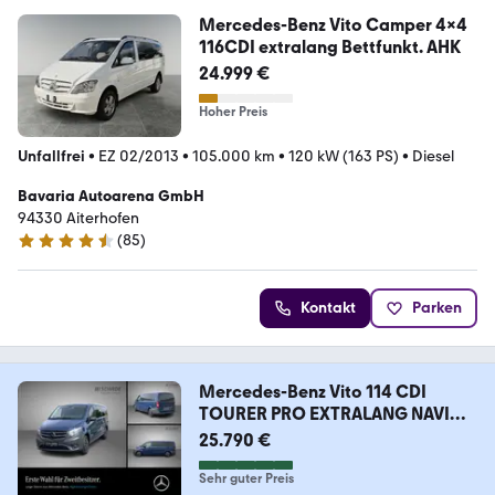
Mercedes-Benz Vito Camper 4x4
116CDI extralang Bettfunkt. AHK
24.999 €
Hoher Preis
Unfallfrei
•
EZ 02/2013
•
105.000 km
•
120 kW (163 PS)
•
Diesel
Bavaria Autoarena GmbH
94330 Aiterhofen
(
85
)
4.7 Sterne
Kontakt
Parken
Mercedes-Benz Vito 114 CDI
TOURER PRO EXTRALANG NAVI
9G-TRON
25.790 €
Sehr guter Preis