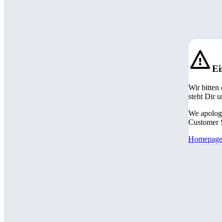
Ei
Wir bitten
steht Dir 
We apologi
Customer S
Homepag