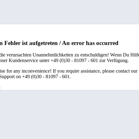
n Fehler ist aufgetreten / An error has occurred
 die verursachten Unannehmlichkeiten zu entschuldigen! Wenn Du Hilfe
unser Kundenservice unter +49 (0)30 - 81097 - 601 zur Verfügung.
se for any inconvenience! If you require assistance, please contact our
upport on +49 (0)30 - 81097 - 601.
e