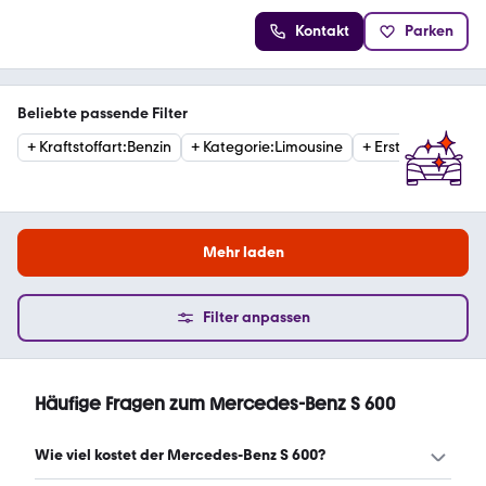
Kontakt
Parken
Beliebte passende Filter
+
Kraftstoffart
:
Benzin
+
Kategorie
:
Limousine
+
Erstzulassung
:
1
Mehr laden
Filter anpassen
Häufige Fragen zum Mercedes-Benz S 600
Wie viel kostet der Mercedes-Benz S 600?