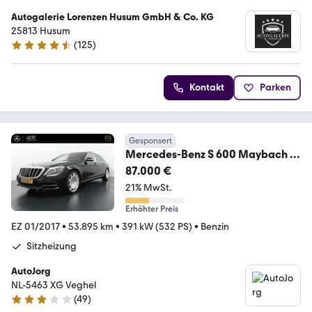
Autogalerie Lorenzen Husum GmbH & Co. KG
25813 Husum
(
125
)
4.3 Sterne
Kontakt
Parken
Gesponsert
Mercedes-Benz S 600 Maybach |
Panorama - Schiebedach | Keyless
87.000 €
21% MwSt.
Erhöhter Preis
EZ 01/2017
•
53.895 km
•
391 kW (532 PS)
•
Benzin
Sitzheizung
AutoJorg
NL-5463 XG Veghel
(
49
)
3.1 Sterne