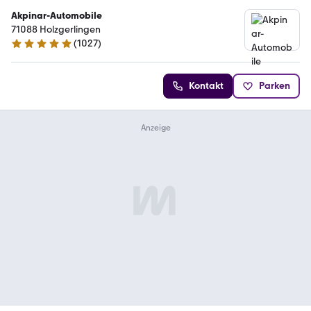
Akpinar-Automobile
71088 Holzgerlingen
(
1027
)
4.9 Sterne
Kontakt
Parken