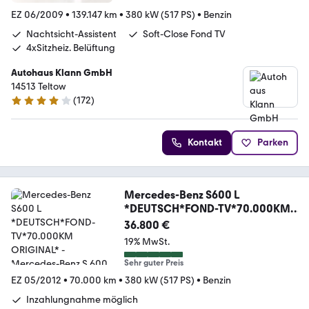
EZ 06/2009
•
139.147 km
•
380 kW (517 PS)
•
Benzin
Nachtsicht-Assistent
Soft-Close Fond TV
4xSitzheiz. Belüftung
Autohaus Klann GmbH
14513 Teltow
(
172
)
4 Sterne
Kontakt
Parken
Mercedes-Benz S600 L
*DEUTSCH*FOND-TV*70.000KM
ORIGINAL*
36.800 €
19% MwSt.
Sehr guter Preis
EZ 05/2012
•
70.000 km
•
380 kW (517 PS)
•
Benzin
Inzahlungnahme möglich