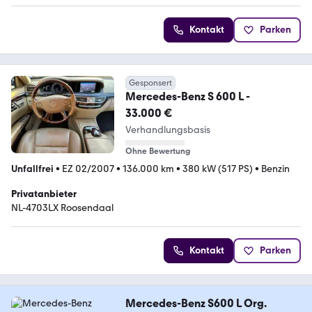
Kontakt
Parken
Gesponsert
Mercedes-Benz S 600 L -
33.000 €
Verhandlungsbasis
Ohne Bewertung
Unfallfrei
•
EZ 02/2007
•
136.000 km
•
380 kW (517 PS)
•
Benzin
Privatanbieter
NL-4703LX Roosendaal
Kontakt
Parken
Mercedes-Benz S600 L Org.