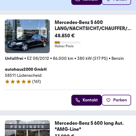
Mercedes-Benz S 600
LANG/NACHTSICHT/CHAUFFER/P
ANO/TV/HARMAN/
48.850 €
Hoher Preis
Unfallfrei
•
EZ 08/2012
•
86.000 km
•
380 kW (517 PS)
•
Benzin
autohaus2000 GmbH
58511 Lüdenscheid
(
161
)
4.8 Sterne
Kontakt
Parken
Mercedes-Benz S 600 lang Aut.
*AMG-Line*