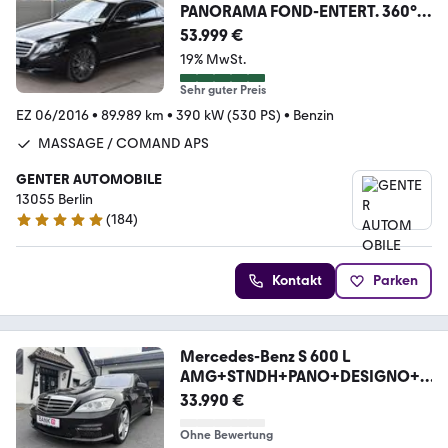
PANORAMA FOND-ENTERT. 360°
HEAD-UP
53.999 €
19% MwSt.
Sehr guter Preis
EZ 06/2016
•
89.989 km
•
390 kW (530 PS)
•
Benzin
MASSAGE / COMAND APS
GENTER AUTOMOBILE
13055 Berlin
(
184
)
4.9 Sterne
Kontakt
Parken
Mercedes-Benz S 600 L
AMG+STNDH+PANO+DESIGNO+V
OLL
33.990 €
Ohne Bewertung