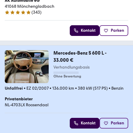
AK Automobile eG
41068 Mönchengladbach
(
343
)
4.9 Sterne
Kontakt
Parken
Mercedes-Benz S 600 L -
33.000 €
Verhandlungsbasis
Ohne Bewertung
Unfallfrei
•
EZ 02/2007
•
136.000 km
•
380 kW (517 PS)
•
Benzin
Privatanbieter
NL-4703LX Roosendaal
Kontakt
Parken