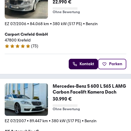
KAMERA
22.990 €
Ohne Bewertung
EZ 07/2006
•
84.068 km
•
380 kW (517 PS)
•
Benzin
Carport Crefeld GmbH
47800 Krefeld
(
73
)
4.9 Sterne
Kontakt
Parken
Mercedes-Benz S 600 L S65 L AMG
Carbon Facelift Kamera Dach
30.990 €
Ohne Bewertung
EZ 07/2007
•
89.447 km
•
380 kW (517 PS)
•
Benzin