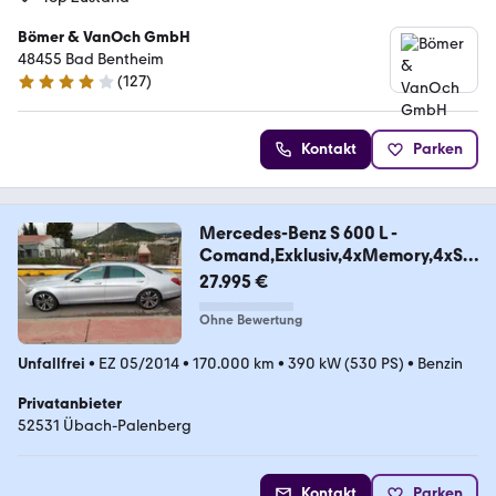
Bömer & VanOch GmbH
48455 Bad Bentheim
(
127
)
4.1 Sterne
Kontakt
Parken
Mercedes-Benz S 600 L -
Comand,Exklusiv,4xMemory,4xSit
zkl
27.995 €
Ohne Bewertung
Unfallfrei
•
EZ 05/2014
•
170.000 km
•
390 kW (530 PS)
•
Benzin
Privatanbieter
52531 Übach-Palenberg
Kontakt
Parken