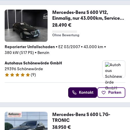
Mercedes-Benz S 600 V12,
Einmalig, nur 43.000km, Service
NEU
28.490 €
Ohne Bewertung
Reparierter Unfallschaden
•
EZ 03/2007
•
43.000 km
•
380 kW (517 PS)
•
Benzin
Autohaus Schönewörde GmbH
29396 Schönewörde
(
9
)
4.9 Sterne
Kontakt
Parken
Mercedes-Benz S 600 L 7G-
TRONIC
38.950 €