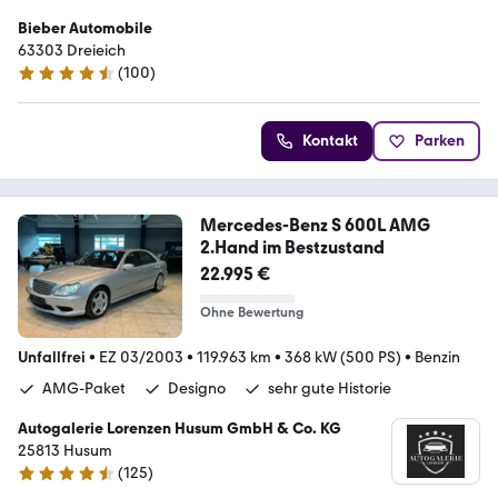
Bieber Automobile
63303 Dreieich
(
100
)
4.5 Sterne
Kontakt
Parken
Mercedes-Benz S 600L AMG
2.Hand im Bestzustand
22.995 €
Ohne Bewertung
Unfallfrei
•
EZ 03/2003
•
119.963 km
•
368 kW (500 PS)
•
Benzin
AMG-Paket
Designo
sehr gute Historie
Autogalerie Lorenzen Husum GmbH & Co. KG
25813 Husum
(
125
)
4.3 Sterne