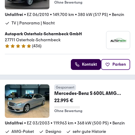
Ohne Bewertung
Unfallfrei
•
EZ 06/2010
•
149.700 km
•
380 kW (517 PS)
•
Benzin
TV | Panorama | Nacht
Autopark Osterholz-Scharmbeck GmbH
27711 Osterholz-Scharmbeck
(
436
)
4.9 Sterne
Kontakt
Parken
Gesponsert
Mercedes-Benz S 600L AMG
2.Hand im Bestzustand
22.995 €
Ohne Bewertung
Unfallfrei
•
EZ 03/2003
•
119.963 km
•
368 kW (500 PS)
•
Benzin
AMG-Paket
Designo
sehr gute Historie