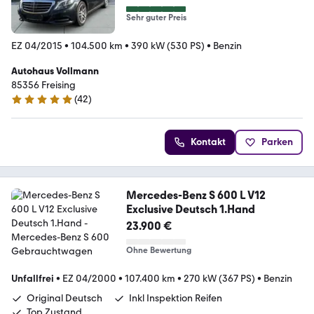
Sehr guter Preis
EZ 04/2015
•
104.500 km
•
390 kW (530 PS)
•
Benzin
Autohaus Vollmann
85356 Freising
(
42
)
5 Sterne
Kontakt
Parken
Mercedes-Benz S 600 L V12
Exclusive Deutsch 1.Hand
23.900 €
Ohne Bewertung
Unfallfrei
•
EZ 04/2000
•
107.400 km
•
270 kW (367 PS)
•
Benzin
Original Deutsch
Inkl Inspektion Reifen
Top Zustand