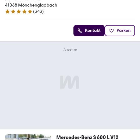
41068 Mönchengladbach
(
343
)
4.9 Sterne
Kontakt
Parken
Mercedes-Benz S 600 L V12