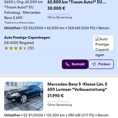
62.000 km *Traum Auto!* EU
Fahrzeug
30.000 €
Ohne Bewertung
Unfallfrei
•
EZ 05/2006
•
62.000 km
•
368 kW (500 PS)
•
Benzin
Auto Prestige Copenhagen
DK-4100 Ringsted
(
12
)
4.7 Sterne
Kontakt
Parken
Mercedes-Benz S -Klasse Lim. S
600 Lorinser *Vollausstattung*
21.990 €
Ohne Bewertung
Unfallfrei
•
EZ 01/2008
•
112.300 km
•
380 kW (517 PS)
•
Benzin