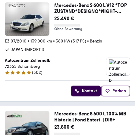
Mercedes-Benz S 600 L V12 *TOP
ZUSTAND*DESIGNO*NIGHT-
VISION*
25.490 €
Ohne Bewertung
EZ 07/2010
•
139.000 km
•
380 kW (517 PS)
•
Benzin
JAPAN-IMPORT !!
Autozentrum Zollernalb
72355 Schömberg
(
302
)
4.9 Sterne
Kontakt
Parken
Mercedes-Benz S 600 L 100% MB
Historie | Fond Entert. | DIS+
23.800 €