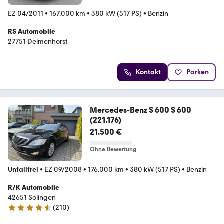
EZ 04/2011
•
167.000 km
•
380 kW (517 PS)
•
Benzin
RS Automobile
27751 Delmenhorst
Kontakt
Parken
Mercedes-Benz S 600 S 600
(221.176)
21.500 €
Ohne Bewertung
Unfallfrei
•
EZ 09/2008
•
176.000 km
•
380 kW (517 PS)
•
Benzin
R/K Automobile
42651 Solingen
(
210
)
4.6 Sterne