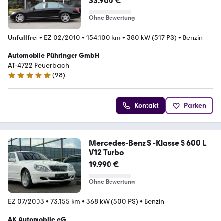
33.900 €
Ohne Bewertung
Unfallfrei
•
EZ 02/2010
•
154.100 km
•
380 kW (517 PS)
•
Benzin
Automobile Pühringer GmbH
AT-4722 Peuerbach
(
98
)
5 Sterne
Kontakt
Parken
Mercedes-Benz S -Klasse S 600 L
V12 Turbo
19.990 €
Ohne Bewertung
EZ 07/2003
•
73.155 km
•
368 kW (500 PS)
•
Benzin
AK Automobile eG