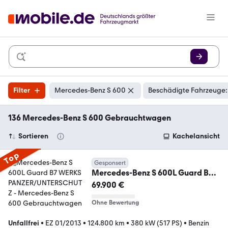
Filter
Mercedes-Benz S 600
Beschädigte Fahrzeuge:
136 Mercedes-Benz S 600 Gebrauchtwagen
Sortieren
Kachelansicht
Top
Gesponsert
Mercedes-Benz S 600L Guard B7
WERKS PANZER/UNTERSCHUTZ
69.900 €
Ohne Bewertung
Unfallfrei
•
EZ 01/2013
•
124.800 km
•
380 kW (517 PS)
•
Benzin