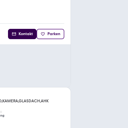
Kontakt
Parken
D,KAMERA,GLASDACH,AHK
ung