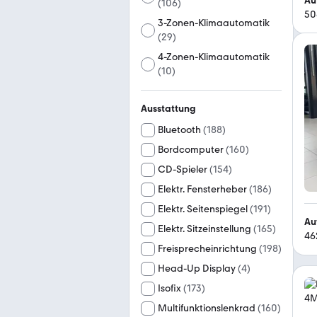
Au
(
106
)
50
3-Zonen-Klimaautomatik
(
29
)
4-Zonen-Klimaautomatik
(
10
)
Ausstattung
Bluetooth
(
188
)
Bordcomputer
(
160
)
CD-Spieler
(
154
)
Elektr. Fensterheber
(
186
)
Elektr. Seitenspiegel
(
191
)
Au
Elektr. Sitzeinstellung
(
165
)
46
Freisprecheinrichtung
(
198
)
Head-Up Display
(
4
)
Isofix
(
173
)
Multifunktionslenkrad
(
160
)