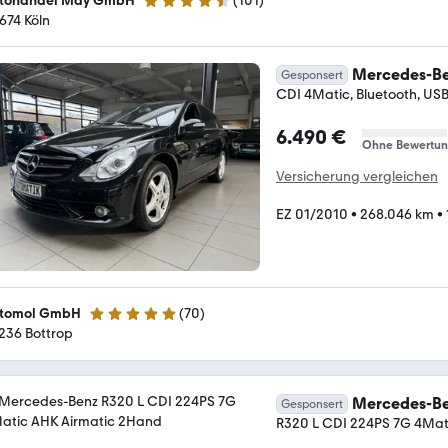
tohandel May GmbH
(
101
)
4.7 Sterne
674 Köln
Mercedes-Be
Gesponsert
CDI 4Matic, Bluetooth, USB
6.490 €
Ohne Bewertu
Versicherung vergleichen
EZ 01/2010
•
268.046 km
•
tomol GmbH
(
70
)
4.9 Sterne
236 Bottrop
Mercedes-Be
Gesponsert
R320 L CDI 224PS 7G 4Mat