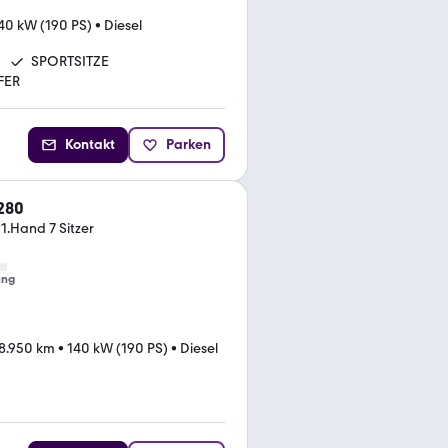
40 kW (190 PS)
•
Diesel
SPORTSITZE
FER
Kontakt
Parken
280
.Hand 7 Sitzer
ung
8.950 km
•
140 kW (190 PS)
•
Diesel