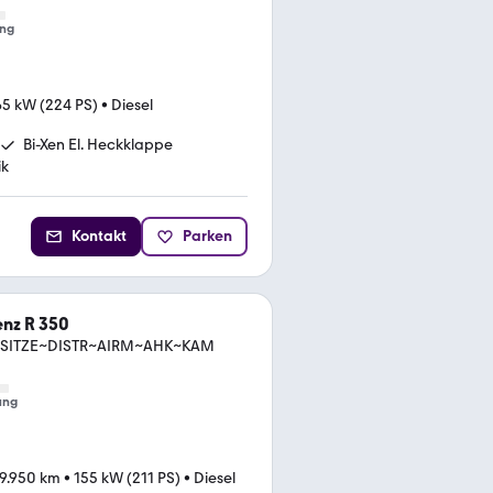
ng
65 kW (224 PS)
•
Diesel
Bi-Xen El. Heckklappe
ik
Kontakt
Parken
nz R 350
7-SITZE~DISTR~AIRM~AHK~KAM
ung
9.950 km
•
155 kW (211 PS)
•
Diesel