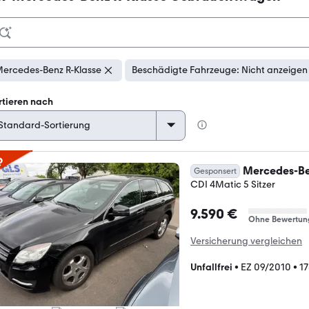
ercedes-Benz R-Klasse
Beschädigte Fahrzeuge: Nicht anzeigen
rtieren nach
p
Mercedes-Be
Gesponsert
CDI 4Matic 5 Sitzer
9.590 €
Ohne Bewertun
Versicherung vergleichen
Unfallfrei
•
EZ 09/2010
•
1