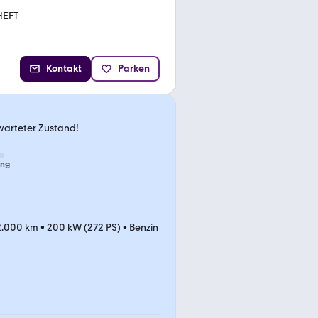
HEFT
Kontakt
Parken
warteter Zustand!
ung
2.000 km
•
200 kW (272 PS)
•
Benzin