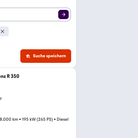
Suche speichern
nz R 350
g
78.000 km
•
195 kW (265 PS)
•
Diesel