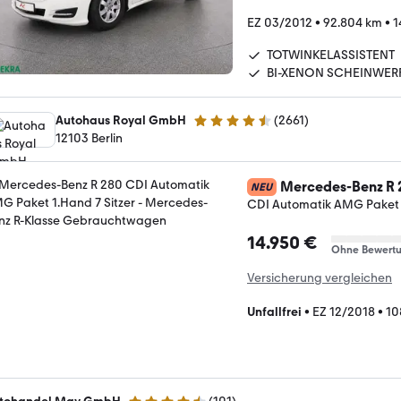
EZ 03/2012
•
92.804 km
•
1
TOTWINKELASSISTENT
BI-XENON SCHEINWER
Autohaus Royal GmbH
(
2661
)
4.6 Sterne
12103 Berlin
Mercedes-Benz R 
NEU
CDI Automatik AMG Paket 1
14.950 €
Ohne Bewert
Versicherung vergleichen
Unfallfrei
•
EZ 12/2018
•
10