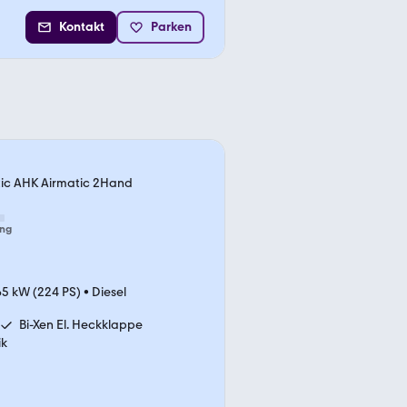
Kontakt
Parken
ic AHK Airmatic 2Hand
ng
65 kW (224 PS)
•
Diesel
Bi-Xen El. Heckklappe
ik