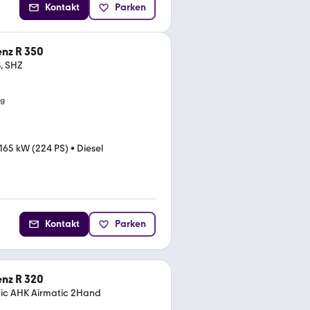
Kontakt
Parken
nz R 350
, SHZ
ng
165 kW (224 PS)
•
Diesel
Kontakt
Parken
nz R 320
ic AHK Airmatic 2Hand