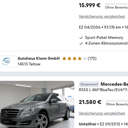
15.999 €
Ohne Bewertu
Versicherung vergleichen
EZ 04/2006
•
93.176 km
•
1
Sport-Paket Memory
4-Zonen-Klimaautomat
Autohaus Klann GmbH
(
172
)
4 Sterne
14513 Teltow
Mercedes-Be
Gesponsert
R350 L 4M*BlueTec/EU6*
21.580 €
Ohne Bewert
Versicherung vergleichen
Unfallfrei
•
EZ 09/2012
•
14