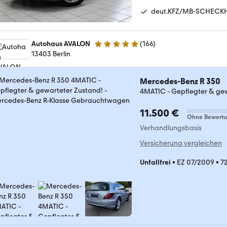
deut.KFZ/MB-SCHECK
Autohaus AVALON
(
166
)
5 Sterne
13403 Berlin
Mercedes-Benz R 350
4MATIC - Gepflegter & ge
11.500 €
Ohne Bewert
Verhandlungsbasis
Versicherung vergleichen
Unfallfrei
•
EZ 07/2009
•
7