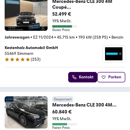
Mercedes-Benz CLE 300 4M
Coupé
*AMG*NIGHT*MEMO*STHZ*360°
52.499 €
KAM*
19% MwSt.
Guter Preis
Jahreswagen
•
EZ 11/2024
•
45.715 km
•
190 kW (258 PS)
•
Benzin
Kestenholz Automobil GmbH
55469 Simmern
(
253
)
4.8 Sterne
Kontakt
Parken
Gesponsert
Mercedes-Benz CLE 300 4M
CABRIO AMG PREMIUM-WINTER-
60.840 €
KOMFORT-PAK
19% MwSt.
Fairer Preis