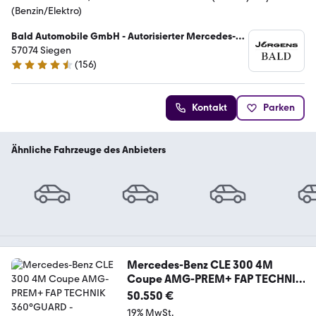
(Benzin/Elektro)
Bald Automobile GmbH - Autorisierter Mercedes-
Benz Verkauf und Service
57074 Siegen
(
156
)
4.7 Sterne
Kontakt
Parken
Ähnliche Fahrzeuge des Anbieters
Mercedes-Benz CLE 300 4M
Coupe AMG-PREM+ FAP TECHNIK
360°GUARD
50.550 €
19% MwSt.