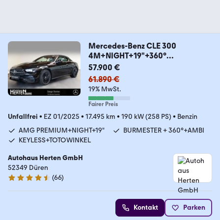
Mercedes-Benz CLE 300
4M+NIGHT+19"+360°
+KEYLESS+DIGITAL+MEMORY
57.900 €
61.890 €
19% MwSt.
Fairer Preis
Unfallfrei
•
EZ 01/2025
•
17.495 km
•
190 kW (258 PS)
•
Benzin
AMG PREMIUM+NIGHT+19"
BURMESTER + 360°+AMBI
KEYLESS+TOTOWINKEL
Autohaus Herten GmbH
52349 Düren
(
66
)
4.7 Sterne
Kontakt
Parken