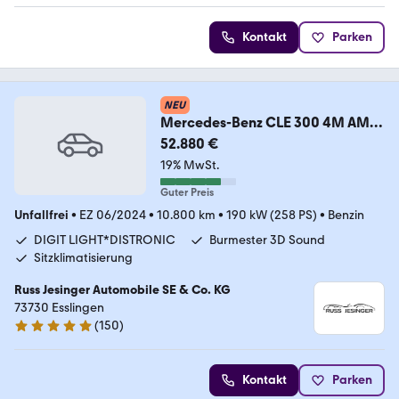
Kontakt
Parken
NEU
Mercedes-Benz CLE 300 4M AMG
Line
52.880 €
*Memo*KeyGo*TotW*Pano*Nigh
19% MwSt.
t*
Guter Preis
Unfallfrei
•
EZ 06/2024
•
10.800 km
•
190 kW (258 PS)
•
Benzin
DIGIT LIGHT*DISTRONIC
Burmester 3D Sound
Sitzklimatisierung
Russ Jesinger Automobile SE & Co. KG
73730 Esslingen
(
150
)
4.9 Sterne
Kontakt
Parken