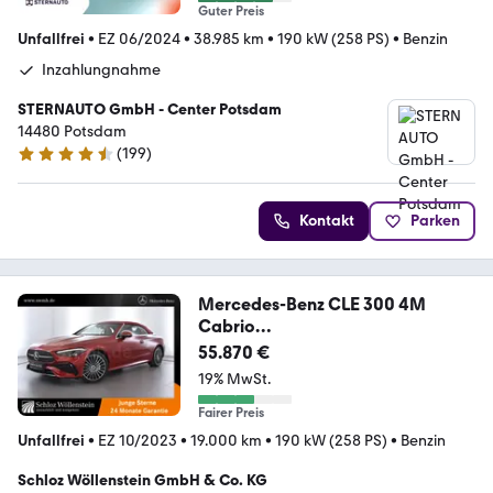
Guter Preis
Unfallfrei
•
EZ 06/2024
•
38.985 km
•
190 kW (258 PS)
•
Benzin
Inzahlungnahme
STERNAUTO GmbH - Center Potsdam
14480 Potsdam
(
199
)
4.5 Sterne
Kontakt
Parken
Mercedes-Benz CLE 300 4M
Cabrio
AMG/LED/Memory/Keyless/Sitzkl
55.870 €
m
19% MwSt.
Fairer Preis
Unfallfrei
•
EZ 10/2023
•
19.000 km
•
190 kW (258 PS)
•
Benzin
Schloz Wöllenstein GmbH & Co. KG