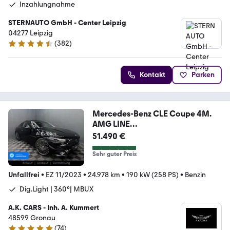
Inzahlungnahme
STERNAUTO GmbH - Center Leipzig
04277 Leipzig
(
382
)
4.7 Sterne
Kontakt
Parken
Mercedes-Benz CLE Coupe 4M.
AMG LINE
PREMIUM|PANO|BURMESTER|
51.490 €
Sehr guter Preis
Unfallfrei
•
EZ 11/2023
•
24.978 km
•
190 kW (258 PS)
•
Benzin
Dig.Light | 360°| MBUX
A.K. CARS - Inh. A. Kummert
48599 Gronau
(
74
)