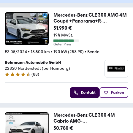
Mercedes-Benz CLE 300 AMG 4M
Coupé +Panorama+R-
Kamera+Ambiente
51.990 €
19% MwSt.
Guter Preis
EZ 05/2024
•
18.500 km
•
190 kW (258 PS)
•
Benzin
Behrmann Automobile GmbH
22850 Norderstedt (bei Hamburg)
(
88
)
4.6 Sterne
Kontakt
Parken
Mercedes-Benz CLE 300 4M
Cabrio AMG-
Sport/DIGITAL/Cam/Memo/19'
50.780 €