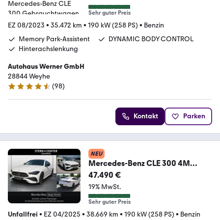
Sehr guter Preis
EZ 08/2023
•
35.472 km
•
190 kW (258 PS)
•
Benzin
Memory Park-Assistent
DYNAMIC BODY CONTROL
Hinterachslenkung
Autohaus Werner GmbH
28844 Weyhe
(
98
)
4.7 Sterne
Kontakt
Parken
NEU
Mercedes-Benz CLE 300 4M
Coupé
47.490 €
AMG+MEMORY+PANO+DIGITAL
19% MwSt.
LIGHT++
Sehr guter Preis
Unfallfrei
•
EZ 04/2025
•
38.669 km
•
190 kW (258 PS)
•
Benzin