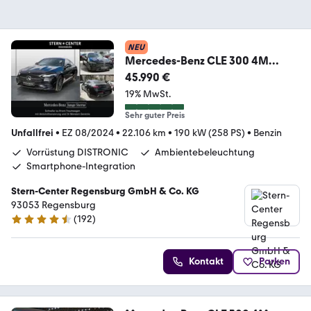
NEU
Mercedes-Benz CLE 300 4M
Coupé+AMG+MEMORY+LED+SH
45.990 €
Z+Winter-Paket
19% MwSt.
Sehr guter Preis
Unfallfrei
•
EZ 08/2024
•
22.106 km
•
190 kW (258 PS)
•
Benzin
Vorrüstung DISTRONIC
Ambientebeleuchtung
Smartphone-Integration
Stern-Center Regensburg GmbH & Co. KG
93053 Regensburg
(
192
)
4.7 Sterne
Kontakt
Parken