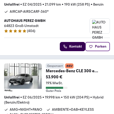
Unfallfrei
•
EZ 04/2025
•
21.099 km
•
190 kW (258 PS)
•
Benzin
AIRCAP-AIRSCARF-360°
AUTOHAUS PEREZ GMBH
64823 Groß-Umstadt
(
406
)
5 Sterne
Kontakt
Parken
Gesponsert
NEU
Mercedes-Benz CLE 300 e
Coupe+AMG
53.900 €
PREMIUM+NIGHT+360°+HUD+19"
19% MwSt.
Guter Preis
Unfallfrei
•
EZ 06/2025
•
19.998 km
•
150 kW (204 PS)
•
Hybrid
(Benzin/Elektro)
AMG+NIGHT+PANO
AMBIENTE+DAB+KEYLESS