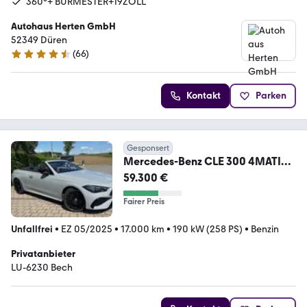
360°+ BURMESTER+19ZOLL
Autohaus Herten GmbH
52349 Düren
(
66
)
4.7 Sterne
Kontakt
Parken
Gesponsert
Mercedes-Benz CLE 300 4MATIC
Cabriolet AMG Line
59.300 €
Fairer Preis
Unfallfrei
•
EZ 05/2025
•
17.000 km
•
190 kW (258 PS)
•
Benzin
Privatanbieter
LU-6230 Bech