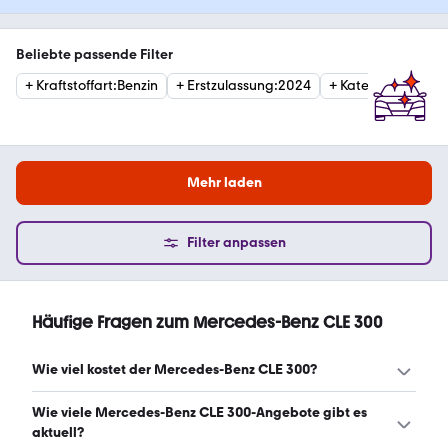
Beliebte passende Filter
+
Kraftstoffart
:
Benzin
+
Erstzulassung
:
2024
+
Kategorie
:
Sport
Mehr laden
Filter anpassen
Häufige Fragen zum Mercedes-Benz CLE 300
Wie viel kostet der Mercedes-Benz CLE 300?
Ein guter Preis für einen Mercedes-Benz CLE 300 liegt
Wie viele Mercedes-Benz CLE 300-Angebote gibt es
zwischen 51.769 € und 62.885 €. (Stand: 8.8.2026)
aktuell?