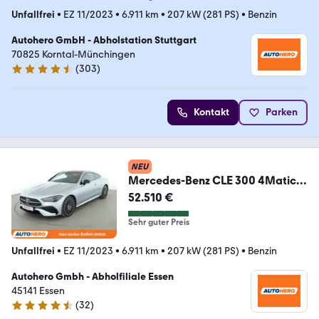
Unfallfrei
•
EZ 11/2023
•
6.911 km
•
207 kW (281 PS)
•
Benzin
Autohero GmbH - Abholstation Stuttgart
70825 Korntal-Münchingen
(
303
)
4.4 Sterne
Kontakt
Parken
NEU
Mercedes-Benz CLE 300 4Matic
AMG Line Premium
52.510 €
Aut.*NAVI*LED*
Sehr guter Preis
Unfallfrei
•
EZ 11/2023
•
6.911 km
•
207 kW (281 PS)
•
Benzin
Autohero Gmbh - Abholfiliale Essen
45141 Essen
(
32
)
4.7 Sterne