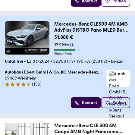
Kontakt
Parken
Mercedes-Benz CLE300 4M AMG
AdvPlus DISTRO Pano MLED Burm
Memo
51.880 €
19% MwSt.
Guter Preis
Unfallfrei
•
EZ 03/2024
•
52.900 km
•
190 kW (258 PS)
•
Benzin
Autohaus Ebert GmbH & Co. KG Mercedes-Benz
Verkauf
69469 Weinheim
(
153
)
4.6 Sterne
Kontakt
Parken
Mercedes-Benz CLE 300 4M
Coupé AMG Night Panorama