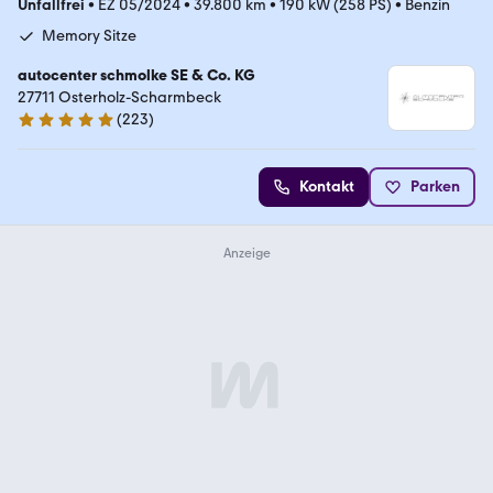
Unfallfrei
•
EZ 05/2024
•
39.800 km
•
190 kW (258 PS)
•
Benzin
Memory Sitze
autocenter schmolke SE & Co. KG
27711 Osterholz-Scharmbeck
(
223
)
4.9 Sterne
Kontakt
Parken