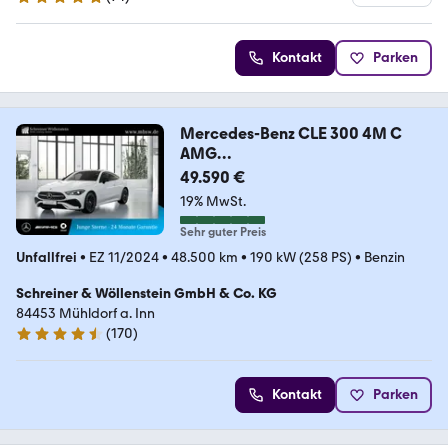
5 Sterne
Kontakt
Parken
Mercedes-Benz CLE 300 4M C
AMG
Prem*Pano*Burm3D*KeyGo*DigLi
49.590 €
*TW
19% MwSt.
Sehr guter Preis
Unfallfrei
•
EZ 11/2024
•
48.500 km
•
190 kW (258 PS)
•
Benzin
Schreiner & Wöllenstein GmbH & Co. KG
84453 Mühldorf a. Inn
(
170
)
4.5 Sterne
Kontakt
Parken