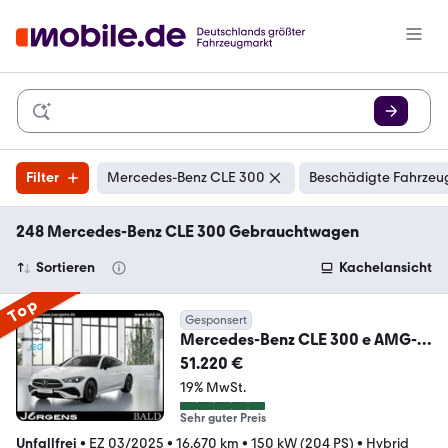
Filter
Mercedes-Benz CLE 300
Beschädigte Fahrzeug
248 Mercedes-Benz CLE 300 Gebrauchtwagen
Sortieren
Kachelansicht
Top
Gesponsert
Mercedes-Benz CLE 300 e AMG-
Sport/Burm/Night/DIGITAL/Mem
51.220 €
o/360°
19% MwSt.
Sehr guter Preis
Unfallfrei
•
EZ 03/2025
•
16.670 km
•
150 kW (204 PS)
•
Hybrid