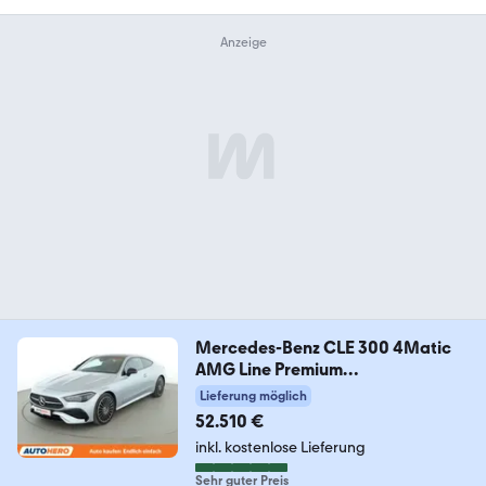
Mercedes-Benz CLE 300 4Matic
AMG Line Premium
Aut.*NAVI*LED*
Lieferung möglich
52.510 €
inkl. kostenlose Lieferung
Sehr guter Preis