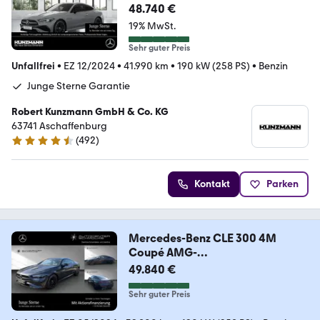
Memory 360°
48.740 €
19% MwSt.
Sehr guter Preis
Unfallfrei
•
EZ 12/2024
•
41.990 km
•
190 kW (258 PS)
•
Benzin
Junge Sterne Garantie
Robert Kunzmann GmbH & Co. KG
63741 Aschaffenburg
(
492
)
4.6 Sterne
Kontakt
Parken
Mercedes-Benz CLE 300 4M
Coupé AMG-
LINE*BURMESTER*PANO*HEAD-
49.840 €
UP
Sehr guter Preis