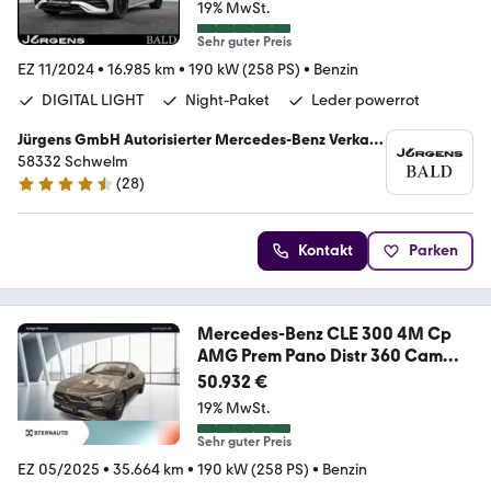
19% MwSt.
Sehr guter Preis
EZ 11/2024
•
16.985 km
•
190 kW (258 PS)
•
Benzin
DIGITAL LIGHT
Night-Paket
Leder powerrot
Jürgens GmbH Autorisierter Mercedes-Benz Verkauf
und Service
58332 Schwelm
(
28
)
4.5 Sterne
Kontakt
Parken
Mercedes-Benz CLE 300 4M Cp
AMG Prem Pano Distr 360 Cam
Burm3D
50.932 €
19% MwSt.
Sehr guter Preis
EZ 05/2025
•
35.664 km
•
190 kW (258 PS)
•
Benzin