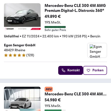
Mercedes-Benz CLE 300 4M AMG
Premium Digital-L. Distronic 360°
49.890 €
19% MwSt.
Sehr guter Preis
Unfallfrei
•
EZ 11/2024
•
22.400 km
•
190 kW (258 PS)
•
Benzin
Egon Senger GmbH
48429 Rheine
(
128
)
4.8 Sterne
Kontakt
Parken
NEU
Mercedes-Benz CLE 300 4M AMG
Line/Pano.-
54.980 €
Dach/Distronic/Kamera
19% MwSt.