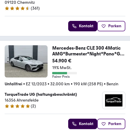
09120 Chemnitz
(
361
)
4.6 Sterne
Kontakt
Parken
Mercedes-Benz CLE 300 4Matic
AMG*Burmester*Night*Pano*GA
RANTIE
54.900 €
19% MwSt.
Fairer Preis
Unfallfrei
•
EZ 12/2023
•
32.000 km
•
190 kW (258 PS)
•
Benzin
TorqueTrade UG (haftungsbeschränkt)
16356 Ahrensfelde
(
2
)
5 Sterne
Kontakt
Parken