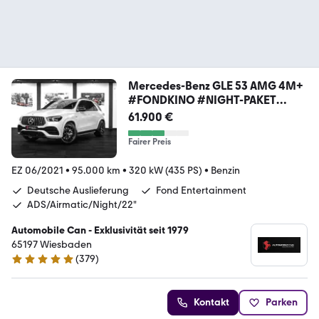
Mercedes-Benz GLE 53 AMG 4M+
#FONDKINO #NIGHT-PAKET
#22ZOLL
61.900 €
Fairer Preis
EZ 06/2021
•
95.000 km
•
320 kW (435 PS)
•
Benzin
Deutsche Auslieferung
Fond Entertainment
ADS/Airmatic/Night/22"
Automobile Can - Exklusivität seit 1979
65197 Wiesbaden
(
379
)
4.8 Sterne
Kontakt
Parken