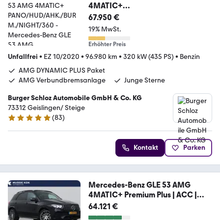
4MATIC+
PANO/HUD/AHK./BURM./NIGHT/
67.950 €
360
19% MwSt.
Erhöhter Preis
Unfallfrei
•
EZ 10/2020
•
96.980 km
•
320 kW (435 PS)
•
Benzin
AMG DYNAMIC PLUS Paket
AMG Verbundbremsanlage
Junge Sterne
Burger Schloz Automobile GmbH & Co. KG
73312 Geislingen/ Steige
(
83
)
4.8 Sterne
Kontakt
Parken
Mercedes-Benz GLE 53 AMG
4MATIC+ Premium Plus | ACC |
luftfede
64.121 €