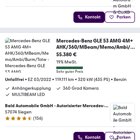
4.8 Sterne
Kontakt
Parken
Mercedes-Benz GLE 53 AMG 4M+
AHK/360/MBeam/Memo/Ambi/B
urm/Totw
55.380 €
19% MwSt.
Sehr guter Preis
Unfallfrei
•
EZ 03/2022
•
119.111 km
•
320 kW (435 PS)
•
Benzin
Anhängerkupplung
360 Grad Kamera
MULTIBEAM LED
Bald Automobile GmbH - Autorisierter Mercedes-
Benz Verkauf und Service
57074 Siegen
(
156
)
4.7 Sterne
Kontakt
Parken