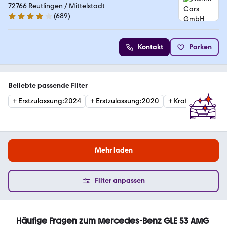
72766 Reutlingen / Mittelstadt
(
689
)
4.2 Sterne
Kontakt
Parken
Beliebte passende Filter
+
Erstzulassung
:
2024
+
Erstzulassung
:
2020
+
Kraftstoffart
:
Ben
Mehr laden
Filter anpassen
Häufige Fragen zum Mercedes-Benz GLE 53 AMG