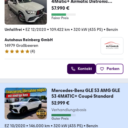
4Matic+ Airmatic Distronic
Panorama
57.990 €
Fairer Preis
Unfallfrei
•
EZ 12/2020
•
109.422 km
•
320 kW (435 PS)
•
Benzin
Autohaus Reinberg GmbH
14979 Großbeeren
(
4
)
4.8 Sterne
Kontakt
Parken
Mercedes-Benz GLE 53 AMG GLE
53 4MATIC+ Coupé Standard
52.999 €
Verhandlungsbasis
Guter Preis
EZ 10/2020
•
146.000 km
•
320 kW (435 PS)
•
Benzin