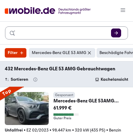
Filter
Mercedes-Benz GLE 53 AMG
Beschädigte Fahr
432 Mercedes-Benz GLE 53 AMG Gebrauchtwagen
Sortieren
Kachelansicht
Top
Gesponsert
Mercedes-Benz GLE 53AMG
4Matic+ PANO. Burme
61.999 €
TÜV+INSPEKTION NEU
Guter Preis
Unfallfrei
•
EZ 02/2023
•
98.447 km
•
320 kW (435 PS)
•
Benzin