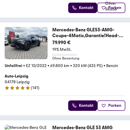
Kontakt
Parken
Mercedes-Benz GLE53-AMG-
Coupe-4Matic,Garantie!Head-
up,Pano....
79.990 €
19% MwSt.
Ohne Bewertung
Unfallfrei
•
EZ 10/2022
•
69.800 km
•
320 kW (435 PS)
•
Benzin
Auto-Leipzig
04178 Leipzig
(
141
)
4.8 Sterne
Kontakt
Parken
Mercedes-Benz GLE 53 AMG