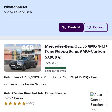
Privatanbieter
51373 Leverkusen
Kontakt
Parken
Mercedes-Benz GLE 53 AMG 4-M+
Pano Nappa Burm. AMG-Carbon
57.900 €
19% MwSt.
Sehr guter Preis
Unfallfrei
•
EZ 12/2020
•
71.500 km
•
320 kW (435 PS)
•
Benzin
Leder Exclusive Nappa
Auto Center Biesdorf Inh. Oliver Skade
12623 Berlin
(
646
)
4.9 Sterne