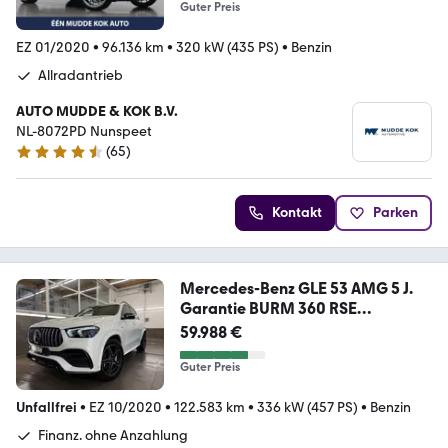
Guter Preis
EZ 01/2020
•
96.136 km
•
320 kW (435 PS)
•
Benzin
Allradantrieb
AUTO MUDDE & KOK B.V.
NL-8072PD Nunspeet
(
65
)
4.6 Sterne
Kontakt
Parken
Mercedes-Benz GLE 53 AMG 5 J.
Garantie BURM 360 RSE
MASSAGE
59.988 €
Guter Preis
Unfallfrei
•
EZ 10/2020
•
122.583 km
•
336 kW (457 PS)
•
Benzin
Finanz. ohne Anzahlung