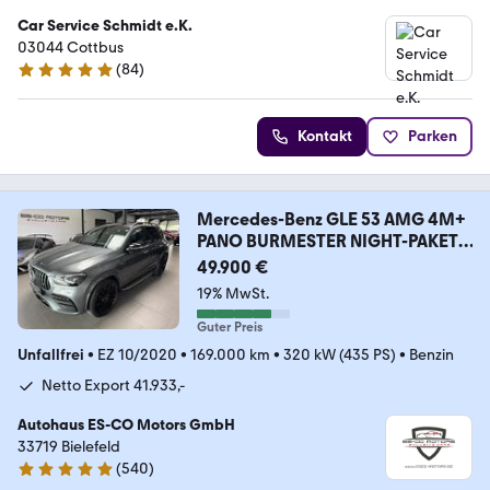
Car Service Schmidt e.K.
03044 Cottbus
(
84
)
4.9 Sterne
Kontakt
Parken
Mercedes-Benz GLE 53 AMG 4M+
PANO BURMESTER NIGHT-PAKET
22"
49.900 €
19% MwSt.
Guter Preis
Unfallfrei
•
EZ 10/2020
•
169.000 km
•
320 kW (435 PS)
•
Benzin
Netto Export 41.933,-
Autohaus ES-CO Motors GmbH
33719 Bielefeld
(
540
)
4.9 Sterne