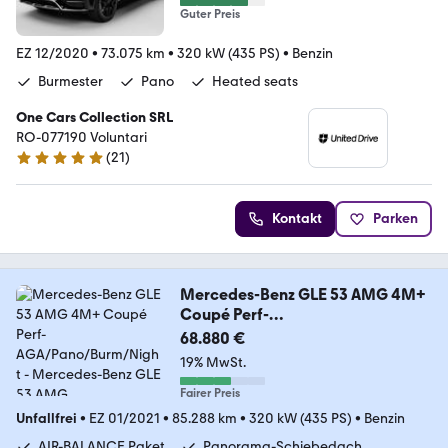
Guter Preis
EZ 12/2020
•
73.075 km
•
320 kW (435 PS)
•
Benzin
Burmester
Pano
Heated seats
One Cars Collection SRL
RO-077190 Voluntari
(
21
)
5 Sterne
Kontakt
Parken
Mercedes-Benz GLE 53 AMG 4M+
Coupé Perf-
AGA/Pano/Burm/Night
68.880 €
19% MwSt.
Fairer Preis
Unfallfrei
•
EZ 01/2021
•
85.288 km
•
320 kW (435 PS)
•
Benzin
AIR-BALANCE Paket
Panorama-Schiebedach