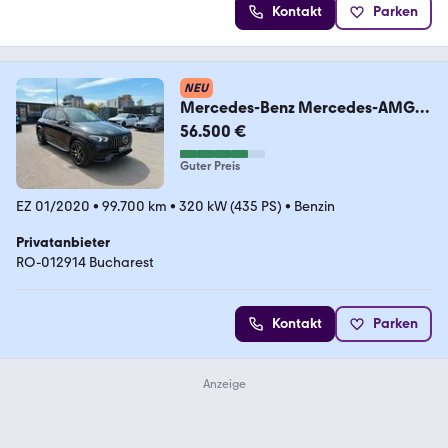
Kontakt
Parken
NEU
Mercedes-Benz Mercedes-AMG
GLE 53 4MATIC+ Distronic, HUD,
56.500 €
PANO
Guter Preis
EZ 01/2020
•
99.700 km
•
320 kW (435 PS)
•
Benzin
Privatanbieter
RO-012914 Bucharest
Kontakt
Parken