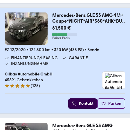
Mercedes-Benz GLE 53 AMG 4M+
Coupe*NIGHT*AIR*360*AHK*BUR
MESTER
61.500 €
Fairer Preis
EZ 12/2020
•
122.500 km
•
320 kW (435 PS)
•
Benzin
FINANZIERUNG/LEASING
GARANTIE
INZAHLUNGNAHME
Cilbas Automobile GmbH
45891 Gelsenkirchen
(
125
)
4.8 Sterne
Kontakt
Parken
Mercedes-Benz GLE 53 AMG