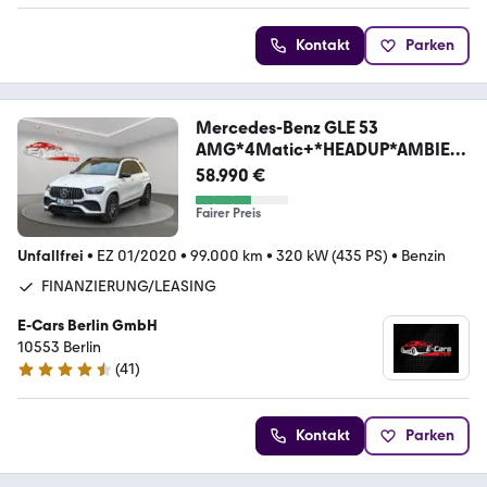
Kontakt
Parken
Mercedes-Benz GLE 53
AMG*4Matic+*HEADUP*AMBIEN
TE*MEMORY*PANO*
58.990 €
Fairer Preis
Unfallfrei
•
EZ 01/2020
•
99.000 km
•
320 kW (435 PS)
•
Benzin
FINANZIERUNG/LEASING
E-Cars Berlin GmbH
10553 Berlin
(
41
)
4.7 Sterne
Kontakt
Parken