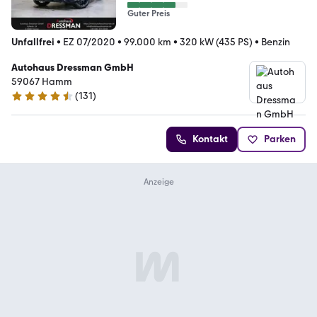
Guter Preis
Unfallfrei
•
EZ 07/2020
•
99.000 km
•
320 kW (435 PS)
•
Benzin
Autohaus Dressman GmbH
59067 Hamm
(
131
)
4.6 Sterne
Kontakt
Parken