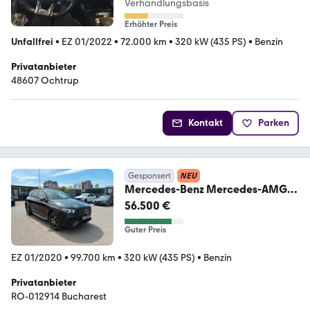
Verhandlungsbasis
Erhöhter Preis
Unfallfrei
•
EZ 01/2022
•
72.000 km
•
320 kW (435 PS)
•
Benzin
Privatanbieter
48607 Ochtrup
Kontakt
Parken
Gesponsert
NEU
Mercedes-Benz Mercedes-AMG
GLE 53 4MATIC+ Distronic, HUD,
56.500 €
PANO
Guter Preis
EZ 01/2020
•
99.700 km
•
320 kW (435 PS)
•
Benzin
Privatanbieter
RO-012914 Bucharest