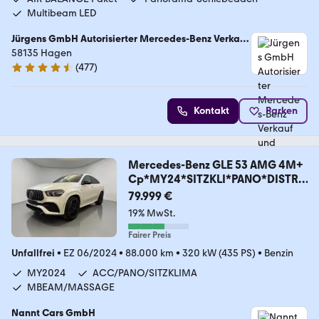
Multibeam LED
Jürgens GmbH Autorisierter Mercedes-Benz Verkauf
und Service
58135 Hagen
(
477
)
4.5 Sterne
Kontakt
Parken
Mercedes-Benz GLE 53 AMG 4M+
Cp*MY24*SITZKLI*PANO*DISTR*
CARBON
79.999 €
19% MwSt.
Fairer Preis
Unfallfrei
•
EZ 06/2024
•
88.000 km
•
320 kW (435 PS)
•
Benzin
MY2024
ACC/PANO/SITZKLIMA
MBEAM/MASSAGE
Nannt Cars GmbH