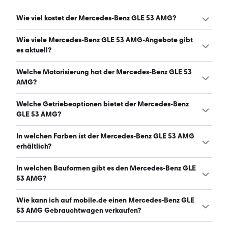
Wie viel kostet der Mercedes-Benz GLE 53 AMG?
Ein guter Preis für einen Mercedes-Benz GLE 53 AMG liegt
Wie viele Mercedes-Benz GLE 53 AMG-Angebote gibt
zwischen 75.372 € und 109.882 €. (Stand: 8.8.2026)
es aktuell?
Es gibt insgesamt 432 Mercedes-Benz GLE 53 AMG bei
Welche Motorisierung hat der Mercedes-Benz GLE 53
mobile.de, davon 417 Gebraucht- und 15 Neuwagen.
AMG?
(Stand: 8.8.2026)
Der Mercedes-Benz GLE 53 AMG hat Leistungen
Welche Getriebeoptionen bietet der Mercedes-Benz
zwischen 435 und 544 PS. (Stand: 8.8.2026)
GLE 53 AMG?
Der Mercedes-Benz GLE 53 AMG ist mit automatischem
In welchen Farben ist der Mercedes-Benz GLE 53 AMG
und halbautomatischem Getriebe erhältlich. (Stand:
erhältlich?
8.8.2026)
Den Mercedes-Benz GLE 53 AMG gibt es in folgenden
In welchen Bauformen gibt es den Mercedes-Benz GLE
Farben: schwarz, grau, weiß, silber, blau, grün und rot. Die
53 AMG?
häufigste Farbe ist schwarz. (Stand: 8.8.2026)
Den Mercedes-Benz GLE 53 AMG gibt es in folgenden
Wie kann ich auf mobile.de einen Mercedes-Benz GLE
Bauformen: SUV und Sportwagen/Coupé. (Stand:
53 AMG Gebrauchtwagen verkaufen?
8.8.2026)