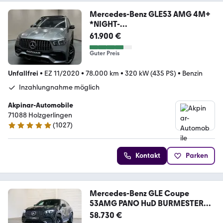
Mercedes-Benz GLE53 AMG 4M+
*NIGHT-
PAKET*BURMESTER*SITZKLIMA*
61.900 €
Guter Preis
Unfallfrei
•
EZ 11/2020
•
78.000 km
•
320 kW (435 PS)
•
Benzin
Inzahlungnahme möglich
Akpinar-Automobile
71088 Holzgerlingen
(
1027
)
4.9 Sterne
Kontakt
Parken
Mercedes-Benz GLE Coupe
53AMG PANO HuD BURMESTER
360°
58.730 €