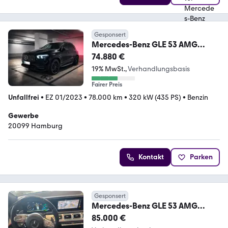
Gesponsert
Mercedes-Benz GLE 53 AMG
4MATIC+ | 7-Sitzer | 2.Hd. | MwSt.
74.880 €
19% MwSt.
Verhandlungsbasis
Fairer Preis
Unfallfrei
•
EZ 01/2023
•
78.000 km
•
320 kW (435 PS)
•
Benzin
Gewerbe
20099 Hamburg
Kontakt
Parken
Gesponsert
Mercedes-Benz GLE 53 AMG
Mercedes-AMG GLE 53 4MATIC+
85.000 €
Merce...