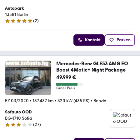
Autopark
13581 Berlin
(
2
)
4.8 Sterne
Kontakt
Parken
Mercedes-Benz GLE53 AMG EQ
Boost 4Matic+ Night Package
49.999 €
Guter Preis
EZ 03/2020
•
137.437 km
•
320 kW (435 PS)
•
Benzin
Sofauto OOD
BG-1710 Sofia
(
27
)
3 Sterne