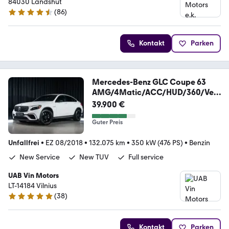
84030 Landshut
(
86
)
4.7 Sterne
Kontakt
Parken
Mercedes-Benz GLC Coupe 63
AMG/4Matic/ACC/HUD/360/Ven
t Sitze
39.900 €
Guter Preis
Unfallfrei
•
EZ 08/2018
•
132.075 km
•
350 kW (476 PS)
•
Benzin
New Service
New TUV
Full service
UAB Vin Motors
LT-14184 Vilnius
(
38
)
4.8 Sterne
Kontakt
Parken