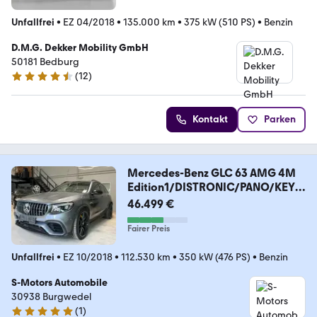
Unfallfrei
•
EZ 04/2018
•
135.000 km
•
375 kW (510 PS)
•
Benzin
D.M.G. Dekker Mobility GmbH
50181 Bedburg
(
12
)
4.6 Sterne
Kontakt
Parken
Mercedes-Benz GLC 63 AMG 4M
Edition1/DISTRONIC/PANO/KEYL
ES
46.499 €
Fairer Preis
Unfallfrei
•
EZ 10/2018
•
112.530 km
•
350 kW (476 PS)
•
Benzin
S-Motors Automobile
30938 Burgwedel
(
1
)
5 Sterne