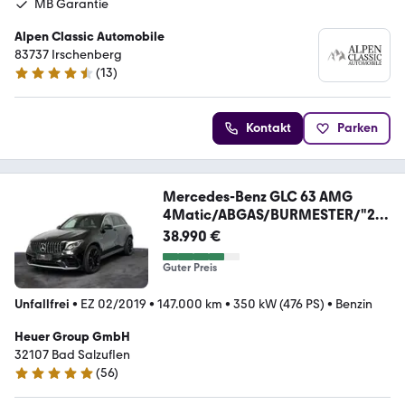
MB Garantie
Alpen Classic Automobile
83737 Irschenberg
(
13
)
4.5 Sterne
Kontakt
Parken
Mercedes-Benz GLC 63 AMG
4Matic/ABGAS/BURMESTER/"21"
/AHK/
38.990 €
Guter Preis
Unfallfrei
•
EZ 02/2019
•
147.000 km
•
350 kW (476 PS)
•
Benzin
Heuer Group GmbH
32107 Bad Salzuflen
(
56
)
4.9 Sterne