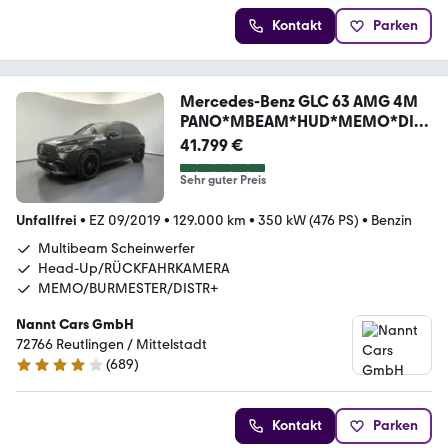
Kontakt
Parken
Mercedes-Benz GLC 63 AMG 4M
PANO*MBEAM*HUD*MEMO*DIST
R+*BURM
41.799 €
Sehr guter Preis
Unfallfrei
•
EZ 09/2019
•
129.000 km
•
350 kW (476 PS)
•
Benzin
Multibeam Scheinwerfer
Head-Up/RÜCKFAHRKAMERA
MEMO/BURMESTER/DISTR+
Nannt Cars GmbH
72766 Reutlingen / Mittelstadt
(
689
)
4.2 Sterne
Kontakt
Parken