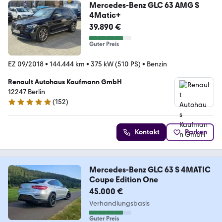
Mercedes-Benz GLC 63 AMG S
4Matic+
39.890 €
Guter Preis
EZ 09/2018
•
144.444 km
•
375 kW (510 PS)
•
Benzin
Renault Autohaus Kaufmann GmbH
12247 Berlin
(
152
)
4.8 Sterne
Kontakt
Parken
Mercedes-Benz GLC 63 S 4MATIC
Coupe Edition One
45.000 €
Verhandlungsbasis
Guter Preis