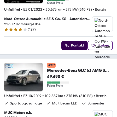
Guter Preis
Unfallfrei
•
EZ 01/2022
•
30.675 km
•
375 kW (510 PS)
•
Benzin
Nord-Ostsee Automobile SE & Co. KG - Autorisierter
Mercedes-Benz Service
22609 Hamburg-Elbe
(
127
)
4.2 Sterne
Kontakt
Parken
NEU
Mercedes-Benz GLC 63 AMG S
4Matic MOJAVESILBER
49.490 €
Scheckheft MB
Fairer Preis
Unfallfrei
•
EZ 10/2019
•
102.887 km
•
375 kW (510 PS)
•
Benzin
Sportabgasanlage
Multibeam LED
Burmester
MUC Motors e.k.