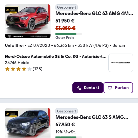
Gesponsert
Mercedes-Benz GLC 63 AMG 4M+
SPUR 360 AHK NIGHT TOTWINKEL
51.950 €
53.850 €
Guter Preis
Unfallfrei
•
EZ 07/2020
•
66.365 km
•
350 kW (476 PS)
•
Benzin
Nord-Ostsee Automobile SE & Co. KG - Autorisierter
Mercedes-Benz Verkauf und Service
25746 Heide
(
128
)
4.2 Sterne
Kontakt
Parken
Gesponsert
Mercedes-Benz GLC 63 S AMG
4M+ HUD 360 DRIVERS P.
67.950 €
RAUCHERFZG
19% MwSt.