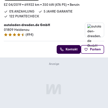
EZ 04/2019
•
69.922 km
•
350 kW (476 PS)
•
Benzin
0% ANZAHLUNG
5 JAHRE GARANTIE
122 PUNKTECHECK
autoladen-dresden.de GmbH
01809 Heidenau
(
494
)
4.5 Sterne
Kontakt
Parken