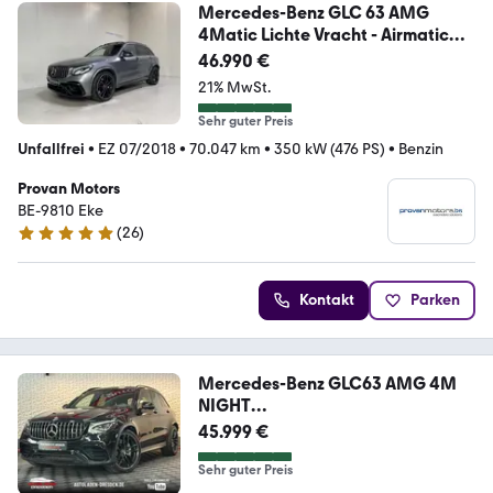
Mercedes-Benz GLC 63 AMG
4Matic Lichte Vracht - Airmatic
DC -
46.990 €
21% MwSt.
Sehr guter Preis
Unfallfrei
•
EZ 07/2018
•
70.047 km
•
350 kW (476 PS)
•
Benzin
Provan Motors
BE-9810 Eke
(
26
)
5 Sterne
Kontakt
Parken
Mercedes-Benz GLC63 AMG 4M
NIGHT
LED#SHZ#LUFT#PDC#NAVI#KEY
45.999 €
LESS
Sehr guter Preis