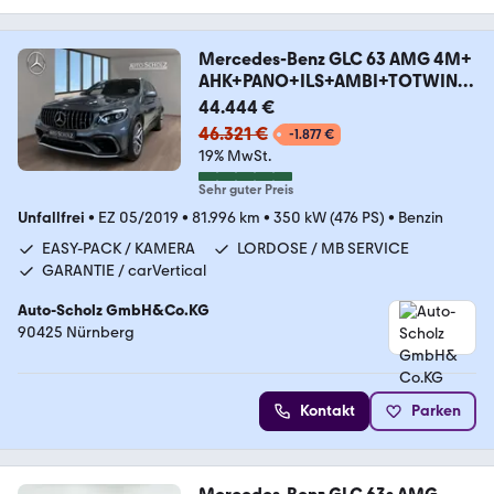
Mercedes-Benz GLC 63 AMG 4M+
AHK+PANO+ILS+AMBI+TOTWINK
EL+DVD++
44.444 €
46.321 €
-1.877 €
19% MwSt.
Sehr guter Preis
Unfallfrei
•
EZ 05/2019
•
81.996 km
•
350 kW (476 PS)
•
Benzin
EASY-PACK / KAMERA
LORDOSE / MB SERVICE
GARANTIE / carVertical
Auto-Scholz GmbH&Co.KG
90425 Nürnberg
Kontakt
Parken