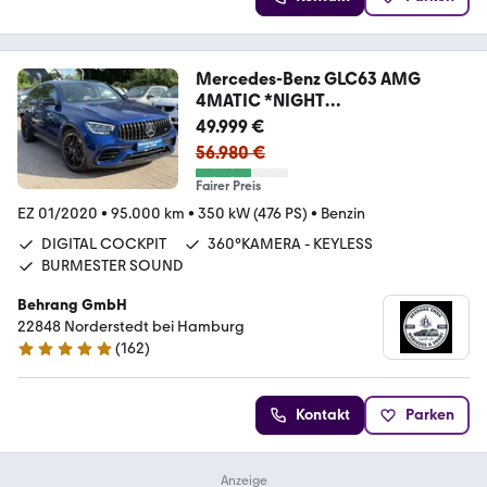
Mercedes-Benz GLC63 AMG
4MATIC *NIGHT
PAKET*KLAPPENAUSPUFF*
49.999 €
56.980 €
Fairer Preis
EZ 01/2020
•
95.000 km
•
350 kW (476 PS)
•
Benzin
DIGITAL COCKPIT
360°KAMERA - KEYLESS
BURMESTER SOUND
Behrang GmbH
22848 Norderstedt bei Hamburg
(
162
)
4.9 Sterne
Kontakt
Parken