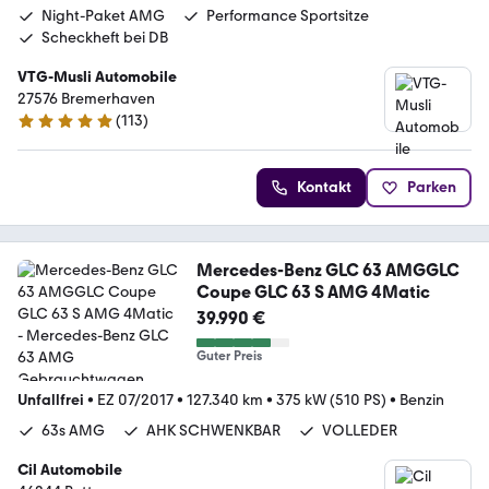
Night-Paket AMG
Performance Sportsitze
Scheckheft bei DB
VTG-Musli Automobile
27576 Bremerhaven
(
113
)
5 Sterne
Kontakt
Parken
Mercedes-Benz GLC 63 AMGGLC
Coupe GLC 63 S AMG 4Matic
39.990 €
Guter Preis
Unfallfrei
•
EZ 07/2017
•
127.340 km
•
375 kW (510 PS)
•
Benzin
63s AMG
AHK SCHWENKBAR
VOLLEDER
Cil Automobile