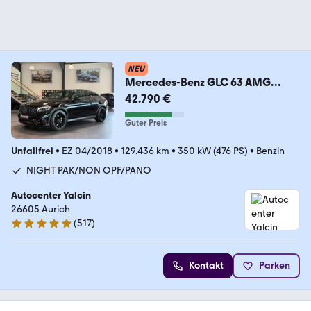
NEU
Mercedes-Benz GLC 63 AMG
4MATIC+ Coupé Autom.
42.790 €
2.H/ACC/HUD/BURM
Guter Preis
Unfallfrei
•
EZ 04/2018
•
129.436 km
•
350 kW (476 PS)
•
Benzin
NIGHT PAK/NON OPF/PANO
Autocenter Yalcin
26605 Aurich
(
517
)
4.9 Sterne
Kontakt
Parken