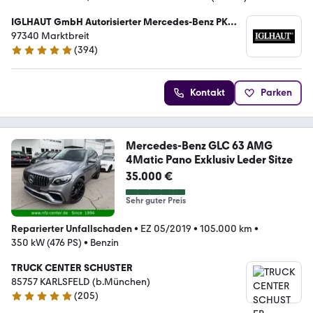
IGLHAUT GmbH Autorisierter Mercedes-Benz PKW
und Transporter Service
97340 Marktbreit
(
394
)
4.8 Sterne
Kontakt
Parken
Mercedes-Benz GLC 63 AMG
4Matic Pano Exklusiv Leder Sitze
35.000 €
Sehr guter Preis
Reparierter Unfallschaden
•
EZ 05/2019
•
105.000 km
•
350 kW (476 PS)
•
Benzin
TRUCK CENTER SCHUSTER
85757 KARLSFELD (b.München)
(
205
)
5 Sterne