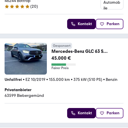
46244 Bottrop
(
20
)
5 Sterne
Kontakt
Parken
Gesponsert
Mercedes-Benz GLC 63 S
4MATIC+Edition1 Keramik AHK
45.000 €
ATM bei 80k
Fairer Preis
Unfallfrei
•
EZ 10/2019
•
155.000 km
•
375 kW (510 PS)
•
Benzin
Privatanbieter
63599 Biebergemünd
Kontakt
Parken