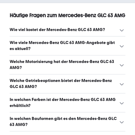
Häufige Fragen zum Mercedes-Benz GLC 63 AMG
Wie viel kostet der Mercedes-Benz GLC 63 AMG?
Ein guter Preis für einen Mercedes-Benz GLC 63 AMG liegt
Wie viele Mercedes-Benz GLC 63 AMG-Angebote gibt
zwischen 48.690 € und 67.888 €. (Stand: 6.8.2026)
es aktuell?
Es gibt insgesamt 421 Mercedes-Benz GLC 63 AMG bei
Welche Motorisierung hat der Mercedes-Benz GLC 63
mobile.de, davon 420 Gebraucht- und 1 Neuwagen.
AMG?
(Stand: 6.8.2026)
Der Mercedes-Benz GLC 63 AMG hat Leistungen
Welche Getriebeoptionen bietet der Mercedes-Benz
zwischen 476 und 600 PS. (Stand: 6.8.2026)
GLC 63 AMG?
Der Mercedes-Benz GLC 63 AMG ist mit automatischem
In welchen Farben ist der Mercedes-Benz GLC 63 AMG
und manuellem Getriebe erhältlich. (Stand: 6.8.2026)
erhältlich?
Den Mercedes-Benz GLC 63 AMG gibt es in folgenden
In welchen Bauformen gibt es den Mercedes-Benz GLC
Farben: schwarz, grau, weiß, blau, silber, rot, grün, braun
63 AMG?
und orange. Die häufigste Farbe ist schwarz. (Stand: