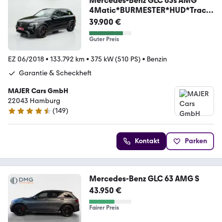
Mercedes-Benz GLC 63s AMG
4Matic*BURMESTER*HUD*Track
Package*
39.900 €
Guter Preis
EZ 06/2018
•
133.792 km
•
375 kW (510 PS)
•
Benzin
Garantie & Scheckheft
MAJER Cars GmbH
22043 Hamburg
(
149
)
4.7 Sterne
Kontakt
Parken
Mercedes-Benz GLC 63 AMG S
43.950 €
Fairer Preis