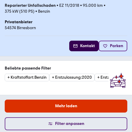
Reparierter Unfallschaden
•
EZ 11/2018
•
95.000 km
•
375 kW (510 PS)
•
Benzin
Privatanbieter
54574 Birresborn
Kontakt
Parken
Beliebte passende Filter
+
Kraftstoffart
:
Benzin
+
Erstzulassung
:
2020
+
Erstzulassung
:
2
Mehr laden
Filter anpassen