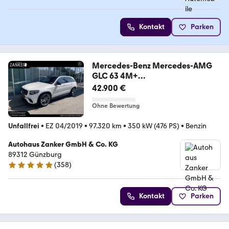
Kontakt
Parken
Mercedes-Benz Mercedes-AMG
GLC 63 4M+
PANO*AHK*NIGHT*DISTRONIC
42.900 €
Ohne Bewertung
Unfallfrei
•
EZ 04/2019
•
97.320 km
•
350 kW (476 PS)
•
Benzin
Autohaus Zanker GmbH & Co. KG
89312 Günzburg
(
358
)
4.8 Sterne
Kontakt
Parken