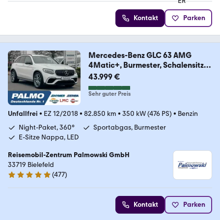
Kontakt
Parken
Mercedes-Benz GLC 63 AMG
4Matic+, Burmester, Schalensitze,
360
43.999 €
Sehr guter Preis
Unfallfrei
•
EZ 12/2018
•
82.850 km
•
350 kW (476 PS)
•
Benzin
Night-Paket, 360°
Sportabgas, Burmester
E-Sitze Nappa, LED
Reisemobil-Zentrum Palmowski GmbH
33719 Bielefeld
(
477
)
4.8 Sterne
Kontakt
Parken