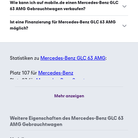
6.8.2026)
Den Mercedes-Benz GLC 63 AMG gibt es in folgenden
Wie kann ich auf mobile.de einen Mercedes-Benz GLC
Bauformen: SUV und Sportwagen/Coupé. (Stand:
63 AMG Gebrauchtwagen verkaufen?
6.8.2026)
Alle Informationen zum Verkauf an mobile.de-
Ist eine Finanzierung für Mercedes-Benz GLC 63 AMG
Ankaufstationen oder per Inserat auf mobile.de gibt es
möglich?
auf unserer
Auto verkaufen
Seite.
Ja, ein Großteil der Angebote auf mobile.de kann
entweder über den Händler oder einen Autokredit
finanziert werden. Die ungefähre Rate kann auf der
Statistiken zu
Mercedes-Benz GLC 63 AMG
:
jeweiligen Angebotsseite berechnet werden.
Platz 107 für
Mercedes-Benz
Platz 23 für
Mercedes-Benz Sportwagen
Platz 62 für
Sportwagen
Platz 7 für
Mercedes-Benz SUV
Mehr anzeigen
Platz 80 für
SUV
Weitere Eigenschaften des
Mercedes-Benz GLC 63
AMG Gebrauchtwagen