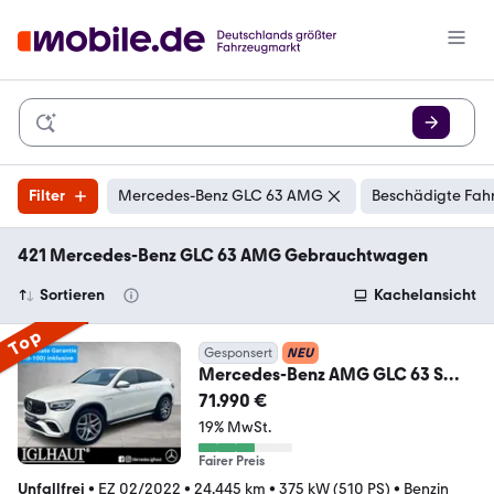
Filter
Mercedes-Benz GLC 63 AMG
Beschädigte Fahr
421 Mercedes-Benz GLC 63 AMG Gebrauchtwagen
Sortieren
Kachelansicht
Top
Gesponsert
NEU
Mercedes-Benz AMG GLC 63 S
4M+ Coupé DISTR AHK PSITZE
71.990 €
19% MwSt.
Fairer Preis
Unfallfrei
•
EZ 02/2022
•
24.445 km
•
375 kW (510 PS)
•
Benzin