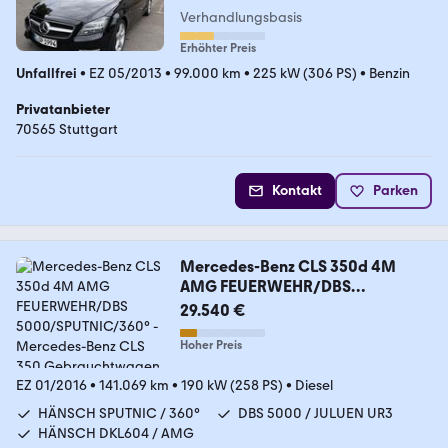
Verhandlungsbasis
Erhöhter Preis
Unfallfrei
•
EZ 05/2013
•
99.000 km
•
225 kW (306 PS)
•
Benzin
Privatanbieter
70565 Stuttgart
Kontakt
Parken
Mercedes-Benz CLS 350d 4M
AMG FEUERWEHR/DBS
5000/SPUTNIC/360°
29.540 €
Hoher Preis
EZ 01/2016
•
141.069 km
•
190 kW (258 PS)
•
Diesel
HÄNSCH SPUTNIC / 360°
DBS 5000 / JULUEN UR3
HÄNSCH DKL604 / AMG