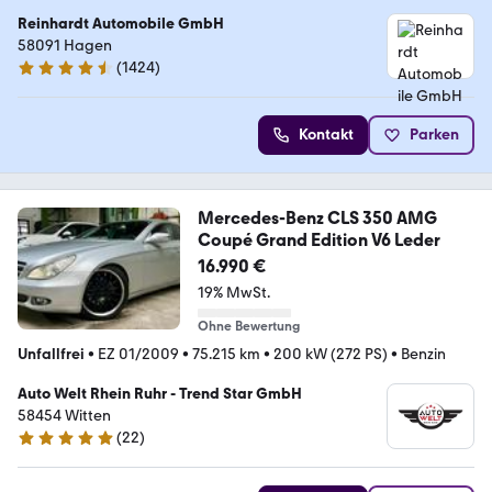
Reinhardt Automobile GmbH
58091 Hagen
(
1424
)
4.7 Sterne
Kontakt
Parken
Mercedes-Benz CLS 350 AMG
Coupé Grand Edition V6 Leder
16.990 €
19% MwSt.
Ohne Bewertung
Unfallfrei
•
EZ 01/2009
•
75.215 km
•
200 kW (272 PS)
•
Benzin
Auto Welt Rhein Ruhr - Trend Star GmbH
58454 Witten
(
22
)
4.9 Sterne