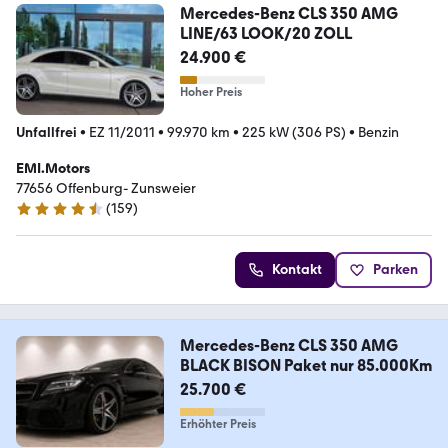
Mercedes-Benz CLS 350 AMG
LINE/63 LOOK/20 ZOLL
24.900 €
Hoher Preis
Unfallfrei
•
EZ 11/2011
•
99.970 km
•
225 kW (306 PS)
•
Benzin
EMI.Motors
77656 Offenburg- Zunsweier
(
159
)
4.6 Sterne
Kontakt
Parken
Mercedes-Benz CLS 350 AMG
BLACK BISON Paket nur 85.000Km
25.700 €
Erhöhter Preis