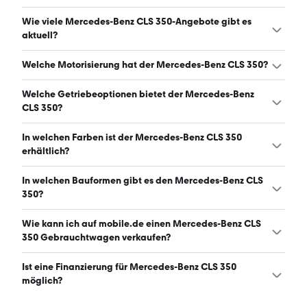
Ein guter Preis für einen Mercedes-Benz CLS 350 liegt
Wie viele Mercedes-Benz CLS 350-Angebote gibt es
zwischen 8.950 € und 19.499 €. (Stand: 8.8.2026)
aktuell?
Es gibt insgesamt 635 Mercedes-Benz CLS 350 bei
Welche Motorisierung hat der Mercedes-Benz CLS 350?
mobile.de, davon 635 Gebraucht- und 0 Neuwagen.
(Stand: 8.8.2026)
Der Mercedes-Benz CLS 350 hat Leistungen zwischen
Welche Getriebeoptionen bietet der Mercedes-Benz
252 und 306 PS. (Stand: 8.8.2026)
CLS 350?
Der Mercedes-Benz CLS 350 ist mit automatischem und
In welchen Farben ist der Mercedes-Benz CLS 350
manuellem Getriebe erhältlich. (Stand: 8.8.2026)
erhältlich?
Den Mercedes-Benz CLS 350 gibt es in folgenden Farben:
In welchen Bauformen gibt es den Mercedes-Benz CLS
schwarz, silber, grau, weiß, blau, rot, beige, gold, grün,
350?
braun und lila. Die häufigste Farbe ist schwarz. (Stand:
8.8.2026)
Den Mercedes-Benz CLS 350 gibt es in folgenden
Wie kann ich auf mobile.de einen Mercedes-Benz CLS
Bauformen: Sportwagen/Coupé, Limousine und Kombi.
350 Gebrauchtwagen verkaufen?
(Stand: 8.8.2026)
Alle Informationen zum Verkauf an mobile.de-
Ist eine Finanzierung für Mercedes-Benz CLS 350
Ankaufstationen oder per Inserat auf mobile.de gibt es
möglich?
auf unserer
Auto verkaufen
Seite.