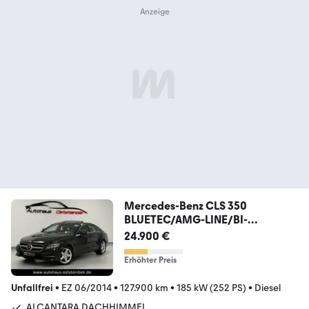
Mercedes-Benz CLS 350
BLUETEC/AMG-LINE/BI-
XEN/MEMORY/360°KAM/
24.900 €
Erhöhter Preis
Unfallfrei
•
EZ 06/2014
•
127.900 km
•
185 kW (252 PS)
•
Diesel
ALCANTARA DACHHIMMEL