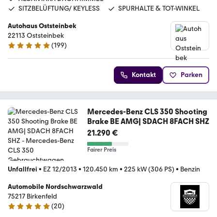
SITZBELÜFTUNG/ KEYLESS
SPURHALTE & TOT-WINKEL
Autohaus Oststeinbek
22113 Oststeinbek
(
199
)
4.9 Sterne
Kontakt
Parken
Mercedes-Benz CLS 350 Shooting
Brake BE AMG| SDACH 8FACH SHZ
21.290 €
Fairer Preis
Unfallfrei
•
EZ 12/2013
•
120.450 km
•
225 kW (306 PS)
•
Benzin
Automobile Nordschwarzwald
75217 Birkenfeld
(
20
)
5 Sterne