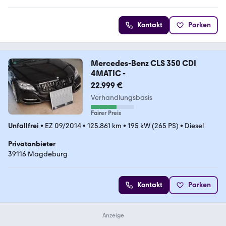
Kontakt
Parken
Mercedes-Benz CLS 350 CDI
4MATIC -
22.999 €
Verhandlungsbasis
Fairer Preis
Unfallfrei
•
EZ 09/2014
•
125.861 km
•
195 kW (265 PS)
•
Diesel
Privatanbieter
39116 Magdeburg
Kontakt
Parken