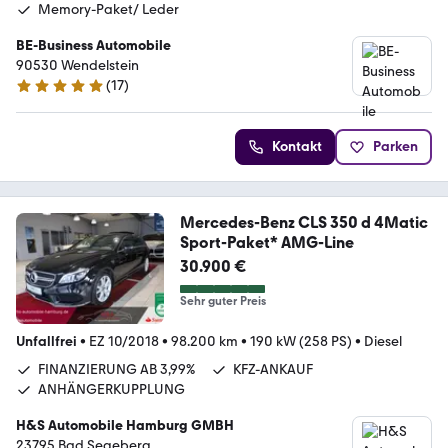
Memory-Paket/ Leder
BE-Business Automobile
90530 Wendelstein
(
17
)
4.9 Sterne
Kontakt
Parken
Mercedes-Benz CLS 350 d 4Matic
Sport-Paket* AMG-Line
30.900 €
Sehr guter Preis
Unfallfrei
•
EZ 10/2018
•
98.200 km
•
190 kW (258 PS)
•
Diesel
FINANZIERUNG AB 3,99%
KFZ-ANKAUF
ANHÄNGERKUPPLUNG
H&S Automobile Hamburg GMBH
23795 Bad Segeberg