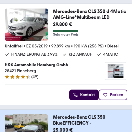
Mercedes-Benz CLS 350 d 4Matic
AMG-Line*Multibeam LED
29.800 €
Sehr guter Preis
Unfallfrei
•
EZ 05/2019
•
99.899 km
•
190 kW (258 PS)
•
Diesel
FINANZIERUNG AB 3,99%
KFZ ANKAUF
4MATIC
H&S Automobile Hamburg Gmbh
25421 Pinneberg
(
49
)
4.6 Sterne
Kontakt
Parken
Mercedes-Benz CLS 350
BlueEFFICIENCY -
25.000 €