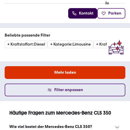
Kontakt
Parken
Beliebte passende Filter
+
Kraftstoffart
:
Diesel
+
Kategorie
:
Limousine
+
Kraftstoffart
:
Ben
Mehr laden
Filter anpassen
Häufige Fragen zum Mercedes-Benz CLS 350
Wie viel kostet der Mercedes-Benz CLS 350?