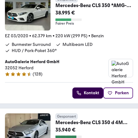
Mercedes-Benz CLS 350 *AMG-
Line*Burmester*HUD*360*
38.995 €
Fairer Preis
EZ 03/2020
•
62.379 km
•
220 kW (299 PS)
•
Benzin
Burmester Surround
Multibeam LED
HUD / Park-Paket 360°
AutoGalerie Herford GmbH
32052 Herford
(
128
)
4.5 Sterne
Kontakt
Parken
Gesponsert
Mercedes-Benz CLS 350 d 4M
AMG Memory Schiebe Multi Distr
35.940 €
360°