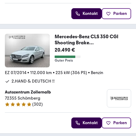
Kontakt
Parken
Mercedes-Benz CLS 350 CGI
Shooting Brake
*2.HAND*DISTR*H&R*ILS
20.490 €
Guter Preis
EZ 07/2014
•
112.000 km
•
225 kW (306 PS)
•
Benzin
2.HAND & DEUTSCH !!
Autozentrum Zollernalb
72355 Schömberg
(
302
)
4.9 Sterne
Kontakt
Parken