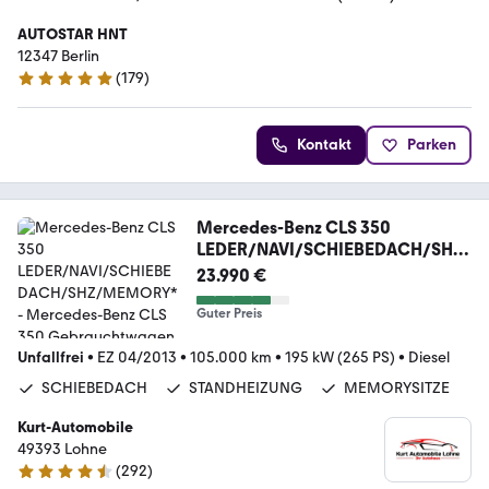
AUTOSTAR HNT
12347 Berlin
(
179
)
4.8 Sterne
Kontakt
Parken
Mercedes-Benz CLS 350
LEDER/NAVI/SCHIEBEDACH/SHZ/
MEMORY*
23.990 €
Guter Preis
Unfallfrei
•
EZ 04/2013
•
105.000 km
•
195 kW (265 PS)
•
Diesel
SCHIEBEDACH
STANDHEIZUNG
MEMORYSITZE
Kurt-Automobile
49393 Lohne
(
292
)
4.6 Sterne