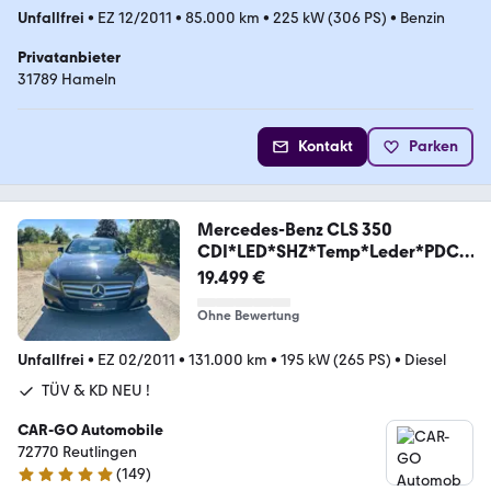
Unfallfrei
•
EZ 12/2011
•
85.000 km
•
225 kW (306 PS)
•
Benzin
Privatanbieter
31789 Hameln
Kontakt
Parken
Mercedes-Benz CLS 350
CDI*LED*SHZ*Temp*Leder*PDC*
Navi*Sport
19.499 €
Ohne Bewertung
Unfallfrei
•
EZ 02/2011
•
131.000 km
•
195 kW (265 PS)
•
Diesel
TÜV & KD NEU !
CAR-GO Automobile
72770 Reutlingen
(
149
)
4.9 Sterne