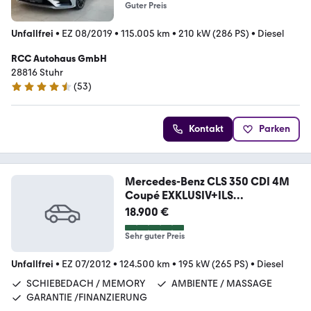
Guter Preis
Unfallfrei
•
EZ 08/2019
•
115.005 km
•
210 kW (286 PS)
•
Diesel
RCC Autohaus GmbH
28816 Stuhr
(
53
)
4.4 Sterne
Kontakt
Parken
Mercedes-Benz CLS 350 CDI 4M
Coupé EXKLUSIV+ILS
LED+SITZKLIMA+
18.900 €
Sehr guter Preis
Unfallfrei
•
EZ 07/2012
•
124.500 km
•
195 kW (265 PS)
•
Diesel
SCHIEBEDACH / MEMORY
AMBIENTE / MASSAGE
GARANTIE /FINANZIERUNG