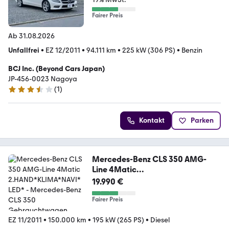
Fairer Preis
Ab 31.08.2026
Unfallfrei
•
EZ 12/2011
•
94.111 km
•
225 kW (306 PS)
•
Benzin
BCJ Inc. (Beyond Cars Japan)
JP-456-0023 Nagoya
(
1
)
3.7 Sterne
Kontakt
Parken
Mercedes-Benz CLS 350 AMG-
Line 4Matic
2.HAND*KLIMA*NAVI*LED*
19.990 €
Fairer Preis
EZ 11/2011
•
150.000 km
•
195 kW (265 PS)
•
Diesel