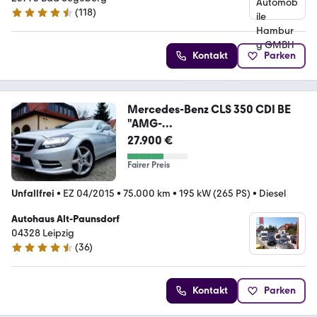
(
118
)
4.6 Sterne
Kontakt
Parken
Mercedes-Benz CLS 350 CDI BE
"AMG-
Line"Spur,Totw.Spurhalte.Mem
27.900 €
Fairer Preis
Unfallfrei
•
EZ 04/2015
•
75.000 km
•
195 kW (265 PS)
•
Diesel
Autohaus Alt-Paunsdorf
04328 Leipzig
(
36
)
4.5 Sterne
Kontakt
Parken