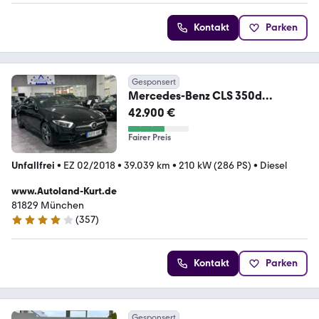
Kontakt
Parken
Gesponsert
Mercedes-Benz CLS 350d
4Matic*Multibeam*Leder*Glasd*
42.900 €
Burmes*AMG
Fairer Preis
Unfallfrei
•
EZ 02/2018
•
39.039 km
•
210 kW (286 PS)
•
Diesel
www.Autoland-Kurt.de
81829 München
(
357
)
3.8 Sterne
Kontakt
Parken
Gesponsert