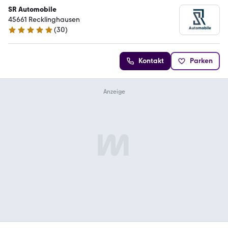
SR Automobile
45661 Recklinghausen
(
30
)
5 Sterne
Kontakt
Parken