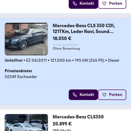
Kontakt
Parken
Mercedes-Benz CLS 350 CDI,
121TKm, Leder Navi, Sound
Generator
18.050 €
Ohne Bewertung
Unfallfrei
•
EZ 04/2011
•
121.000 km
•
195 kW (265 PS)
•
Diesel
Privatanbieter
52249 Eschweiler
Kontakt
Parken
Mercedes-Benz CLS350
20.899 €
19% MwSt.