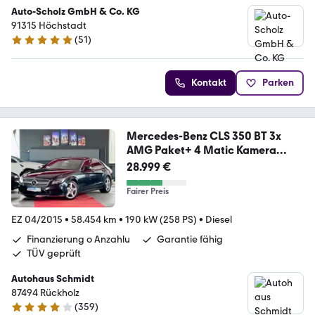
Auto-Scholz GmbH & Co. KG
91315 Höchstadt
(
51
)
4.8 Sterne
Kontakt
Parken
Mercedes-Benz CLS 350 BT 3x
AMG Paket+ 4 Matic Kamera
Memory
28.999 €
Fairer Preis
EZ 04/2015
•
58.454 km
•
190 kW (258 PS)
•
Diesel
Finanzierung o Anzahlu
Garantie fähig
TÜV geprüft
Autohaus Schmidt
87494 Rückholz
(
359
)
4 Sterne