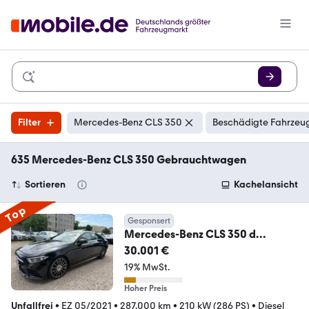
Filter
Mercedes-Benz CLS 350
Beschädigte Fahrzeug
635 Mercedes-Benz CLS 350 Gebrauchtwagen
Sortieren
Kachelansicht
Top
Gesponsert
Mercedes-Benz CLS 350 d
4MATIC AMG
30.001 €
Paket*Burmeister*Multibeam*
19% MwSt.
Hoher Preis
Unfallfrei
•
EZ 05/2021
•
287.000 km
•
210 kW (286 PS)
•
Diesel