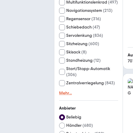
Multifunktionslenkrad
(
497
)
Navigationssystem
(
213
)
Regensensor
(
316
)
Schiebedach
(
47
)
Servolenkung
(
836
)
Sitzheizung
(
600
)
Skisack
(
8
)
Au
Standheizung
(
12
)
70
Start/Stopp-Automatik
(
306
)
Zentralverriegelung
(
843
)
Mehr
...
Anbieter
Beliebig
Händler
(
680
)