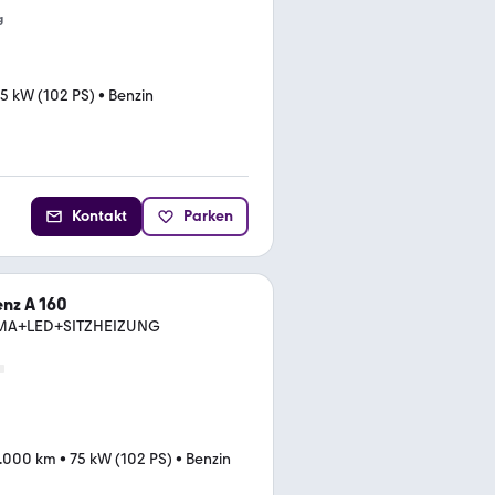
g
5 kW (102 PS)
•
Benzin
Kontakt
Parken
nz A 160
IMA+LED+SITZHEIZUNG
.000 km
•
75 kW (102 PS)
•
Benzin