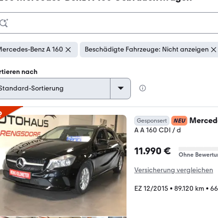
ercedes-Benz A 160
Beschädigte Fahrzeuge: Nicht anzeigen
rtieren nach
p
Mercede
Gesponsert
NEU
A A 160 CDI / d
11.990 €
Ohne Bewertu
Versicherung vergleichen
EZ 12/2015
•
89.120 km
•
66