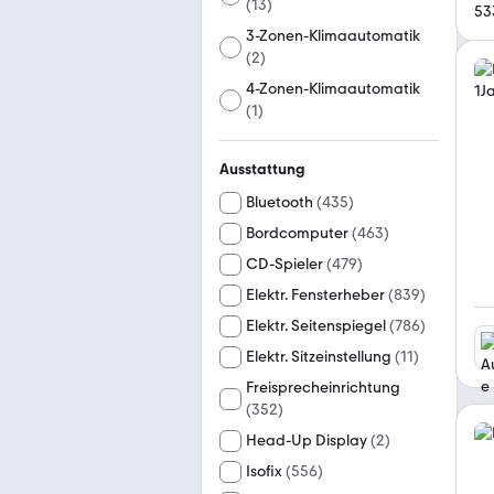
(
13
)
53
3-Zonen-Klimaautomatik
(
2
)
4-Zonen-Klimaautomatik
(
1
)
Ausstattung
Bluetooth
(
435
)
Bordcomputer
(
463
)
CD-Spieler
(
479
)
Elektr. Fensterheber
(
839
)
Elektr. Seitenspiegel
(
786
)
Elektr. Sitzeinstellung
(
11
)
Freisprecheinrichtung
(
352
)
Head-Up Display
(
2
)
Isofix
(
556
)