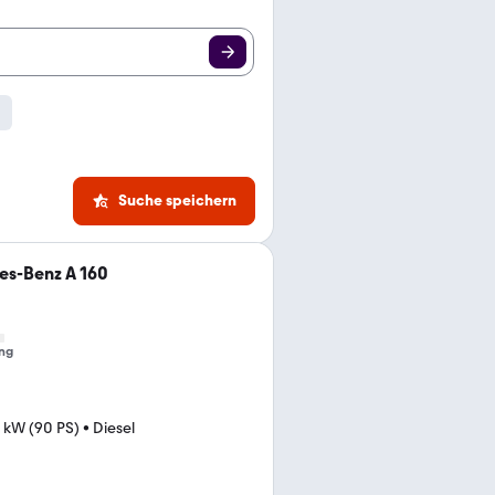
Suche speichern
s-Benz A 160
ng
 kW (90 PS)
•
Diesel