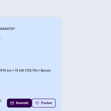
ARANTIE*
.995 km
•
75 kW (102 PS)
•
Benzin
2
)
Kontakt
Parken