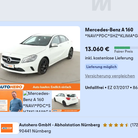
Mercedes-Benz A 160
*NAVI*PDC*SHZ*KLIMA*G
13.060 €
Fairer Preis
inkl. kostenlose Lieferung
Lieferung möglich
Versicherung vergleichen
Unfallfrei
•
EZ 07/2017
•
86
Autohero GmbH - Abholstation Nürnberg
(
17
4.5 Sterne
90441 Nürnberg