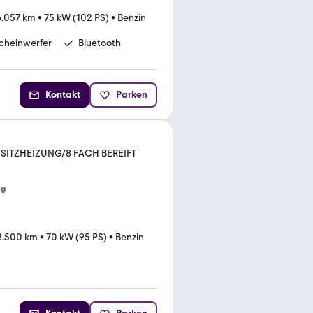
6.057 km
•
75 kW (102 PS)
•
Benzin
cheinwerfer
Bluetooth
Kontakt
Parken
SITZHEIZUNG/8 FACH BEREIFT
ng
8.500 km
•
70 kW (95 PS)
•
Benzin