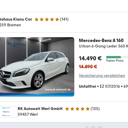
tohaus Kianu Car
(
141
)
4.9 Sterne
259 Bremen
Mercedes-Benz A 160
Urban 6-Gang Leder 360 
14.490 €
Fairer Preis
14.890 €
Versicherung vergleichen
Unfallfrei
•
EZ 07/2016
•
69
RK Autowelt Werl GmbH
(
135
)
5 Sterne
59457 Werl