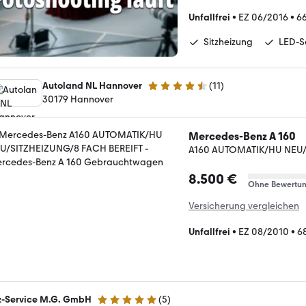
Unfallfrei
•
EZ 06/2016
•
6
Sitzheizung
LED-S
Autoland NL Hannover
(
11
)
4.7 Sterne
30179 Hannover
Mercedes-Benz A 160
A160 AUTOMATIK/HU NEU/
8.500 €
Ohne Bewertu
Versicherung vergleichen
Unfallfrei
•
EZ 08/2010
•
6
z-Service M.G. GmbH
(
5
)
4.8 Sterne