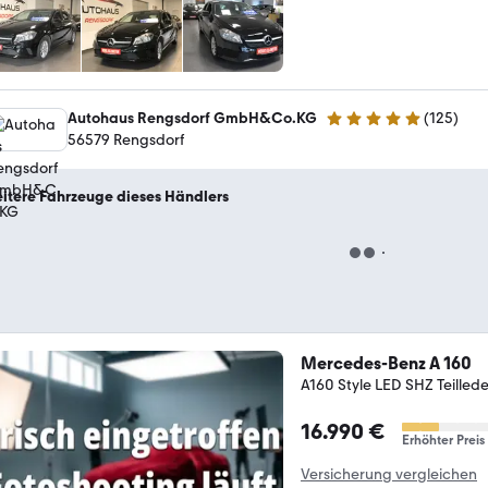
Autohaus Rengsdorf GmbH&Co.KG
(
125
)
4.9 Sterne
56579 Rengsdorf
itere Fahrzeuge dieses Händlers
Mercedes-Benz A 160
A160 Style LED SHZ Teille
16.990 €
Erhöhter Preis
Versicherung vergleichen