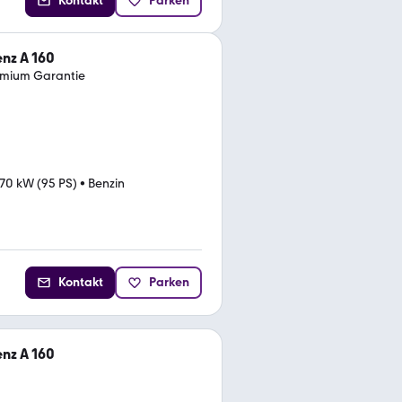
Kontakt
Parken
nz A 160
emium Garantie
70 kW (95 PS)
•
Benzin
Kontakt
Parken
nz A 160