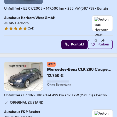
Unfallfrei
•
EZ 07/2008
•
147.500 km
•
285 kW (387 PS)
•
Benzin
Autohaus Herborn West GmbH
35745 Herborn
(
54
)
4.8 Sterne
Kontakt
Parken
NEU
Mercedes-Benz CLK 280 Coupe
1.Hand Voll Scheckheft Leder
12.750 €
Ohne Bewertung
Unfallfrei
•
EZ 10/2008
•
134.499 km
•
170 kW (231 PS)
•
Benzin
ORIGINAL ZUSTAND
Autohaus F&P Becker