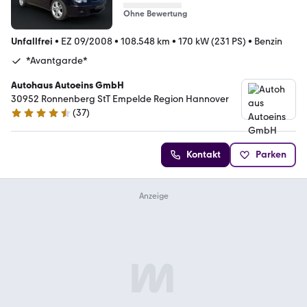
Ohne Bewertung
Unfallfrei
•
EZ 09/2008
•
108.548 km
•
170 kW (231 PS)
•
Benzin
*Avantgarde*
Autohaus Autoeins GmbH
30952 Ronnenberg StT Empelde Region Hannover
(
37
)
4.7 Sterne
Kontakt
Parken