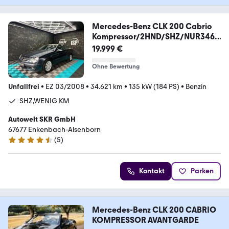
Mercedes-Benz CLK 200 Cabrio
Kompressor/2HND/SHZ/NUR3462
4KM
19.999 €
Ohne Bewertung
Unfallfrei
•
EZ 03/2008
•
34.621 km
•
135 kW (184 PS)
•
Benzin
SHZ,WENIG KM
Autowelt SKR GmbH
67677 Enkenbach-Alsenborn
(
5
)
4.7 Sterne
Kontakt
Parken
Mercedes-Benz CLK 200 CABRIO
KOMPRESSOR AVANTGARDE