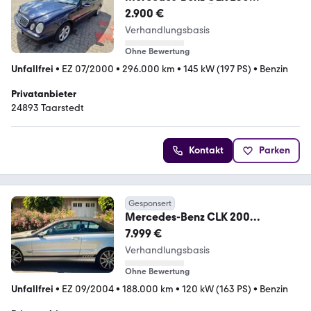
KOMPRESSOR TÜV
2.900 €
*STEUERKETTE NEU
Verhandlungsbasis
Ohne Bewertung
Unfallfrei
•
EZ 07/2000
•
296.000 km
•
145 kW (197 PS)
•
Benzin
Privatanbieter
24893 Taarstedt
Kontakt
Parken
Gesponsert
Mercedes-Benz CLK 200
KOMPRESSOR ELEGANCE
7.999 €
Elegance
Verhandlungsbasis
Ohne Bewertung
Unfallfrei
•
EZ 09/2004
•
188.000 km
•
120 kW (163 PS)
•
Benzin