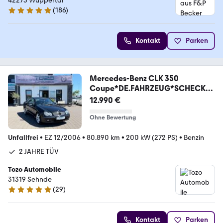
42275 Wuppertal
(
186
)
4.9 Sterne
Kontakt
Parken
Mercedes-Benz CLK 350
Coupe*DE.FAHRZEUG*SCHECKH
EFT*2.HAND*TOP*
12.990 €
Ohne Bewertung
Unfallfrei
•
EZ 12/2006
•
80.890 km
•
200 kW (272 PS)
•
Benzin
2 JAHRE TÜV
Tozo Automobile
31319 Sehnde
(
29
)
4.8 Sterne
Kontakt
Parken