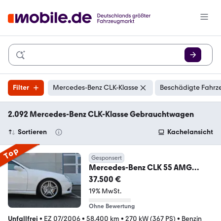
Filter
Mercedes-Benz CLK-Klasse
Beschädigte Fahrz
2.092 Mercedes-Benz CLK-Klasse Gebrauchtwagen
Sortieren
Kachelansicht
Top
Gesponsert
Mercedes-Benz CLK 55 AMG
Cabrio / super Zustand / wenig
37.500 €
KM
19% MwSt.
Ohne Bewertung
Unfallfrei
•
EZ 07/2006
•
58.400 km
•
270 kW (367 PS)
•
Benzin