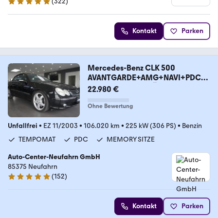
(
322
)
4.9 Sterne
Kontakt
Parken
Mercedes-Benz CLK 500
AVANTGARDE+AMG+NAVI+PDC+
MMSITZ+SITZ BELÜ
22.980 €
Ohne Bewertung
Unfallfrei
•
EZ 11/2003
•
106.020 km
•
225 kW (306 PS)
•
Benzin
TEMPOMAT
PDC
MEMORY SITZE
Auto-Center-Neufahrn GmbH
85375 Neufahrn
(
152
)
4.8 Sterne
Kontakt
Parken