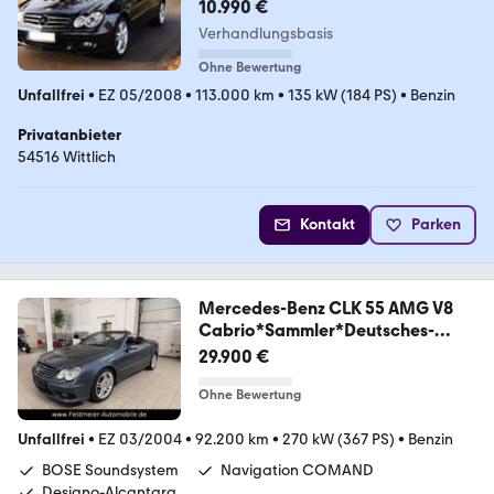
10.990 €
Verhandlungsbasis
Ohne Bewertung
Unfallfrei
•
EZ 05/2008
•
113.000 km
•
135 kW (184 PS)
•
Benzin
Privatanbieter
54516 Wittlich
Kontakt
Parken
Mercedes-Benz CLK 55 AMG V8
Cabrio*Sammler*Deutsches-
Modell*
29.900 €
Ohne Bewertung
Unfallfrei
•
EZ 03/2004
•
92.200 km
•
270 kW (367 PS)
•
Benzin
BOSE Soundsystem
Navigation COMAND
Designo-Alcantara