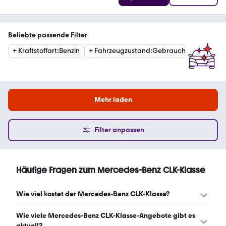
Beliebte passende Filter
+
Kraftstoffart
:
Benzin
+
Fahrzeugzustand
:
Gebraucht
+
Getrie
Mehr laden
Filter anpassen
Häufige Fragen zum Mercedes-Benz CLK-Klasse
Wie viel kostet der Mercedes-Benz CLK-Klasse?
Ein guter Preis für einen Mercedes-Benz CLK-Klasse liegt
Wie viele Mercedes-Benz CLK-Klasse-Angebote gibt es
zwischen 3.737 € und 9.163 €. (Stand: 9.8.2026)
aktuell?