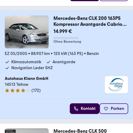
Mercedes-Benz CLK 200 163PS
Kompressor Avantgarde Cabrio
PDC
14.999 €
Ohne Bewertung
EZ 05/2005
•
88.907 km
•
120 kW (163 PS)
•
Benzin
Klimaautomatik
Avantgarde
Navigation Leder SHZ
Autohaus Klann GmbH
14513 Teltow
(
172
)
4 Sterne
Kontakt
Parken
Mercedes-Benz CLK 500