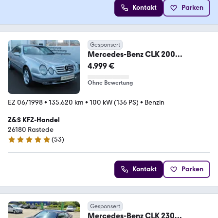
Kontakt
Parken
Gesponsert
Mercedes-Benz CLK 200
ELEGANCE
4.999 €
Ohne Bewertung
EZ 06/1998
•
135.620 km
•
100 kW (136 PS)
•
Benzin
Z&S KFZ-Handel
26180 Rastede
(
53
)
5 Sterne
Kontakt
Parken
Gesponsert
Mercedes-Benz CLK 230