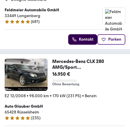
Feldmeier Automobile GmbH
33449 Langenberg
(
681
)
4.9 Sterne
Kontakt
Parken
Mercedes-Benz CLK 280
AMG/Sport
Edition/Xenon/Navigation/Leder
16.950 €
Ohne Bewertung
EZ 12/2008
•
98.000 km
•
170 kW (231 PS)
•
Benzin
Auto Glauber GmbH
65428 Rüsselsheim
(
235
)
4.9 Sterne