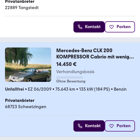
Privatanbieter
22889 Tangstedt
Kontakt
Parken
Mercedes-Benz CLK 200
KOMPRESSOR Cabrio mit wenig
KM!!
14.450 €
Verhandlungsbasis
Ohne Bewertung
Unfallfrei
•
EZ 06/2009
•
75.643 km
•
135 kW (184 PS)
•
Benzin
Privatanbieter
68723 Schwetzingen
Kontakt
Parken