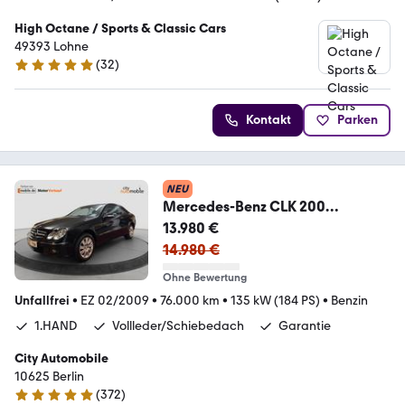
High Octane / Sports & Classic Cars
49393 Lohne
(
32
)
4.9 Sterne
Kontakt
Parken
NEU
Mercedes-Benz CLK 200
Coupe/1.HAND/V-Leder/S-
13.980 €
Dach/Navi/SHZ/PDC
14.980 €
Ohne Bewertung
Unfallfrei
•
EZ 02/2009
•
76.000 km
•
135 kW (184 PS)
•
Benzin
1.HAND
Vollleder/Schiebedach
Garantie
City Automobile
10625 Berlin
(
372
)
4.9 Sterne