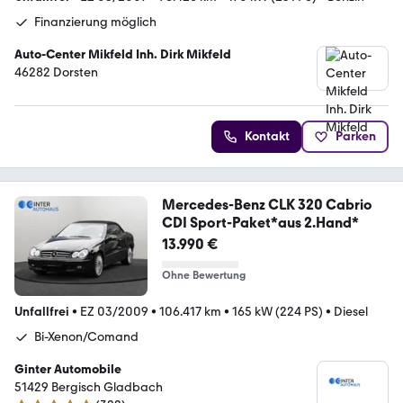
Finanzierung möglich
Auto-Center Mikfeld Inh. Dirk Mikfeld
46282 Dorsten
Kontakt
Parken
Mercedes-Benz CLK 320 Cabrio
CDI Sport-Paket*aus 2.Hand*
13.990 €
Ohne Bewertung
Unfallfrei
•
EZ 03/2009
•
106.417 km
•
165 kW (224 PS)
•
Diesel
Bi-Xenon/Comand
Ginter Automobile
51429 ­­­Bergisch Gladbach