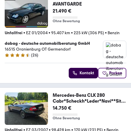
AVANTGARDE
21.490 €
Ohne Bewertung
Unfallfrei
•
EZ 01/2004
•
95.407 km
•
225 kW (306 PS)
•
Benzin
dabag - deutsche automobilberatung GmbH
16515 Oranienburg OT Germendorf
(
26
)
4.5 Sterne
Kontakt
Parken
Mercedes-Benz CLK 280
Cabr*Scheckh*Leder*Navi**Sitzh
*R+L Sens
14.750 €
Ohne Bewertung
Unfallfrei
•
EZ 03/2007
•
98.428 km
•
170 kW (231 PS)
•
Benzin