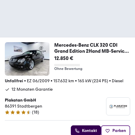
Mercedes-Benz CLK 320 CDI
Grand Edition 2Hand MB-Service
AMG
12.850 €
Ohne Bewertung
Unfallfrei
•
EZ 06/2009
•
157.632 km
•
165 kW (224 PS)
•
Diesel
12 Monaten Garantie
Plakatan GmbH
86391 Stadtbergen
(
18
)
4.6 Sterne
Kontakt
Parken