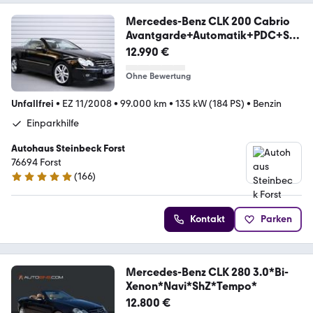
Mercedes-Benz CLK 200 Cabrio
Avantgarde+Automatik+PDC+SH
Z+Navi
12.990 €
Ohne Bewertung
Unfallfrei
•
EZ 11/2008
•
99.000 km
•
135 kW (184 PS)
•
Benzin
Einparkhilfe
Autohaus Steinbeck Forst
76694 Forst
(
166
)
4.8 Sterne
Kontakt
Parken
Mercedes-Benz CLK 280 3.0*Bi-
Xenon*Navi*ShZ*Tempo*
12.800 €