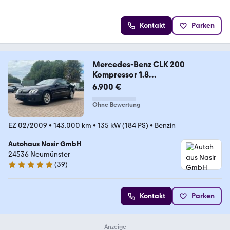
Kontakt
Parken
Mercedes-Benz CLK 200
Kompressor 1.8
Elegance/AC/TEMPO/SITZH
6.900 €
Ohne Bewertung
EZ 02/2009
•
143.000 km
•
135 kW (184 PS)
•
Benzin
Autohaus Nasir GmbH
24536 Neumünster
(
39
)
4.8 Sterne
Kontakt
Parken