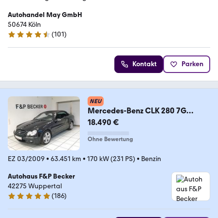
Autohandel May GmbH
50674 Köln
(
101
)
4.7 Sterne
Kontakt
Parken
NEU
Mercedes-Benz CLK 280 7G
Cabrio 1.Hand Leder Navi BIXenon
18.490 €
Ohne Bewertung
EZ 03/2009
•
63.451 km
•
170 kW (231 PS)
•
Benzin
Autohaus F&P Becker
42275 Wuppertal
(
186
)
4.9 Sterne