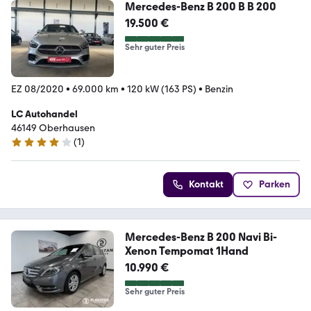
Mercedes-Benz B 200 B B 200
19.500 €
Sehr guter Preis
EZ 08/2020
•
69.000 km
•
120 kW (163 PS)
•
Benzin
LC Autohandel
46149 Oberhausen
(
1
)
4 Sterne
Kontakt
Parken
Mercedes-Benz B 200 Navi Bi-
Xenon Tempomat 1Hand
10.990 €
Sehr guter Preis