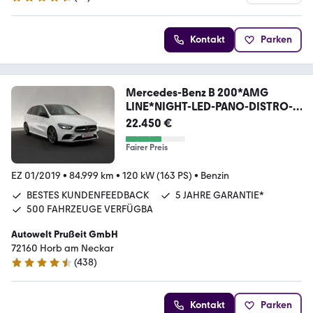
4.7 Sterne
Kontakt
Parken
Mercedes-Benz B 200*AMG
LINE*NIGHT-LED-PANO-DISTRO-
AMBIE-R.KAM
22.450 €
Fairer Preis
EZ 01/2019
•
84.999 km
•
120 kW (163 PS)
•
Benzin
BESTES KUNDENFEEDBACK
5 JAHRE GARANTIE*
500 FAHRZEUGE VERFÜGBA
Autowelt Prußeit GmbH
72160 Horb am Neckar
(
438
)
4.4 Sterne
Kontakt
Parken