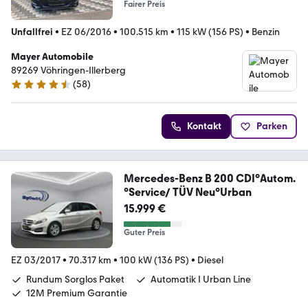
Fairer Preis
Unfallfrei
•
EZ 06/2016
•
100.515 km
•
115 kW (156 PS)
•
Benzin
Mayer Automobile
89269 Vöhringen-Illerberg
(
58
)
4.7 Sterne
Kontakt
Parken
Mercedes-Benz B 200 CDI°Autom.
°Service/ TÜV Neu°Urban
15.999 €
Guter Preis
EZ 03/2017
•
70.317 km
•
100 kW (136 PS)
•
Diesel
Rundum Sorglos Paket
Automatik I Urban Line
12M Premium Garantie