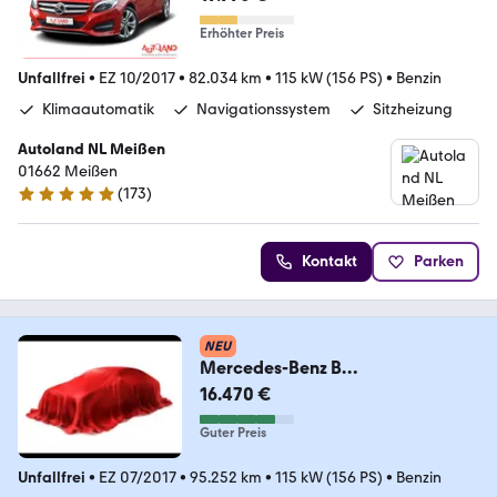
Erhöhter Preis
Unfallfrei
•
EZ 10/2017
•
82.034 km
•
115 kW (156 PS)
•
Benzin
Klimaautomatik
Navigationssystem
Sitzheizung
Autoland NL Meißen
01662 Meißen
(
173
)
4.8 Sterne
Kontakt
Parken
NEU
Mercedes-Benz B
200*Klima*AHK*NAVI*LED*Temp
16.470 €
omat*Automatik*PDC*
Guter Preis
Unfallfrei
•
EZ 07/2017
•
95.252 km
•
115 kW (156 PS)
•
Benzin