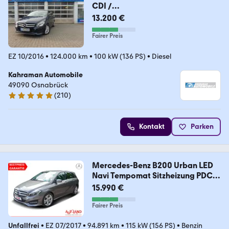
CDI /
d**AUTOMATIK*EURO6*1HAND*
13.200 €
Fairer Preis
EZ 10/2016
•
124.000 km
•
100 kW (136 PS)
•
Diesel
Kahraman Automobile
49090 Osnabrück
(
210
)
4.8 Sterne
Kontakt
Parken
Mercedes-Benz B200 Urban LED
Navi Tempomat Sitzheizung PDC
USB
15.990 €
Fairer Preis
Unfallfrei
•
EZ 07/2017
•
94.891 km
•
115 kW (156 PS)
•
Benzin