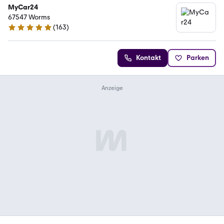
MyCar24
67547 Worms
(
163
)
5 Sterne
Kontakt
Parken