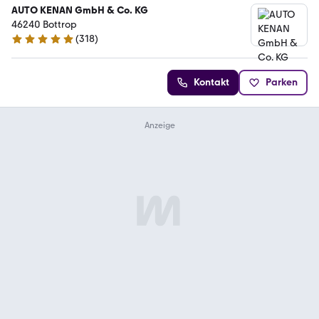
AUTO KENAN GmbH & Co. KG
46240 ­­­­­­Bottrop
(
318
)
4.8 Sterne
Kontakt
Parken