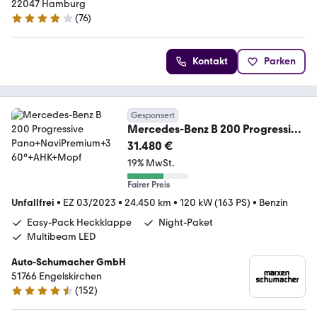
22047 Hamburg
(
76
)
4.2 Sterne
Kontakt
Parken
Gesponsert
Mercedes-Benz B 200 Progressive
Pano+NaviPremium+360°
31.480 €
+AHK+Mopf
19% MwSt.
Fairer Preis
Unfallfrei
•
EZ 03/2023
•
24.450 km
•
120 kW (163 PS)
•
Benzin
Easy-Pack Heckklappe
Night-Paket
Multibeam LED
Auto-Schumacher GmbH
51766 Engelskirchen
(
152
)
4.6 Sterne