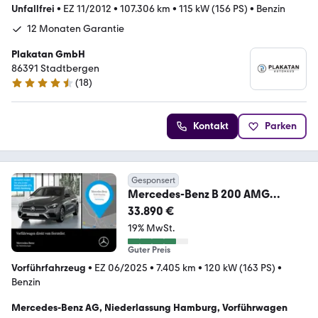
Unfallfrei
•
EZ 11/2012
•
107.306 km
•
115 kW (156 PS)
•
Benzin
12 Monaten Garantie
Plakatan GmbH
86391 Stadtbergen
(
18
)
4.6 Sterne
Kontakt
Parken
Gesponsert
Mercedes-Benz B 200 AMG
Advanced+/Night/Pano/360°/AH
33.890 €
K
19% MwSt.
Guter Preis
Vorführfahrzeug
•
EZ 06/2025
•
7.405 km
•
120 kW (163 PS)
•
Benzin
Mercedes-Benz AG, Niederlassung Hamburg, Vorführwagen