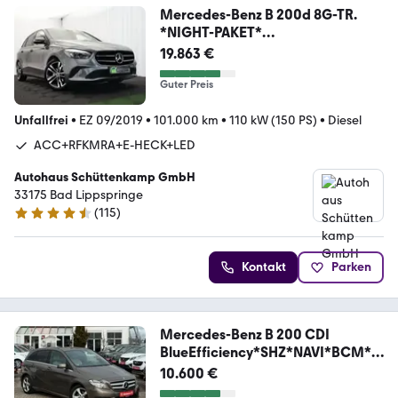
Mercedes-Benz B 200d 8G-TR.
*NIGHT-PAKET*
LED+KMRA+AHK+E-HECK
19.863 €
Guter Preis
Unfallfrei
•
EZ 09/2019
•
101.000 km
•
110 kW (150 PS)
•
Diesel
ACC+RFKMRA+E-HECK+LED
Autohaus Schüttenkamp GmbH
33175 Bad Lippspringe
(
115
)
4.7 Sterne
Kontakt
Parken
Mercedes-Benz B 200 CDI
BlueEfficiency*SHZ*NAVI*BCM*
MFL*
10.600 €