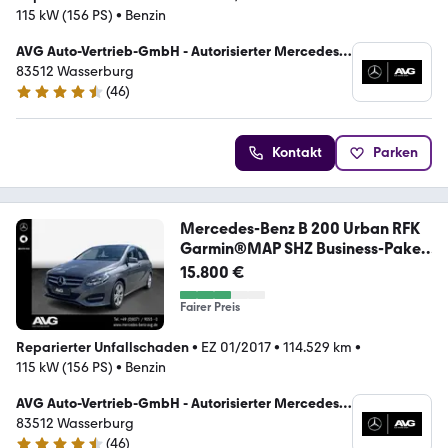
115 kW (156 PS)
•
Benzin
AVG Auto-Vertrieb-GmbH - Autorisierter Mercedes-
Benz Verkauf und Service
83512 Wasserburg
(
46
)
4.7 Sterne
Kontakt
Parken
Mercedes-Benz B 200 Urban RFK
Garmin®MAP SHZ Business-Paket
CD
15.800 €
Fairer Preis
Reparierter Unfallschaden
•
EZ 01/2017
•
114.529 km
•
115 kW (156 PS)
•
Benzin
AVG Auto-Vertrieb-GmbH - Autorisierter Mercedes-
Benz Verkauf und Service
83512 Wasserburg
(
46
)