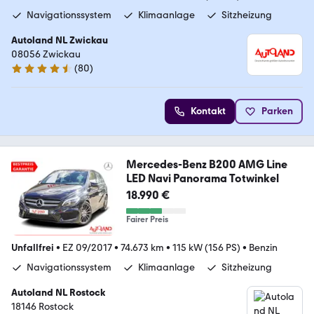
Navigationssystem
Klimaanlage
Sitzheizung
Autoland NL Zwickau
08056 Zwickau
(
80
)
4.6 Sterne
Kontakt
Parken
Mercedes-Benz B200 AMG Line
LED Navi Panorama Totwinkel
18.990 €
Fairer Preis
Unfallfrei
•
EZ 09/2017
•
74.673 km
•
115 kW (156 PS)
•
Benzin
Navigationssystem
Klimaanlage
Sitzheizung
Autoland NL Rostock
18146 Rostock