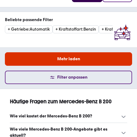
Beliebte passende Filter
+
Getriebe
:
Automatik
+
Kraftstoffart
:
Benzin
+
Kraftstoffart
:
Die
Mehr laden
Filter anpassen
Häufige Fragen zum Mercedes-Benz B 200
Wie viel kostet der Mercedes-Benz B 200?
Ein guter Preis für einen Mercedes-Benz B 200 liegt
Wie viele Mercedes-Benz B 200-Angebote gibt es
zwischen 6.780 € und 27.948 €. (Stand: 8.8.2026)
aktuell?