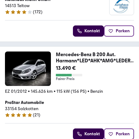
14513 Teltow
(
172
)
4 Sterne
Kontakt
Parken
Mercedes-Benz B 200 Aut.
Harmann*LED*AHK*AMG*LEDER*
ACC*PANO
13.490 €
Fairer Preis
EZ 01/2012
•
145.626 km
•
115 kW (156 PS)
•
Benzin
ProStar Automobile
33154 Salzkotten
(
21
)
4.9 Sterne
Kontakt
Parken