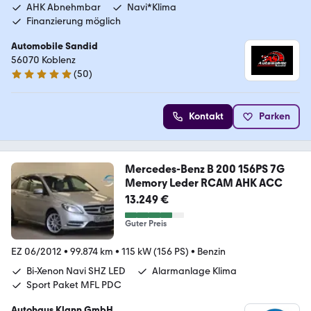
AHK Abnehmbar
Navi*Klima
Finanzierung möglich
Automobile Sandid
56070 Koblenz
(
50
)
4.9 Sterne
Kontakt
Parken
Mercedes-Benz B 200 156PS 7G
Memory Leder RCAM AHK ACC
13.249 €
Guter Preis
EZ 06/2012
•
99.874 km
•
115 kW (156 PS)
•
Benzin
Bi-Xenon Navi SHZ LED
Alarmanlage Klima
Sport Paket MFL PDC
Autohaus Klann GmbH