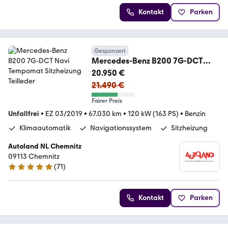
Kontakt
Parken
Gesponsert
Mercedes-Benz B200 7G-DCT
Navi Tempomat Sitzheizung
20.950 €
Teilleder
21.490 €
Fairer Preis
Unfallfrei
•
EZ 03/2019
•
67.030 km
•
120 kW (163 PS)
•
Benzin
Klimaautomatik
Navigationssystem
Sitzheizung
Autoland NL Chemnitz
09113 Chemnitz
(
71
)
4.8 Sterne
Kontakt
Parken