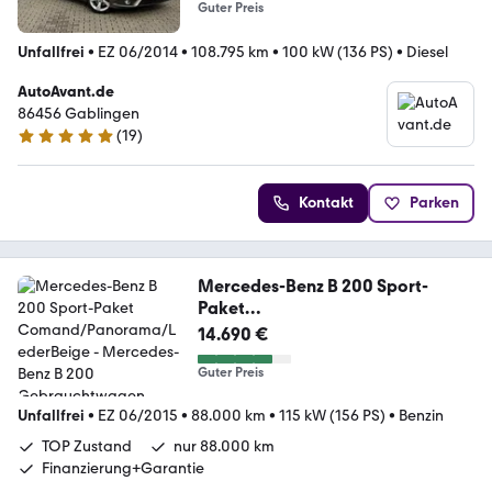
Guter Preis
Unfallfrei
•
EZ 06/2014
•
108.795 km
•
100 kW (136 PS)
•
Diesel
AutoAvant.de
86456 Gablingen
(
19
)
4.9 Sterne
Kontakt
Parken
Mercedes-Benz B 200 Sport-
Paket
Comand/Panorama/LederBeige
14.690 €
Guter Preis
Unfallfrei
•
EZ 06/2015
•
88.000 km
•
115 kW (156 PS)
•
Benzin
TOP Zustand
nur 88.000 km
Finanzierung+Garantie