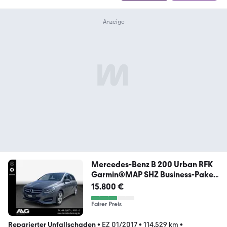
Mercedes-Benz B 200 Urban RFK
Garmin®MAP SHZ Business-Paket
CD
15.800 €
Fairer Preis
Reparierter Unfallschaden
•
EZ 01/2017
•
114.529 km
•