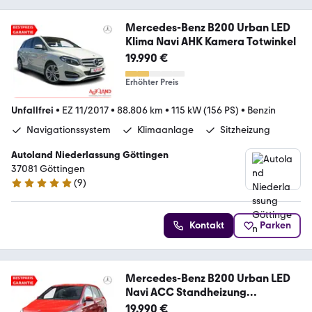
Mercedes-Benz B200 Urban LED
Klima Navi AHK Kamera Totwinkel
19.990 €
Erhöhter Preis
Unfallfrei
•
EZ 11/2017
•
88.806 km
•
115 kW (156 PS)
•
Benzin
Navigationssystem
Klimaanlage
Sitzheizung
Autoland Niederlassung Göttingen
37081 Göttingen
(
9
)
5 Sterne
Kontakt
Parken
Mercedes-Benz B200 Urban LED
Navi ACC Standheizung
Sitzheizung
19.990 €