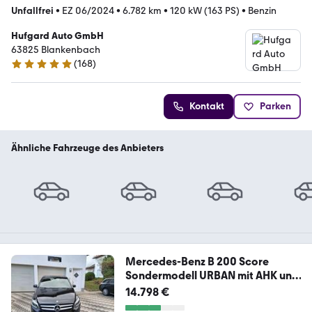
Unfallfrei
•
EZ 06/2024
•
6.782 km
•
120 kW (163 PS)
•
Benzin
Hufgard Auto GmbH
63825 Blankenbach
(
168
)
5 Sterne
Kontakt
Parken
Ähnliche Fahrzeuge des Anbieters
Mercedes-Benz B 200 Score
Sondermodell URBAN mit AHK und
LED
14.798 €