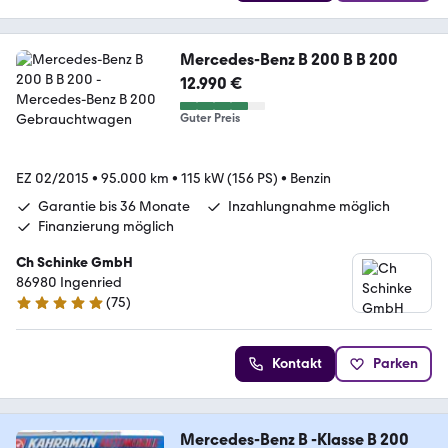
Mercedes-Benz B 200 B B 200
12.990 €
Guter Preis
EZ 02/2015
•
95.000 km
•
115 kW (156 PS)
•
Benzin
Garantie bis 36 Monate
Inzahlungnahme möglich
Finanzierung möglich
Ch Schinke GmbH
86980 Ingenried
(
75
)
4.9 Sterne
Kontakt
Parken
Mercedes-Benz B -Klasse B 200