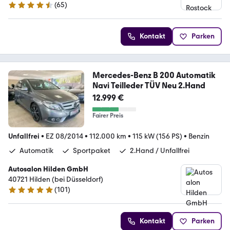
(
65
)
4.6 Sterne
Kontakt
Parken
Mercedes-Benz B 200 Automatik
Navi Teilleder TÜV Neu 2.Hand
12.999 €
Fairer Preis
Unfallfrei
•
EZ 08/2014
•
112.000 km
•
115 kW (156 PS)
•
Benzin
Automatik
Sportpaket
2.Hand / Unfallfrei
Autosalon Hilden GmbH
40721 Hilden (bei Düsseldorf)
(
101
)
4.9 Sterne
Kontakt
Parken