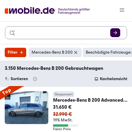
Filter
Mercedes-Benz B 200
Beschädigte Fahrzeuge:
3.150 Mercedes-Benz B 200 Gebrauchtwagen
Sortieren
Kachelansicht
Top
Gesponsert
Mercedes-Benz B 200 Advanced
Fahrassistent Standheizung
31.650 €
Memory
32.990 €
19% MwSt.
Fairer Preis