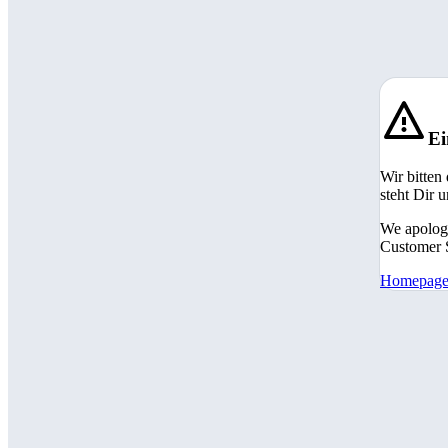
Ei
Wir bitten
steht Dir 
We apologi
Customer S
Homepag