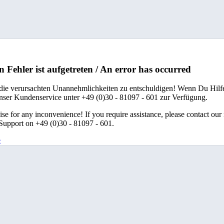
n Fehler ist aufgetreten / An error has occurred
 die verursachten Unannehmlichkeiten zu entschuldigen! Wenn Du Hilfe
unser Kundenservice unter +49 (0)30 - 81097 - 601 zur Verfügung.
se for any inconvenience! If you require assistance, please contact our
upport on +49 (0)30 - 81097 - 601.
e