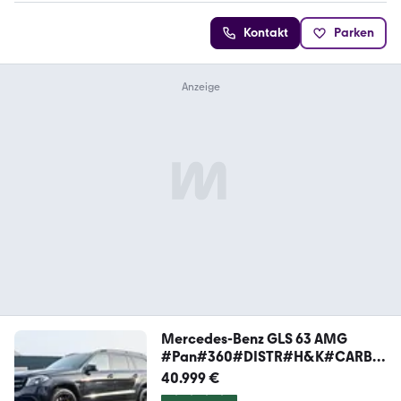
Kontakt
Parken
Mercedes-Benz GLS 63 AMG
#Pan#360#DISTR#H&K#CARBO
N#Distr#4SHZ
40.999 €