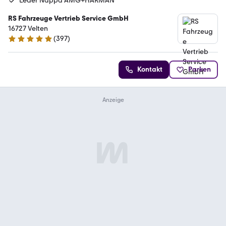
Leder Nappa AMG+HARMAN
RS Fahrzeuge Vertrieb Service GmbH
16727 Velten
(
397
)
5 Sterne
Kontakt
Parken