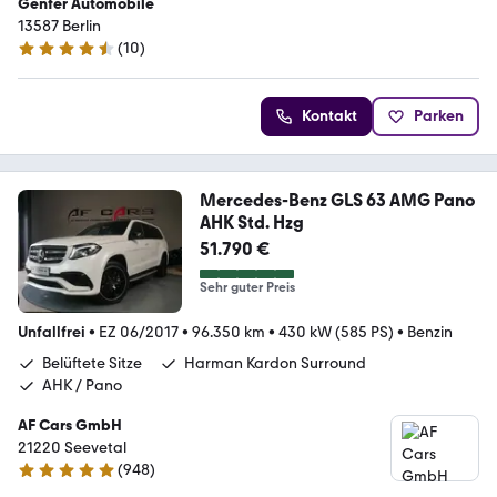
Genfer Automobile
13587 Berlin
(
10
)
4.4 Sterne
Kontakt
Parken
Mercedes-Benz GLS 63 AMG Pano
AHK Std. Hzg
51.790 €
Sehr guter Preis
Unfallfrei
•
EZ 06/2017
•
96.350 km
•
430 kW (585 PS)
•
Benzin
Belüftete Sitze
Harman Kardon Surround
AHK / Pano
AF Cars GmbH
21220 Seevetal
(
948
)
4.9 Sterne