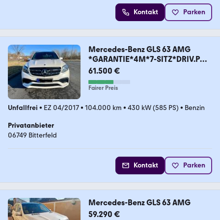
Kontakt
Parken
Mercedes-Benz GLS 63 AMG
*GARANTIE*4M*7-SITZ*DRIV.P
*PANO*SOUN
61.500 €
Fairer Preis
Unfallfrei
•
EZ 04/2017
•
104.000 km
•
430 kW (585 PS)
•
Benzin
Privatanbieter
06749 Bitterfeld
Kontakt
Parken
Mercedes-Benz GLS 63 AMG
59.290 €