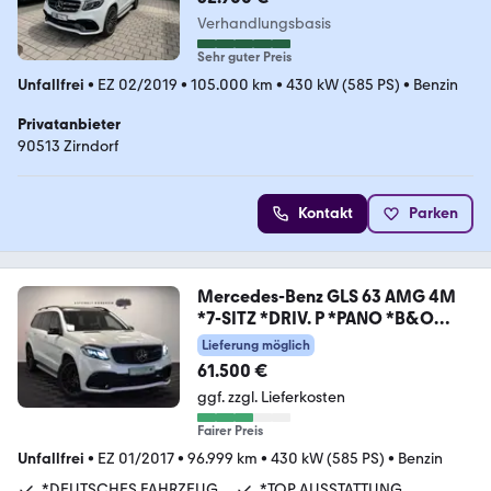
Verhandlungsbasis
Sehr guter Preis
Unfallfrei
•
EZ 02/2019
•
105.000 km
•
430 kW (585 PS)
•
Benzin
Privatanbieter
90513 Zirndorf
Kontakt
Parken
Mercedes-Benz GLS 63 AMG 4M
*7-SITZ *DRIV. P *PANO *B&O
*AHK
Lieferung möglich
61.500 €
ggf. zzgl. Lieferkosten
Fairer Preis
Unfallfrei
•
EZ 01/2017
•
96.999 km
•
430 kW (585 PS)
•
Benzin
*DEUTSCHES FAHRZEUG
*TOP AUSSTATTUNG