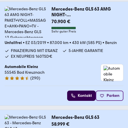
Mercedes-Benz GLS 63 AMG
NIGHT-
PAKET+VOLL+MASSAGE+AHK+PA
70.900 €
NO+TV
Sehr guter Preis
Unfallfrei
•
EZ 03/2019
•
87.000 km
•
430 kW (585 PS)
•
Benzin
FINAZIERUNG MIT 0%ANZ
5-JAHRE GARANTIE
EX NEUPREIS 160TSD€
Automobile Kleinz
55545 Bad Kreuznach
(
290
)
4.7 Sterne
Kontakt
Parken
Mercedes-Benz GLS 63
58.999 €