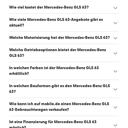
Wie viel kostet der Mercedes-Benz GLS 63?
Ein guter Preis für einen Mercedes-Benz GLS 63 liegt
Wie viele Mercedes-Benz GLS 63-Angebote gibt es
zwischen 79.950 € und 157.700 €. (Stand: 7.8.2026)
aktuell?
Es gibt insgesamt 157 Mercedes-Benz GLS 63 bei
Welche Motorisierung hat der Mercedes-Benz GLS 63?
mobile.de, davon 149 Gebraucht- und 8 Neuwagen.
(Stand: 7.8.2026)
Der Mercedes-Benz GLS 63 hat Leistungen zwischen 585
Welche Getriebeoptionen bietet der Mercedes-Benz
und 616 PS. (Stand: 7.8.2026)
GLS 63?
Der Mercedes-Benz GLS 63 ist mit automatischem
In welchen Farben ist der Mercedes-Benz GLS 63
Getriebe erhältlich. (Stand: 7.8.2026)
erhältlich?
Den Mercedes-Benz GLS 63 gibt es in folgenden Farben:
In welchen Bauformen gibt es den Mercedes-Benz GLS
schwarz, weiß, grau, blau, silber, grün und rot. Die
63?
häufigste Farbe ist schwarz. (Stand: 7.8.2026)
Den Mercedes-Benz GLS 63 gibt es in folgenden
Wie kann ich auf mobile.de einen Mercedes-Benz GLS
Bauformen: SUV. (Stand: 7.8.2026)
63 Gebrauchtwagen verkaufen?
Alle Informationen zum Verkauf an mobile.de-
Ist eine Finanzierung für Mercedes-Benz GLS 63
Ankaufstationen oder per Inserat auf mobile.de gibt es
möglich?