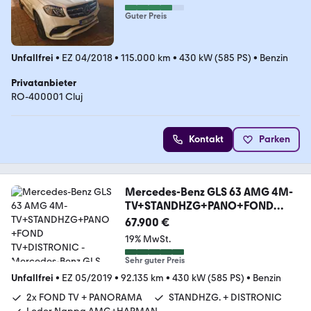
Guter Preis
Unfallfrei
•
EZ 04/2018
•
115.000 km
•
430 kW (585 PS)
•
Benzin
Privatanbieter
RO-400001 Cluj
Kontakt
Parken
Mercedes-Benz GLS 63 AMG 4M-
TV+STANDHZG+PANO+FOND
TV+DISTRONIC
67.900 €
19% MwSt.
Sehr guter Preis
Unfallfrei
•
EZ 05/2019
•
92.135 km
•
430 kW (585 PS)
•
Benzin
2x FOND TV + PANORAMA
STANDHZG. + DISTRONIC