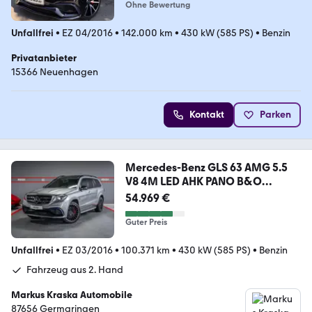
Ohne Bewertung
Unfallfrei
•
EZ 04/2016
•
142.000 km
•
430 kW (585 PS)
•
Benzin
Privatanbieter
15366 Neuenhagen
Kontakt
Parken
Mercedes-Benz GLS 63 AMG 5.5
V8 4M LED AHK PANO B&O
MASSAGE TV
54.969 €
Guter Preis
Unfallfrei
•
EZ 03/2016
•
100.371 km
•
430 kW (585 PS)
•
Benzin
Fahrzeug aus 2. Hand
Markus Kraska Automobile
87656 Germaringen