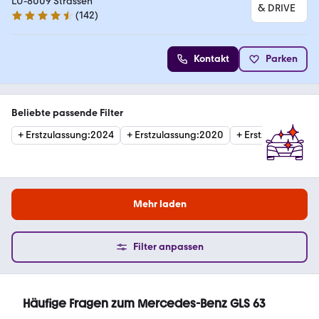
LU-8009 Strassen
(
142
)
4.4 Sterne
Kontakt
Parken
Beliebte passende Filter
+
Erstzulassung
:
2024
+
Erstzulassung
:
2020
+
Erstzulassung
:
2
Mehr laden
Filter anpassen
Häufige Fragen zum Mercedes-Benz GLS 63