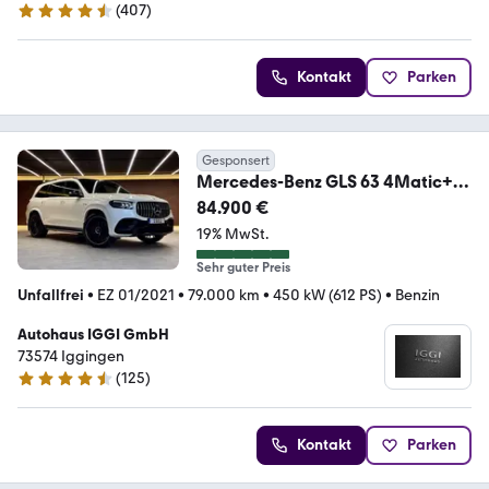
(
407
)
4.4 Sterne
Kontakt
Parken
Gesponsert
Mercedes-Benz GLS 63 4Matic+
4.0 V8
84.900 €
Pano/Burmester/R23/6Sitz/
19% MwSt.
Sehr guter Preis
Unfallfrei
•
EZ 01/2021
•
79.000 km
•
450 kW (612 PS)
•
Benzin
Autohaus IGGI GmbH
73574 Iggingen
(
125
)
4.7 Sterne
Kontakt
Parken