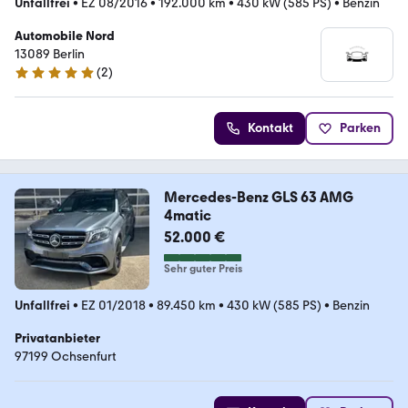
Unfallfrei
•
EZ 08/2016
•
192.000 km
•
430 kW (585 PS)
•
Benzin
Automobile Nord
13089 Berlin
(
2
)
5 Sterne
Kontakt
Parken
Mercedes-Benz GLS 63 AMG
4matic
52.000 €
Sehr guter Preis
Unfallfrei
•
EZ 01/2018
•
89.450 km
•
430 kW (585 PS)
•
Benzin
Privatanbieter
97199 Ochsenfurt