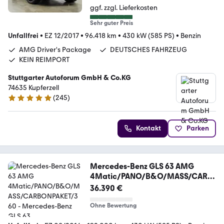
ggf. zzgl. Lieferkosten
Sehr guter Preis
Unfallfrei
•
EZ 12/2017
•
96.418 km
•
430 kW (585 PS)
•
Benzin
AMG Driver's Package
DEUTSCHES FAHRZEUG
KEIN REIMPORT
Stuttgarter Autoforum GmbH & Co.KG
74635 Kupferzell
(
245
)
4.8 Sterne
Kontakt
Parken
Mercedes-Benz GLS 63 AMG
4Matic/PANO/B&O/MASS/CARB
ONPAKET/360
36.390 €
Ohne Bewertung