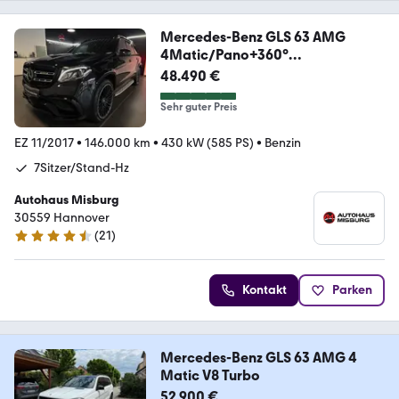
Mercedes-Benz GLS 63 AMG
4Matic/Pano+360°
+Bang&Olufsen+Carbon
48.490 €
Sehr guter Preis
EZ 11/2017
•
146.000 km
•
430 kW (585 PS)
•
Benzin
7Sitzer/Stand-Hz
Autohaus Misburg
30559 Hannover
(
21
)
4.6 Sterne
Kontakt
Parken
Mercedes-Benz GLS 63 AMG 4
Matic V8 Turbo
52.900 €