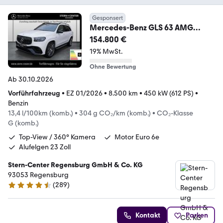
Gesponsert
Mercedes-Benz GLS 63 AMG
4MATIC+ MBUX Burm MBeam
154.800 €
Night LED
19% MwSt.
Ohne Bewertung
Ab 30.10.2026
Vorführfahrzeug
•
EZ 01/2026
•
8.500 km
•
450 kW (612 PS)
•
Benzin
13,4 l/100km (komb.)
•
304 g CO₂/km (komb.)
•
CO₂-Klasse
G (komb.)
Top-View / 360° Kamera
Motor Euro 6e
Alufelgen 23 Zoll
Stern-Center Regensburg GmbH & Co. KG
93053 Regensburg
(
289
)
4.7 Sterne
Kontakt
Parken