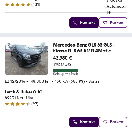
(
431
)
4.9 Sterne
Kontakt
Parken
Mercedes-Benz GLS 63 GLS -
Klasse GLS 63 AMG 4Matic
42.980 €
19% MwSt.
Sehr guter Preis
EZ 12/2016
•
148.000 km
•
430 kW (585 PS)
•
Benzin
Lerch & Huber OHG
89231 Neu-Ulm
(
97
)
4.3 Sterne
Kontakt
Parken