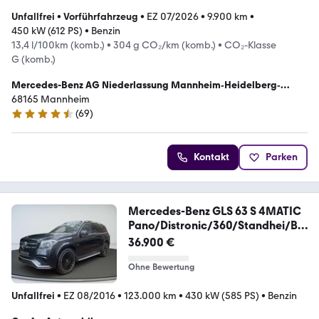
Unfallfrei
•
Vorführfahrzeug
•
EZ 07/2026
•
9.900 km
•
450 kW (612 PS)
•
Benzin
13,4 l/100km (komb.)
•
304 g CO₂/km (komb.)
•
CO₂-Klasse
G (komb.)
Mercedes-Benz AG Niederlassung Mannheim‐Heidelberg‐
Landau
68165 Mannheim
(
69
)
4.7 Sterne
Kontakt
Parken
Mercedes-Benz GLS 63 S 4MATIC
Pano/Distronic/360/Standhei/B&
O
36.900 €
Ohne Bewertung
Unfallfrei
•
EZ 08/2016
•
123.000 km
•
430 kW (585 PS)
•
Benzin