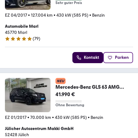
Sehr guter Preis
EZ 04/2017
•
127.004 km
•
430 kW (585 PS)
•
Benzin
Automobile Marl
45770 ­­­Marl
(
79
)
5 Sterne
Kontakt
Parken
NEU
Mercedes-Benz GLS 63 AMG
4Matic, 7-Sitzer, Insp. Neu
41.990 €
Ohne Bewertung
EZ 01/2017
•
70.000 km
•
430 kW (585 PS)
•
Benzin
Jülicher Autozentrum Makki GmbH
52428 Jülich