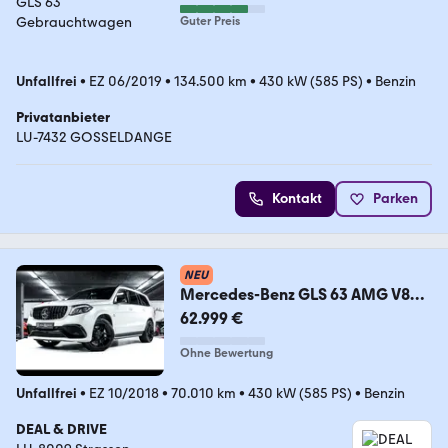
Guter Preis
Unfallfrei
•
EZ 06/2019
•
134.500 km
•
430 kW (585 PS)
•
Benzin
Privatanbieter
LU-7432 GOSSELDANGE
Kontakt
Parken
NEU
Mercedes-Benz GLS 63 AMG V8
5.5 4M 7-
62.999 €
SEAT°DESIGNO°NIGHT°AHK°HK
Ohne Bewertung
Unfallfrei
•
EZ 10/2018
•
70.010 km
•
430 kW (585 PS)
•
Benzin
DEAL & DRIVE