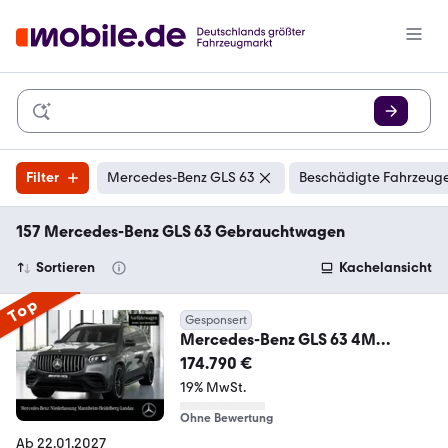
Filter
Mercedes-Benz GLS 63
Beschädigte Fahrzeuge
157 Mercedes-Benz GLS 63 Gebrauchtwagen
Sortieren
Kachelansicht
Top
Gesponsert
Mercedes-Benz GLS 63 4M
NIGHT+PANO+360+AHK+MULTIBE
174.790 €
AM+STHZG+HUD
19% MwSt.
Ohne Bewertung
Ab 22.01.2027