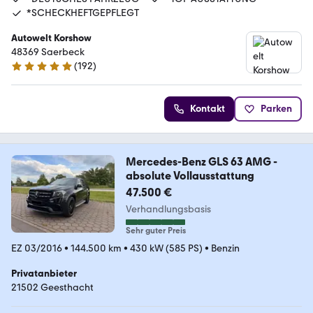
*SCHECKHEFTGEPFLEGT
Autowelt Korshow
48369 Saerbeck
(
192
)
4.9 Sterne
Kontakt
Parken
Mercedes-Benz GLS 63 AMG -
absolute Vollausstattung
47.500 €
Verhandlungsbasis
Sehr guter Preis
EZ 03/2016
•
144.500 km
•
430 kW (585 PS)
•
Benzin
Privatanbieter
21502 Geesthacht