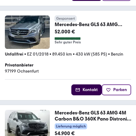
Gesponsert
Mercedes-Benz GLS 63 AMG
4matic
52.000 €
Sehr guter Preis
Unfallfrei
•
EZ 01/2018
•
89.450 km
•
430 kW (585 PS)
•
Benzin
Privatanbieter
97199 Ochsenfurt
Kontakt
Parken
Mercedes-Benz GLS 63 AMG 4M
Carbon B&O 360K Pano Distronic
AHK
Lieferung möglich
54.900 €