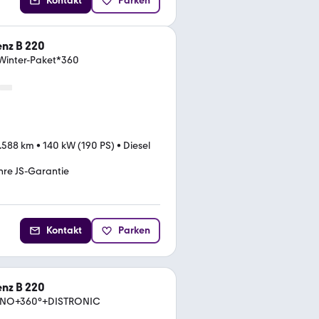
Kontakt
Parken
nz B 220
/Winter-Paket*360
.588 km
•
140 kW (190 PS)
•
Diesel
hre JS-Garantie
Kontakt
Parken
nz B 220
PANO+360°+DISTRONIC