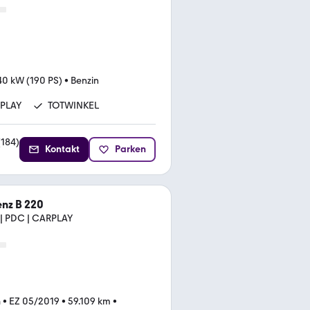
40 kW (190 PS)
•
Benzin
PLAY
TOTWINKEL
(
184
)
Kontakt
Parken
nz B 220
 | PDC | CARPLAY
n
•
EZ 05/2019
•
59.109 km
•