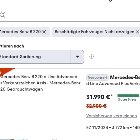
ercedes-Benz B 220
Beschädigte Fahrzeuge: Nicht anzeigen
rtieren nach
p
Mercedes-Be
Gesponsert
d Line Advanced Plus Verke
¹
31.990 €
Guter Preis
32.900 €
Versicherung vergleichen
EZ 11/2024
•
3.772 km
•
140