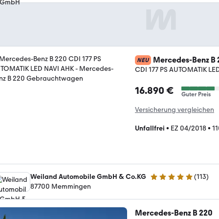
Mercedes-Benz B 
NEU
CDI 177 PS AUTOMATIK LE
16.890 €
Guter Preis
Versicherung vergleichen
Unfallfrei
•
EZ 04/2018
•
1
Weiland Automobile GmbH & Co.KG
(
113
)
5 Sterne
87700 Memmingen
Mercedes-Benz B 220