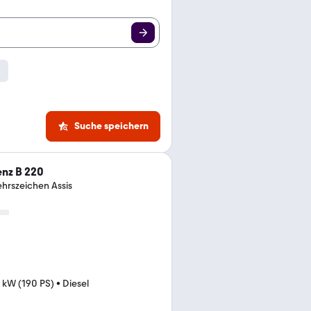
Suche speichern
nz B 220
hrszeichen Assis
 kW (190 PS)
•
Diesel