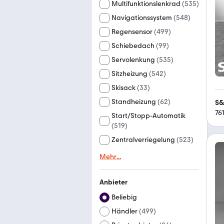
Multifunktionslenkrad
(
535
)
Navigationssystem
(
548
)
Regensensor
(
499
)
Schiebedach
(
99
)
Servolenkung
(
535
)
Sitzheizung
(
542
)
Skisack
(
33
)
Standheizung
(
62
)
76
Start/Stopp-Automatik
(
519
)
Zentralverriegelung
(
523
)
Mehr
...
Anbieter
Beliebig
Händler
(
499
)