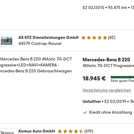
EZ 02/2015
•
95.475 km
•
1
AS KFZ Dienstleistungen GmbH
(
42
)
5 Sterne
44579 Castrop-Rauxel
Mercedes-Benz B 220
4Matic 7G-DCT Progress
18.945 €
Sehr guter Pre
Versicherung vergleichen
Unfallfrei
•
EZ 03/2019
•
76
Kredit ohne Anzahlung
Kamux Auto GmbH
(
619
)
4.6 Sterne