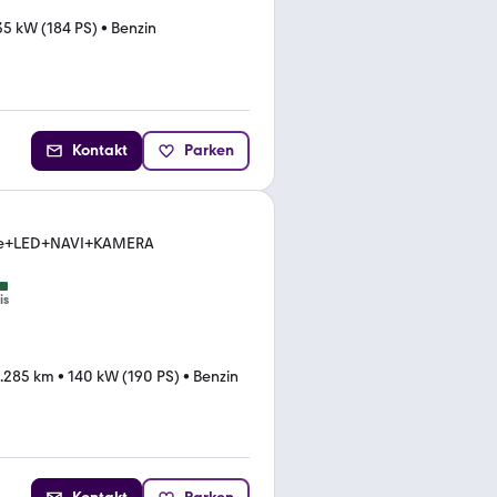
35 kW (184 PS)
•
Benzin
Kontakt
Parken
ive+LED+NAVI+KAMERA
is
.285 km
•
140 kW (190 PS)
•
Benzin