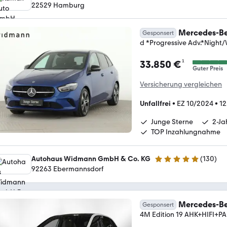
22529 Hamburg
Mercedes-Be
Gesponsert
d *Progressive Adv.*Night
¹
33.850 €
Guter Preis
Versicherung vergleichen
Unfallfrei
•
EZ 10/2024
•
12
Junge Sterne
2-Ja
TOP Inzahlungnahme
Autohaus Widmann GmbH & Co. KG
(
130
)
5 Sterne
92263 Ebermannsdorf
Mercedes-Be
Gesponsert
4M Edition 19 AHK+HIFI+