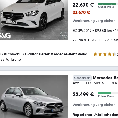
22.670 €
Guter Preis
23.670 €
Versicherung vergleichen
EZ 09/2019
•
89.650 km
•
1
NIGHT PAKET
CAR
S&G Automobil AG autorisierter Mercedes-Benz Verkauf und Service
4.5 Sterne
185 Karlsruhe
Mercedes-Be
Gesponsert
A220 | LED | MBUX | LEDER
22.499 €
Fairer Preis
Versicherung vergleichen
Reparierter Unfallschade