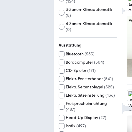
(
154
)
3-Zonen-Klimaautomatik
(
8
)
4-Zonen-Klimaautomatik
(
0
)
Ausstattung
Bluetooth
(
533
)
Bordcomputer
(
504
)
CD-Spieler
(
171
)
Elektr. Fensterheber
(
541
)
Elektr. Seitenspiegel
(
525
)
Elektr. Sitzeinstellung
(
136
)
Freisprecheinrichtung
(
487
)
Head-Up Display
(
27
)
Isofix
(
497
)