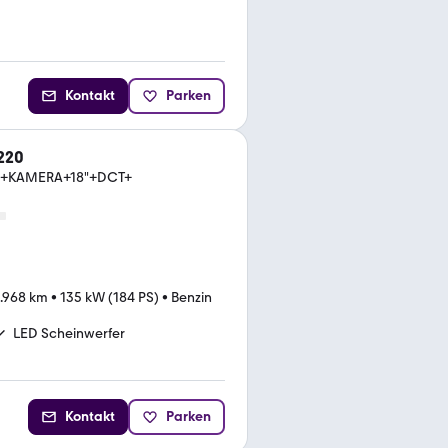
Kontakt
Parken
220
D+KAMERA+18"+DCT+
.968 km
•
135 kW (184 PS)
•
Benzin
LED Scheinwerfer
Kontakt
Parken