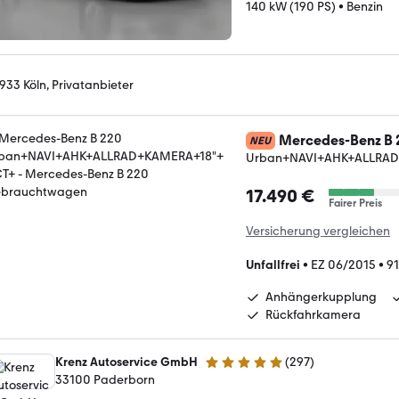
140 kW (190 PS)
•
Benzin
933 Köln, Privatanbieter
Mercedes-Benz B 
NEU
Urban+NAVI+AHK+ALLRA
17.490 €
Fairer Preis
Versicherung vergleichen
Unfallfrei
•
EZ 06/2015
•
91
Anhängerkupplung
Rückfahrkamera
Krenz Autoservice GmbH
(
297
)
4.8 Sterne
33100 Paderborn