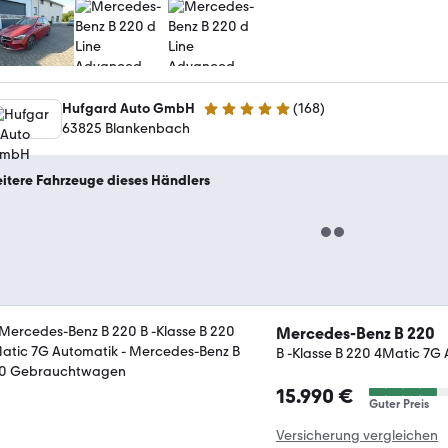
Hufgard Auto GmbH
(
168
)
5 Sterne
63825 Blankenbach
itere Fahrzeuge dieses Händlers
Mercedes-Benz B 220
B -Klasse B 220 4Matic 7G
15.990 €
Guter Preis
Versicherung vergleichen