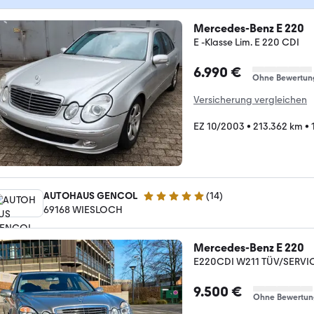
Mercedes-Benz E 220
E -Klasse Lim. E 220 CDI
6.990 €
Ohne Bewertun
Versicherung vergleichen
EZ 10/2003
•
213.362 km
•
AUTOHAUS GENCOL
(
14
)
5 Sterne
69168 WIESLOCH
Mercedes-Benz E 220
E220CDI W211 TÜV/SERVI
9.500 €
Ohne Bewertun