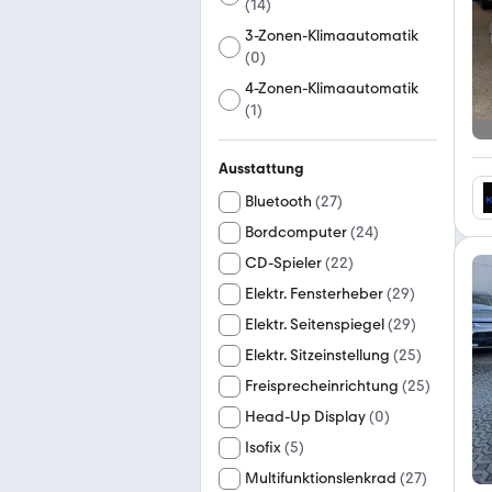
(
14
)
3-Zonen-Klimaautomatik
(
0
)
4-Zonen-Klimaautomatik
(
1
)
Ausstattung
Bluetooth
(
27
)
Bordcomputer
(
24
)
CD-Spieler
(
22
)
Elektr. Fensterheber
(
29
)
Elektr. Seitenspiegel
(
29
)
Elektr. Sitzeinstellung
(
25
)
Freisprecheinrichtung
(
25
)
Head-Up Display
(
0
)
Isofix
(
5
)
Multifunktionslenkrad
(
27
)