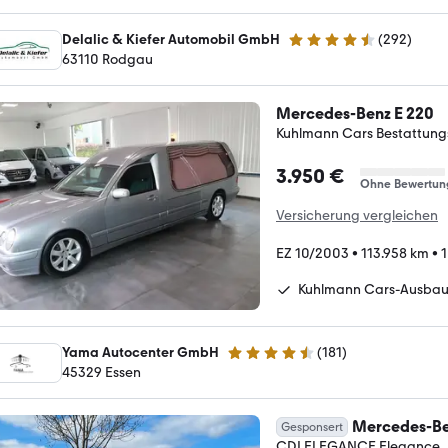
Delalic & Kiefer Automobil GmbH
(
292
)
4.7 Sterne
63110 Rodgau
Mercedes-Benz E 220
Kuhlmann Cars Bestattun
3.950 €
Ohne Bewertun
Versicherung vergleichen
EZ 10/2003
•
113.958 km
•
1
Kuhlmann Cars-Ausba
Yama Autocenter GmbH
(
181
)
4.7 Sterne
45329 Essen
Mercedes-Be
Gesponsert
CDI ELEGANCE Elegance