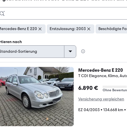
ercedes-Benz E 220
Erstzulassung: 2003
Beschädigte Fa
rtieren nach
Mercedes-Benz E 220
T CDI Elegance, Klima, Aut
6.890 €
Ohne Bewertu
Versicherung vergleichen
EZ 04/2003
•
134.668 km
•