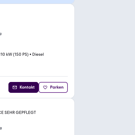
g
110 kW (150 PS)
•
Diesel
Kontakt
Parken
CE SEHR GEPFLEGT
g