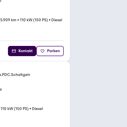
g
55.909 km
•
110 kW (150 PS)
•
Diesel
Kontakt
Parken
a.PDC.Schaltgetr
g
•
110 kW (150 PS)
•
Diesel