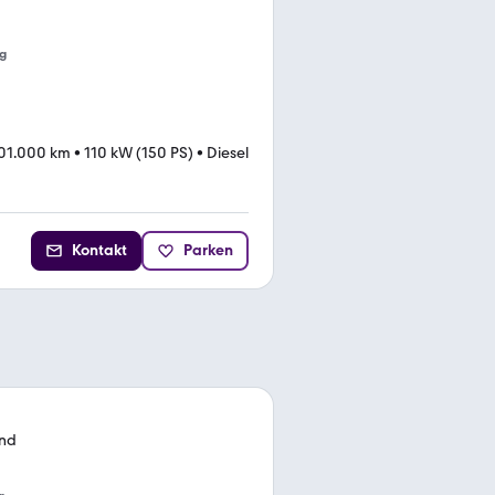
g
01.000 km
•
110 kW (150 PS)
•
Diesel
Kontakt
Parken
and