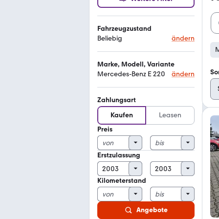
Fahrzeugzustand
Beliebig
ändern
M
Marke, Modell, Variante
So
Mercedes-Benz E 220
ändern
Zahlungsart
Kaufen
Leasen
Preis
Erstzulassung
Kilometerstand
Angebote