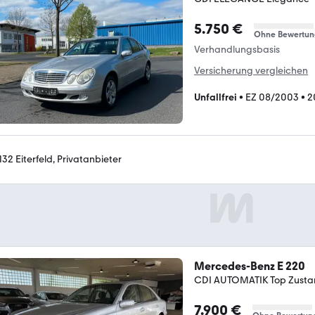
5.750 €
Ohne Bewertun
Verhandlungsbasis
Versicherung vergleichen
Unfallfrei
•
EZ 08/2003
•
2
132 Eiterfeld, Privatanbieter
Mercedes-Benz E 220
CDI AUTOMATIK Top Zust
7.900 €