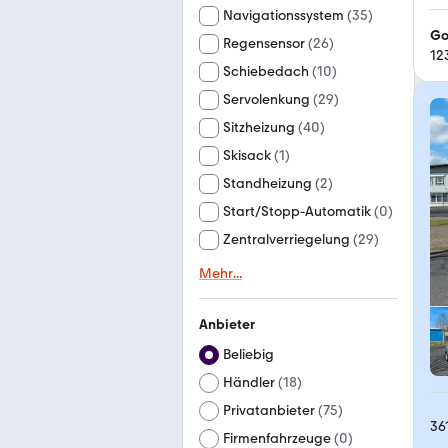
Navigationssystem
(
35
)
Go
Regensensor
(
26
)
12
Schiebedach
(
10
)
Servolenkung
(
29
)
Sitzheizung
(
40
)
Skisack
(
1
)
Standheizung
(
2
)
Start/Stopp-Automatik
(
0
)
Zentralverriegelung
(
29
)
Mehr
...
Anbieter
Beliebig
Händler
(
18
)
Privatanbieter
(
75
)
36
Firmenfahrzeuge
(
0
)