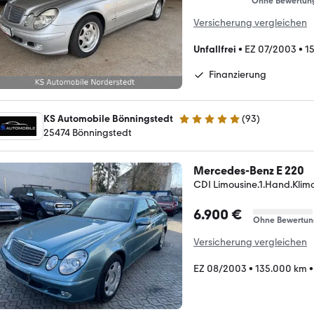
Ohne Bewertun
Versicherung vergleichen
Unfallfrei
•
EZ 07/2003
•
1
Finanzierung
KS Automobile Bönningstedt
(
93
)
4.9 Sterne
25474 Bönningstedt
Mercedes-Benz E 220
CDI Limousine.1.Hand.Klim
6.900 €
Ohne Bewertun
Versicherung vergleichen
EZ 08/2003
•
135.000 km