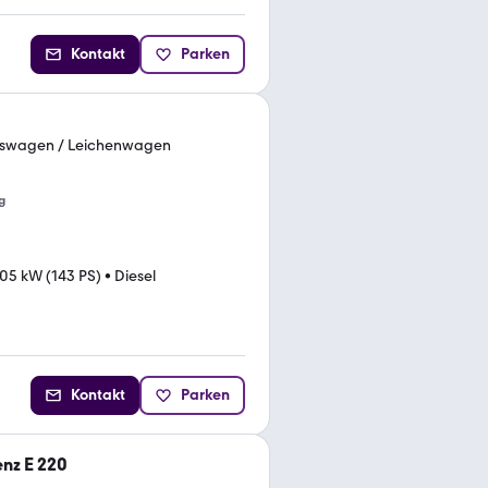
Kontakt
Parken
gswagen / Leichenwagen
g
05 kW (143 PS)
•
Diesel
u
Kontakt
Parken
nz E 220