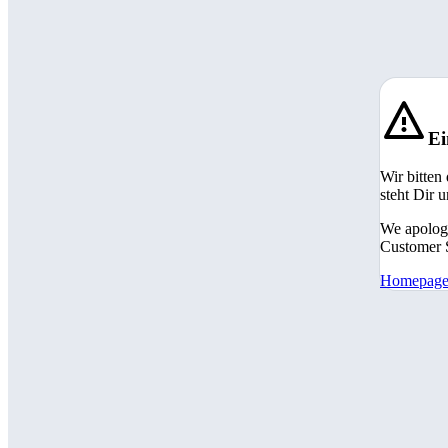
Ei
Wir bitten
steht Dir 
We apologi
Customer S
Homepag