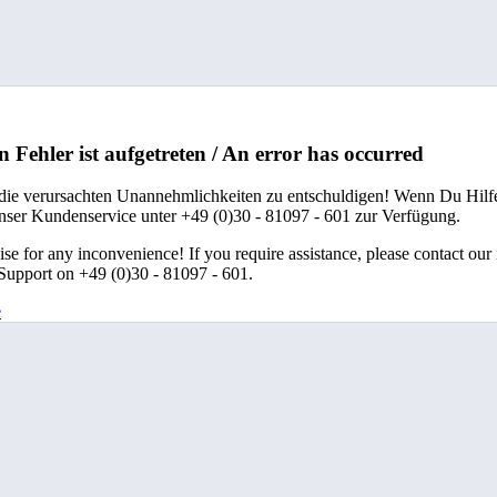
n Fehler ist aufgetreten / An error has occurred
 die verursachten Unannehmlichkeiten zu entschuldigen! Wenn Du Hilfe
unser Kundenservice unter +49 (0)30 - 81097 - 601 zur Verfügung.
se for any inconvenience! If you require assistance, please contact our
upport on +49 (0)30 - 81097 - 601.
e