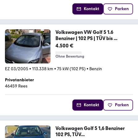
Kontakt
Parken
Volkswagen VW Golf 5 1.6
Benziner | 102 PS | TÜV bis ...
4.500 €
Ohne Bewertung
EZ 03/2005
•
113.338 km
•
75 kW (102 PS)
•
Benzin
Privatanbieter
46459 Rees
Kontakt
Parken
Volkswagen Golf 5 1,6 Benziner
102 PS, TÜV...