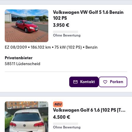
Volkswagen VW Golf 5 1.6 Benzin
102 PS
3.950 €
Ohne Bewertung
EZ 08/2009
•
186.102 km
•
75 kW (102 PS)
•
Benzin
Privatanbieter
58511 Lüdenscheid
Kontakt
Parken
NEU
Volkswagen Golf 6 1.6 |102 PS |TÜV
bis 03/...
4.500 €
Ohne Bewertung