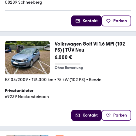
08289 Schneeberg
Kontakt
Parken
Volkswagen Golf VI 1.6 MPI (102
PS) | TÜV Neu
6.000 €
Ohne Bewertung
EZ 05/2009
•
176.000 km
•
75 kW (102 PS)
•
Benzin
Privatanbieter
69239 Neckarsteinach
Kontakt
Parken