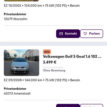
EZ 10/2005
•
104.000 km
•
75 kW (102 PS)
•
Benzin
Privatanbieter
12679 Marzahn
Kontakt
Parken
NEU
Volkswagen Golf 5 Goal 1.6 102 PS
| TÜV ...
3.499 €
Ohne Bewertung
EZ 09/2008
•
144.000 km
•
75 kW (102 PS)
•
Benzin
Privatanbieter
60313 Innenstadt