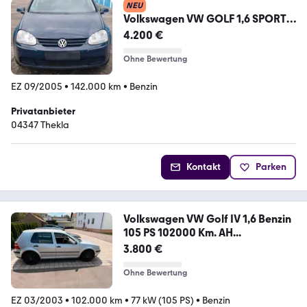
NEU
Volkswagen VW GOLF 1,6 SPORT
75 5F 102 PS
4.200 €
Ohne Bewertung
EZ 09/2005
•
142.000 km
•
Benzin
Privatanbieter
04347 Thekla
Kontakt
Parken
Volkswagen VW Golf IV 1,6 Benzin
105 PS 102000 Km. AH...
3.800 €
Ohne Bewertung
EZ 03/2003
•
102.000 km
•
77 kW (105 PS)
•
Benzin