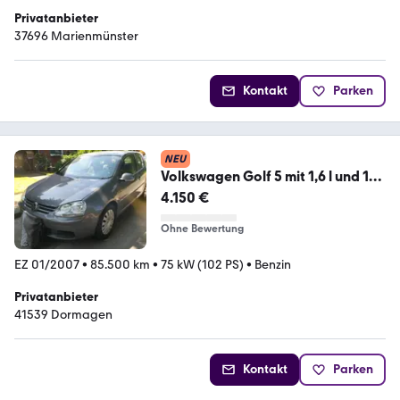
Privatanbieter
37696 Marienmünster
Kontakt
Parken
NEU
Volkswagen Golf 5 mit 1,6 l und 102
PS 1.hand nur 85 tkm
4.150 €
Ohne Bewertung
EZ 01/2007
•
85.500 km
•
75 kW (102 PS)
•
Benzin
Privatanbieter
41539 Dormagen
Kontakt
Parken