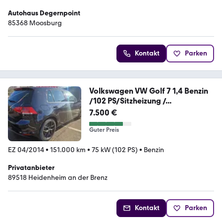
Autohaus Degernpoint
85368 Moosburg
Kontakt
Parken
Volkswagen VW Golf 7 1,4 Benzin
/102 PS/Sitzheizung /...
7.500 €
Guter Preis
EZ 04/2014
•
151.000 km
•
75 kW (102 PS)
•
Benzin
Privatanbieter
89518 Heidenheim an der Brenz
Kontakt
Parken