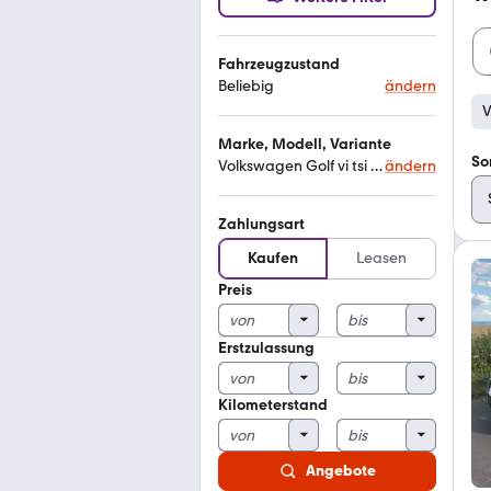
Fahrzeugzustand
Beliebig
ändern
V
Marke, Modell, Variante
So
Volkswagen Golf vi tsi 122
ändern
Zahlungsart
Kaufen
Leasen
Preis
Erstzulassung
Kilometerstand
Angebote