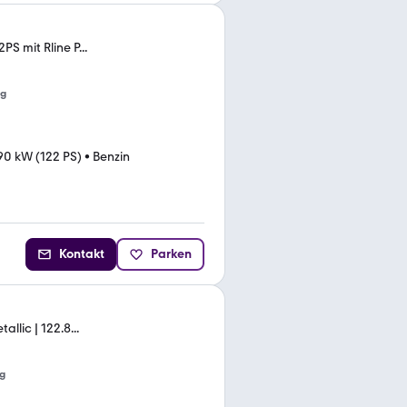
PS mit Rline P...
ng
90 kW (122 PS)
•
Benzin
Kontakt
Parken
allic | 122.8...
g