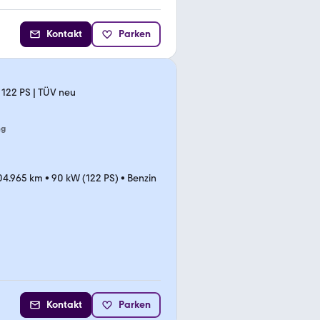
Kontakt
Parken
| 122 PS | TÜV neu
ng
04.965 km
•
90 kW (122 PS)
•
Benzin
Kontakt
Parken