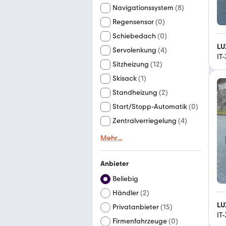
Navigationssystem
(
8
)
Regensensor
(
0
)
Schiebedach
(
0
)
LU
Servolenkung
(
4
)
IT
Sitzheizung
(
12
)
Skisack
(
1
)
Standheizung
(
2
)
Start/Stopp-Automatik
(
0
)
Zentralverriegelung
(
4
)
Mehr
...
Anbieter
Beliebig
Händler
(
2
)
LU
Privatanbieter
(
15
)
IT
Firmenfahrzeuge
(
0
)