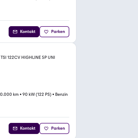
Kontakt
Parken
TSI 122CV HIGHLINE 5P UNI
30.000 km
•
90 kW (122 PS)
•
Benzin
Kontakt
Parken