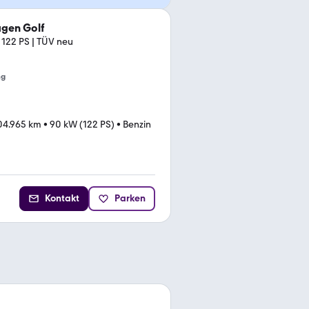
gen Golf
| 122 PS | TÜV neu
ng
04.965 km
•
90 kW (122 PS)
•
Benzin
Kontakt
Parken