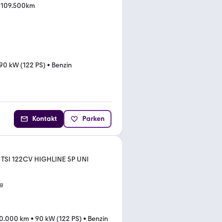
- 109.500km
90 kW (122 PS)
•
Benzin
Kontakt
Parken
TSI 122CV HIGHLINE 5P UNI
g
0.000 km
•
90 kW (122 PS)
•
Benzin