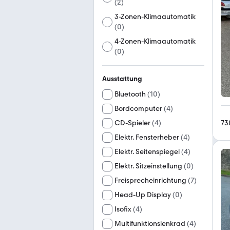
(
2
)
3-Zonen-Klimaautomatik
(
0
)
4-Zonen-Klimaautomatik
(
0
)
Ausstattung
Bluetooth
(
10
)
Bordcomputer
(
4
)
73
CD-Spieler
(
4
)
Elektr. Fensterheber
(
4
)
Elektr. Seitenspiegel
(
4
)
Elektr. Sitzeinstellung
(
0
)
Freisprecheinrichtung
(
7
)
Head-Up Display
(
0
)
Isofix
(
4
)
Multifunktionslenkrad
(
4
)