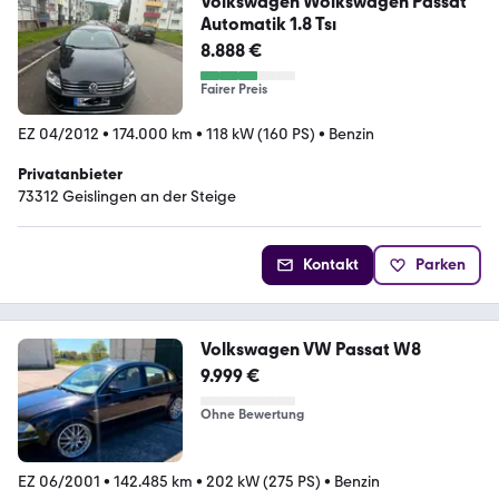
Volkswagen Wolkswagen Passat
Automatik 1.8 Tsı
8.888 €
Fairer Preis
EZ 04/2012
•
174.000 km
•
118 kW (160 PS)
•
Benzin
Privatanbieter
73312 Geislingen an der Steige
Kontakt
Parken
Volkswagen VW Passat W8
9.999 €
Ohne Bewertung
EZ 06/2001
•
142.485 km
•
202 kW (275 PS)
•
Benzin