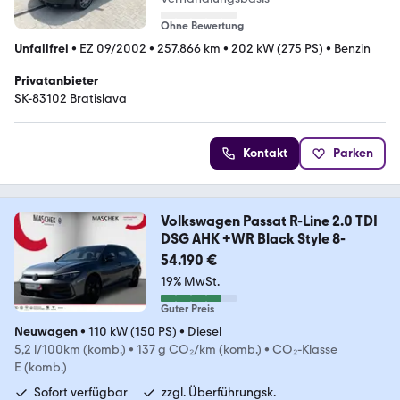
Ohne Bewertung
Unfallfrei
•
EZ 09/2002
•
257.866 km
•
202 kW (275 PS)
•
Benzin
Privatanbieter
SK-83102 Bratislava
Kontakt
Parken
Volkswagen Passat R-Line 2.0 TDI
DSG AHK +WR Black Style 8-
54.190 €
19% MwSt.
Guter Preis
Neuwagen
•
110 kW (150 PS)
•
Diesel
5,2 l/100km (komb.)
•
137 g CO₂/km (komb.)
•
CO₂-Klasse
E (komb.)
Sofort verfügbar
zzgl. Überführungsk.