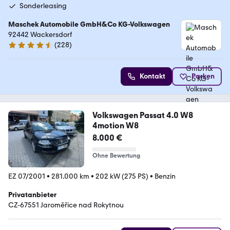
Sonderleasing
Maschek Automobile GmbH&Co KG-Volkswagen
92442 Wackersdorf
(
228
)
4.5 Sterne
Kontakt
Parken
Volkswagen Passat 4.0 W8
4motion W8
8.000 €
Ohne Bewertung
EZ 07/2001
•
281.000 km
•
202 kW (275 PS)
•
Benzin
Privatanbieter
CZ-67551 Jaroměřice nad Rokytnou