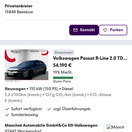
Privatanbieter
15848 Beeskow
Kontakt
Parken
Gesponsert
Volkswagen Passat R-Line 2.0 TDI
DSG AHK +WR Black Style 8-
54.190 €
19% MwSt.
Guter Preis
Neuwagen
•
110 kW (150 PS)
•
Diesel
5,2 l/100km (komb.)
•
137 g CO₂/km (komb.)
•
CO₂-Klasse
E (komb.)
Sofort verfügbar
zzgl. Überführungsk.
Sonderleasing
Maschek Automobile GmbH&Co KG-Volkswagen
92442 Wackersdorf