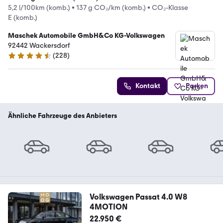
5,2 l/100km (komb.)
•
137 g CO₂/km (komb.)
•
CO₂-Klasse
E (komb.)
Maschek Automobile GmbH&Co KG-Volkswagen
92442 Wackersdorf
(
228
)
4.5 Sterne
Kontakt
Parken
Ähnliche Fahrzeuge des Anbieters
Volkswagen Passat 4.0 W8
4MOTION
22.950 €