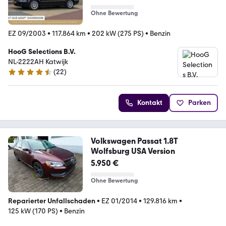
Ohne Bewertung
EZ 09/2003
•
117.864 km
•
202 kW (275 PS)
•
Benzin
HooG Selections B.V.
NL-2222AH Katwijk
(
22
)
4.3 Sterne
Kontakt
Parken
Volkswagen Passat 1.8T
Wolfsburg USA Version
5.950 €
Ohne Bewertung
Reparierter Unfallschaden
•
EZ 01/2014
•
129.816 km
•
125 kW (170 PS)
•
Benzin