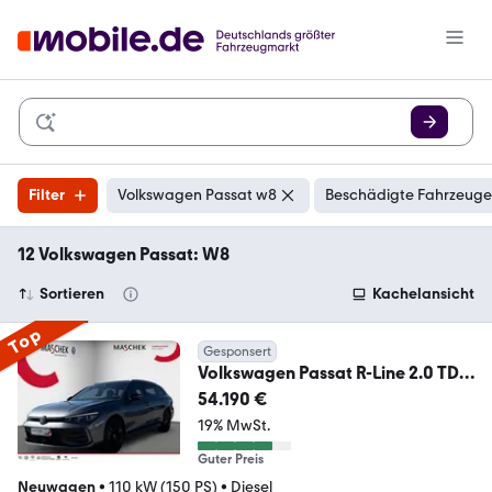
Filter
Volkswagen Passat w8
Beschädigte Fahrzeuge:
12 Volkswagen Passat: W8
Sortieren
Kachelansicht
Top
Gesponsert
Volkswagen Passat R-Line 2.0 TDI
DSG AHK +WR Black Style 8-
54.190 €
19% MwSt.
Guter Preis
Neuwagen
•
110 kW (150 PS)
•
Diesel