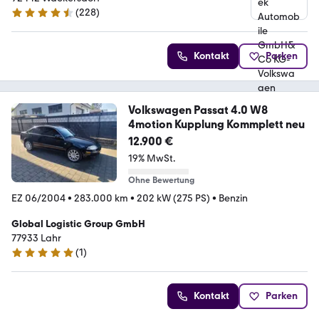
(
228
)
4.5 Sterne
Kontakt
Parken
Volkswagen Passat 4.0 W8
4motion Kupplung Kommplett neu
12.900 €
19% MwSt.
Ohne Bewertung
EZ 06/2004
•
283.000 km
•
202 kW (275 PS)
•
Benzin
Global Logistic Group GmbH
77933 Lahr
(
1
)
5 Sterne
Kontakt
Parken