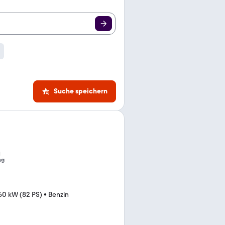
Suche speichern
ng
60 kW (82 PS)
•
Benzin