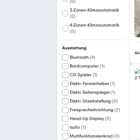
(
0
)
3-Zonen-Klimaautomatik
(
0
)
4-Zonen-Klimaautomatik
(
0
)
Ausstattung
46
Bluetooth
(
4
)
Bordcomputer
(
1
)
CD-Spieler
(
1
)
Elektr. Fensterheber
(
1
)
Elektr. Seitenspiegel
(
1
)
Elektr. Sitzeinstellung
(
0
)
Freisprecheinrichtung
(
2
)
Head-Up Display
(
0
)
Isofix
(
1
)
Multifunktionslenkrad
(
0
)