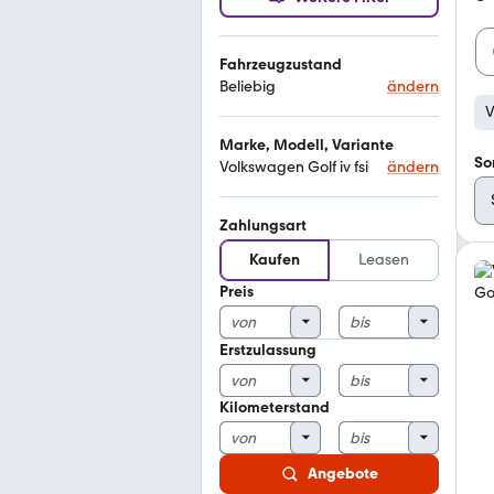
Fahrzeugzustand
Beliebig
ändern
V
Marke, Modell, Variante
So
Volkswagen Golf iv fsi
ändern
Zahlungsart
Kaufen
Leasen
Preis
Erstzulassung
Kilometerstand
Angebote