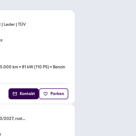
d | Leder | TÜV
ng
75.000 km
•
81 kW (110 PS)
•
Benzin
Kontakt
Parken
/2027, rost...
g