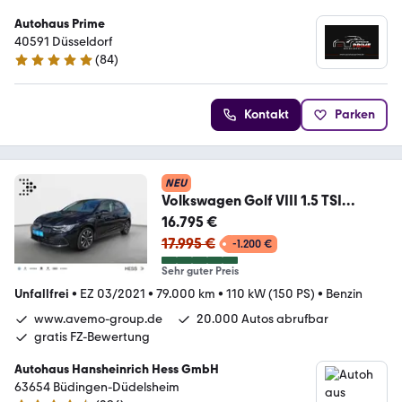
Autohaus Prime
40591 Düsseldorf
(
84
)
4.9 Sterne
Kontakt
Parken
NEU
Volkswagen Golf VIII 1.5 TSI
United*ACC*Navi*Kamera*APP-
16.795 €
Con
17.995 €
-1.200 €
Sehr guter Preis
Unfallfrei
•
EZ 03/2021
•
79.000 km
•
110 kW (150 PS)
•
Benzin
www.avemo-group.de
20.000 Autos abrufbar
gratis FZ-Bewertung
Autohaus Hansheinrich Hess GmbH
63654 Büdingen-Düdelsheim