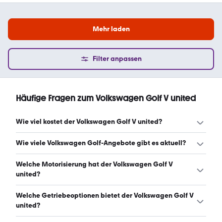
Mehr laden
Filter anpassen
Häufige Fragen zum Volkswagen Golf V united
Wie viel kostet der Volkswagen Golf V united?
Ein guter Preis für einen Volkswagen Golf V united liegt
Wie viele Volkswagen Golf-Angebote gibt es aktuell?
zwischen 3.299 € und 17.990 €. (Stand: 8.8.2026)
Es gibt insgesamt 377 Volkswagen Golf bei mobile.de,
Welche Motorisierung hat der Volkswagen Golf V
davon 377 Gebraucht- und 0 Neuwagen. (Stand:
united?
8.8.2026)
Der Volkswagen Golf V united hat Leistungen zwischen 80
Welche Getriebeoptionen bietet der Volkswagen Golf V
und 150 PS. (Stand: 8.8.2026)
united?