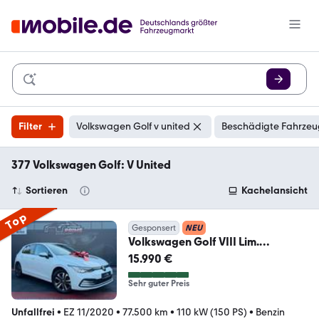
Filter
Volkswagen Golf v united
Beschädigte Fahrzeu
377 Volkswagen Golf: V United
Sortieren
Kachelansicht
Top
Gesponsert
NEU
Volkswagen Golf VIII Lim.
United*Virtual*ACC*Unfallfrei*
15.990 €
Sehr guter Preis
Unfallfrei
•
EZ 11/2020
•
77.500 km
•
110 kW (150 PS)
•
Benzin