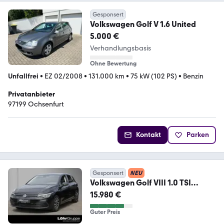
Gesponsert
Volkswagen Golf V 1.6 United
5.000 €
Verhandlungsbasis
Ohne Bewertung
Unfallfrei
•
EZ 02/2008
•
131.000 km
•
75 kW (102 PS)
•
Benzin
Privatanbieter
97199 Ochsenfurt
Kontakt
Parken
Gesponsert
NEU
Volkswagen Golf VIII 1.0 TSI
United AppConnect/ACC
15.980 €
Guter Preis