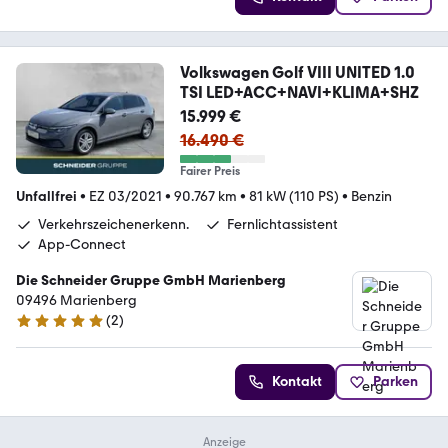
Volkswagen Golf VIII UNITED 1.0
TSI LED+ACC+NAVI+KLIMA+SHZ
15.999 €
16.490 €
Fairer Preis
Unfallfrei
•
EZ 03/2021
•
90.767 km
•
81 kW (110 PS)
•
Benzin
Verkehrszeichenerkenn.
Fernlichtassistent
App-Connect
Die Schneider Gruppe GmbH Marienberg
09496 Marienberg
(
2
)
5 Sterne
Kontakt
Parken