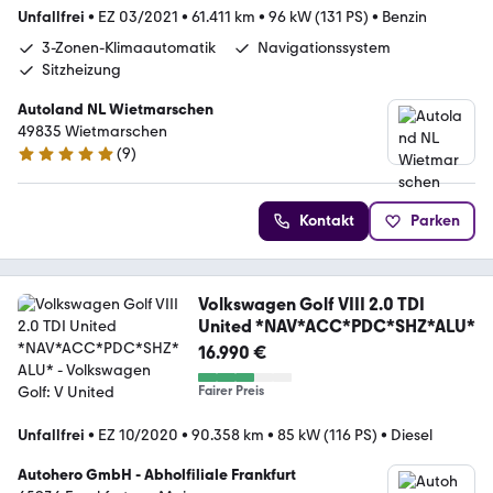
Unfallfrei
•
EZ 03/2021
•
61.411 km
•
96 kW (131 PS)
•
Benzin
3-Zonen-Klimaautomatik
Navigationssystem
Sitzheizung
Autoland NL Wietmarschen
49835 Wietmarschen
(
9
)
5 Sterne
Kontakt
Parken
Volkswagen Golf VIII 2.0 TDI
United *NAV*ACC*PDC*SHZ*ALU*
16.990 €
Fairer Preis
Unfallfrei
•
EZ 10/2020
•
90.358 km
•
85 kW (116 PS)
•
Diesel
Autohero GmbH - Abholfiliale Frankfurt