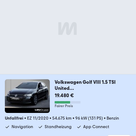
Volkswagen Golf VIII 1.5 TSI
United
Navi/Standhz/AppConnect
19.480 €
Fairer Preis
Unfallfrei
•
EZ 11/2020
•
54.675 km
•
96 kW (131 PS)
•
Benzin
Navigation
Standheizung
App Connect