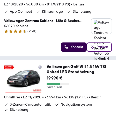
EZ 10/2020
•
56.000 km
•
81 kW (110 PS)
•
Benzin
App Connect
Klimaanlage
Sitzheizung
Volkswagen Zentrum Koblenz - Löhr & Becker
Automobile GmbH
56070 Koblenz
(
230
)
4.6 Sterne
Kontakt
Parken
Volkswagen Golf VIII 1.5 16V TSI
United LED Standheizung
19.990 €
Fairer Preis
Unfallfrei
•
EZ 11/2020
•
73.594 km
•
96 kW (131 PS)
•
Benzin
3-Zonen-Klimaautomatik
Navigationssystem
Sitzheizung