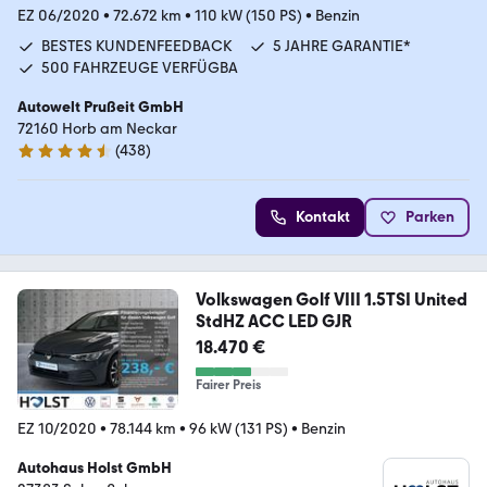
EZ 06/2020
•
72.672 km
•
110 kW (150 PS)
•
Benzin
BESTES KUNDENFEEDBACK
5 JAHRE GARANTIE*
500 FAHRZEUGE VERFÜGBA
Autowelt Prußeit GmbH
72160 Horb am Neckar
(
438
)
4.4 Sterne
Kontakt
Parken
Volkswagen Golf VIII 1.5TSI United
StdHZ ACC LED GJR
18.470 €
Fairer Preis
EZ 10/2020
•
78.144 km
•
96 kW (131 PS)
•
Benzin
Autohaus Holst GmbH