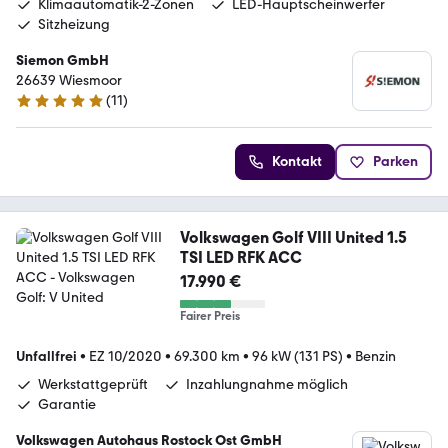
Klimaautomatik-2-Zonen
LED-Hauptscheinwerfer
Sitzheizung
Siemon GmbH
26639 Wiesmoor
(
11
)
4.8 Sterne
Kontakt
Parken
Volkswagen Golf VIII United 1.5
TSI LED RFK ACC
17.990 €
Fairer Preis
Unfallfrei
•
EZ 10/2020
•
69.300 km
•
96 kW (131 PS)
•
Benzin
Werkstattgeprüft
Inzahlungnahme möglich
Garantie
Volkswagen Autohaus Rostock Ost GmbH