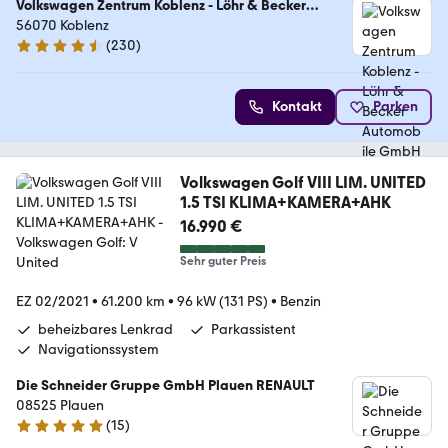
Volkswagen Zentrum Koblenz - Löhr & Becker
Automobile GmbH
56070 Koblenz
(
230
)
4.6 Sterne
Kontakt
Parken
Volkswagen Golf VIII LIM. UNITED
1.5 TSI KLIMA+KAMERA+AHK
16.990 €
Sehr guter Preis
EZ 02/2021
•
61.200 km
•
96 kW (131 PS)
•
Benzin
beheizbares Lenkrad
Parkassistent
Navigationssystem
Die Schneider Gruppe GmbH Plauen RENAULT
08525 Plauen
(
15
)
4.8 Sterne