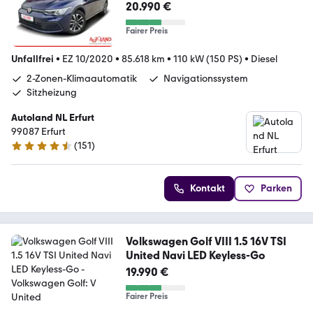
United LED Navi Spurhalte
20.990 €
Fairer Preis
Unfallfrei
•
EZ 10/2020
•
85.618 km
•
110 kW (150 PS)
•
Diesel
2-Zonen-Klimaautomatik
Navigationssystem
Sitzheizung
Autoland NL Erfurt
99087 Erfurt
(
151
)
4.5 Sterne
Kontakt
Parken
Volkswagen Golf VIII 1.5 16V TSI
United Navi LED Keyless-Go
19.990 €
Fairer Preis