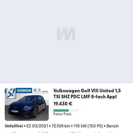
Volkswagen Golf VIII United 1,5
TSI SHZ PDC LMF 8-fach Appl
19.430 €
Fairer Preis
Unfallfrei
•
EZ 03/2021
•
72.108 km
•
110 kW (150 PS)
•
Benzin