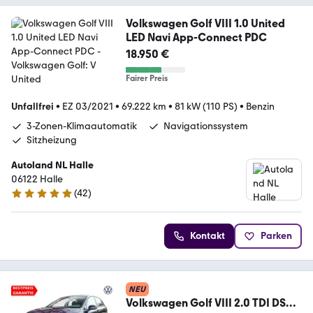
Volkswagen Golf VIII 1.0 United
LED Navi App-Connect PDC
18.950 €
Fairer Preis
Unfallfrei
•
EZ 03/2021
•
69.222 km
•
81 kW (110 PS)
•
Benzin
3-Zonen-Klimaautomatik
Navigationssystem
Sitzheizung
Autoland NL Halle
06122 Halle
(
42
)
4.8 Sterne
Kontakt
Parken
NEU
Volkswagen Golf VIII 2.0 TDI DSG