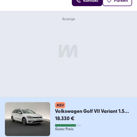
Kontakt
Parken
NEU
Volkswagen Golf VII Variant 1.5
TSI*UNITED*ACC-SHZ-APPLE
18.330 €
Guter Preis