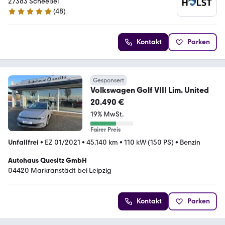
27383 Scheeßel
(
48
)
5 Sterne
Kontakt
Parken
Gesponsert
Volkswagen Golf VIII Lim. United
20.490 €
19% MwSt.
Fairer Preis
Unfallfrei
•
EZ 01/2021
•
45.140 km
•
110 kW (150 PS)
•
Benzin
Autohaus Quesitz GmbH
04420 Markranstädt bei Leipzig
Kontakt
Parken