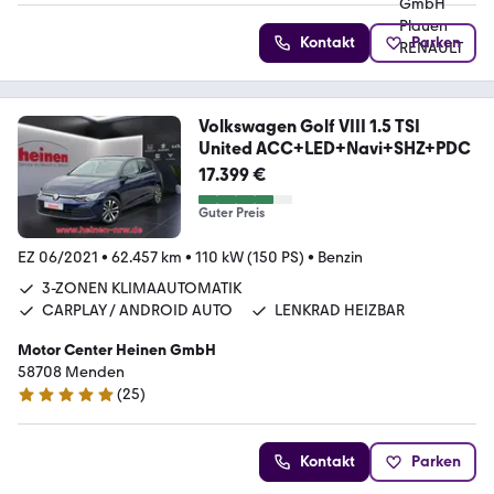
Kontakt
Parken
Volkswagen Golf VIII 1.5 TSI
United ACC+LED+Navi+SHZ+PDC
17.399 €
Guter Preis
EZ 06/2021
•
62.457 km
•
110 kW (150 PS)
•
Benzin
3-ZONEN KLIMAAUTOMATIK
CARPLAY / ANDROID AUTO
LENKRAD HEIZBAR
Motor Center Heinen GmbH
58708 Menden
(
25
)
4.8 Sterne
Kontakt
Parken