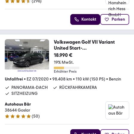
(
296
)
4.3 Sterne
Kontakt
Parken
Volkswagen Golf VII Variant
United Start-
Stopp*PANO*KAM*SHZ
18.990 €
19% MwSt.
Erhöhter Preis
Unfallfrei
•
EZ 07/2020
•
98.408 km
•
110 kW (150 PS)
•
Benzin
PANORAMA-DACH
RÜCKFAHRKAMERA
SITZHEIZUNG
Autohaus Bär
38644 Goslar
(
50
)
4.9 Sterne