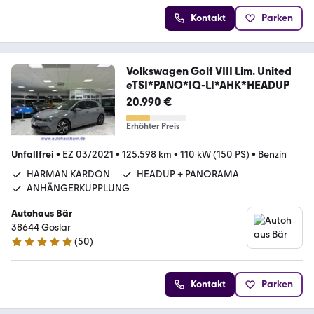
Kontakt
Parken
Volkswagen Golf VIII Lim. United
eTSI*PANO*IQ-LI*AHK*HEADUP
20.990 €
Erhöhter Preis
Unfallfrei
•
EZ 03/2021
•
125.598 km
•
110 kW (150 PS)
•
Benzin
HARMAN KARDON
HEADUP + PANORAMA
ANHÄNGERKUPPLUNG
Autohaus Bär
38644 Goslar
(
50
)
4.9 Sterne
Kontakt
Parken