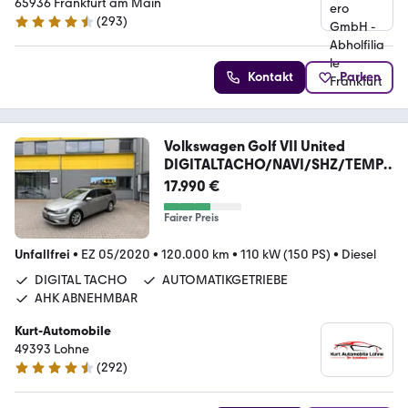
65936 Frankfurt am Main
(
293
)
4.6 Sterne
Kontakt
Parken
Volkswagen Golf VII United
DIGITALTACHO/NAVI/SHZ/TEMP
OMAT*
17.990 €
Fairer Preis
Unfallfrei
•
EZ 05/2020
•
120.000 km
•
110 kW (150 PS)
•
Diesel
DIGITAL TACHO
AUTOMATIKGETRIEBE
AHK ABNEHMBAR
Kurt-Automobile
49393 Lohne
(
292
)
4.6 Sterne