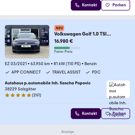
Kontakt
Parken
NEU
Volkswagen Golf 1.0 TSI
United*VC*LED*ACC*PDC*KLIMA
16.980 €
*
Fairer Preis
EZ 03/2021
•
63.950 km
•
81 kW (110 PS)
•
Benzin
APP CONNECT
TRAVEL ASSIST
PDC
Autohaus p.automobile Inh. Sascha Popovic
38229 Salzgitter
(
261
)
5 Sterne
Kontakt
Parken