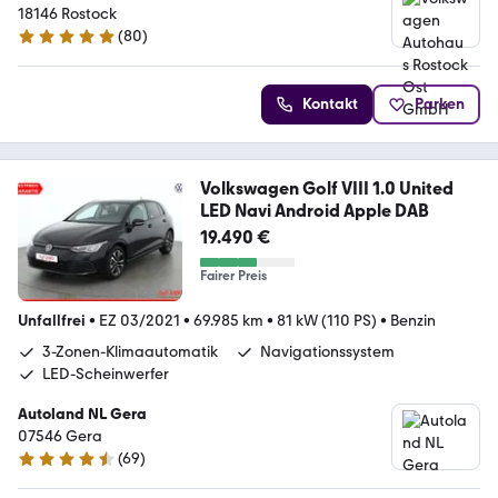
18146 Rostock
(
80
)
4.9 Sterne
Kontakt
Parken
Volkswagen Golf VIII 1.0 United
LED Navi Android Apple DAB
19.490 €
Fairer Preis
Unfallfrei
•
EZ 03/2021
•
69.985 km
•
81 kW (110 PS)
•
Benzin
3-Zonen-Klimaautomatik
Navigationssystem
LED-Scheinwerfer
Autoland NL Gera
07546 Gera
(
69
)
4.6 Sterne