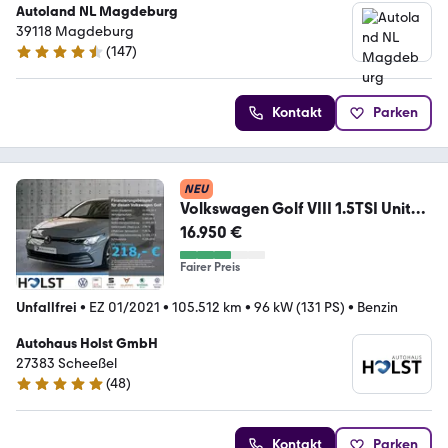
Autoland NL Magdeburg
39118 Magdeburg
(
147
)
4.6 Sterne
Kontakt
Parken
NEU
Volkswagen Golf VIII 1.5TSI United
HuD Standh AHK ACC Kamer
16.950 €
Fairer Preis
Unfallfrei
•
EZ 01/2021
•
105.512 km
•
96 kW (131 PS)
•
Benzin
Autohaus Holst GmbH
27383 Scheeßel
(
48
)
5 Sterne
Kontakt
Parken