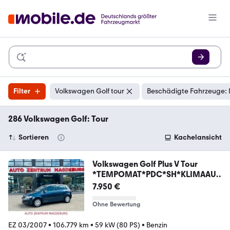
Filter
Volkswagen Golf tour
Beschädigte Fahrzeuge: 
286 Volkswagen Golf: Tour
Sortieren
Kachelansicht
Volkswagen Golf Plus V Tour
*TEMPOMAT*PDC*SH*KLIMAAUT
OM.*
7.950 €
Ohne Bewertung
EZ 03/2007
•
106.779 km
•
59 kW (80 PS)
•
Benzin