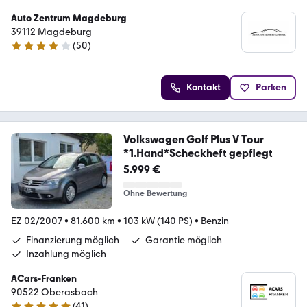
Auto Zentrum Magdeburg
39112 Magdeburg
(
50
)
4 Sterne
Kontakt
Parken
Volkswagen Golf Plus V Tour
*1.Hand*Scheckheft gepflegt
5.999 €
Ohne Bewertung
EZ 02/2007
•
81.600 km
•
103 kW (140 PS)
•
Benzin
Finanzierung möglich
Garantie möglich
Inzahlung möglich
ACars-Franken
90522 Oberasbach
(
41
)