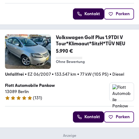
Kontakt
Parken
Volkswagen Golf Plus 1.9TDI V
Tour*Klimaaut*SitzH*TÜV NEU
5.990 €
Ohne Bewertung
Unfallfrei
•
EZ 06/2007
•
133.547 km
•
77 kW (105 PS)
•
Diesel
Flott Automobile Pankow
13089 Berlin
(
131
)
4.9 Sterne
Kontakt
Parken