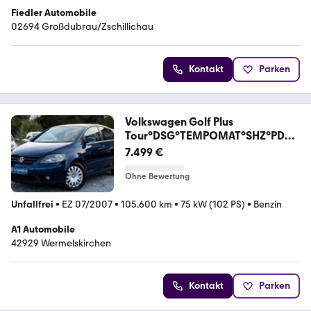
Fiedler Automobile
02694 Großdubrau/Zschillichau
Kontakt
Parken
Volkswagen Golf Plus
Tour°DSG°TEMPOMAT°SHZ°PDC°
SCHIEBEDACH
7.499 €
Ohne Bewertung
Unfallfrei
•
EZ 07/2007
•
105.600 km
•
75 kW (102 PS)
•
Benzin
A1 Automobile
42929 Wermelskirchen
Kontakt
Parken