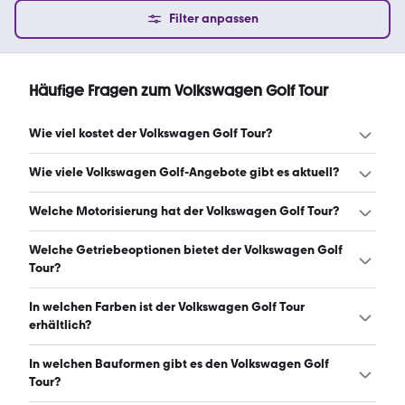
Filter anpassen
Häufige Fragen zum Volkswagen Golf Tour
Wie viel kostet der Volkswagen Golf Tour?
Ein guter Preis für einen Volkswagen Golf Tour liegt
Wie viele Volkswagen Golf-Angebote gibt es aktuell?
zwischen 1.999 € und 4.499 €. (Stand: 7.8.2026)
Es gibt insgesamt 286 Volkswagen Golf bei mobile.de,
Welche Motorisierung hat der Volkswagen Golf Tour?
davon 286 Gebraucht- und 0 Neuwagen. (Stand:
7.8.2026)
Der Volkswagen Golf Tour hat Leistungen zwischen 80
Welche Getriebeoptionen bietet der Volkswagen Golf
und 140 PS. (Stand: 7.8.2026)
Tour?
Der Volkswagen Golf Tour ist mit manuellem und
In welchen Farben ist der Volkswagen Golf Tour
automatischem Getriebe erhältlich. (Stand: 7.8.2026)
erhältlich?
Den Volkswagen Golf Tour gibt es in folgenden Farben:
In welchen Bauformen gibt es den Volkswagen Golf
blau, schwarz, silber, grau, weiß und braun. Die häufigste
Tour?
Farbe ist blau. (Stand: 7.8.2026)