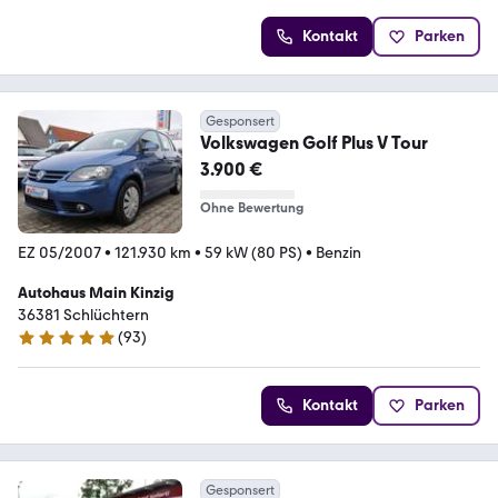
Kontakt
Parken
Gesponsert
Volkswagen Golf Plus V Tour
3.900 €
Ohne Bewertung
EZ 05/2007
•
121.930 km
•
59 kW (80 PS)
•
Benzin
Autohaus Main Kinzig
36381 Schlüchtern
(
93
)
5 Sterne
Kontakt
Parken
Gesponsert