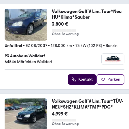
Volkswagen Golf V Lim. Tour*Neu
HU*Klima*Sauber
3.800 €
Ohne Bewertung
Unfallfrei
•
EZ 08/2007
•
128.000 km
•
75 kW (102 PS)
•
Benzin
P3 Autohaus Walldorf
64546 Mörfelden Walldorf
Kontakt
Parken
Volkswagen Golf V Lim. Tour*TÜV-
NEU*SHZ*KLIMA*TMP*PDC*
4.999 €
Ohne Bewertung