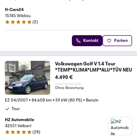
H-Cars24
15745 Wildau
(
2
)
5 Sterne
Kontakt
Parken
Volkswagen Golf V 1.4 Tour
*TEMP*KLIMA*LMF*ALU*TÜV NEU
4.490 €
Ohne Bewertung
EZ 04/2007
•
84.608 km
•
59 kW (80 PS)
•
Benzin
Tour
HZ Automobile
42551 Velbert
(
28
)
5 Sterne