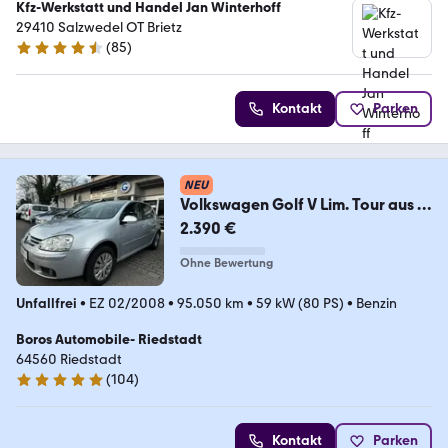
Kfz-Werkstatt und Handel Jan Winterhoff
29410 Salzwedel OT Brietz
(
85
)
4.3 Sterne
Kontakt
Parken
NEU
Volkswagen Golf V Lim. Tour aus 2.
Hand
2.390 €
Ohne Bewertung
Unfallfrei
•
EZ 02/2008
•
95.050 km
•
59 kW (80 PS)
•
Benzin
Boros Automobile- Riedstadt
64560 Riedstadt
(
104
)
4.9 Sterne
Kontakt
Parken