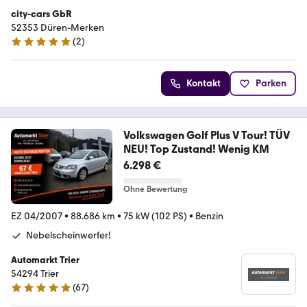
city-cars GbR
52353 Düren-Merken
(
2
)
5 Sterne
Kontakt
Parken
Volkswagen Golf Plus V Tour! TÜV
NEU! Top Zustand! Wenig KM
6.298 €
Ohne Bewertung
EZ 04/2007
•
88.686 km
•
75 kW (102 PS)
•
Benzin
Nebelscheinwerfer!
Automarkt Trier
54294 Trier
(
67
)
5 Sterne