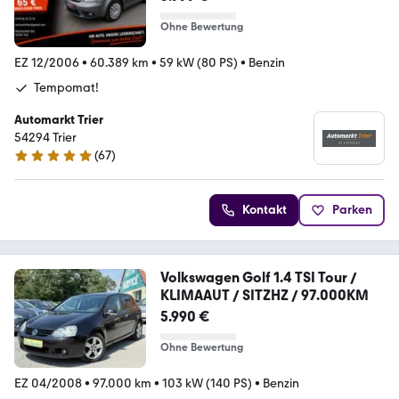
Ohne Bewertung
EZ 12/2006
•
60.389 km
•
59 kW (80 PS)
•
Benzin
Tempomat!
Automarkt Trier
54294 Trier
(
67
)
5 Sterne
Kontakt
Parken
Volkswagen Golf 1.4 TSI Tour /
KLIMAAUT / SITZHZ / 97.000KM
5.990 €
Ohne Bewertung
EZ 04/2008
•
97.000 km
•
103 kW (140 PS)
•
Benzin