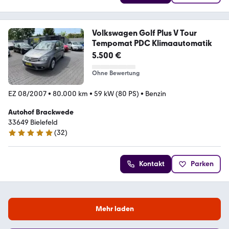
Volkswagen Golf Plus V Tour
Tempomat PDC Klimaautomatik
5.500 €
Ohne Bewertung
EZ 08/2007
•
80.000 km
•
59 kW (80 PS)
•
Benzin
Autohof Brackwede
33649 Bielefeld
(
32
)
4.8 Sterne
Kontakt
Parken
Mehr laden