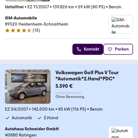
Unfallfrei
•
EZ 11/2007
•
139.826 km
•
59 kW (80 PS)
•
Benzin
GM-Automobile
89520 Heidenheim-Schnaitheim
(
13
)
4.7 Sterne
Kontakt
Parken
Volkswagen Golf Plus V Tour
*Automatik*2.Hand*PDC*
5.590 €
Ohne Bewertung
EZ 04/2007
•
142.000 km
•
85 kW (116 PS)
•
Benzin
Automatik
2.Hand
Autohaus Schneider GmbH
40880 Ratingen