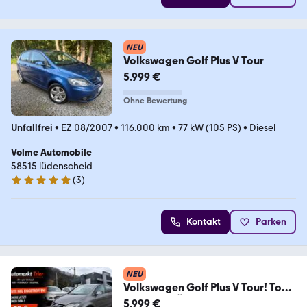
NEU
Volkswagen Golf Plus V Tour
5.999 €
Ohne Bewertung
Unfallfrei
•
EZ 08/2007
•
116.000 km
•
77 kW (105 PS)
•
Diesel
Volme Automobile
58515 lüdenscheid
(
3
)
5 Sterne
Kontakt
Parken
NEU
Volkswagen Golf Plus V Tour! Top
Zustand! TÜV NEU! 1.Hand!
5.999 €