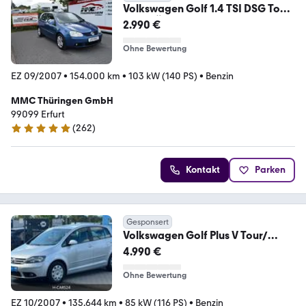
Volkswagen Golf 1.4 TSI DSG Tour
KEIN TÜV
2.990 €
Ohne Bewertung
EZ 09/2007
•
154.000 km
•
103 kW (140 PS)
•
Benzin
MMC Thüringen GmbH
99099 Erfurt
(
262
)
4.9 Sterne
Kontakt
Parken
Gesponsert
Volkswagen Golf Plus V Tour/
Automatik/ Tüv Neu
4.990 €
Ohne Bewertung
EZ 10/2007
•
135.644 km
•
85 kW (116 PS)
•
Benzin