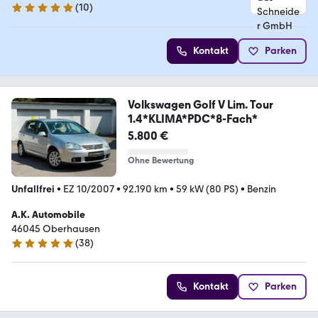
(
10
)
5 Sterne
Kontakt
Parken
Volkswagen Golf V Lim. Tour
1.4*KLIMA*PDC*8-Fach*
5.800 €
Ohne Bewertung
Unfallfrei
•
EZ 10/2007
•
92.190 km
•
59 kW (80 PS)
•
Benzin
A.K. Automobile
46045 Oberhausen
(
38
)
5 Sterne
Kontakt
Parken