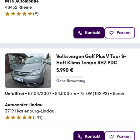
MTK Automobile
48432 Rheine
(
9
)
5 Sterne
Kontakt
Parken
Volkswagen Golf Plus V Tour S-
Heft Klima Tempo SHZ PDC
5.990 €
Ohne Bewertung
Unfallfrei
•
EZ 04/2007
•
84.000 km
•
75 kW (102 PS)
•
Benzin
Autocenter Lindau
37191 Katlenburg-Lindau
(
141
)
4.9 Sterne
Kontakt
Parken