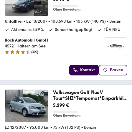
Ohne Bewertung
Unfallfrei
•
EZ 10/2007
•
108.690 km
•
103 kW (140 PS)
•
Benzin
Aktionszins 3,99 %
Scheckheftgepflegt
TÜV NEU
Rock Automobil GmbH
45721 Haltern am See
(
46
)
4.7 Sterne
Kontakt
Parken
Volkswagen Golf Plus V
Tour*SHZ*Tempomat*Einparkhilf
e
5.299 €
Ohne Bewertung
EZ 12/2007
•
95.000 km
•
75 kW (102 PS)
•
Benzin