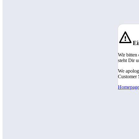
Ei
Wir bitten
steht Dir 
We apologi
Customer S
Homepag