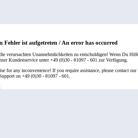
n Fehler ist aufgetreten / An error has occurred
 die verursachten Unannehmlichkeiten zu entschuldigen! Wenn Du Hilfe
unser Kundenservice unter +49 (0)30 - 81097 - 601 zur Verfügung.
se for any inconvenience! If you require assistance, please contact our
upport on +49 (0)30 - 81097 - 601.
e