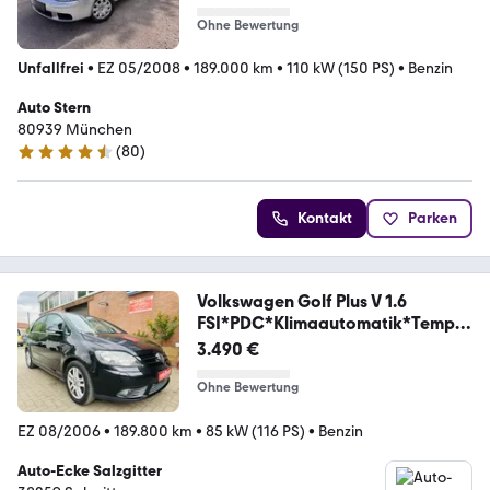
Ohne Bewertung
Unfallfrei
•
EZ 05/2008
•
189.000 km
•
110 kW (150 PS)
•
Benzin
Auto Stern
80939 München
(
80
)
4.6 Sterne
Kontakt
Parken
Volkswagen Golf Plus V 1.6
FSI*PDC*Klimaautomatik*Tempo
mat*
3.490 €
Ohne Bewertung
EZ 08/2006
•
189.800 km
•
85 kW (116 PS)
•
Benzin
Auto-Ecke Salzgitter