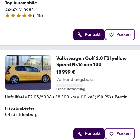
Top Automobile
32429 Minden
(
148
)
4.9 Sterne
Kontakt
Parken
Volkswagen Golf 2.0 FSI yellow
Speed Nr.16 von 100
18.999 €
Verhandlungsbasis
Ohne Bewertung
Unfallfrei
•
EZ 03/2006
•
88.500 km
•
110 kW (150 PS)
•
Benzin
Privatanbieter
04838 Eilenburg
Kontakt
Parken