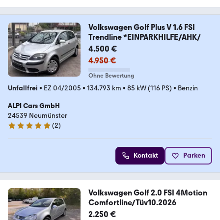
Volkswagen Golf Plus V 1.6 FSI
Trendline *EINPARKHILFE/AHK/
4.500 €
4.950 €
Ohne Bewertung
Unfallfrei
•
EZ 04/2005
•
134.793 km
•
85 kW (116 PS)
•
Benzin
ALPI Cars GmbH
24539 Neumünster
(
2
)
5 Sterne
Kontakt
Parken
Volkswagen Golf 2.0 FSI 4Motion
Comfortline/Tüv10.2026
2.250 €