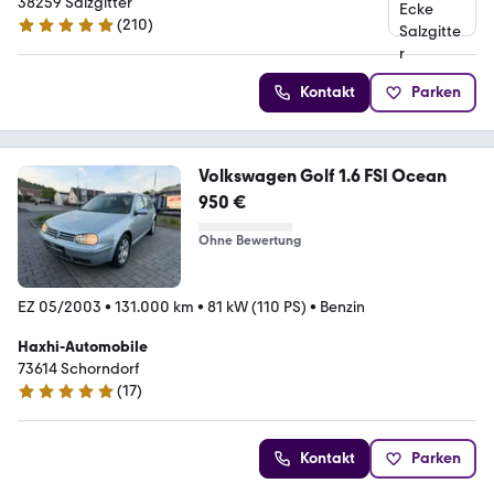
38259 Salzgitter
(
210
)
4.9 Sterne
Kontakt
Parken
Volkswagen Golf 1.6 FSI Ocean
950 €
Ohne Bewertung
EZ 05/2003
•
131.000 km
•
81 kW (110 PS)
•
Benzin
Haxhi-Automobile
73614 Schorndorf
(
17
)
4.8 Sterne
Kontakt
Parken