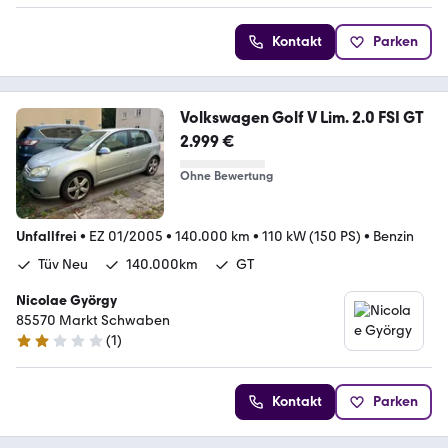
Kontakt
Parken
Volkswagen Golf V Lim. 2.0 FSI GT
2.999 €
Ohne Bewertung
Unfallfrei
•
EZ 01/2005
•
140.000 km
•
110 kW (150 PS)
•
Benzin
Tüv Neu
140.000km
GT
Nicolae György
85570 Markt Schwaben
(
1
)
2 Sterne
Kontakt
Parken