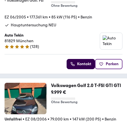
Ohne Bewertung
EZ 06/2005
•
177.361 km
•
85 kW (116 PS)
•
Benzin
Hauptuntersuchung NEU
Auto Tekin
81829 München
(
128
)
4.8 Sterne
Kontakt
Parken
Volkswagen Golf 2.0 T-FSI GTI GTI
9.999 €
Ohne Bewertung
Unfallfrei
•
EZ 08/2006
•
79.000 km
•
147 kW (200 PS)
•
Benzin