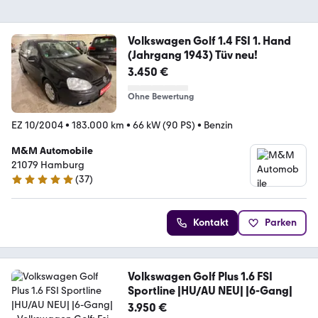
Volkswagen Golf 1.4 FSI 1. Hand
(Jahrgang 1943) Tüv neu!
3.450 €
Ohne Bewertung
EZ 10/2004
•
183.000 km
•
66 kW (90 PS)
•
Benzin
M&M Automobile
21079 Hamburg
(
37
)
4.9 Sterne
Kontakt
Parken
Volkswagen Golf Plus 1.6 FSI
Sportline |HU/AU NEU| |6-Gang|
3.950 €