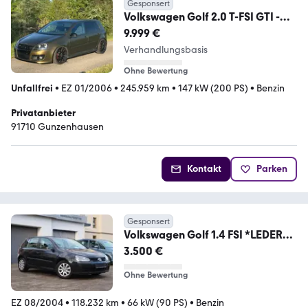
Gesponsert
Volkswagen Golf 2.0 T-FSI GTI -
Liebhaberfahrzeug
9.999 €
Verhandlungsbasis
Ohne Bewertung
Unfallfrei
•
EZ 01/2006
•
245.959 km
•
147 kW (200 PS)
•
Benzin
Privatanbieter
91710 Gunzenhausen
Kontakt
Parken
Gesponsert
Volkswagen Golf 1.4 FSI *LEDER
*KLIMA *SITZHEIZUNG
3.500 €
Ohne Bewertung
EZ 08/2004
•
118.232 km
•
66 kW (90 PS)
•
Benzin