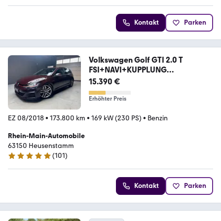
Kontakt
Parken
Volkswagen Golf GTI 2.0 T
FSI+NAVI+KUPPLUNG
NEU+LED+KAMERA+
15.390 €
Erhöhter Preis
EZ 08/2018
•
173.800 km
•
169 kW (230 PS)
•
Benzin
Rhein-Main-Automobile
63150 Heusenstamm
(
101
)
4.8 Sterne
Kontakt
Parken