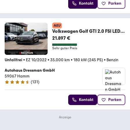
Kontakt
Parken
NEU
Volkswagen Golf GTI 2.0 FSI LED
ACC DCC CARPLAY URANO-GRAU
21.897 €
Sehr guter Preis
Unfallfrei
•
EZ 10/2022
•
35.000 km
•
180 kW (245 PS)
•
Benzin
Autohaus Dressman GmbH
59067 Hamm
(
131
)
4.6 Sterne
Kontakt
Parken