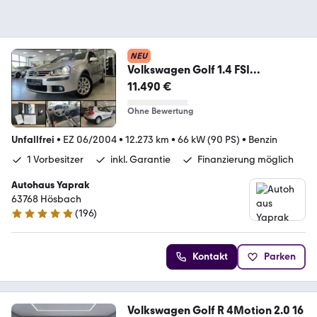
NEU
Volkswagen Golf 1.4 FSI
Comfortline|1HD|12.273km|Raritä
11.490 €
t
Ohne Bewertung
Unfallfrei
•
EZ 06/2004
•
12.273 km
•
66 kW (90 PS)
•
Benzin
1 Vorbesitzer
inkl. Garantie
Finanzierung möglich
Autohaus Yaprak
63768 Hösbach
(
196
)
4.8 Sterne
Kontakt
Parken
Volkswagen Golf R 4Motion 2.0 16