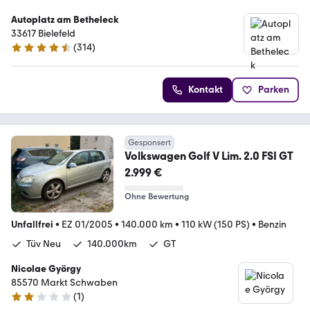
Autoplatz am Betheleck
33617 Bielefeld
(
314
)
4.7 Sterne
Kontakt
Parken
Gesponsert
Volkswagen Golf V Lim. 2.0 FSI GT
2.999 €
Ohne Bewertung
Unfallfrei
•
EZ 01/2005
•
140.000 km
•
110 kW (150 PS)
•
Benzin
Tüv Neu
140.000km
GT
Nicolae György
85570 Markt Schwaben
(
1
)
2 Sterne