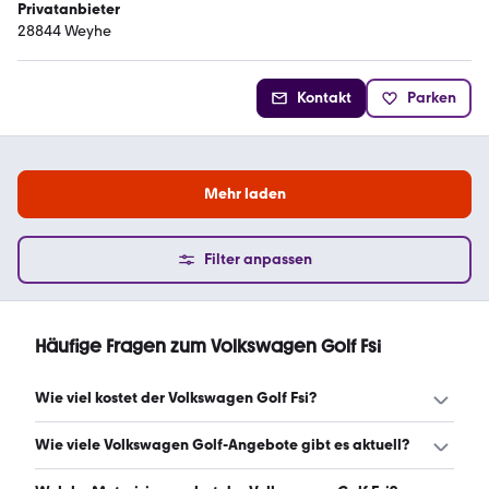
Privatanbieter
28844 Weyhe
Kontakt
Parken
Mehr laden
Filter anpassen
Häufige Fragen zum Volkswagen Golf Fsi
Wie viel kostet der Volkswagen Golf Fsi?
Ein guter Preis für einen Volkswagen Golf Fsi liegt zwischen
Wie viele Volkswagen Golf-Angebote gibt es aktuell?
1.600 € und 3.950 €. (Stand: 8.8.2026)
Es gibt insgesamt 456 Volkswagen Golf bei mobile.de,