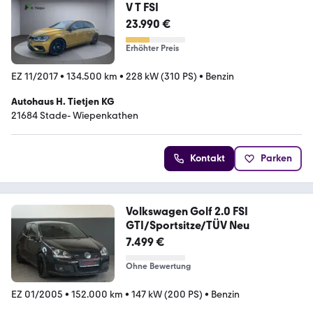
V T FSI
23.990 €
Erhöhter Preis
EZ 11/2017
•
134.500 km
•
228 kW (310 PS)
•
Benzin
Autohaus H. Tietjen KG
21684 Stade- Wiepenkathen
Kontakt
Parken
Volkswagen Golf 2.0 FSI
GTI/Sportsitze/TÜV Neu
7.499 €
Ohne Bewertung
EZ 01/2005
•
152.000 km
•
147 kW (200 PS)
•
Benzin