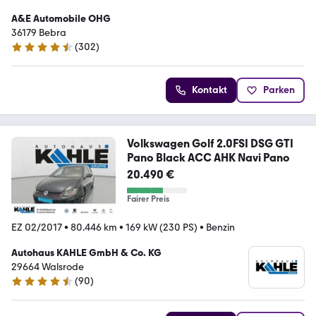
A&E Automobile OHG
36179 Bebra
(
302
)
4.4 Sterne
Kontakt
Parken
Volkswagen Golf 2.0FSI DSG GTI
Pano Black ACC AHK Navi Pano
20.490 €
Fairer Preis
EZ 02/2017
•
80.446 km
•
169 kW (230 PS)
•
Benzin
Autohaus KAHLE GmbH & Co. KG
29664 Walsrode
(
90
)
4.5 Sterne