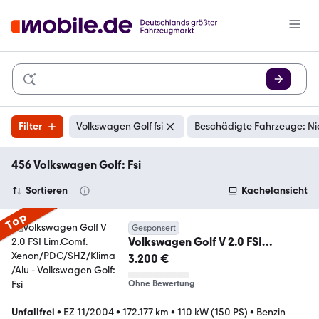
Filter
Volkswagen Golf fsi
Beschädigte Fahrzeuge: Ni
456 Volkswagen Golf: Fsi
Sortieren
Kachelansicht
Top
Gesponsert
Volkswagen Golf V 2.0 FSI
Lim.Comf.
3.200 €
Xenon/PDC/SHZ/Klima/Alu
Ohne Bewertung
Unfallfrei
•
EZ 11/2004
•
172.177 km
•
110 kW (150 PS)
•
Benzin