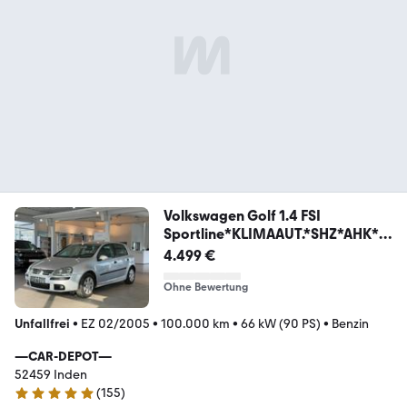
Volkswagen Golf 1.4 FSI
Sportline*KLIMAAUT.*SHZ*AHK*T
EMP.*
4.499 €
Ohne Bewertung
Unfallfrei
•
EZ 02/2005
•
100.000 km
•
66 kW (90 PS)
•
Benzin
—CAR-DEPOT—
52459 Inden
(
155
)
4.9 Sterne