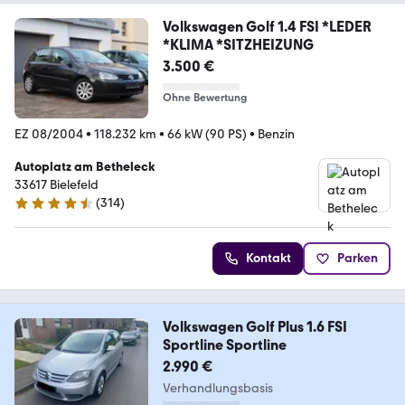
Volkswagen Golf 1.4 FSI *LEDER
*KLIMA *SITZHEIZUNG
3.500 €
Ohne Bewertung
EZ 08/2004
•
118.232 km
•
66 kW (90 PS)
•
Benzin
Autoplatz am Betheleck
33617 Bielefeld
(
314
)
4.7 Sterne
Kontakt
Parken
Volkswagen Golf Plus 1.6 FSI
Sportline Sportline
2.990 €
Verhandlungsbasis