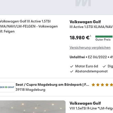
Volkswagen Golf
III Active 1.5TSI KLIMA/N
¹
18.980 €
Guter Preis
Versicherung vergleichen
Unfallfrei
•
EZ 06/2022
•
4
Motor Euro 6d
Dig
Abstandstempomat
Seat / Cupra Magdeburg am Bördepark | Feser Magdeburg GmbH
5 Sterne
39118 Magdeburg
Volkswagen Golf
VIII 1.5eTSI R-Line *LM-Fe