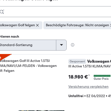
olkswagen Golf felgen
Beschädigte Fahrzeuge: Nicht anzeigen
rtieren nach
p
Volkswagen 
Gesponsert
III Active 1.5TSI KLIMA/N
¹
18.980 €
Guter Preis
Versicherung vergleichen
Unfallfrei
•
EZ 06/2022
•
4