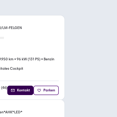
AVI/LM-FELGEN
9.950 km
•
96 kW (131 PS)
•
Benzin
itales Cockpit
(
46
)
Kontakt
Parken
lgen*AHK*LED*