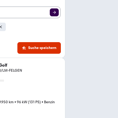
Suche speichern
Golf
AVI/LM-FELGEN
9.950 km
•
96 kW (131 PS)
•
Benzin