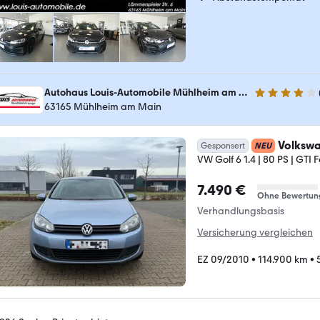
Autohaus Louis-Automobile Mühlheim am Main
4.2 Sterne
63165 Mühlheim am Main
Volkswa
Gesponsert
NEU
VW Golf 6 1.4 | 80 PS | GTI
7.490 €
Ohne Bewertun
Verhandlungsbasis
Versicherung vergleichen
EZ 09/2010
•
114.900 km
•