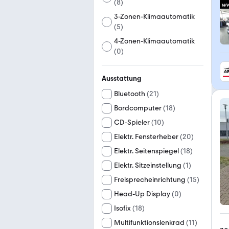
(
8
)
3-Zonen-Klimaautomatik
(
5
)
4-Zonen-Klimaautomatik
(
0
)
Ausstattung
Bluetooth
(
21
)
Bordcomputer
(
18
)
CD-Spieler
(
10
)
Elektr. Fensterheber
(
20
)
Elektr. Seitenspiegel
(
18
)
Elektr. Sitzeinstellung
(
1
)
Freisprecheinrichtung
(
15
)
Head-Up Display
(
0
)
Isofix
(
18
)
Multifunktionslenkrad
(
11
)