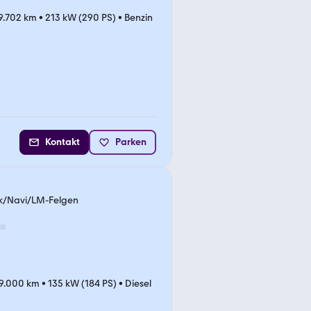
9.702 km
•
213 kW (290 PS)
•
Benzin
Kontakt
Parken
ik/Navi/LM-Felgen
19.000 km
•
135 kW (184 PS)
•
Diesel