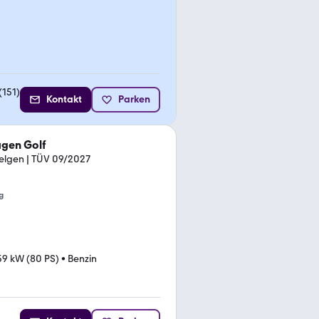
(
151
)
Kontakt
Parken
gen Golf
 Felgen | TÜV 09/2027
g
59 kW (80 PS)
•
Benzin