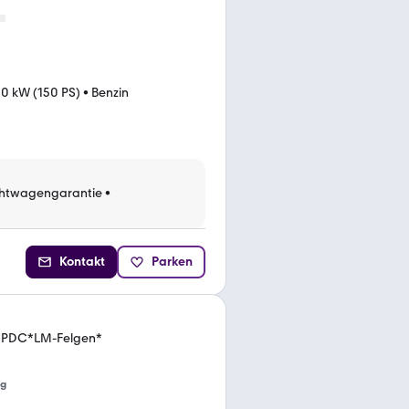
10 kW (150 PS)
•
Benzin
htwagengarantie
•
Kontakt
Parken
*PDC*LM-Felgen*
ng