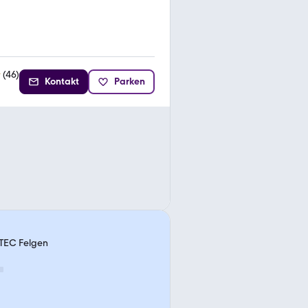
(
46
)
Kontakt
Parken
 TEC Felgen