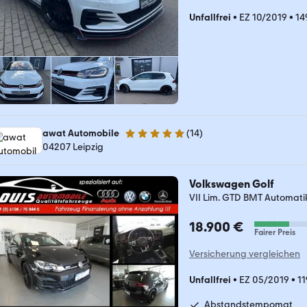
Unfallfrei
•
EZ 10/2019
•
14
awat Automobile
(
14
)
4.9 Sterne
04207 Leipzig
Volkswagen Golf
VII Lim. GTD BMT Automat
18.900 €
Fairer Preis
Versicherung vergleichen
Unfallfrei
•
EZ 05/2019
•
1
Abstandstempomat