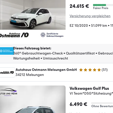
24.615 €
Fairer Preis
Versicherung vergleichen
EZ 10/2020
•
51.099 km
•
1
Dieses Fahrzeug bietet
:
360° Gebrauchtwagen-Check
•
Qualitätszertifikat
•
Gebrauc
Wartungsfreiheit
•
Umtauschrecht
Autohaus Ostmann Melsungen GmbH
(
51
)
5 Sterne
34212 Melsungen
Volkswagen Golf Plus
VI Team*DSG*Sitzheizung
6.490 €
Ohne Bewertu