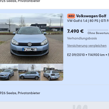
926 Seelze, Privatanbieter
Volkswagen Golf
NEU
VW Golf 6 1.4 | 80 PS | GTI
7.490 €
Ohne Bewertun
Verhandlungsbasis
Versicherung vergleichen
EZ 09/2010
•
114.900 km
•
926 Seelze, Privatanbieter