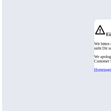
Ei
Wir bitten
steht Dir 
We apologi
Customer S
Homepag