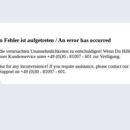
n Fehler ist aufgetreten / An error has occurred
 die verursachten Unannehmlichkeiten zu entschuldigen! Wenn Du Hilfe
unser Kundenservice unter +49 (0)30 - 81097 - 601 zur Verfügung.
se for any inconvenience! If you require assistance, please contact our
upport on +49 (0)30 - 81097 - 601.
e