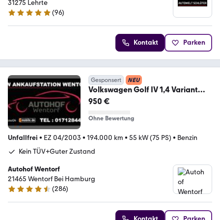
31275 Lehrte
(
96
)
4.9 Sterne
Kontakt
Parken
Gesponsert
NEU
Volkswagen Golf IV 1,4 Variant
Pacific
950 €
Ohne Bewertung
Unfallfrei
•
EZ 04/2003
•
194.000 km
•
55 kW (75 PS)
•
Benzin
Kein TÜV+Guter Zustand
Autohof Wentorf
21465 Wentorf Bei Hamburg
(
286
)
4.7 Sterne
Kontakt
Parken