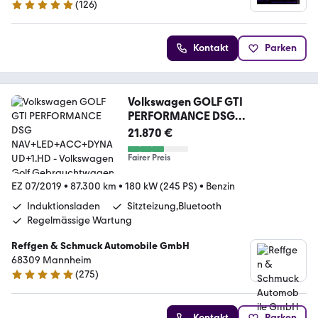
(
126
)
4.8 Sterne
Kontakt
Parken
Volkswagen GOLF GTI
PERFORMANCE DSG
NAV+LED+ACC+DYNAUD+1.HD
21.870 €
Fairer Preis
EZ 07/2019
•
87.300 km
•
180 kW (245 PS)
•
Benzin
Induktionsladen
Sitzteizung,Bluetooth
Regelmässige Wartung
Reffgen & Schmuck Automobile GmbH
68309 Mannheim
(
275
)
4.8 Sterne
Kontakt
Parken