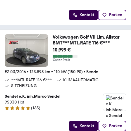
Kontakt
Parken
Volkswagen Golf VII Lim. Allstar
BMT***MTL.RATE 116 €***
10.999 €
Guter Preis
EZ 03/2016
•
123.893 km
•
110 kW (150 PS)
•
Benzin
***MTL.RATE 116 €***
KLIMAAUTOMATIC
SITZHEIZUNG
Sendel e.K. inh.Marco Sendel
95030 Hof
(
165
)
4.8 Sterne
Kontakt
Parken