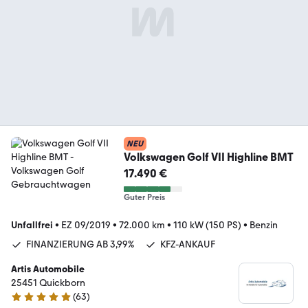
NEU
Volkswagen Golf VII Highline BMT
17.490 €
Guter Preis
Unfallfrei
•
EZ 09/2019
•
72.000 km
•
110 kW (150 PS)
•
Benzin
FINANZIERUNG AB 3,99%
KFZ-ANKAUF
Artis Automobile
25451 Quickborn
(
63
)
5 Sterne