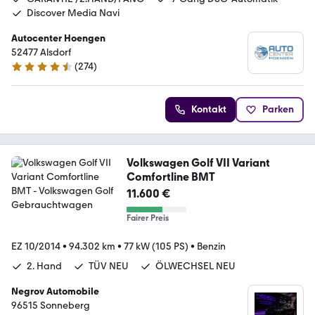
Discover Media Navi
Autocenter Hoengen
52477 Alsdorf
(
274
)
4.5 Sterne
Kontakt
Parken
Volkswagen Golf VII Variant
Comfortline BMT
11.600 €
Fairer Preis
EZ 10/2014
•
94.302 km
•
77 kW (105 PS)
•
Benzin
2. Hand
TÜV NEU
ÖLWECHSEL NEU
Negrov Automobile
96515 Sonneberg