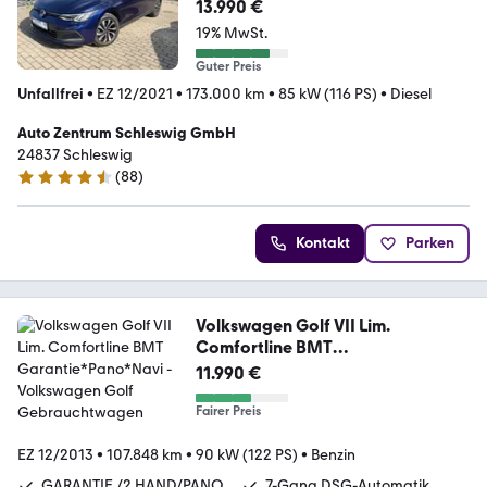
Active ACC Kamera LED SHZ
13.990 €
19% MwSt.
Guter Preis
Unfallfrei
•
EZ 12/2021
•
173.000 km
•
85 kW (116 PS)
•
Diesel
Auto Zentrum Schleswig GmbH
24837 Schleswig
(
88
)
4.7 Sterne
Kontakt
Parken
Volkswagen Golf VII Lim.
Comfortline BMT
Garantie*Pano*Navi
11.990 €
Fairer Preis
EZ 12/2013
•
107.848 km
•
90 kW (122 PS)
•
Benzin
GARANTIE /2.HAND/PANO
7-Gang DSG-Automatik