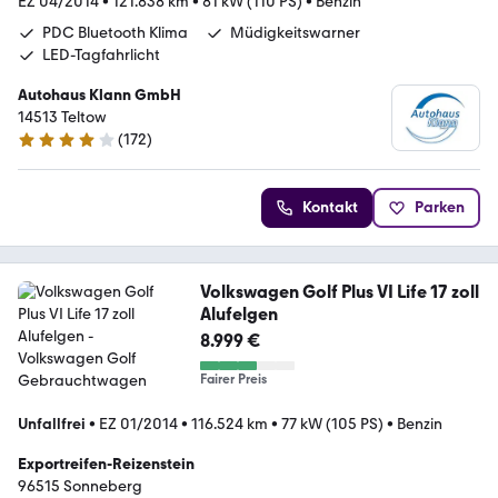
EZ 04/2014
•
121.838 km
•
81 kW (110 PS)
•
Benzin
PDC Bluetooth Klima
Müdigkeitswarner
LED-Tagfahrlicht
Autohaus Klann GmbH
14513 Teltow
(
172
)
4 Sterne
Kontakt
Parken
Volkswagen Golf Plus VI Life 17 zoll
Alufelgen
8.999 €
Fairer Preis
Unfallfrei
•
EZ 01/2014
•
116.524 km
•
77 kW (105 PS)
•
Benzin
Exportreifen-Reizenstein
96515 Sonneberg