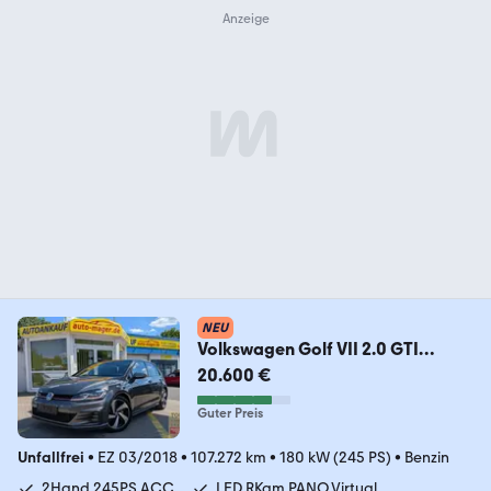
NEU
Volkswagen Golf VII 2.0 GTI
Perf*ACC*LED*PANO*RKam*Virtu
20.600 €
al
Guter Preis
Unfallfrei
•
EZ 03/2018
•
107.272 km
•
180 kW (245 PS)
•
Benzin
2Hand,245PS,ACC
LED,RKam,PANO,Virtual