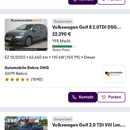
Gesponsert
Volkswagen Golf 8 2.0TDI DSG
Active Virtual AHK Pano Navi
22.290 €
19% MwSt.
Guter Preis
EZ 12/2022
•
62.660 km
•
110 kW (150 PS)
•
Diesel
Automobile Bebra OHG
36179 Bebra
(
1040
)
4.5 Sterne
Kontakt
Parken
Gesponsert
Volkswagen Golf 2.0 TDI VIII Lim.