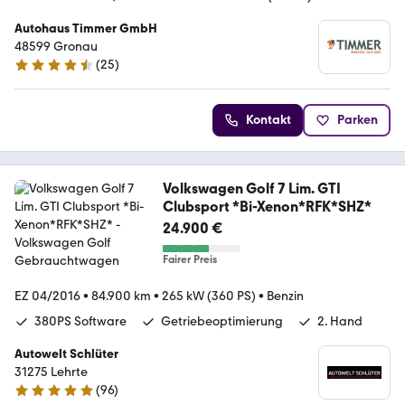
Autohaus Timmer GmbH
48599 Gronau
(
25
)
4.5 Sterne
Kontakt
Parken
Volkswagen Golf 7 Lim. GTI
Clubsport *Bi-Xenon*RFK*SHZ*
24.900 €
Fairer Preis
EZ 04/2016
•
84.900 km
•
265 kW (360 PS)
•
Benzin
380PS Software
Getriebeoptimierung
2. Hand
Autowelt Schlüter
31275 Lehrte
(
96
)
4.9 Sterne