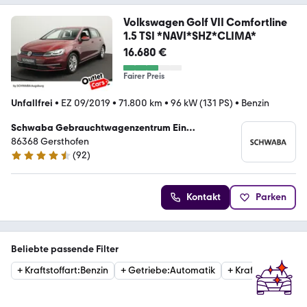
Volkswagen Golf VII Comfortline
1.5 TSI *NAVI*SHZ*CLIMA*
16.680 €
Fairer Preis
Unfallfrei
•
EZ 09/2019
•
71.800 km
•
96 kW (131 PS)
•
Benzin
Schwaba Gebrauchtwagenzentrum Ein
Unternehmen der Schwaba GmbH
86368 Gersthofen
(
92
)
4.5 Sterne
Kontakt
Parken
Beliebte passende Filter
+
Kraftstoffart
:
Benzin
+
Getriebe
:
Automatik
+
Kraftstoffart
:
Die