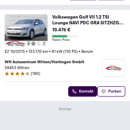
Volkswagen Golf VII 1.2 TSI
Lounge NAVI PDC GRA SITZHZG
PRI
10.476 €
Fairer Preis
EZ 10/2015
•
123.170 km
•
81 kW (110 PS)
•
Benzin
WH Autozentrum Witten/Hattingen GmbH
58453 Witten
(
180
)
4.3 Sterne
Kontakt
Parken