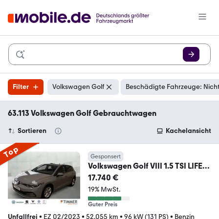
Filter
Volkswagen Golf
Beschädigte Fahrzeuge: Nich
63.113 Volkswagen Golf Gebrauchtwagen
Sortieren
Kachelansicht
Top
Gesponsert
Volkswagen Golf VIII 1.5 TSI LIFE
+LED +VIRTUAL +NAVI +SHZ
17.740 €
19% MwSt.
Guter Preis
Unfallfrei
•
EZ 02/2023
•
52.055 km
•
96 kW (131 PS)
•
Benzin