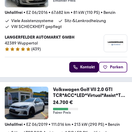
Erhöhter Preis
Unfallfrei
•
EZ 06/2016
•
67.682 km
•
81 kW (110 PS)
•
Benzin
Viele Assistenzsysteme
Sitz-&Lenkradheizung
VW SCHECKHEFT gepflegt
LANGERFELDER AUTOMARKT GMBH
42389 Wuppertal
(
439
)
4.9 Sterne
Kontakt
Parken
Volkswagen Golf VII 2.0 GTI
TCR*ACC*LED*Virtual*Assist*TOP
*
24.700 €
Fairer Preis
Unfallfrei
•
EZ 06/2019
•
111.016 km
•
213 kW (290 PS)
•
Benzin