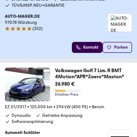
TÜV&INSP. NEU+GARANTIE
AUTO-MAGER.DE
97078 Würzburg
(
352
)
5 Sterne
Kontakt
Parken
Volkswagen Golf 7 Lim. R BMT
4Motion*APR*Zaero*Maxton*
26.980 €
Erhöhter Preis
EZ 01/2017
•
125.000 km
•
294 kW (400 PS)
•
Benzin
Dynaudio
Getriebe Anpassung
Softwareoptimierung
Autowelt Schlüter