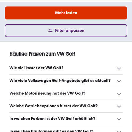
Mehr laden
Filter anpassen
Häufige Fragen zum VW Golf
Wie viel kostet der VW Golf?
Ein guter Preis für einen VW Golf liegt zwischen 5.043 €
Wie viele Volkswagen Golf-Angebote gibt es aktuell?
und 23.654 €. Leasingangebote starten ab 115 €
monatlich. (Stand: 8.8.2026)
Es gibt insgesamt 63.113 Volkswagen Golf bei mobile.de,
Welche Motorisierung hat der VW Golf?
davon 61.757 Gebraucht- und 1.357 Neuwagen. (Stand:
8.8.2026)
Der VW Golf hat Leistungen zwischen 76 und 274 PS.
Welche Getriebeoptionen bietet der VW Golf?
(Stand: 8.8.2026)
Der VW Golf ist mit manuellem, automatischem und
In welchen Farben ist der VW Golf erhältlich?
halbautomatischem Getriebe erhältlich. (Stand:
8.8.2026)
Den VW Golf gibt es in folgenden Farben: grau, schwarz,
In welchen Bauformen gibt es den VW Golf?