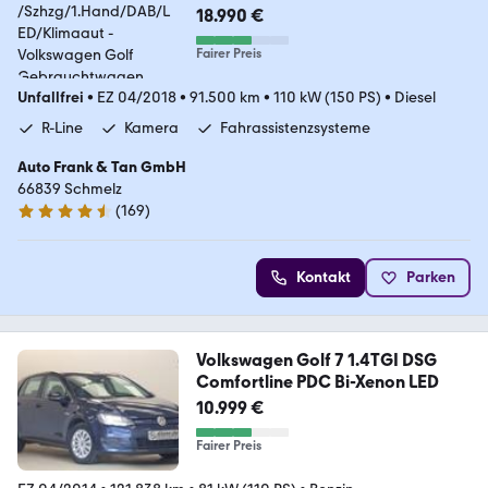
t
18.990 €
Fairer Preis
Unfallfrei
•
EZ 04/2018
•
91.500 km
•
110 kW (150 PS)
•
Diesel
R-Line
Kamera
Fahrassistenzsysteme
Auto Frank & Tan GmbH
66839 Schmelz
(
169
)
4.6 Sterne
Kontakt
Parken
Volkswagen Golf 7 1.4TGI DSG
Comfortline PDC Bi-Xenon LED
10.999 €
Fairer Preis