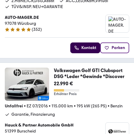
2.Hand,TCR,DSG,Assist
ACC,LED,RKam,Virtual
TÜV&INSP. NEU+GARANTIE
AUTO-MAGER.DE
97078 Würzburg
(
352
)
5 Sterne
Kontakt
Parken
Volkswagen Golf GTI Clubsport
DSG *Leder *Gewinde *Discover
22.990 €
Erhöhter Preis
Unfallfrei
•
EZ 07/2016
•
115.000 km
•
195 kW (265 PS)
•
Benzin
Garantie, Finanzierung
Hauck & Partner Automobile GmbH
51399 Burscheid