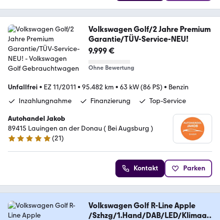
Volkswagen Golf/2 Jahre Premium
Garantie/TÜV-Service-NEU!
9.999 €
Ohne Bewertung
Unfallfrei
•
EZ 11/2011
•
95.482 km
•
63 kW (86 PS)
•
Benzin
Inzahlungnahme
Finanzierung
Top-Service
Autohandel Jakob
89415 Lauingen an der Donau ( Bei Augsburg )
(
21
)
4.8 Sterne
Kontakt
Parken
Volkswagen Golf R-Line Apple
/Szhzg/1.Hand/DAB/LED/Klimaau