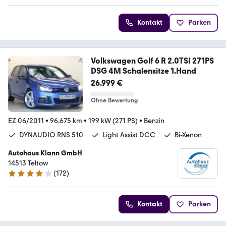
Kontakt
Parken
Volkswagen Golf 6 R 2.0TSI 271PS
DSG 4M Schalensitze 1.Hand
26.999 €
Ohne Bewertung
EZ 06/2011
•
96.675 km
•
199 kW (271 PS)
•
Benzin
DYNAUDIO RNS 510
Light Assist DCC
Bi-Xenon
Autohaus Klann GmbH
14513 Teltow
(
172
)
4 Sterne
Kontakt
Parken