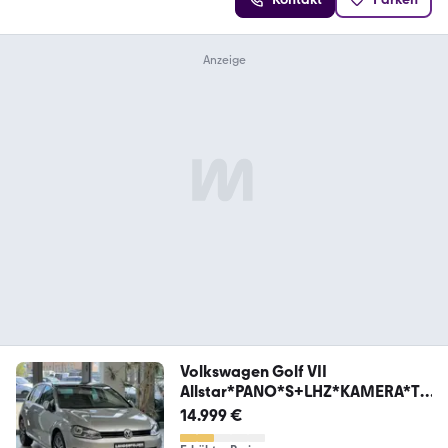
Volkswagen Golf VII
Allstar*PANO*S+LHZ*KAMERA*T
W*ALWETTER*
14.999 €