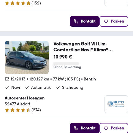
(
152
)
5 Sterne
Kontakt
Parken
Volkswagen Golf VII Lim.
Comfortline Navi* Klima*
Automatik
10.990 €
Ohne Bewertung
EZ 12/2013
•
120.127 km
•
77 kW (105 PS)
•
Benzin
Navi
Automatik
Sitzheizung
Autocenter Hoengen
52477 Alsdorf
(
274
)
4.5 Sterne
Kontakt
Parken