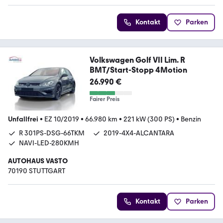
Kontakt
Parken
Volkswagen Golf VII Lim. R
BMT/Start-Stopp 4Motion
26.990 €
Fairer Preis
Unfallfrei
•
EZ 10/2019
•
66.980 km
•
221 kW (300 PS)
•
Benzin
R 301PS-DSG-66TKM
2019-4X4-ALCANTARA
NAVI-LED-280KMH
AUTOHAUS VASTO
70190 STUTTGART
Kontakt
Parken