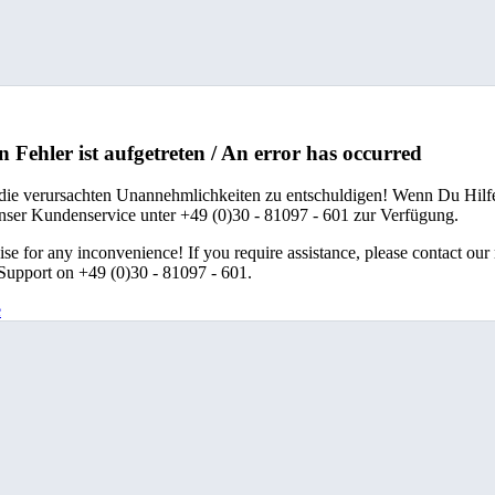
n Fehler ist aufgetreten / An error has occurred
 die verursachten Unannehmlichkeiten zu entschuldigen! Wenn Du Hilfe
unser Kundenservice unter +49 (0)30 - 81097 - 601 zur Verfügung.
se for any inconvenience! If you require assistance, please contact our
upport on +49 (0)30 - 81097 - 601.
e