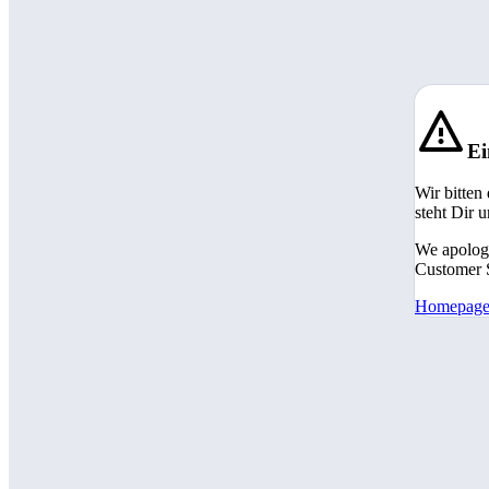
Ei
Wir bitten
steht Dir 
We apologi
Customer S
Homepag