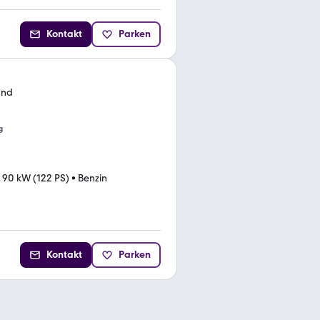
Kontakt
Parken
and
g
•
90 kW (122 PS)
•
Benzin
Kontakt
Parken