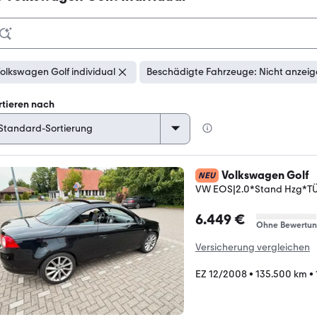
olkswagen Golf individual
Beschädigte Fahrzeuge: Nicht anzei
rtieren nach
Volkswagen Golf
NEU
VW EOS|2.0*Stand Hzg*TÜ
6.449 €
Ohne Bewertu
Versicherung vergleichen
EZ 12/2008
•
135.500 km
•