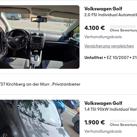
Volkswagen Golf
2.0 FSI Individual Automati
4.100 €
Ohne Bewertun
Verhandlungsbasis
Versicherung vergleichen
Unfallfrei
•
EZ 10/2007
•
21
737 Kirchberg an der Murr , Privatanbieter
Volkswagen Golf
1.4 TSI 90kW Individual Var
1.900 €
Ohne Bewertun
Verhandlungsbasis