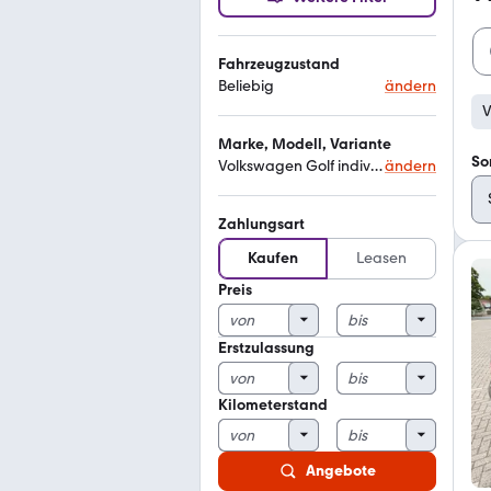
Fahrzeugzustand
Beliebig
ändern
V
Marke, Modell, Variante
So
Volkswagen Golf individual
ändern
Zahlungsart
Kaufen
Leasen
Preis
Erstzulassung
Kilometerstand
Angebote