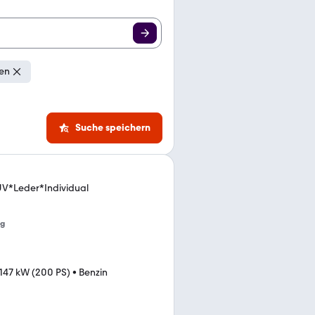
gen
Suche speichern
V*Leder*Individual
ng
147 kW (200 PS)
•
Benzin