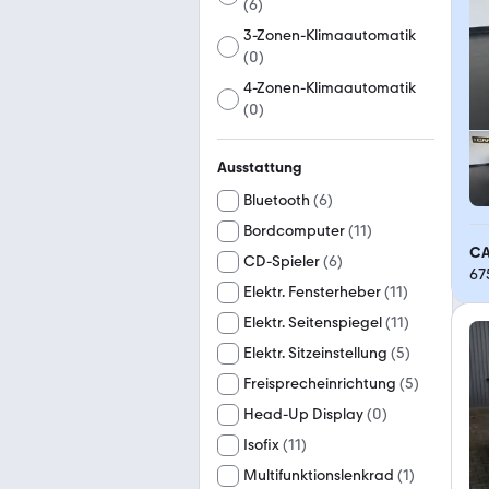
(
6
)
3-Zonen-Klimaautomatik
(
0
)
4-Zonen-Klimaautomatik
(
0
)
Ausstattung
Bluetooth
(
6
)
Bordcomputer
(
11
)
CA
CD-Spieler
(
6
)
67
Elektr. Fensterheber
(
11
)
Elektr. Seitenspiegel
(
11
)
Elektr. Sitzeinstellung
(
5
)
Freisprecheinrichtung
(
5
)
Head-Up Display
(
0
)
Isofix
(
11
)
Multifunktionslenkrad
(
1
)