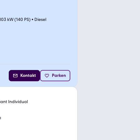
103 kW (140 PS)
•
Diesel
Kontakt
Parken
iant Individual
g