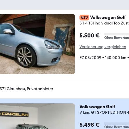
Volkswagen Golf
NEU
5 1.4 TSI individual Top Zu
5.500 €
Ohne Bewertu
Versicherung vergleichen
EZ 03/2009
•
140.000 km
371 Glauchau, Privatanbieter
Volkswagen Golf
V Lim. GT SPORT EDITION
5.498 €
Ohne Bewertu