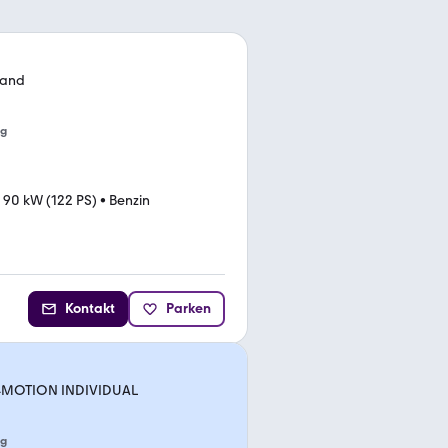
stand
ng
•
90 kW (122 PS)
•
Benzin
Kontakt
Parken
 4MOTION INDIVIDUAL
ng