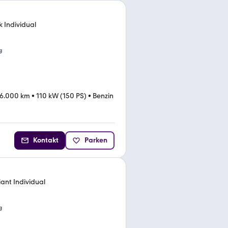
k Individual
g
6.000 km
•
110 kW (150 PS)
•
Benzin
Kontakt
Parken
iant Individual
g