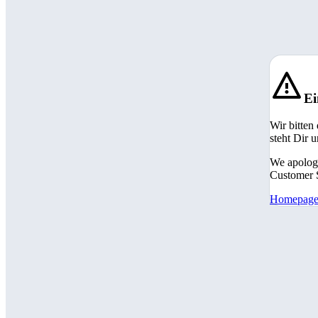
Ei
Wir bitten
steht Dir 
We apologi
Customer S
Homepag