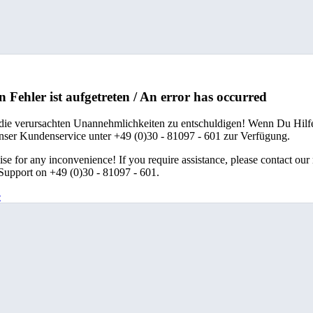
n Fehler ist aufgetreten / An error has occurred
 die verursachten Unannehmlichkeiten zu entschuldigen! Wenn Du Hilfe
unser Kundenservice unter +49 (0)30 - 81097 - 601 zur Verfügung.
se for any inconvenience! If you require assistance, please contact our
upport on +49 (0)30 - 81097 - 601.
e