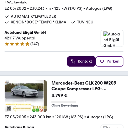
EZ 05/2002
•
230.243 km
•
125 kW (170 PS)
•
Autogas (LPG)
AUTOMATIK*LPG*LEDER
XENON*BOSE*TEMPO*KLIMA
TÜV NEU
Autoland Eligül GmbH
42117 Wuppertal
(
147
)
4.9 Sterne
Kontakt
Parken
Mercedes-Benz CLK 200 W209
Coupe Kompressor LPG-
Gasanlage
4.799 €
Ohne Bewertung
EZ 05/2005
•
243.000 km
•
120 kW (163 PS)
•
Autogas (LPG)
Autohaus Kilrau