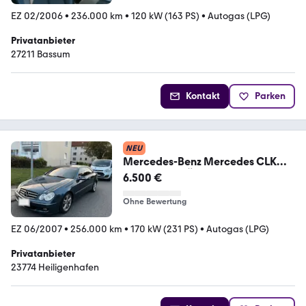
EZ 02/2006
•
236.000 km
•
120 kW (163 PS)
•
Autogas (LPG)
Privatanbieter
27211 Bassum
Kontakt
Parken
NEU
Mercedes-Benz Mercedes CLK
280 V6 LPG TÜV 10/2027
6.500 €
Ohne Bewertung
EZ 06/2007
•
256.000 km
•
170 kW (231 PS)
•
Autogas (LPG)
Privatanbieter
23774 Heiligenhafen