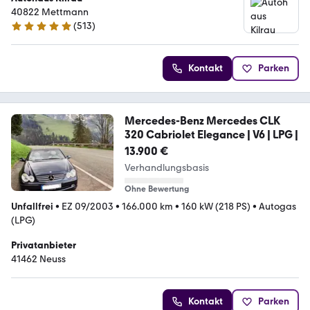
40822 Mettmann
(
513
)
5 Sterne
Kontakt
Parken
Mercedes-Benz Mercedes CLK
320 Cabriolet Elegance | V6 | LPG |
13.900 €
Verhandlungsbasis
Ohne Bewertung
Unfallfrei
•
EZ 09/2003
•
166.000 km
•
160 kW (218 PS)
•
Autogas
(LPG)
Privatanbieter
41462 Neuss
Kontakt
Parken