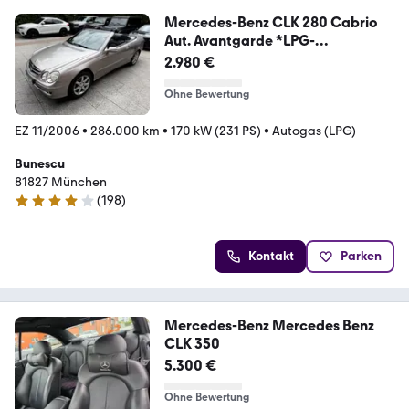
Mercedes-Benz CLK 280 Cabrio
Aut. Avantgarde *LPG-
Gasanlage*
2.980 €
Ohne Bewertung
EZ 11/2006
•
286.000 km
•
170 kW (231 PS)
•
Autogas (LPG)
Bunescu
81827 München
(
198
)
4.2 Sterne
Kontakt
Parken
Mercedes-Benz Mercedes Benz
CLK 350
5.300 €
Ohne Bewertung