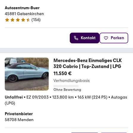
Autozentrum-Buer
45881 Gelsenkirchen
(
156
)
4.7 Sterne
Kontakt
Parken
Mercedes-Benz Einmaliges CLK
320 Cabrio | Top-Zustand | LPG
11.550 €
Verhandlungsbasis
Ohne Bewertung
Unfallfrei
•
EZ 09/2003
•
123.800 km
•
165 kW (224 PS)
•
Autogas
(LPG)
Privatanbieter
58708 Menden