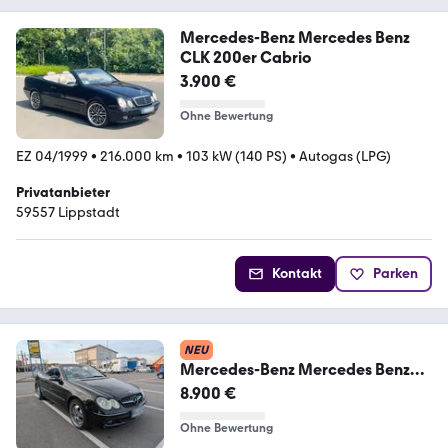
Mercedes-Benz Mercedes Benz
CLK 200er Cabrio
3.900 €
Ohne Bewertung
EZ 04/1999
•
216.000 km
•
103 kW (140 PS)
•
Autogas (LPG)
Privatanbieter
59557 Lippstadt
Kontakt
Parken
NEU
Mercedes-Benz Mercedes Benz
CLK 200 Kompressor Cabrio| L...
8.900 €
Ohne Bewertung