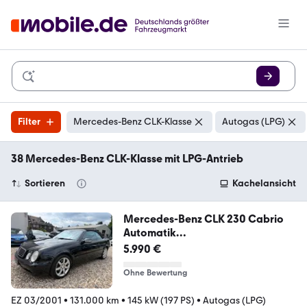
Filter
Mercedes-Benz CLK-Klasse
Autogas (LPG)
38 Mercedes-Benz CLK-Klasse mit LPG-Antrieb
Sortieren
Kachelansicht
Mercedes-Benz CLK 230 Cabrio
Automatik
SHZ/KLIMA/LEDER/LPG
5.990 €
Ohne Bewertung
EZ 03/2001
•
131.000 km
•
145 kW (197 PS)
•
Autogas (LPG)