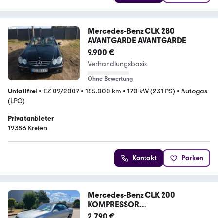
Mercedes-Benz CLK 280
AVANTGARDE AVANTGARDE
9.900 €
Verhandlungsbasis
Ohne Bewertung
Unfallfrei
•
EZ 09/2007
•
185.000 km
•
170 kW (231 PS)
•
Autogas
(LPG)
Privatanbieter
19386 Kreien
Kontakt
Parken
Mercedes-Benz CLK 200
KOMPRESSOR
AVANTGARDE*AUTOMATIK*KLIM
2.790 €