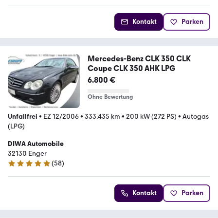
Kontakt
Parken
Mercedes-Benz CLK 350 CLK
Coupe CLK 350 AHK LPG
6.800 €
Ohne Bewertung
Unfallfrei
•
EZ 12/2006
•
333.435 km
•
200 kW (272 PS)
•
Autogas
(LPG)
DIWA Automobile
32130 Enger
(
58
)
5 Sterne
Kontakt
Parken