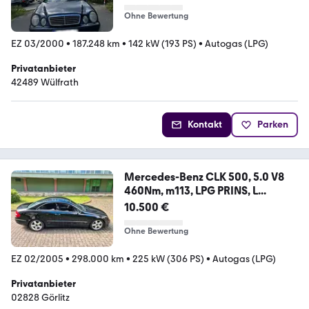
Ohne Bewertung
EZ 03/2000
•
187.248 km
•
142 kW (193 PS)
•
Autogas (LPG)
Privatanbieter
42489 Wülfrath
Kontakt
Parken
Mercedes-Benz CLK 500, 5.0 V8
460Nm, m113, LPG PRINS, L...
10.500 €
Ohne Bewertung
EZ 02/2005
•
298.000 km
•
225 kW (306 PS)
•
Autogas (LPG)
Privatanbieter
02828 Görlitz