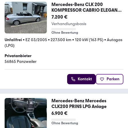
Mercedes-Benz CLK 200
KOMPRESSOR CABRIO ELEGANCE
Benzin + LPG
7.200 €
Verhandlungsbasis
Ohne Bewertung
Unfallfrei
•
EZ 03/2005
•
227.500 km
•
120 kW (163 PS)
•
Autogas
(LPG)
Privatanbieter
56865 Panzweiler
Kontakt
Parken
Mercedes-Benz Mercedes
CLK200 PRINS LPG Anlage
6.900 €
Ohne Bewertung