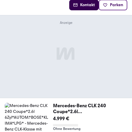
Kontakt
Parken
Mercedes-Benz CLK 240
Coupe*2.6l
6Zyl*AUTOM.*BOSE*KLIMA*LPG*
4.999 €
Ohne Bewertung