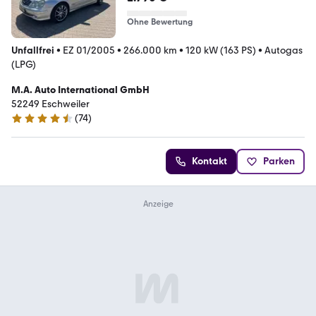
AAUT
Ohne Bewertung
Unfallfrei
•
EZ 01/2005
•
266.000 km
•
120 kW (163 PS)
•
Autogas
(LPG)
M.A. Auto International GmbH
52249 Eschweiler
(
74
)
4.7 Sterne
Kontakt
Parken