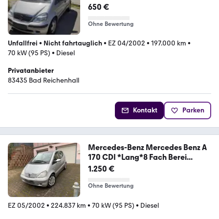
650 €
Ohne Bewertung
Unfallfrei
•
Nicht fahrtauglich
•
EZ 04/2002
•
197.000 km
•
70 kW (95 PS)
•
Diesel
Privatanbieter
83435 Bad Reichenhall
Kontakt
Parken
Mercedes-Benz Mercedes Benz A
170 CDI *Lang*8 Fach Berei...
1.250 €
Ohne Bewertung
EZ 05/2002
•
224.837 km
•
70 kW (95 PS)
•
Diesel