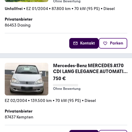
Ohne Bewertung
Unfallfrei
•
EZ 01/2004
•
87.800 km
•
70 kW (95 PS)
•
Diesel
Privatanbieter
86453 Dasing
Kontakt
Parken
Mercedes-Benz MERCEDES A170
CDI LANG ELEGANCE AUTOMATIK
...
750 €
Ohne Bewertung
EZ 02/2004
•
139.500 km
•
70 kW (95 PS)
•
Diesel
Privatanbieter
87437 Kempten