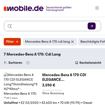
Filter
Mercedes-Benz A 170 cdi lang
Beschädigte Fah
7 Mercedes-Benz A 170: Cdi Lang
Sortieren
Kachelansicht
Mercedes-Benz A 170 CDI
ELEGANCE
Lang*Standheizung*SHZ*Klima*
3.590 €
Ohne Bewertung
Unfallfrei
•
EZ 02/2002
•
43.600 km
•
70 kW (95 PS)
•
Diesel