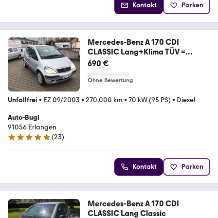
Kontakt
Parken
Mercedes-Benz A 170 CDI
CLASSIC Lang+Klima TÜV =
01/2026
690 €
Ohne Bewertung
Unfallfrei
•
EZ 09/2003
•
270.000 km
•
70 kW (95 PS)
•
Diesel
Auto-Bugl
91056 Erlangen
(
23
)
5 Sterne
Kontakt
Parken
Mercedes-Benz A 170 CDI
CLASSIC Lang Classic