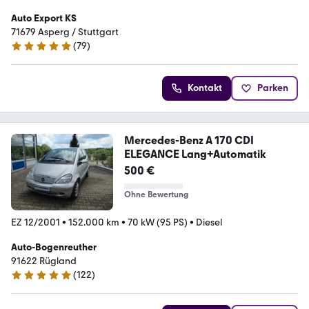
Auto Export KS
71679 Asperg / Stuttgart
(
79
)
4.8 Sterne
Kontakt
Parken
Mercedes-Benz A 170 CDI
ELEGANCE Lang+Automatik
500 €
Ohne Bewertung
EZ 12/2001
•
152.000 km
•
70 kW (95 PS)
•
Diesel
Auto-Bogenreuther
91622 Rügland
(
122
)
5 Sterne