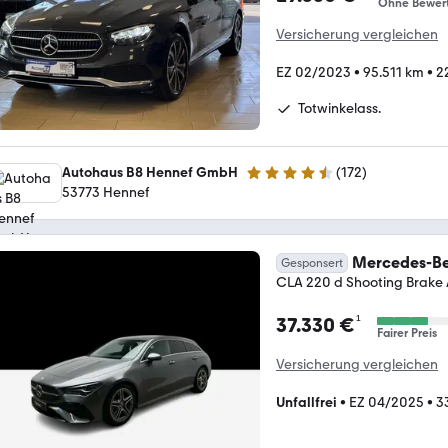
Ohne Bewer
Versicherung vergleichen
EZ 02/2023
•
95.511 km
•
2
Totwinkelass.
Autohaus B8 Hennef GmbH
(
172
)
4.4 Sterne
53773 Hennef
Mercedes-Be
Gesponsert
CLA 220 d Shooting Brake
¹
37.330 €
Fairer Preis
Versicherung vergleichen
Unfallfrei
•
EZ 04/2025
•
3