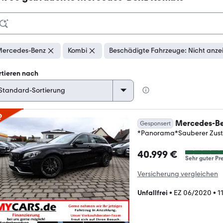
ercedes-Benz
Kombi
Beschädigte Fahrzeuge: Nicht anze
rtieren nach
p
Mercedes-Be
Gesponsert
*Panorama*Sauberer Zus
40.999 €
Sehr guter Pre
Versicherung vergleichen
Unfallfrei
•
EZ 06/2020
•
1