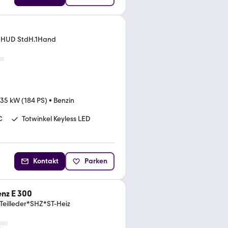
o HUD StdH.1Hand
135 kW (184 PS)
•
Benzin
C
Totwinkel Keyless LED
Kontakt
Parken
nz E 300
illeder*SHZ*ST-Heiz