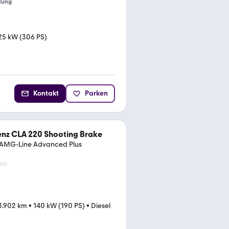
tung
25 kW (306 PS)
Kontakt
Parken
nz CLA 220 Shooting Brake
 AMG-Line Advanced Plus
3.902 km
•
140 kW (190 PS)
•
Diesel