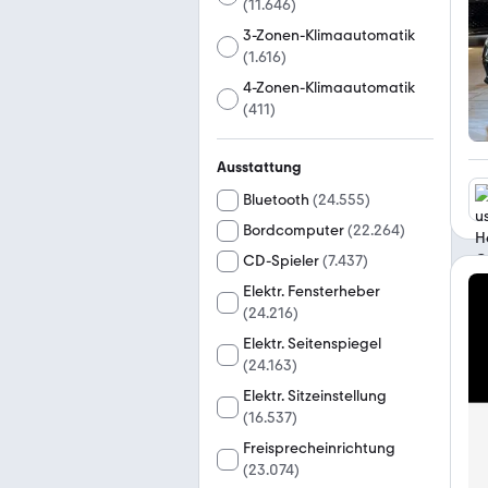
(
11.646
)
3-Zonen-Klimaautomatik
(
1.616
)
4-Zonen-Klimaautomatik
(
411
)
Ausstattung
Bluetooth
(
24.555
)
Bordcomputer
(
22.264
)
CD-Spieler
(
7.437
)
Elektr. Fensterheber
(
24.216
)
Elektr. Seitenspiegel
(
24.163
)
Elektr. Sitzeinstellung
(
16.537
)
Freisprecheinrichtung
(
23.074
)