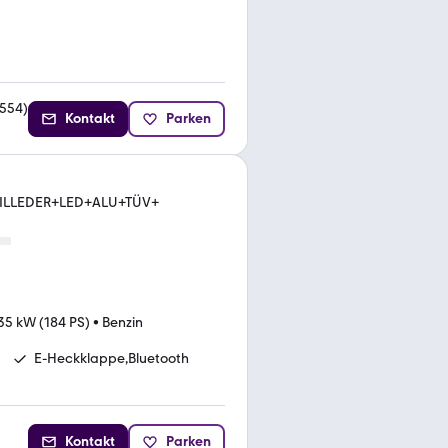
554
)
Kontakt
Parken
EILLEDER+LED+ALU+TÜV+
35 kW (184 PS)
•
Benzin
E-Heckklappe,Bluetooth
Kontakt
Parken