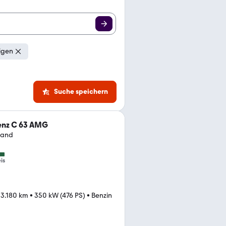
igen
Suche speichern
nz C 63 AMG
tand
is
13.180 km
•
350 kW (476 PS)
•
Benzin