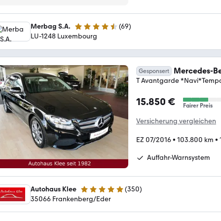
Merbag S.A.
(
69
)
4.4 Sterne
LU-1248 Luxembourg
Mercedes-Be
Gesponsert
T Avantgarde *Navi*Temp
15.850 €
Fairer Preis
Versicherung vergleichen
EZ 07/2016
•
103.800 km
•
Auffahr-Warnsystem
Autohaus Klee
(
350
)
4.9 Sterne
35066 Frankenberg/Eder