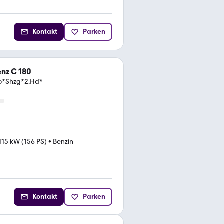
Kontakt
Parken
nz C 180
o*Shzg*2.Hd*
115 kW (156 PS)
•
Benzin
Kontakt
Parken