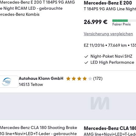
Mercedes-Benz E 200
T 184PS 9G AMG Line Nig
26.999 €
Fairer Preis
Versicherung vergleichen
EZ 11/2016
•
77.669 km
•
13
Night-Paket Navi SHZ
LED High Performance
Autohaus Klann GmbH
(
172
)
4 Sterne
14513 Teltow
Mercedes-Benz CLA 180
AMG line+Navi+LED+T-Led