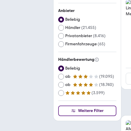
Anbieter
Beliebig
Händler
(
21.455
)
Privatanbieter
(
8.416
)
Firmenfahrzeuge
(
65
)
Händlerbewertung
Beliebig
ab
(
19.095
)
3 Sterne
ab
(
18.740
)
4 Sterne
(
3.599
)
ab
5 Sterne
Weitere Filter