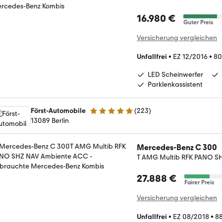
16.980 €
Guter Preis
Versicherung vergleichen
Unfallfrei
•
EZ 12/2016
•
80
LED Scheinwerfer
Parklenkassistent
Först-Automobile
(
223
)
4.9 Sterne
13089 Berlin
Mercedes-Benz C 300
T AMG Multib RFK PANO S
27.888 €
Fairer Preis
Versicherung vergleichen
Unfallfrei
•
EZ 08/2018
•
88