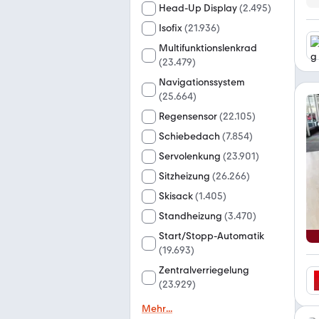
Head-Up Display
(
2.495
)
Isofix
(
21.936
)
Multifunktionslenkrad
(
23.479
)
Navigationssystem
(
25.664
)
Regensensor
(
22.105
)
Schiebedach
(
7.854
)
Servolenkung
(
23.901
)
Sitzheizung
(
26.266
)
Skisack
(
1.405
)
Standheizung
(
3.470
)
Start/Stopp-Automatik
(
19.693
)
Zentralverriegelung
(
23.929
)
Mehr
...