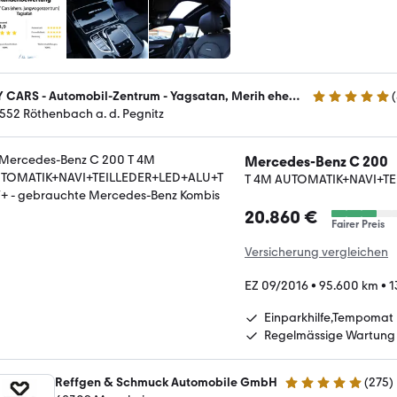
MY CARS - Automobil-Zentrum - Yagsatan, Merih ehem. Jungwagenzentrum Nürnberg
(
4.9 Sterne
552 Röthenbach a. d. Pegnitz
Mercedes-Benz C 200
T 4M AUTOMATIK+NAVI+T
20.860 €
Fairer Preis
Versicherung vergleichen
EZ 09/2016
•
95.600 km
•
1
Einparkhilfe,Tempomat
Regelmässige Wartung
Reffgen & Schmuck Automobile GmbH
(
275
)
4.8 Sterne