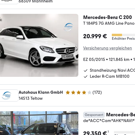
68309 Mannheim
Mercedes-Benz C 200
T 184PS 7G AMG Line Pan
20.999 €
Erhöhter Preis
Versicherung vergleichen
EZ 05/2015
•
121.845 km
•
Standheizung Navi AC
Leder R-Cam MB100
Autohaus Klann GmbH
(
172
)
4 Sterne
14513 Teltow
Mercedes-Be
Gesponsert
de*ACC*Cam*AHK*NAVI*Te
¹
29.350 €