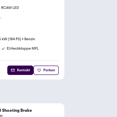
ht RCAM LED
5 kW (184 PS)
•
Benzin
El.Heckklappe MFL
Kontakt
Parken
 Shooting Brake
er