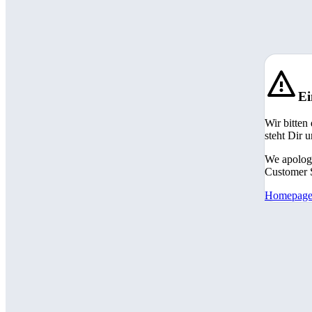
Ei
Wir bitten
steht Dir 
We apologi
Customer S
Homepag