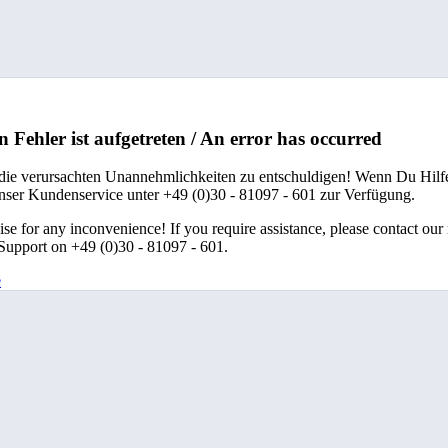
n Fehler ist aufgetreten / An error has occurred
 die verursachten Unannehmlichkeiten zu entschuldigen! Wenn Du Hilfe
unser Kundenservice unter +49 (0)30 - 81097 - 601 zur Verfügung.
se for any inconvenience! If you require assistance, please contact our
upport on +49 (0)30 - 81097 - 601.
e