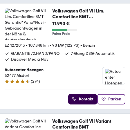
Volkswagen Golf VII Lim.
Comfortline BMT
Garantie*Pano*Navi
11.990 €
Fairer Preis
EZ 12/2013
•
107.848 km
•
90 kW (122 PS)
•
Benzin
GARANTIE /2.HAND/PANO
7-Gang DSG-Automatik
Discover Media Navi
Autocenter Hoengen
52477 Alsdorf
(
274
)
4.5 Sterne
Kontakt
Parken
Volkswagen Golf VII Variant
Comfortline BMT