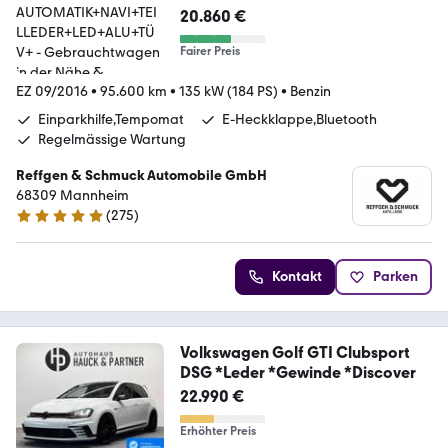
AUTOMATIK+NAVI+TEILLEDER+LE
20.860 €
D+ALU+TÜV+
Fairer Preis
EZ 09/2016
•
95.600 km
•
135 kW (184 PS)
•
Benzin
Einparkhilfe,Tempomat
E-Heckklappe,Bluetooth
Regelmässige Wartung
Reffgen & Schmuck Automobile GmbH
68309 Mannheim
(
275
)
4.8 Sterne
Kontakt
Parken
Volkswagen Golf GTI Clubsport
DSG *Leder *Gewinde *Discover
22.990 €
Erhöhter Preis