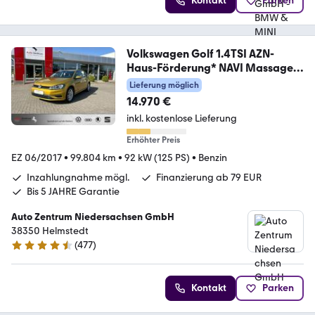
Kontakt
Parken
Volkswagen Golf 1.4TSI AZN-
Haus-Förderung* NAVI Massage
ACC
Lieferung möglich
14.970 €
inkl. kostenlose Lieferung
Erhöhter Preis
EZ 06/2017
•
99.804 km
•
92 kW (125 PS)
•
Benzin
Inzahlungnahme mögl.
Finanzierung ab 79 EUR
Bis 5 JAHRE Garantie
Auto Zentrum Niedersachsen GmbH
38350 Helmstedt
(
477
)
4.5 Sterne
Kontakt
Parken