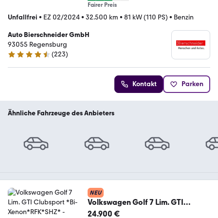
Fairer Preis
Unfallfrei
•
EZ 02/2024
•
32.500 km
•
81 kW (110 PS)
•
Benzin
Auto Bierschneider GmbH
93055 Regensburg
(
223
)
4.4 Sterne
Kontakt
Parken
Ähnliche Fahrzeuge des Anbieters
NEU
Volkswagen Golf 7 Lim. GTI
Clubsport *Bi-Xenon*RFK*SHZ*
24.900 €