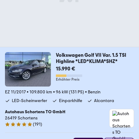
Volkswagen Golf VII Var. 1.5 TSI
Highline *LED*KLIMA*SHZ*
15.990 €
Erhöhter Preis
EZ 11/2017
•
109.800 km
•
96 kW (131 PS)
•
Benzin
LED-Scheinwerfer
Einparkhilfe
Alcantara
Autohaus Schortens TO GmbH
26419 Schortens
(
191
)
5 Sterne