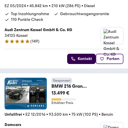
EZ 05/2024
•
45.842 km
•
210 kW (286 PS)
•
Diesel
Top Inzahlungnahme
Gebrauchtwagengarantie
110 Punkte Check
Audi Zentrum Kassel GmbH & Co. KG
34125 Kassel
(
149
)
4.8 Sterne
Kontakt
Parken
Gesponsert
BMW 216 Gran
Tourer/NAVI/GARANTIE/ALU/EUR
13.499 €
O 6/KLIMA//
Erhöhter Preis
Unfallfrei
•
EZ 12/2016
•
93.500 km
•
75 kW (102 PS)
•
Benzin
Domcars