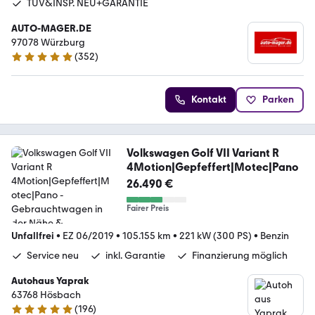
TÜV&INSP. NEU+GARANTIE
AUTO-MAGER.DE
97078 Würzburg
(
352
)
5 Sterne
Kontakt
Parken
Volkswagen Golf VII Variant R
4Motion|Gepfeffert|Motec|Pano
26.490 €
Fairer Preis
Unfallfrei
•
EZ 06/2019
•
105.155 km
•
221 kW (300 PS)
•
Benzin
Service neu
inkl. Garantie
Finanzierung möglich
Autohaus Yaprak
63768 Hösbach
(
196
)