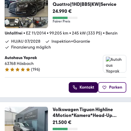
Quattro|1HD|BBS|KW|Service
24.990 €
Fairer Preis
Unfallfrei
•
EZ 11/2014
•
99.205 km
•
245 kW (333 PS)
•
Benzin
HU/AU 07/2028
Inspektion+Garantie
Finanzierung möglich
Autohaus Yaprak
63768 Hösbach
(
196
)
4.8 Sterne
Kontakt
Parken
Volkswagen Tiguan Highline
4Motion*Kamera*Head-Up
Display*
21.500 €