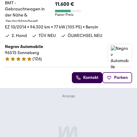
11.600 €
Fairer Preis
EZ 10/2014
•
94.302 km
•
77 kW (105 PS)
•
Benzin
2. Hand
TÜV NEU
ÖLWECHSEL NEU
Negrov Automobile
96515 Sonneberg
(
126
)
4.8 Sterne
Kontakt
Parken