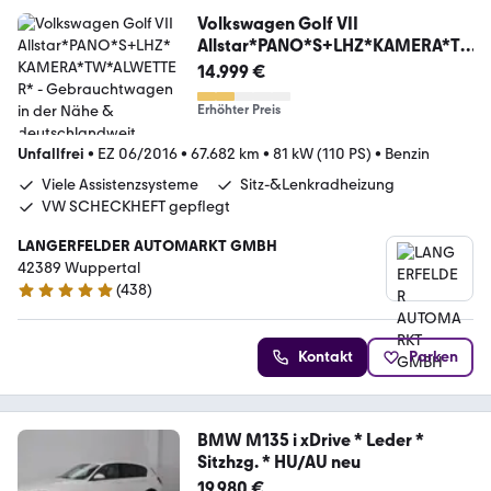
Volkswagen Golf VII
Allstar*PANO*S+LHZ*KAMERA*T
W*ALWETTER*
14.999 €
Erhöhter Preis
Unfallfrei
•
EZ 06/2016
•
67.682 km
•
81 kW (110 PS)
•
Benzin
Viele Assistenzsysteme
Sitz-&Lenkradheizung
VW SCHECKHEFT gepflegt
LANGERFELDER AUTOMARKT GMBH
42389 Wuppertal
(
438
)
4.9 Sterne
Kontakt
Parken
BMW M135 i xDrive * Leder *
Sitzhzg. * HU/AU neu
19.980 €