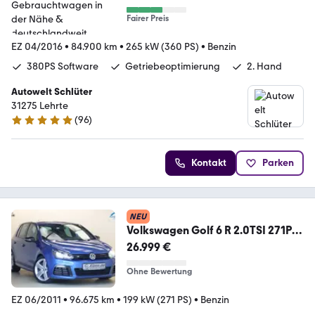
Fairer Preis
EZ 04/2016
•
84.900 km
•
265 kW (360 PS)
•
Benzin
380PS Software
Getriebeoptimierung
2. Hand
Autowelt Schlüter
31275 Lehrte
(
96
)
4.9 Sterne
Kontakt
Parken
NEU
Volkswagen Golf 6 R 2.0TSI 271PS
DSG 4M Schalensitze 1.Hand
26.999 €
Ohne Bewertung
EZ 06/2011
•
96.675 km
•
199 kW (271 PS)
•
Benzin