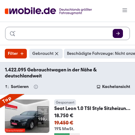
Filter
Gebraucht
Beschädigte Fahrzeuge: Nicht anz
1.422.095 Gebrauchtwagen in der Nähe &
deutschlandweit
Sortieren
Kachelansicht
Top
Gesponsert
Seat Leon 1.0 TSI Style Sitzheizung
Ganzjahresreifen
18.750 €
19.450 €
19% MwSt.