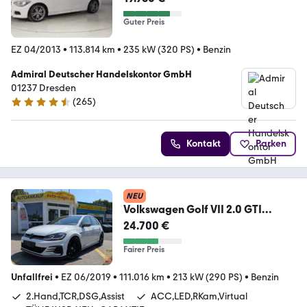
Guter Preis
EZ 04/2013
•
113.814 km
•
235 kW (320 PS)
•
Benzin
Admiral Deutscher Handelskontor GmbH
01237 Dresden
(
265
)
4.6 Sterne
Kontakt
Parken
NEU
Volkswagen Golf VII 2.0 GTI
TCR*ACC*LED*Virtual*Assist*TOP
24.700 €
*
Fairer Preis
Unfallfrei
•
EZ 06/2019
•
111.016 km
•
213 kW (290 PS)
•
Benzin
2.Hand,TCR,DSG,Assist
ACC,LED,RKam,Virtual