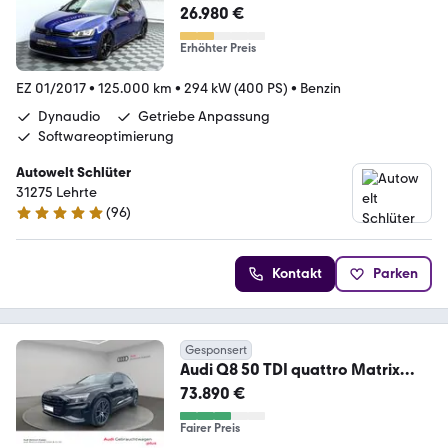
4Motion*APR*Zaero*Maxton*
26.980 €
Erhöhter Preis
EZ 01/2017
•
125.000 km
•
294 kW (400 PS)
•
Benzin
Dynaudio
Getriebe Anpassung
Softwareoptimierung
Autowelt Schlüter
31275 Lehrte
(
96
)
4.9 Sterne
Kontakt
Parken
Gesponsert
Audi Q8 50 TDI quattro Matrix
B&O Pano HuD AHK 360°
73.890 €
Fairer Preis