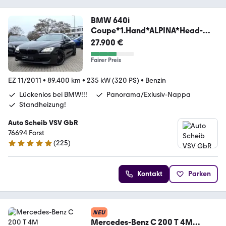
BMW 640i
Coupe*1.Hand*ALPINA*Head-
Up*Kamera*
27.900 €
Fairer Preis
EZ 11/2011
•
89.400 km
•
235 kW (320 PS)
•
Benzin
Lückenlos bei BMW!!!
Panorama/Exlusiv-Nappa
Standheizung!
Auto Scheib VSV GbR
76694 Forst
(
225
)
5 Sterne
Kontakt
Parken
NEU
Mercedes-Benz C 200 T 4M