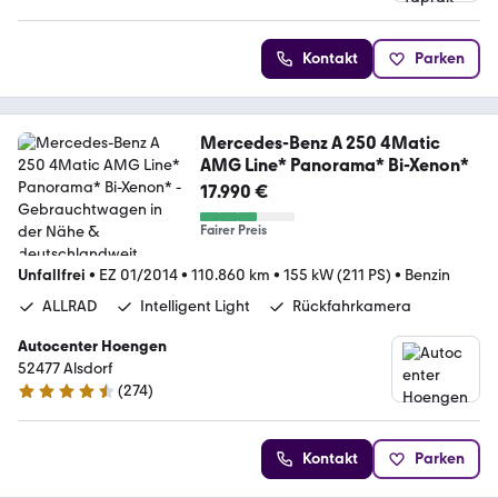
4.8 Sterne
Kontakt
Parken
Mercedes-Benz A 250 4Matic
AMG Line* Panorama* Bi-Xenon*
17.990 €
Fairer Preis
Unfallfrei
•
EZ 01/2014
•
110.860 km
•
155 kW (211 PS)
•
Benzin
ALLRAD
Intelligent Light
Rückfahrkamera
Autocenter Hoengen
52477 Alsdorf
(
274
)
4.5 Sterne
Kontakt
Parken