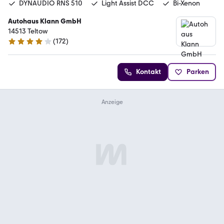
DYNAUDIO RNS 510
Light Assist DCC
Bi-Xenon
Autohaus Klann GmbH
14513 Teltow
(
172
)
4 Sterne
Kontakt
Parken