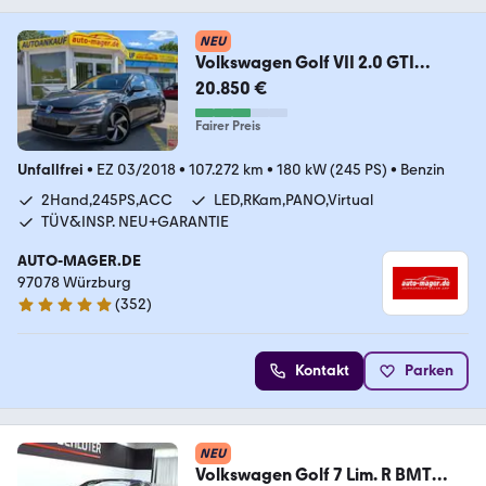
NEU
Volkswagen Golf VII 2.0 GTI
Perf*ACC*LED*PANO*RKam*Virtu
20.850 €
al
Fairer Preis
Unfallfrei
•
EZ 03/2018
•
107.272 km
•
180 kW (245 PS)
•
Benzin
2Hand,245PS,ACC
LED,RKam,PANO,Virtual
TÜV&INSP. NEU+GARANTIE
AUTO-MAGER.DE
97078 Würzburg
(
352
)
5 Sterne
Kontakt
Parken
NEU
Volkswagen Golf 7 Lim. R BMT