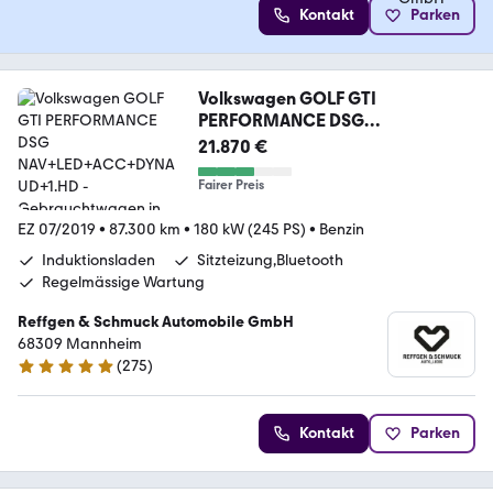
Kontakt
Parken
Volkswagen GOLF GTI
PERFORMANCE DSG
NAV+LED+ACC+DYNAUD+1.HD
21.870 €
Fairer Preis
EZ 07/2019
•
87.300 km
•
180 kW (245 PS)
•
Benzin
Induktionsladen
Sitzteizung,Bluetooth
Regelmässige Wartung
Reffgen & Schmuck Automobile GmbH
68309 Mannheim
(
275
)
4.8 Sterne
Kontakt
Parken