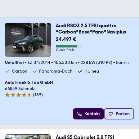
Audi RSQ3 2.5 TFSI quattro
*Carbon*Bose*Pano*Naviplus
24.497 €
Guter Preis
Unfallfrei
•
EZ 04/2014
•
105.500 km
•
228 kW (310 PS)
•
Benzin
Carbon
Panorama-Dach
HU neu
Auto Frank & Tan GmbH
66839 Schmelz
(
169
)
4.6 Sterne
Kontakt
Parken
Audi S5 Cabriolet 3.0 TFSI