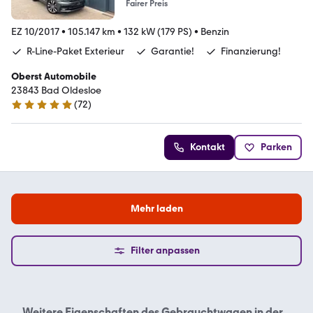
Fairer Preis
EZ 10/2017
•
105.147 km
•
132 kW (179 PS)
•
Benzin
R-Line-Paket Exterieur
Garantie!
Finanzierung!
Oberst Automobile
23843 Bad Oldesloe
(
72
)
5 Sterne
Kontakt
Parken
Mehr laden
Filter anpassen
Weitere Eigenschaften des
Gebrauchtwagen in der