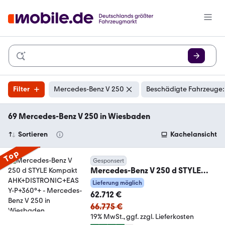
Filter
Mercedes-Benz V 250
Beschädigte Fahrzeuge:
69 Mercedes-Benz V 250 in Wiesbaden
Sortieren
Kachelansicht
Top
Gesponsert
Mercedes-Benz V 250 d STYLE
Kompakt AHK+DISTRONIC+EASY-
Lieferung möglich
P+360°+
62.712 €
66.775 €
19% MwSt.
ggf. zzgl. Lieferkosten