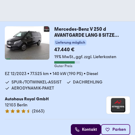
Mercedes-Benz V 250 d
AVANTGARDE LANG 8 SITZE
KAMERA,LED,AHK
Lieferung möglich
47.440 €
19% MwSt.
ggf. zzgl. Lieferkosten
Guter Preis
EZ 12/2023
•
77.525 km
•
140 kW (190 PS)
•
Diesel
SPUR-/TOTWINKEL-ASSIST
DACHREHLING
AERODYNAMIK-PAKET
Autohaus Royal GmbH
12103 Berlin
(
2663
)
4.6 Sterne
Kontakt
Parken