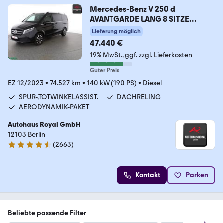
Mercedes-Benz V 250 d
AVANTGARDE LANG 8 SITZE
KAMERA,LED,AHK
Lieferung möglich
47.440 €
19% MwSt.
ggf. zzgl. Lieferkosten
Guter Preis
EZ 12/2023
•
74.527 km
•
140 kW (190 PS)
•
Diesel
SPUR-,TOTWINKELASSIST.
DACHRELING
AERODYNAMIK-PAKET
Autohaus Royal GmbH
12103 Berlin
(
2663
)
4.6 Sterne
Kontakt
Parken
Beliebte passende Filter