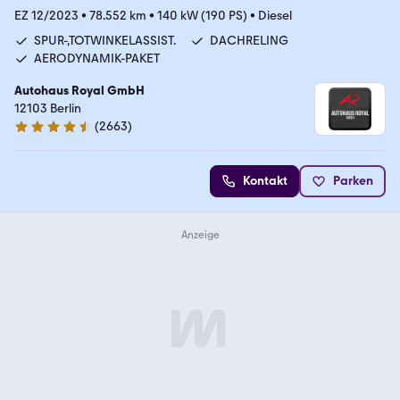
EZ 12/2023
•
78.552 km
•
140 kW (190 PS)
•
Diesel
SPUR-,TOTWINKELASSIST.
DACHRELING
AERODYNAMIK-PAKET
Autohaus Royal GmbH
12103 Berlin
(
2663
)
4.6 Sterne
Kontakt
Parken