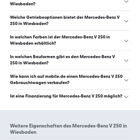
davon 69 Gebraucht- und 0 Neuwagen. (Stand: 9.8.2026)
Wiesbaden?
Der Mercedes-Benz V 250 in Wiesbaden hat Leistungen
Welche Getriebeoptionen bietet der Mercedes-Benz V
zwischen 190 und 190 PS. (Stand: 9.8.2026)
250 in Wiesbaden?
Der Mercedes-Benz V 250 in Wiesbaden ist mit
In welchen Farben ist der Mercedes-Benz V 250 in
automatischem Getriebe erhältlich. (Stand: 9.8.2026)
Wiesbaden erhältlich?
Den Mercedes-Benz V 250 in Wiesbaden gibt es in
In welchen Bauformen gibt es den Mercedes-Benz V
folgenden Farben: schwarz, grau, weiß, silber, blau und
250 in Wiesbaden?
rot. Die häufigste Farbe ist schwarz. (Stand: 9.8.2026)
Den Mercedes-Benz V 250 in Wiesbaden gibt es in
Wie kann ich auf mobile.de einen Mercedes-Benz V 250
folgenden Bauformen: Van. (Stand: 9.8.2026)
Gebrauchtwagen verkaufen?
Alle Informationen zum Verkauf an mobile.de-
Ist eine Finanzierung für Mercedes-Benz V 250 möglich?
Ankaufstationen oder per Inserat auf mobile.de gibt es
auf unserer
Auto verkaufen
Seite.
Ja, ein Großteil der Angebote auf mobile.de kann
entweder über den Händler oder einen Autokredit
finanziert werden. Die ungefähre Rate kann auf der
Weitere Eigenschaften des
Mercedes-Benz V 250 in
jeweiligen Angebotsseite berechnet werden.
Wiesbaden