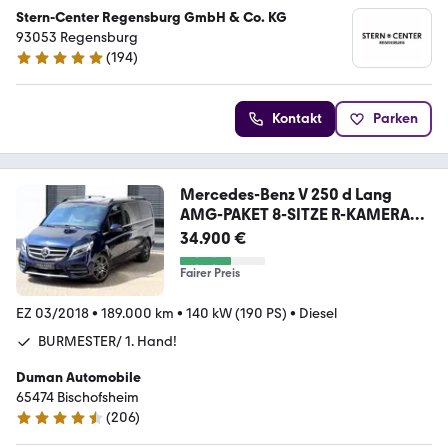
Stern-Center Regensburg GmbH & Co. KG
93053 Regensburg
(
194
)
5 Sterne
Kontakt
Parken
Mercedes-Benz V 250 d Lang
AMG-PAKET 8-SITZE R-KAMERA
AHK
34.900 €
Fairer Preis
EZ 03/2018
•
189.000 km
•
140 kW (190 PS)
•
Diesel
BURMESTER/ 1. Hand!
Duman Automobile
65474 Bischofsheim
(
206
)
4.4 Sterne