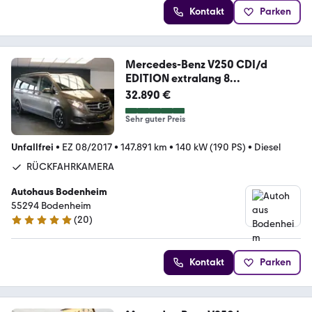
Kontakt
Parken
Mercedes-Benz V250 CDI/d
EDITION extralang 8
SITZER/KAMERA/
32.890 €
Sehr guter Preis
Unfallfrei
•
EZ 08/2017
•
147.891 km
•
140 kW (190 PS)
•
Diesel
RÜCKFAHRKAMERA
Autohaus Bodenheim
55294 Bodenheim
(
20
)
4.9 Sterne
Kontakt
Parken