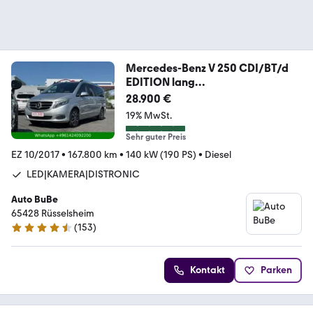
Mercedes-Benz V 250 CDI/BT/d
EDITION lang
KAMERA|LED|DISTRONIC
28.900 €
19% MwSt.
Sehr guter Preis
EZ 10/2017
•
167.800 km
•
140 kW (190 PS)
•
Diesel
LED|KAMERA|DISTRONIC
Auto BuBe
65428 ­­­Rüsselsheim
(
153
)
4.7 Sterne
Kontakt
Parken