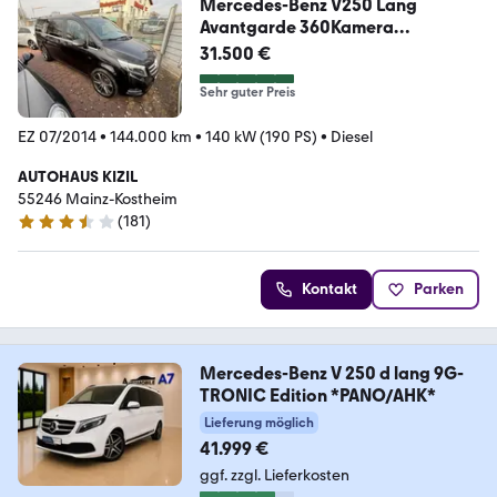
Mercedes-Benz V250 Lang
Avantgarde 360Kamera
Sportpaket 7 Sitz
31.500 €
Sehr guter Preis
EZ 07/2014
•
144.000 km
•
140 kW (190 PS)
•
Diesel
AUTOHAUS KIZIL
55246 Mainz-Kostheim
(
181
)
3.6 Sterne
Kontakt
Parken
Mercedes-Benz V 250 d lang 9G-
TRONIC Edition *PANO/AHK*
Lieferung möglich
41.999 €
ggf. zzgl. Lieferkosten