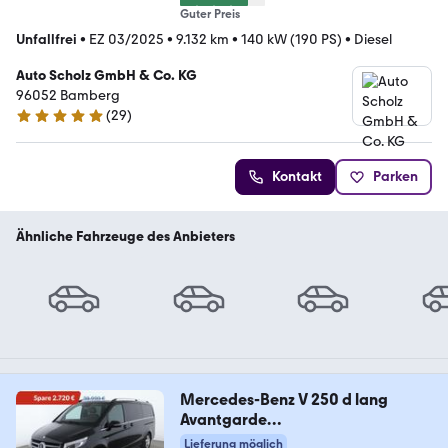
Guter Preis
Unfallfrei
•
EZ 03/2025
•
9.132 km
•
140 kW (190 PS)
•
Diesel
Auto Scholz GmbH & Co. KG
96052 Bamberg
(
29
)
4.9 Sterne
Kontakt
Parken
Ähnliche Fahrzeuge des Anbieters
Mercedes-Benz V 250 d lang
Avantgarde
Aut.*BURMESTER*360CAM*
Lieferung möglich