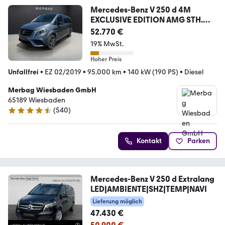
Mercedes-Benz V 250 d 4M
EXCLUSIVE EDITION AMG STH.
AHK NIGHT
52.770 €
19% MwSt.
Hoher Preis
Unfallfrei
•
EZ 02/2019
•
95.000 km
•
140 kW (190 PS)
•
Diesel
Merbag Wiesbaden GmbH
65189 Wiesbaden
(
540
)
4.4 Sterne
Kontakt
Parken
Mercedes-Benz V 250 d Extralang
LED|AMBIENTE|SHZ|TEMP|NAVI
Lieferung möglich
47.430 €