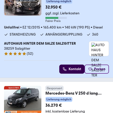
LANG|360|AHK
Lieferung möglich
32.950 €
ggf. zzgl. Lieferkosten
Fairer Preis
Unfallfrei
•
EZ 12/2015
•
165.400 km
•
140 kW (190 PS)
•
Diesel
STANDHEIZUNG
ANHÄNGERKUPPLUNG
360
AUTOHAUS HINTER DEM SALZE SALZGITTER
38259 Salzgitter
(
52
)
4.9 Sterne
Kontakt
Parken
Gesponsert
Mercedes-Benz V 250 d lang
Avantgarde
Lieferung möglich
Aut.*BURMESTER*360CAM*
36.270 €
inkl. kostenlose Lieferung