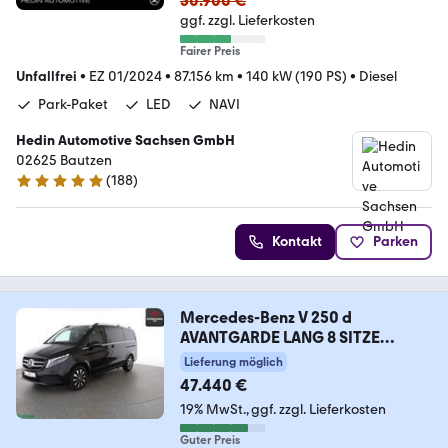
50.900 €
ggf. zzgl. Lieferkosten
Fairer Preis
Unfallfrei
•
EZ 01/2024
•
87.156 km
•
140 kW (190 PS)
•
Diesel
Park-Paket
LED
NAVI
Hedin Automotive Sachsen GmbH
02625 Bautzen
(
188
)
4.8 Sterne
Kontakt
Parken
Mercedes-Benz V 250 d
AVANTGARDE LANG 8 SITZE
KAMERA,LED,AHK
Lieferung möglich
47.440 €
19% MwSt.
ggf. zzgl. Lieferkosten
Guter Preis