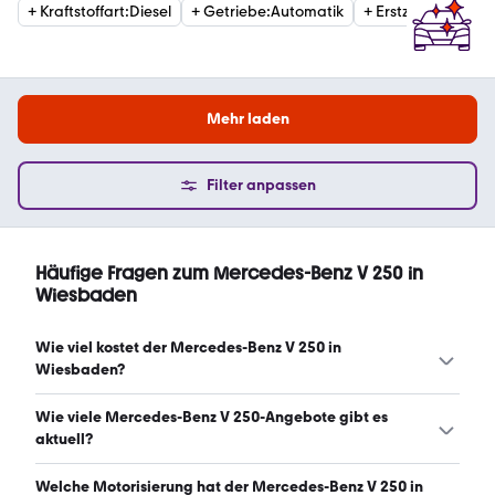
+
Kraftstoffart
:
Diesel
+
Getriebe
:
Automatik
+
Erstzulassung
:
20
Mehr laden
Filter anpassen
Häufige Fragen zum Mercedes-Benz V 250 in
Wiesbaden
Wie viel kostet der Mercedes-Benz V 250 in
Wiesbaden?
Ein guter Preis für einen Mercedes-Benz V 250 in
Wie viele Mercedes-Benz V 250-Angebote gibt es
Wiesbaden liegt zwischen 46.990 € und 53.900 €. (Stand:
aktuell?
9.8.2026)
Es gibt insgesamt 69 Mercedes-Benz V 250 bei mobile.de,
Welche Motorisierung hat der Mercedes-Benz V 250 in