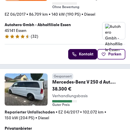
Ohne Bewertung
EZ 06/2017
•
86.709 km
•
140 kW (190 PS)
•
Diesel
Autohero Gmbh - Abholfiliale Essen
45141 Essen
(
32
)
4.7 Sterne
Kontakt
Parken
Gesponsert
Mercedes-Benz V 250 d Aut.
4MATIC AVANTGARDE lang
38.300 €
AVANTGARDE
Verhandlungsbasis
Guter Preis
Reparierter Unfallschaden
•
EZ 04/2017
•
102.072 km
•
150 kW (204 PS)
•
Diesel
Privatanbieter