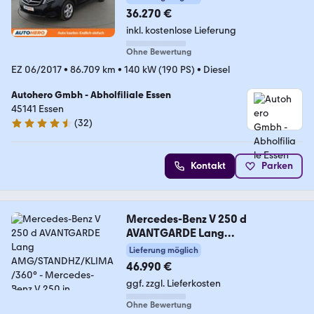
36.270 €
inkl. kostenlose Lieferung
Ohne Bewertung
EZ 06/2017
•
86.709 km
•
140 kW (190 PS)
•
Diesel
Autohero Gmbh - Abholfiliale Essen
45141 Essen
(
32
)
4.7 Sterne
Kontakt
Parken
Mercedes-Benz V 250 d
AVANTGARDE Lang
AMG/STANDHZ/KLIMA/360°
Lieferung möglich
46.990 €
ggf. zzgl. Lieferkosten
Ohne Bewertung