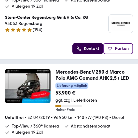
Top-View / 360° Kamera
Abstandstempomat
Alufelgen 19 Zoll
Stern-Center Regensburg GmbH & Co. KG
93053 Regensburg
(
194
)
5 Sterne
Kontakt
Parken
Mercedes-Benz V 250 d Marco
Polo AMG Comand AHK 2,5 t LED
Lieferung möglich
53.900 €
ggf. zzgl. Lieferkosten
Hoher Preis
Unfallfrei
•
EZ 04/2019
•
96.950 km
•
140 kW (190 PS)
•
Diesel
Top-View / 360° Kamera
Abstandstempomat
Alufelgen 19 Zoll