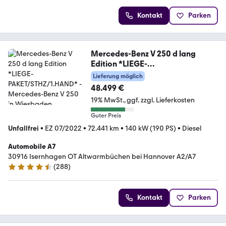
Kontakt
Parken
Mercedes-Benz V 250 d lang
Edition *LIEGE-
PAKET/STHZ/1.HAND*
Lieferung möglich
48.499 €
19% MwSt.
ggf. zzgl. Lieferkosten
Guter Preis
Unfallfrei
•
EZ 07/2022
•
72.441 km
•
140 kW (190 PS)
•
Diesel
Automobile A7
30916 Isernhagen OT Altwarmbüchen bei Hannover A2/A7
(
288
)
4.7 Sterne
Kontakt
Parken