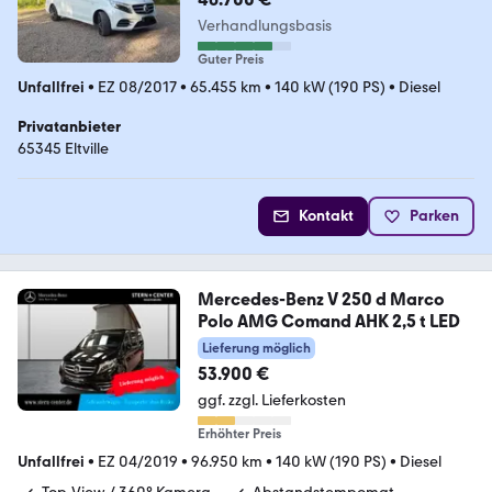
Verhandlungsbasis
Guter Preis
Unfallfrei
•
EZ 08/2017
•
65.455 km
•
140 kW (190 PS)
•
Diesel
Privatanbieter
65345 Eltville
Kontakt
Parken
Mercedes-Benz V 250 d Marco
Polo AMG Comand AHK 2,5 t LED
Lieferung möglich
53.900 €
ggf. zzgl. Lieferkosten
Erhöhter Preis
Unfallfrei
•
EZ 04/2019
•
96.950 km
•
140 kW (190 PS)
•
Diesel