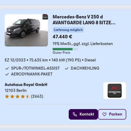
Mercedes-Benz V 250 d
AVANTGARDE LANG 8 SITZE
KAMERA,LED,AHK
Lieferung möglich
47.440 €
19% MwSt.
ggf. zzgl. Lieferkosten
Guter Preis
EZ 12/2023
•
75.635 km
•
140 kW (190 PS)
•
Diesel
SPUR-/TOTWINKEL-ASSIST
DACHREHLING
AERODYNAMIK-PAKET
Autohaus Royal GmbH
12103 Berlin
(
2663
)
4.6 Sterne
Kontakt
Parken