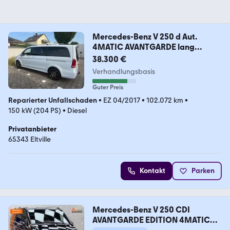
Mercedes-Benz V 250 d Aut.
4MATIC AVANTGARDE lang
AVANTGARDE
38.300 €
Verhandlungsbasis
Guter Preis
Reparierter Unfallschaden
•
EZ 04/2017
•
102.072 km
•
150 kW (204 PS)
•
Diesel
Privatanbieter
65343 Eltville
Kontakt
Parken
Mercedes-Benz V 250 CDI
AVANTGARDE EDITION 4MATIC