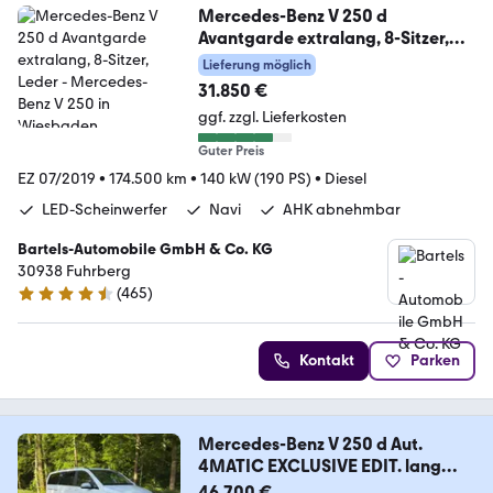
Mercedes-Benz V 250 d
Avantgarde extralang, 8-Sitzer,
Leder
Lieferung möglich
31.850 €
ggf. zzgl. Lieferkosten
Guter Preis
EZ 07/2019
•
174.500 km
•
140 kW (190 PS)
•
Diesel
LED-Scheinwerfer
Navi
AHK abnehmbar
Bartels-Automobile GmbH & Co. KG
30938 Fuhrberg
(
465
)
4.6 Sterne
Kontakt
Parken
Mercedes-Benz V 250 d Aut.
4MATIC EXCLUSIVE EDIT. lang
EXC...
46.700 €