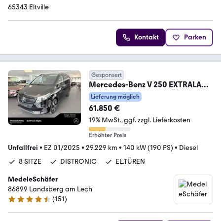
65343 Eltville
Kontakt
Parken
Gesponsert
Mercedes-Benz V 250 EXTRALANG
MBUX DISTRONIC EL.TÜREN
Lieferung möglich
8SITZE
61.850 €
19% MwSt.
ggf. zzgl. Lieferkosten
Erhöhter Preis
Unfallfrei
•
EZ 01/2025
•
29.229 km
•
140 kW (190 PS)
•
Diesel
8 SITZE
DISTRONIC
EL.TÜREN
MedeleSchäfer
86899 Landsberg am Lech
(
151
)
4.7 Sterne