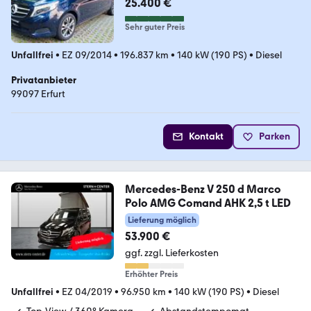
25.400 €
Sehr guter Preis
Unfallfrei
•
EZ 09/2014
•
196.837 km
•
140 kW (190 PS)
•
Diesel
Privatanbieter
99097 Erfurt
Kontakt
Parken
Mercedes-Benz V 250 d Marco
Polo AMG Comand AHK 2,5 t LED
Lieferung möglich
53.900 €
ggf. zzgl. Lieferkosten
Erhöhter Preis
Unfallfrei
•
EZ 04/2019
•
96.950 km
•
140 kW (190 PS)
•
Diesel