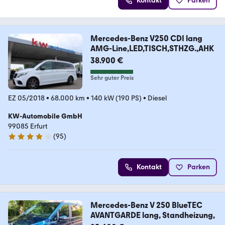
Kontakt
Parken
Mercedes-Benz V250 CDI lang
AMG-Line,LED,TISCH,STHZG.,AHK
38.900 €
Sehr guter Preis
EZ 05/2018
•
68.000 km
•
140 kW (190 PS)
•
Diesel
KW-Automobile GmbH
99085 Erfurt
(
95
)
4.2 Sterne
Kontakt
Parken
Mercedes-Benz V 250 BlueTEC
AVANTGARDE lang, Standheizung,