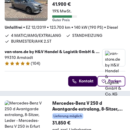
EXTRALANG/AMG/LED/STANDHZ
41.900 €
G/BUR/AHK 2.5T
19% MwSt.
Guter Preis
Unfallfrei
•
EZ 12/2019
•
123.700 km
•
140 kW (190 PS)
•
Diesel
4 MATIC/AMG/EXTRALANG
STANDHEIZUNG
BURMESTER/AHK 2.5T
van-store.de by H&V Handel & Logistik GmbH & Co.
KG
99310 Arnstadt
(
104
)
4.9 Sterne
Kontakt
Parken
Mercedes-Benz V 250 d
Avantgarde extralang, 8-Sitzer,
Leder
Lieferung möglich
31.850 €
ggf. zzgl. Lieferkosten