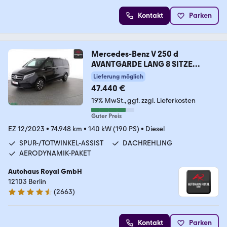
Kontakt
Parken
Mercedes-Benz V 250 d
AVANTGARDE LANG 8 SITZE
KAMERA,LED,AHK
Lieferung möglich
47.440 €
19% MwSt.
ggf. zzgl. Lieferkosten
Guter Preis
EZ 12/2023
•
74.948 km
•
140 kW (190 PS)
•
Diesel
SPUR-/TOTWINKEL-ASSIST
DACHREHLING
AERODYNAMIK-PAKET
Autohaus Royal GmbH
12103 Berlin
(
2663
)
4.6 Sterne
Kontakt
Parken