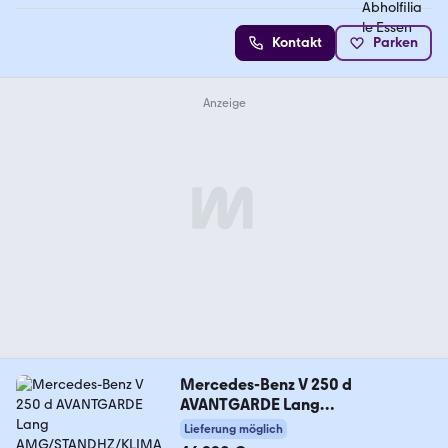
Kontakt
Parken
Mercedes-Benz V 250 d
AVANTGARDE Lang
AMG/STANDHZ/KLIMA/360°
Lieferung möglich