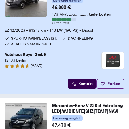
Lieferung möglich
46.880 €
19% MwSt.
ggf. zzgl. Lieferkosten
Guter Preis
EZ 12/2023
•
81.918 km
•
140 kW (190 PS)
•
Diesel
SPUR-,TOTWINKELASSIST.
DACHRELING
AERODYNAMIK-PAKET
Autohaus Royal GmbH
12103 Berlin
(
2663
)
4.6 Sterne
Kontakt
Parken
Mercedes-Benz V 250 d Extralang
LED|AMBIENTE|SHZ|TEMP|NAVI
Lieferung möglich
47.430 €