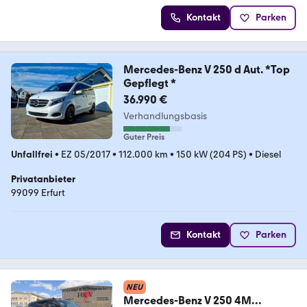
Kontakt
Parken
Mercedes-Benz V 250 d Aut. *Top
Gepflegt *
36.990 €
Verhandlungsbasis
Guter Preis
Unfallfrei
•
EZ 05/2017
•
112.000 km
•
150 kW (204 PS)
•
Diesel
Privatanbieter
99099 Erfurt
Kontakt
Parken
NEU
Mercedes-Benz V 250 4M