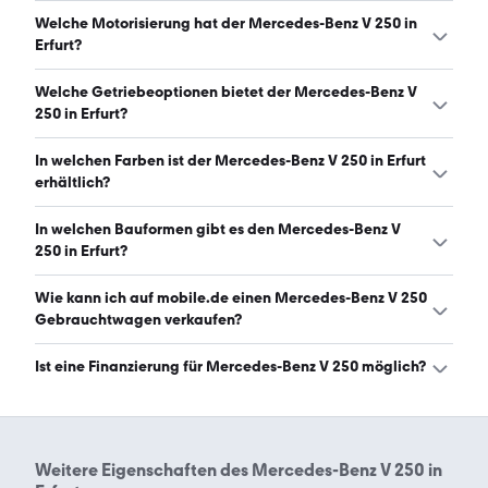
Es gibt insgesamt 64 Mercedes-Benz V 250 bei mobile.de,
Welche Motorisierung hat der Mercedes-Benz V 250 in
davon 64 Gebraucht- und 0 Neuwagen. (Stand:
Erfurt?
8.8.2026)
Der Mercedes-Benz V 250 in Erfurt hat Leistungen
Welche Getriebeoptionen bietet der Mercedes-Benz V
zwischen 190 und 190 PS. (Stand: 8.8.2026)
250 in Erfurt?
Der Mercedes-Benz V 250 in Erfurt ist mit automatischem
In welchen Farben ist der Mercedes-Benz V 250 in Erfurt
Getriebe erhältlich. (Stand: 8.8.2026)
erhältlich?
Den Mercedes-Benz V 250 in Erfurt gibt es in folgenden
In welchen Bauformen gibt es den Mercedes-Benz V
Farben: schwarz, grau, weiß, blau, silber und rot. Die
250 in Erfurt?
häufigste Farbe ist schwarz. (Stand: 8.8.2026)
Den Mercedes-Benz V 250 in Erfurt gibt es in folgenden
Wie kann ich auf mobile.de einen Mercedes-Benz V 250
Bauformen: Van. (Stand: 8.8.2026)
Gebrauchtwagen verkaufen?
Alle Informationen zum Verkauf an mobile.de-
Ist eine Finanzierung für Mercedes-Benz V 250 möglich?
Ankaufstationen oder per Inserat auf mobile.de gibt es
auf unserer
Auto verkaufen
Seite.
Ja, ein Großteil der Angebote auf mobile.de kann
entweder über den Händler oder einen Autokredit
finanziert werden. Die ungefähre Rate kann auf der
Weitere Eigenschaften des
Mercedes-Benz V 250 in
jeweiligen Angebotsseite berechnet werden.