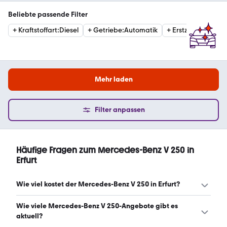
Beliebte passende Filter
+
Kraftstoffart
:
Diesel
+
Getriebe
:
Automatik
+
Erstzulassung
:
20
Mehr laden
Filter anpassen
Häufige Fragen zum Mercedes-Benz V 250 in
Erfurt
Wie viel kostet der Mercedes-Benz V 250 in Erfurt?
Ein guter Preis für einen Mercedes-Benz V 250 in Erfurt
Wie viele Mercedes-Benz V 250-Angebote gibt es
liegt zwischen 47.437 € und 64.102 €. (Stand: 8.8.2026)
aktuell?