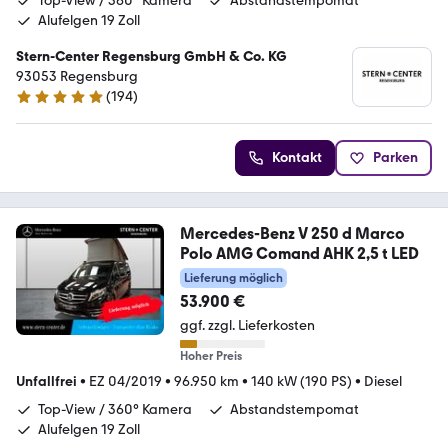
Top-View / 360° Kamera
Abstandstempomat
Alufelgen 19 Zoll
Stern-Center Regensburg GmbH & Co. KG
93053 Regensburg
(
194
)
5 Sterne
Kontakt
Parken
Mercedes-Benz V 250 d Marco
Polo AMG Comand AHK 2,5 t LED
Lieferung möglich
53.900 €
ggf. zzgl. Lieferkosten
Hoher Preis
Unfallfrei
•
EZ 04/2019
•
96.950 km
•
140 kW (190 PS)
•
Diesel
Top-View / 360° Kamera
Abstandstempomat
Alufelgen 19 Zoll