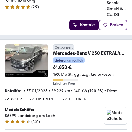
96052 Bamberg
(
29
)
4.9 Sterne
Kontakt
Parken
Gesponsert
Mercedes-Benz V 250 EXTRALANG
MBUX DISTRONIC EL.TÜREN
Lieferung möglich
8SITZE
61.850 €
19% MwSt.
ggf. zzgl. Lieferkosten
Erhöhter Preis
Unfallfrei
•
EZ 01/2025
•
29.229 km
•
140 kW (190 PS)
•
Diesel
8 SITZE
DISTRONIC
EL.TÜREN
MedeleSchäfer
86899 Landsberg am Lech
(
151
)
4.7 Sterne