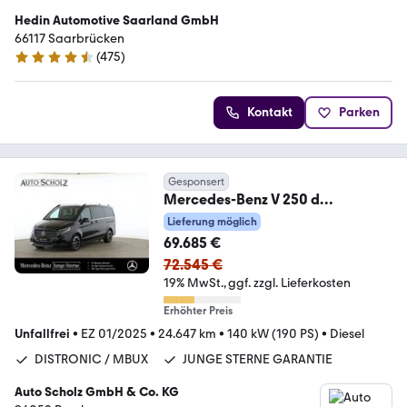
Hedin Automotive Saarland GmbH
66117 Saarbrücken
(
475
)
4.3 Sterne
Kontakt
Parken
Gesponsert
Mercedes-Benz V 250 d
AVANTGARDE Lang
Lieferung möglich
STANDHEIZ+360°+BURMESTER
69.685 €
72.545 €
19% MwSt.
ggf. zzgl. Lieferkosten
Erhöhter Preis
Unfallfrei
•
EZ 01/2025
•
24.647 km
•
140 kW (190 PS)
•
Diesel
DISTRONIC / MBUX
JUNGE STERNE GARANTIE
Auto Scholz GmbH & Co. KG