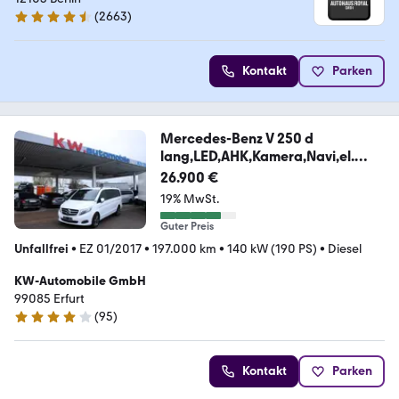
(
2663
)
4.6 Sterne
Kontakt
Parken
Mercedes-Benz V 250 d
lang,LED,AHK,Kamera,Navi,el.
Türen
26.900 €
19% MwSt.
Guter Preis
Unfallfrei
•
EZ 01/2017
•
197.000 km
•
140 kW (190 PS)
•
Diesel
KW-Automobile GmbH
99085 Erfurt
(
95
)
4.2 Sterne
Kontakt
Parken