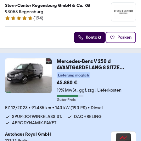
Stern-Center Regensburg GmbH & Co. KG
93053 Regensburg
(
194
)
5 Sterne
Kontakt
Parken
Mercedes-Benz V 250 d
AVANTGARDE LANG 8 SITZE
KAMERA,LED,AHK
Lieferung möglich
45.880 €
19% MwSt.
ggf. zzgl. Lieferkosten
Guter Preis
EZ 12/2023
•
91.485 km
•
140 kW (190 PS)
•
Diesel
SPUR-,TOTWINKELASSIST.
DACHRELING
AERODYNAMIK-PAKET
Autohaus Royal GmbH
12103 Berlin