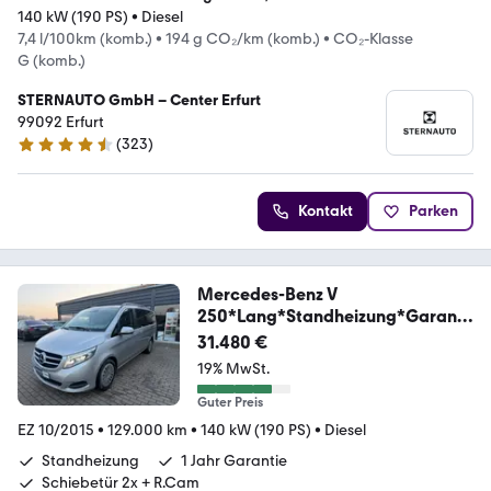
140 kW (190 PS)
•
Diesel
7,4 l/100km (komb.)
•
194 g CO₂/km (komb.)
•
CO₂-Klasse
G (komb.)
STERNAUTO GmbH – Center Erfurt
99092 Erfurt
(
323
)
4.6 Sterne
Kontakt
Parken
Mercedes-Benz V
250*Lang*Standheizung*Garanti
e*MwSt*R.Cam
31.480 €
19% MwSt.
Guter Preis
EZ 10/2015
•
129.000 km
•
140 kW (190 PS)
•
Diesel
Standheizung
1 Jahr Garantie
Schiebetür 2x + R.Cam