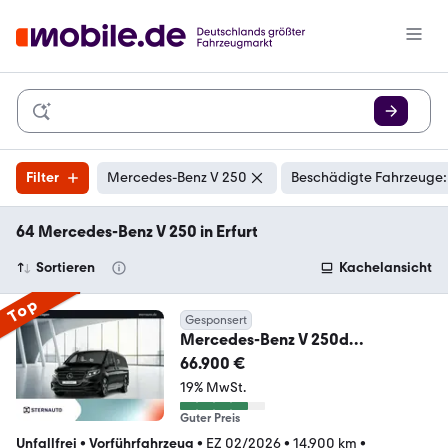
Filter
Mercedes-Benz V 250
Beschädigte Fahrzeuge:
64 Mercedes-Benz V 250 in Erfurt
Sortieren
Kachelansicht
Top
Gesponsert
Mercedes-Benz V 250d
STYLE+LED+NAVI+AHK+360G+ST
66.900 €
DHZG+DISTR+MBUX
19% MwSt.
Guter Preis
Unfallfrei
•
Vorführfahrzeug
•
EZ 02/2026
•
14.900 km
•