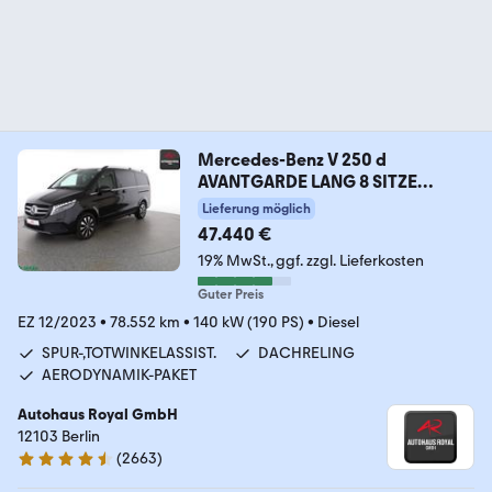
Mercedes-Benz V 250 d
AVANTGARDE LANG 8 SITZE
KAMERA,LED,AHK
Lieferung möglich
47.440 €
19% MwSt.
ggf. zzgl. Lieferkosten
Guter Preis
EZ 12/2023
•
78.552 km
•
140 kW (190 PS)
•
Diesel
SPUR-,TOTWINKELASSIST.
DACHRELING
AERODYNAMIK-PAKET
Autohaus Royal GmbH
12103 Berlin
(
2663
)
4.6 Sterne