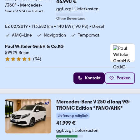
46.990 €
ggf. zzgl. Lieferkosten
Ohne Bewertung
EZ 02/2019
•
113.682 km
•
140 kW (190 PS)
•
Diesel
AMG-Line
Navigation
Tempomat
Paul Witteler GmbH & Co.KG
59929 Brilon
(
34
)
4.6 Sterne
Kontakt
Parken
Mercedes-Benz V 250 d lang 9G-
TRONIC Edition *PANO/AHK*
Lieferung möglich
41.999 €
ggf. zzgl. Lieferkosten