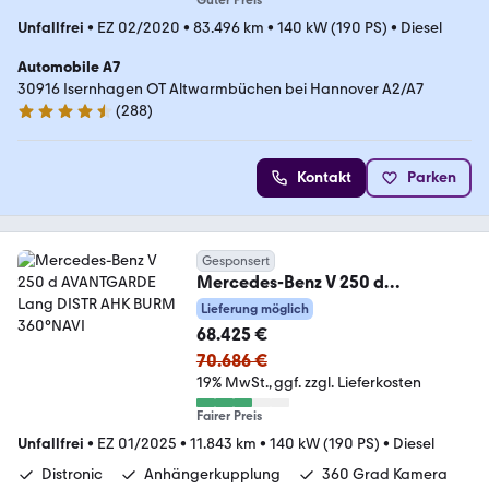
Guter Preis
Unfallfrei
•
EZ 02/2020
•
83.496 km
•
140 kW (190 PS)
•
Diesel
Automobile A7
30916 Isernhagen OT Altwarmbüchen bei Hannover A2/A7
(
288
)
4.7 Sterne
Kontakt
Parken
Gesponsert
Mercedes-Benz V 250 d
AVANTGARDE Lang DISTR AHK
Lieferung möglich
BURM 360°NAVI
68.425 €
70.686 €
19% MwSt.
ggf. zzgl. Lieferkosten
Fairer Preis
Unfallfrei
•
EZ 01/2025
•
11.843 km
•
140 kW (190 PS)
•
Diesel
Distronic
Anhängerkupplung
360 Grad Kamera