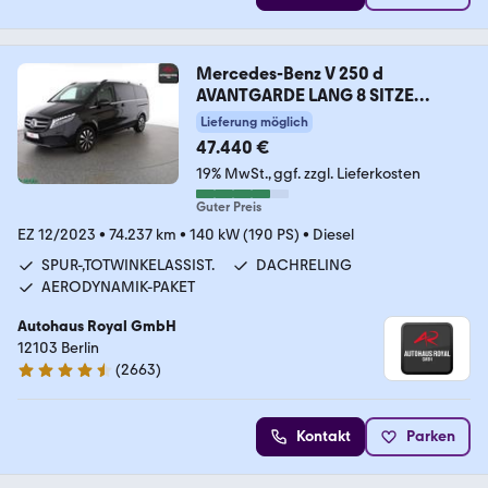
Mercedes-Benz V 250 d
AVANTGARDE LANG 8 SITZE
KAMERA,LED,AHK
Lieferung möglich
47.440 €
19% MwSt.
ggf. zzgl. Lieferkosten
Guter Preis
EZ 12/2023
•
74.237 km
•
140 kW (190 PS)
•
Diesel
SPUR-,TOTWINKELASSIST.
DACHRELING
AERODYNAMIK-PAKET
Autohaus Royal GmbH
12103 Berlin
(
2663
)
4.6 Sterne
Kontakt
Parken