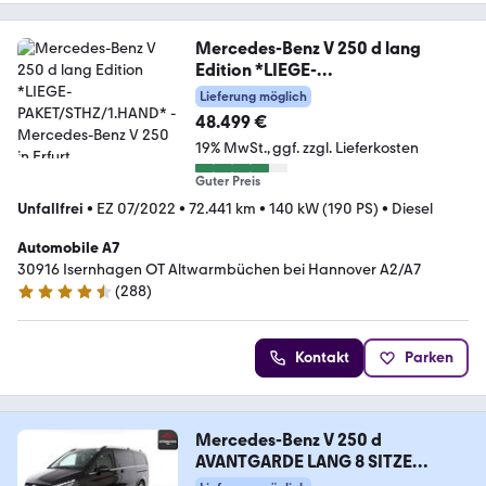
Mercedes-Benz V 250 d lang
Edition *LIEGE-
PAKET/STHZ/1.HAND*
Lieferung möglich
48.499 €
19% MwSt.
ggf. zzgl. Lieferkosten
Guter Preis
Unfallfrei
•
EZ 07/2022
•
72.441 km
•
140 kW (190 PS)
•
Diesel
Automobile A7
30916 Isernhagen OT Altwarmbüchen bei Hannover A2/A7
(
288
)
4.7 Sterne
Kontakt
Parken
Mercedes-Benz V 250 d
AVANTGARDE LANG 8 SITZE
KAMERA,LED,AHK