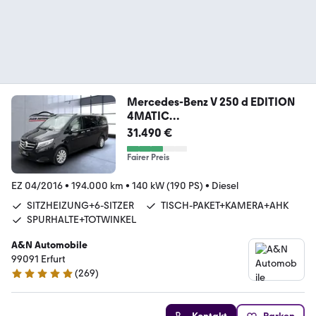
Mercedes-Benz V 250 d EDITION
4MATIC
lang+LED+NAVI+LEDER+ACC
31.490 €
Fairer Preis
EZ 04/2016
•
194.000 km
•
140 kW (190 PS)
•
Diesel
SITZHEIZUNG+6-SITZER
TISCH-PAKET+KAMERA+AHK
SPURHALTE+TOTWINKEL
A&N Automobile
99091 Erfurt
(
269
)
4.9 Sterne