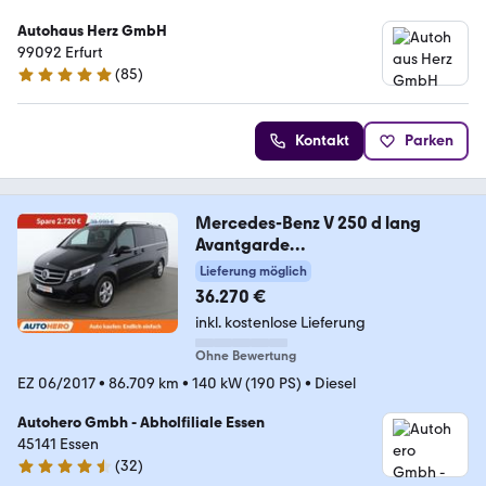
Autohaus Herz GmbH
99092 Erfurt
(
85
)
4.8 Sterne
Kontakt
Parken
Mercedes-Benz V 250 d lang
Avantgarde
Aut.*BURMESTER*360CAM*
Lieferung möglich
36.270 €
inkl. kostenlose Lieferung
Ohne Bewertung
EZ 06/2017
•
86.709 km
•
140 kW (190 PS)
•
Diesel
Autohero Gmbh - Abholfiliale Essen
45141 Essen
(
32
)
4.7 Sterne