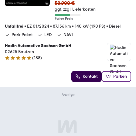
50.900 €
ggf. zzgl. Lieferkosten
Fairer Preis
Unfallfrei
•
EZ 01/2024
•
87.156 km
•
140 kW (190 PS)
•
Diesel
Park-Paket
LED
NAVI
Hedin Automotive Sachsen GmbH
02625 Bautzen
(
188
)
4.8 Sterne
Kontakt
Parken