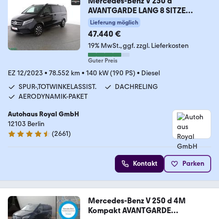
Mercedes-Benz V 250 d
AVANTGARDE LANG 8 SITZE
KAMERA,LED,AHK
Lieferung möglich
47.440 €
19% MwSt.
ggf. zzgl. Lieferkosten
Guter Preis
EZ 12/2023
•
78.552 km
•
140 kW (190 PS)
•
Diesel
SPUR-,TOTWINKELASSIST.
DACHRELING
AERODYNAMIK-PAKET
Autohaus Royal GmbH
12103 Berlin
(
2661
)
4.6 Sterne
Kontakt
Parken
Mercedes-Benz V 250 d 4M
Kompakt AVANTGARDE