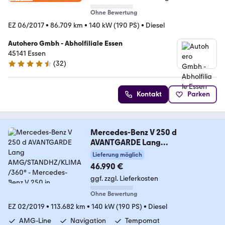
Ohne Bewertung
EZ 06/2017
•
86.709 km
•
140 kW (190 PS)
•
Diesel
Autohero Gmbh - Abholfiliale Essen
45141 Essen
(
32
)
4.7 Sterne
Kontakt
Parken
Mercedes-Benz V 250 d
AVANTGARDE Lang
AMG/STANDHZ/KLIMA/360°
Lieferung möglich
46.990 €
ggf. zzgl. Lieferkosten
Ohne Bewertung
EZ 02/2019
•
113.682 km
•
140 kW (190 PS)
•
Diesel
AMG-Line
Navigation
Tempomat