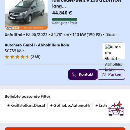
Mercedes-Benz V 250 d EDITION
lang
Aut.*NAVI*TEMPO*LED*CAM*SHZ
44.840 €
Sehr guter Preis
Unfallfrei
•
EZ 05/2022
•
34.781 km
•
140 kW (190 PS)
•
Diesel
Autohero GmbH - Abholfiliale Köln
50739 Köln
(
365
)
4.6 Sterne
Kontakt
Parken
Beliebte passende Filter
+
Kraftstoffart
:
Diesel
+
Getriebe
:
Automatik
+
Erstzulassung
:
20