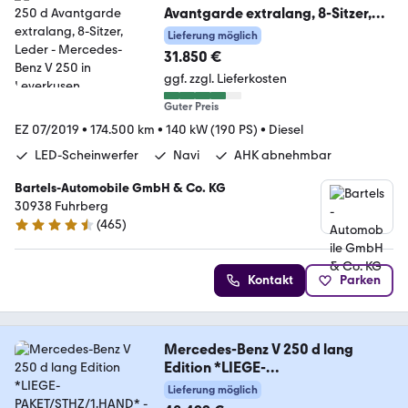
Avantgarde extralang, 8-Sitzer,
Leder
Lieferung möglich
31.850 €
ggf. zzgl. Lieferkosten
Guter Preis
EZ 07/2019
•
174.500 km
•
140 kW (190 PS)
•
Diesel
LED-Scheinwerfer
Navi
AHK abnehmbar
Bartels-Automobile GmbH & Co. KG
30938 Fuhrberg
(
465
)
4.6 Sterne
Kontakt
Parken
Mercedes-Benz V 250 d lang
Edition *LIEGE-
PAKET/STHZ/1.HAND*
Lieferung möglich