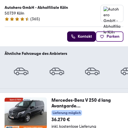
Autohero GmbH - Abholfiliale Köln
50739 Köln
(
365
)
4.6 Sterne
Kontakt
Parken
Ähnliche Fahrzeuge des Anbieters
Mercedes-Benz V 250 d lang
Avantgarde
Aut.*BURMESTER*360CAM*
Lieferung möglich
36.270 €
inkl. kostenlose Lieferung