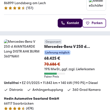
86899 Landsberg am Lech
(
151
)
4.7 Sterne
Kontakt
Parken
Gesponsert
Mercedes-Benz V 250 d
AVANTGARDE Lang DISTR AHK
Lieferung möglich
BURM 360°NAVI
68.425 €
70.686 €
19% MwSt.
ggf. zzgl. Lieferkosten
Fairer Preis
Unfallfrei
•
EZ 01/2025
•
11.843 km
•
140 kW (190 PS)
•
Diesel
Distronic
Anhängerkupplung
360 Grad Kamera
Hedin Automotive Saarland GmbH
66117 Saarbrücken
(
474
)