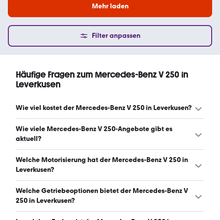
Mehr laden
Filter anpassen
Häufige Fragen zum Mercedes-Benz V 250 in
Leverkusen
Wie viel kostet der Mercedes-Benz V 250 in Leverkusen?
Ein guter Preis für einen Mercedes-Benz V 250 in
Wie viele Mercedes-Benz V 250-Angebote gibt es
Leverkusen liegt zwischen 47.327 € und 65.835 €. (Stand:
aktuell?
6.8.2026)
Es gibt insgesamt 76 Mercedes-Benz V 250 bei mobile.de,
Welche Motorisierung hat der Mercedes-Benz V 250 in
davon 76 Gebraucht- und 0 Neuwagen. (Stand: 6.8.2026)
Leverkusen?
Der Mercedes-Benz V 250 in Leverkusen hat Leistungen
Welche Getriebeoptionen bietet der Mercedes-Benz V
zwischen 190 und 190 PS. (Stand: 6.8.2026)
250 in Leverkusen?
Der Mercedes-Benz V 250 in Leverkusen ist mit