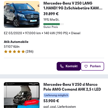
Mercedes-Benz V 250 LANG
1.HAND! 9G 2xSchiebetüre KAM
LED NAVI
39.899 €
19% MwSt.
Guter Preis
EZ 03/2020
•
97.000 km
•
140 kW (190 PS)
•
Diesel
Atik Automobile
51107 Köln
(
286
)
4.9 Sterne
Kontakt
Parken
Mercedes-Benz V 250 d Marco
Polo AMG Comand AHK 2,5 t LED
Lieferung möglich
53.900 €
ggf. zzgl. Lieferkosten