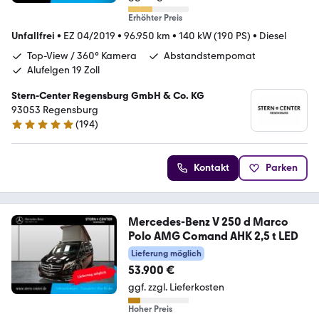
Erhöhter Preis
Unfallfrei
•
EZ 04/2019
•
96.950 km
•
140 kW (190 PS)
•
Diesel
Top-View / 360° Kamera
Abstandstempomat
Alufelgen 19 Zoll
Stern-Center Regensburg GmbH & Co. KG
93053 Regensburg
(
194
)
5 Sterne
Kontakt
Parken
Mercedes-Benz V 250 d Marco
Polo AMG Comand AHK 2,5 t LED
Lieferung möglich
53.900 €
ggf. zzgl. Lieferkosten
Hoher Preis