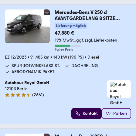
Mercedes-Benz V 250 d
AVANTGARDE LANG 8 SITZE
KAMERA,LED,AHK
Lieferung möglich
47.880 €
19% MwSt.
ggf. zzgl. Lieferkosten
Fairer Preis
EZ 12/2023
•
91.485 km
•
140 kW (190 PS)
•
Diesel
SPUR-,TOTWINKELASSIST.
DACHRELING
AERODYNAMIK-PAKET
Autohaus Royal GmbH
12103 Berlin
(
2661
)
4.6 Sterne
Kontakt
Parken