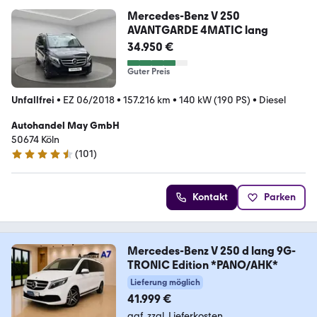
Mercedes-Benz V 250
AVANTGARDE 4MATIC lang
34.950 €
Guter Preis
Unfallfrei
•
EZ 06/2018
•
157.216 km
•
140 kW (190 PS)
•
Diesel
Autohandel May GmbH
50674 Köln
(
101
)
4.7 Sterne
Kontakt
Parken
Mercedes-Benz V 250 d lang 9G-
TRONIC Edition *PANO/AHK*
Lieferung möglich
41.999 €
ggf. zzgl. Lieferkosten