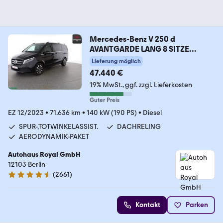
Mercedes-Benz V 250 d
AVANTGARDE LANG 8 SITZE
KAMERA,LED,AHK
Lieferung möglich
47.440 €
19% MwSt.
ggf. zzgl. Lieferkosten
Guter Preis
EZ 12/2023
•
71.636 km
•
140 kW (190 PS)
•
Diesel
SPUR-,TOTWINKELASSIST.
DACHRELING
AERODYNAMIK-PAKET
Autohaus Royal GmbH
12103 Berlin
(
2661
)
4.6 Sterne
Kontakt
Parken