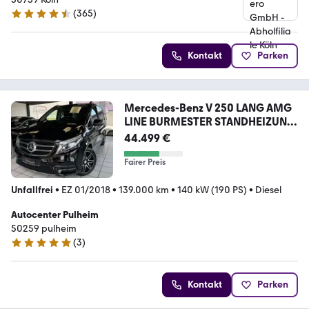
(
365
)
4.6 Sterne
Kontakt
Parken
Mercedes-Benz V 250 LANG AMG
LINE BURMESTER STANDHEIZUNG
AHK 3
44.499 €
Fairer Preis
Unfallfrei
•
EZ 01/2018
•
139.000 km
•
140 kW (190 PS)
•
Diesel
Autocenter Pulheim
50259 pulheim
(
3
)
4.8 Sterne
Kontakt
Parken