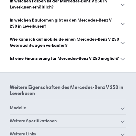
In welchen Farben ist der Mercedes-Benz V 250 in
automatischem Getriebe erhältlich. (Stand: 6.8.2026)
Leverkusen erhältlich?
Den Mercedes-Benz V 250 in Leverkusen gibt es in
In welchen Bauformen gibt es den Mercedes-Benz V
folgenden Farben: schwarz, grau, weiß, silber, blau und
250 in Leverkusen?
rot. Die häufigste Farbe ist schwarz. (Stand: 6.8.2026)
Den Mercedes-Benz V 250 in Leverkusen gibt es in
Wie kann ich auf mobile.de einen Mercedes-Benz V 250
folgenden Bauformen: Van. (Stand: 6.8.2026)
Gebrauchtwagen verkaufen?
Alle Informationen zum Verkauf an mobile.de-
Ist eine Finanzierung für Mercedes-Benz V 250 möglich?
Ankaufstationen oder per Inserat auf mobile.de gibt es
auf unserer
Auto verkaufen
Seite.
Ja, ein Großteil der Angebote auf mobile.de kann
entweder über den Händler oder einen Autokredit
finanziert werden. Die ungefähre Rate kann auf der
Weitere Eigenschaften des
Mercedes-Benz V 250 in
jeweiligen Angebotsseite berechnet werden.
Leverkusen
Modelle
Mercedes-Benz 190
Mercedes-Benz 200
Weitere Spezifikationen
Mercedes-Benz 220
Mercedes-Benz 230
Mercedes-Benz V 250
Mercedes-Benz V 250
Weitere Links