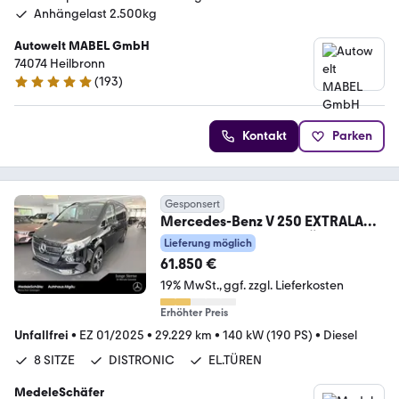
Anhängelast 2.500kg
Autowelt MABEL GmbH
74074 Heilbronn
(
193
)
4.9 Sterne
Kontakt
Parken
Gesponsert
Mercedes-Benz V 250 EXTRALANG
MBUX DISTRONIC EL.TÜREN
Lieferung möglich
8SITZE
61.850 €
19% MwSt.
ggf. zzgl. Lieferkosten
Erhöhter Preis
Unfallfrei
•
EZ 01/2025
•
29.229 km
•
140 kW (190 PS)
•
Diesel
8 SITZE
DISTRONIC
EL.TÜREN
MedeleSchäfer