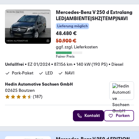
Mercedes-Benz V 250 d Extralang
LED|AMBIENTE|SHZ|TEMP|NAVI
Lieferung möglich
48.480 €
50.900 €
ggf. zzgl. Lieferkosten
Fairer Preis
Unfallfrei
•
EZ 01/2024
•
87.156 km
•
140 kW (190 PS)
•
Diesel
Park-Paket
LED
NAVI
Hedin Automotive Sachsen GmbH
02625 Bautzen
(
187
)
4.5 Sterne
Kontakt
Parken