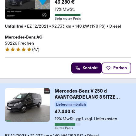
EDITION+Allrad+9G
43.280 €
19% MwSt.
Sehr guter Preis
Unfallfrei
•
EZ 12/2021
•
92.733 km
•
140 kW (190 PS)
•
Diesel
Mercedes-Benz AG
50226 Frechen
(
47
)
4.9 Sterne
Kontakt
Parken
Mercedes-Benz V 250 d
AVANTGARDE LANG 8 SITZE
KAMERA,LED,AHK
Lieferung möglich
47.440 €
19% MwSt.
ggf. zzgl. Lieferkosten
Guter Preis
EZ 12/2023
•
74.237 km
•
140 kW (190 PS)
•
Diesel