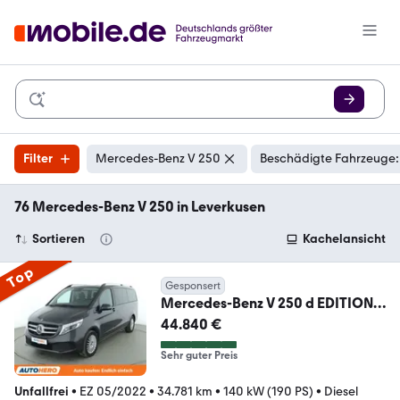
Filter
Mercedes-Benz V 250
Beschädigte Fahrzeuge:
76 Mercedes-Benz V 250 in Leverkusen
Sortieren
Kachelansicht
Top
Gesponsert
Mercedes-Benz V 250 d EDITION
lang
44.840 €
Aut.*NAVI*TEMPO*LED*CAM*SHZ
Sehr guter Preis
Unfallfrei
•
EZ 05/2022
•
34.781 km
•
140 kW (190 PS)
•
Diesel