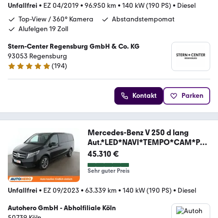
Unfallfrei
•
EZ 04/2019
•
96.950 km
•
140 kW (190 PS)
•
Diesel
Top-View / 360° Kamera
Abstandstempomat
Alufelgen 19 Zoll
Stern-Center Regensburg GmbH & Co. KG
93053 Regensburg
(
194
)
5 Sterne
Kontakt
Parken
Mercedes-Benz V 250 d lang
Aut.*LED*NAVI*TEMPO*CAM*PD
C*SHZ*
45.310 €
Sehr guter Preis
Unfallfrei
•
EZ 09/2023
•
63.339 km
•
140 kW (190 PS)
•
Diesel
Autohero GmbH - Abholfiliale Köln
50739 Köln