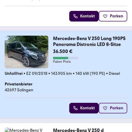
4.3 Sterne
Kontakt
Parken
Mercedes-Benz V 250 Lang 190PS
Panorama Distronic LED 8-Sitze
36.500 €
Fairer Preis
Unfallfrei
•
EZ 09/2018
•
143.905 km
•
140 kW (190 PS)
•
Diesel
Privatanbieter
42697 Solingen
Kontakt
Parken
Mercedes-Benz V 250 d