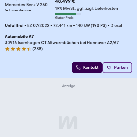
48.499 €
19% MwSt.
ggf. zzgl. Lieferkosten
Guter Preis
Unfallfrei
•
EZ 07/2022
•
72.441 km
•
140 kW (190 PS)
•
Diesel
Automobile A7
30916 Isernhagen OT Altwarmbüchen bei Hannover A2/A7
(
288
)
4.7 Sterne
Kontakt
Parken