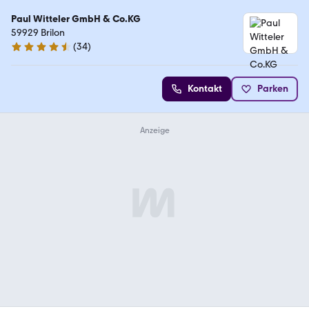
Paul Witteler GmbH & Co.KG
59929 Brilon
(
34
)
4.6 Sterne
Kontakt
Parken