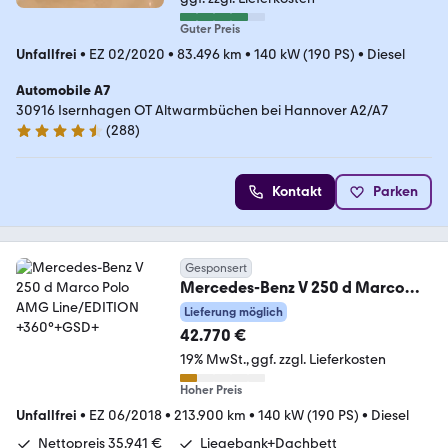
Guter Preis
Unfallfrei
•
EZ 02/2020
•
83.496 km
•
140 kW (190 PS)
•
Diesel
Automobile A7
30916 Isernhagen OT Altwarmbüchen bei Hannover A2/A7
(
288
)
4.7 Sterne
Kontakt
Parken
Gesponsert
Mercedes-Benz V 250 d Marco
Polo AMG Line/EDITION +360°
Lieferung möglich
+GSD+
42.770 €
19% MwSt.
ggf. zzgl. Lieferkosten
Hoher Preis
Unfallfrei
•
EZ 06/2018
•
213.900 km
•
140 kW (190 PS)
•
Diesel
Nettopreis 35.941 €
Liegebank+Dachbett