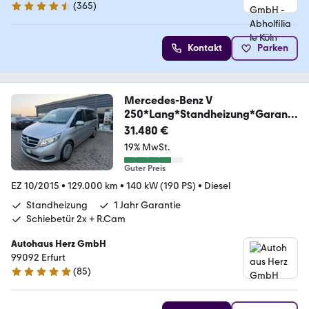
(
365
)
4.6 Sterne
Kontakt
Parken
Mercedes-Benz V
250*Lang*Standheizung*Garanti
e*MwSt*R.Cam
31.480 €
19% MwSt.
Guter Preis
EZ 10/2015
•
129.000 km
•
140 kW (190 PS)
•
Diesel
Standheizung
1 Jahr Garantie
Schiebetür 2x + R.Cam
Autohaus Herz GmbH
99092 Erfurt
(
85
)
4.8 Sterne