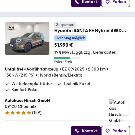
Kontakt
Parken
Gesponsert
Hyundai SANTA FE Hybrid 4WD
INTRO Komfort+Technik + WKR
Lieferung möglich
51.990 €
19% MwSt.
ggf. zzgl. Lieferkosten
Fairer Preis
Unfallfrei
•
Vorführfahrzeug
•
EZ 09/2025
•
2.500 km
•
158 kW (215 PS)
•
Hybrid (Benzin/Elektro)
Winterkompletträder
Technik-Paket
Komfort-Paket
Autohaus Hirsch GmbH
09120 Chemnitz
(
189
)
4.8 Sterne
Kontakt
Parken