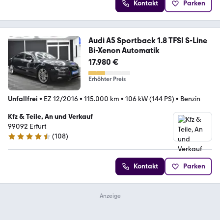
Kontakt
Parken
Audi A5 Sportback 1.8 TFSI S-Line
Bi-Xenon Automatik
17.980 €
Erhöhter Preis
Unfallfrei
•
EZ 12/2016
•
115.000 km
•
106 kW (144 PS)
•
Benzin
Kfz & Teile, An und Verkauf
99092 Erfurt
(
108
)
4.3 Sterne
Kontakt
Parken