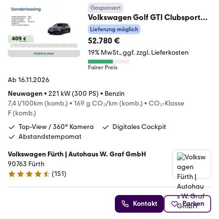
Gesponsert
Volkswagen Golf GTI Clubsport
2,0l TSI 300PS DSG*PANO*360°
Lieferung möglich
52.780 €
19% MwSt.
ggf. zzgl. Lieferkosten
Fairer Preis
Ab 16.11.2026
Neuwagen
•
221 kW (300 PS)
•
Benzin
7,4 l/100km (komb.)
•
169 g CO₂/km (komb.)
•
CO₂-Klasse
F (komb.)
Top-View / 360° Kamera
Digitales Cockpit
Abstandstempomat
Volkswagen Fürth | Autohaus W. Graf GmbH
90763 Fürth
(
151
)
4.4 Sterne
Kontakt
Parken