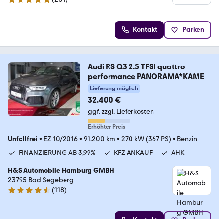
4.9 Sterne
Kontakt
Parken
Audi RS Q3 2.5 TFSI quattro
performance PANORAMA*KAME
Lieferung möglich
32.400 €
ggf. zzgl. Lieferkosten
Erhöhter Preis
Unfallfrei
•
EZ 10/2016
•
91.200 km
•
270 kW (367 PS)
•
Benzin
FINANZIERUNG AB 3,99%
KFZ ANKAUF
AHK
H&S Automobile Hamburg GMBH
23795 Bad Segeberg
(
118
)
4.6 Sterne