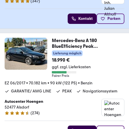
(
347
)
4.8 Sterne
Kontakt
Parken
Mercedes-Benz A 180
BlueEfficiency Peak
Garantie*Amg Line*KeyL
Lieferung möglich
18.990 €
ggf. zzgl. Lieferkosten
Fairer Preis
EZ 06/2017
•
70.182 km
•
90 kW (122 PS)
•
Benzin
GARANTIE/ AMG LINE
PEAK
Navigationssystem
Autocenter Hoengen
52477 Alsdorf
(
274
)
4.5 Sterne