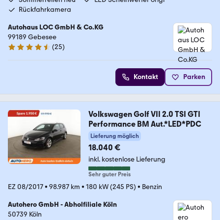
Rückfahrkamera
Autohaus LOC GmbH & Co.KG
99189 Gebesee
(
25
)
4.7 Sterne
Kontakt
Parken
Volkswagen Golf VII 2.0 TSI GTI
Performance BM Aut.*LED*PDC
Lieferung möglich
18.040 €
inkl. kostenlose Lieferung
Sehr guter Preis
EZ 08/2017
•
98.987 km
•
180 kW (245 PS)
•
Benzin
Autohero GmbH - Abholfiliale Köln
50739 Köln