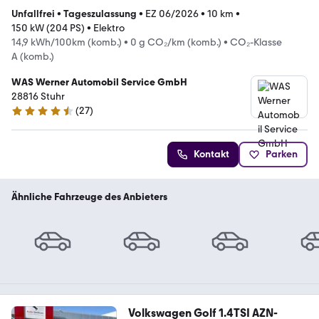
Unfallfrei
•
Tageszulassung
•
EZ 06/2026
•
10 km
•
150 kW (204 PS)
•
Elektro
14,9 kWh/100km (komb.)
•
0 g CO₂/km (komb.)
•
CO₂-Klasse
A (komb.)
WAS Werner Automobil Service GmbH
28816 Stuhr
(
27
)
4.7 Sterne
Kontakt
Parken
Ähnliche Fahrzeuge des Anbieters
Volkswagen Golf 1.4TSI AZN-