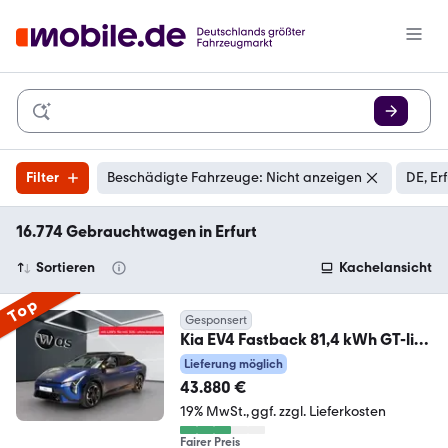
Filter
Beschädigte Fahrzeuge: Nicht anzeigen
DE, Erf
16.774 Gebrauchtwagen in Erfurt
Sortieren
Kachelansicht
Top
Gesponsert
Kia EV4 Fastback 81,4 kWh GT-line
Drive GD Connect
Lieferung möglich
43.880 €
19% MwSt.
ggf. zzgl. Lieferkosten
Fairer Preis