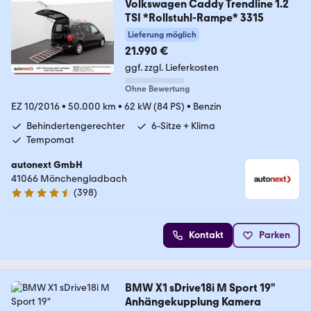
Volkswagen Caddy Trendline 1.2
TSI *Rollstuhl-Rampe* 3315
Lieferung möglich
21.990 €
ggf. zzgl. Lieferkosten
Ohne Bewertung
EZ 10/2016
•
50.000 km
•
62 kW (84 PS)
•
Benzin
Behindertengerechter
6-Sitze + Klima
Tempomat
autonext GmbH
41066 Mönchengladbach
(
398
)
4.7 Sterne
Kontakt
Parken
BMW X1 sDrive18i M Sport 19"
Anhängekupplung Kamera