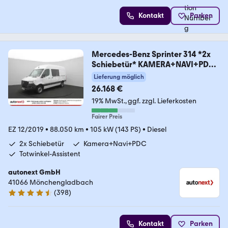
Kontakt
Parken
Mercedes-Benz Sprinter 314 *2x
Schiebetür* KAMERA+NAVI+PDC
(37
Lieferung möglich
26.168 €
19% MwSt.
ggf. zzgl. Lieferkosten
Fairer Preis
EZ 12/2019
•
88.050 km
•
105 kW (143 PS)
•
Diesel
2x Schiebetür
Kamera+Navi+PDC
Totwinkel-Assistent
autonext GmbH
41066 Mönchengladbach
(
398
)
4.7 Sterne
Kontakt
Parken