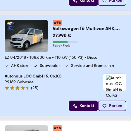
Kontakt
Parken
NEU
Volkswagen T6 Multivan AHK,
DSG, Alarmanlage
27.990 €
Fairer Preis
EZ 04/2018
•
108.600 km
•
110 kW (150 PS)
•
Diesel
AHK starr
Subwoofer
Service und Bremse h n
Autohaus LOC GmbH & Co.KG
99189 Gebesee
(
25
)
4.7 Sterne
Kontakt
Parken
NEU