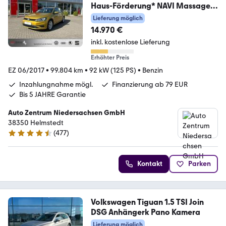
Haus-Förderung* NAVI Massage
ACC
Lieferung möglich
14.970 €
inkl. kostenlose Lieferung
Erhöhter Preis
EZ 06/2017
•
99.804 km
•
92 kW (125 PS)
•
Benzin
Inzahlungnahme mögl.
Finanzierung ab 79 EUR
Bis 5 JAHRE Garantie
Auto Zentrum Niedersachsen GmbH
38350 Helmstedt
(
477
)
4.5 Sterne
Kontakt
Parken
Volkswagen Tiguan 1.5 TSI Join
DSG Anhängerk Pano Kamera
Lieferung möglich