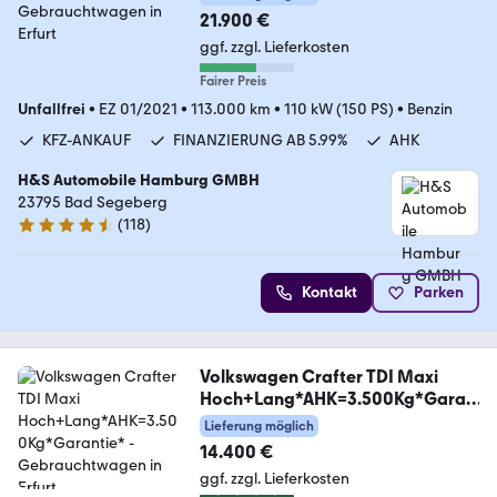
21.900 €
ggf. zzgl. Lieferkosten
Fairer Preis
Unfallfrei
•
EZ 01/2021
•
113.000 km
•
110 kW (150 PS)
•
Benzin
KFZ-ANKAUF
FINANZIERUNG AB 5.99%
AHK
H&S Automobile Hamburg GMBH
23795 Bad Segeberg
(
118
)
4.6 Sterne
Kontakt
Parken
Volkswagen Crafter TDI Maxi
Hoch+Lang*AHK=3.500Kg*Garan
tie*
Lieferung möglich
14.400 €
ggf. zzgl. Lieferkosten