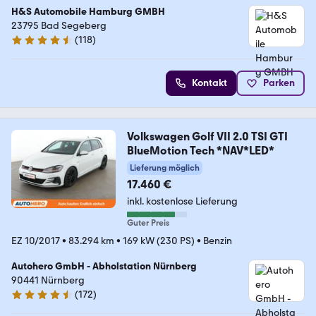
H&S Automobile Hamburg GMBH
23795 Bad Segeberg
(
118
)
4.6 Sterne
Kontakt
Parken
Volkswagen Golf VII 2.0 TSI GTI
BlueMotion Tech *NAV*LED*
Lieferung möglich
17.460 €
inkl. kostenlose Lieferung
Guter Preis
EZ 10/2017
•
83.294 km
•
169 kW (230 PS)
•
Benzin
Autohero GmbH - Abholstation Nürnberg
90441 Nürnberg
(
172
)
4.5 Sterne