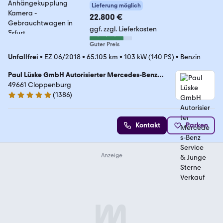
Lieferung möglich
22.800 €
ggf. zzgl. Lieferkosten
Guter Preis
Unfallfrei
•
EZ 06/2018
•
65.105 km
•
103 kW (140 PS)
•
Benzin
Paul Lüske GmbH Autorisierter Mercedes-Benz
Service & Junge Sterne Verkauf
49661 Cloppenburg
(
1386
)
4.9 Sterne
Kontakt
Parken