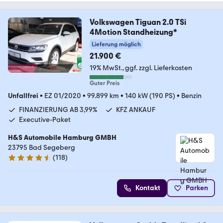
Volkswagen Tiguan 2.0 TSi
4Motion Standheizung*
Lieferung möglich
21.900 €
19% MwSt.
ggf. zzgl. Lieferkosten
Guter Preis
Unfallfrei
•
EZ 01/2020
•
99.899 km
•
140 kW (190 PS)
•
Benzin
FINANZIERUNG AB 3,99%
KFZ ANKAUF
Executive-Paket
H&S Automobile Hamburg GMBH
23795 Bad Segeberg
(
118
)
4.6 Sterne
Kontakt
Parken