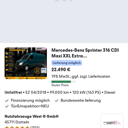
Mercedes-Benz Sprinter 316 CDI
Maxi XXL Extra
Lang+Hoch*1.Hand
Lieferung möglich
22.490 €
19% MwSt.
ggf. zzgl. Lieferkosten
Guter Preis
Unfallfrei
•
EZ 04/2018
•
99.000 km
•
120 kW (163 PS)
•
Diesel
Finanzierung möglich
Bundesweite lieferung
Tüv&Inspektion=NEU
Nutzfahrzeuge West ® GmbH
45711 Datteln
(
201
)