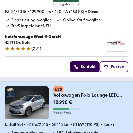
Sehr guter Preis
EZ 04/2015
•
129.900 km
•
120 kW (163 PS)
•
Diesel
Finanzierung möglich
Online Kauf möglich
Tüv&Inspektion=NEU
Nutzfahrzeuge West ® GmbH
45711 Datteln
(
201
)
4.9 Sterne
Kontakt
Parken
NEU
Volkswagen Polo Lounge LED,
Navi, Kamera, PDC, Sitzheizung
10.990 €
Fairer Preis
Unfallfrei
•
EZ 06/2015
•
58.115 km
•
81 kW (110 PS)
•
Benzin
Sommerreifen neu
LED Scheinwerfer origi