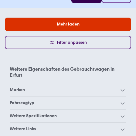
Mehr laden
Filter anpassen
Weitere Eigenschaften des
Gebrauchtwagen in
Erfurt
Marken
Audi Erfurt
BMW Erfurt
Fahrzeugtyp
Chevrolet Erfurt
Citroën Erfurt
Kleinwagen Erfurt
Weitere Spezifikationen
Dacia Erfurt
Dodge Erfurt
Aachen
Aalen
Weitere Links
Ford Erfurt
Hyundai Erfurt