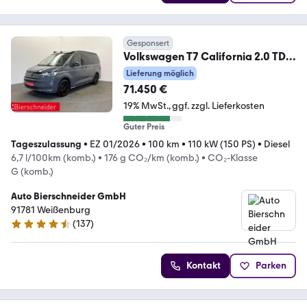
Gesponsert
Volkswagen T7 California 2.0 TDI
DSG Ocean ALU 18 AHK NAVI
Lieferung möglich
71.450 €
19% MwSt.
ggf. zzgl. Lieferkosten
Guter Preis
Tageszulassung
•
EZ 01/2026
•
100 km
•
110 kW (150 PS)
•
Diesel
6,7 l/100km (komb.)
•
176 g CO₂/km (komb.)
•
CO₂-Klasse
G (komb.)
Auto Bierschneider GmbH
91781 Weißenburg
(
137
)
4.7 Sterne
Kontakt
Parken