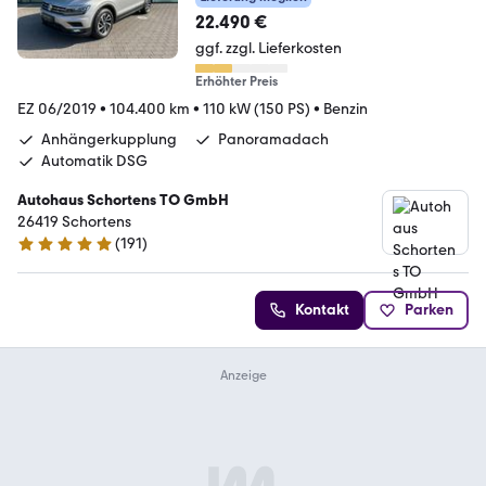
22.490 €
ggf. zzgl. Lieferkosten
Erhöhter Preis
EZ 06/2019
•
104.400 km
•
110 kW (150 PS)
•
Benzin
Anhängerkupplung
Panoramadach
Automatik DSG
Autohaus Schortens TO GmbH
26419 Schortens
(
191
)
5 Sterne
Kontakt
Parken