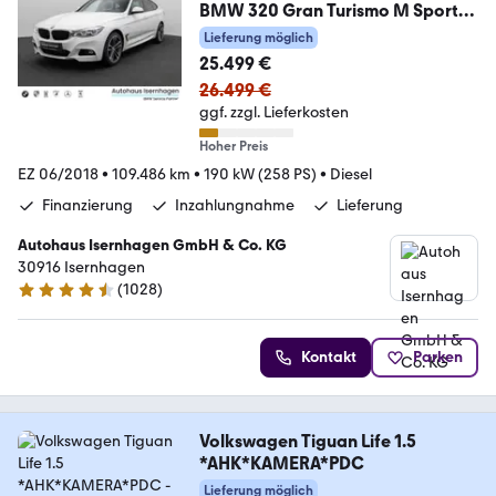
BMW 320 Gran Turismo M Sport
Kamera Alarm HUD 19Zoll
Lieferung möglich
25.499 €
26.499 €
ggf. zzgl. Lieferkosten
Hoher Preis
EZ 06/2018
•
109.486 km
•
190 kW (258 PS)
•
Diesel
Finanzierung
Inzahlungnahme
Lieferung
Autohaus Isernhagen GmbH & Co. KG
30916 Isernhagen
(
1028
)
4.5 Sterne
Kontakt
Parken
Volkswagen Tiguan Life 1.5
*AHK*KAMERA*PDC
Lieferung möglich