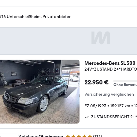
716 Unterschleißheim, Privatanbieter
Mercedes-Benz SL 300
24V*ZUSTAND 2+*HARDT
22.950 €
Ohne Bewert
Versicherung vergleichen
EZ 05/1993
•
159.127 km
•
1
ZUSTANDSBERICHT 2+
Autohaus Oberhausen
(
113
)