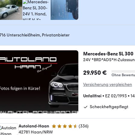
716 Unterschleißheim, Privatanbieter
Mercedes-Benz SL 300
24V *BRD*ADS*H-Zulassun
29.950 €
Ohne Bewert
Versicherung vergleichen
Unfallfrei
•
EZ 02/1993
•
14
Scheckheftgepflegt
Autoland-Haan
(
336
)
4.5 Sterne
42781 Haan/NRW