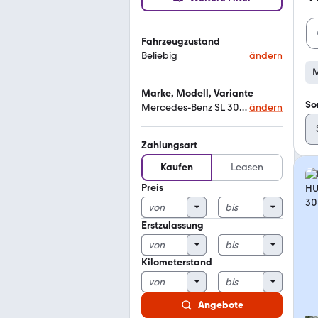
Fahrzeugzustand
Beliebig
ändern
M
Marke, Modell, Variante
So
Mercedes-Benz SL 300 24v
ändern
Zahlungsart
Kaufen
Leasen
Preis
Erstzulassung
Kilometerstand
Angebote