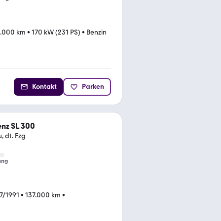
.000 km
•
170 kW (231 PS)
•
Benzin
Kontakt
Parken
nz SL 300
, dt. Fzg
ung
7/1991
•
137.000 km
•