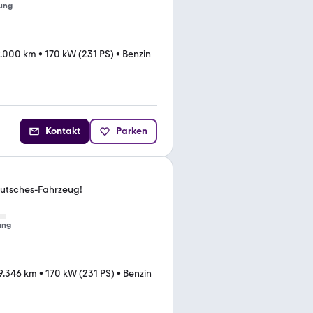
ung
.000 km
•
170 kW (231 PS)
•
Benzin
Kontakt
Parken
eutsches-Fahrzeug!
ung
9.346 km
•
170 kW (231 PS)
•
Benzin