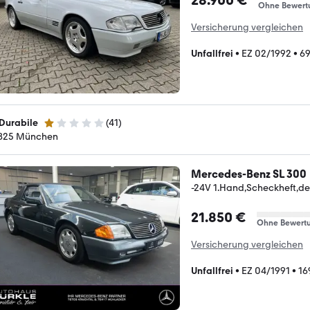
28.900 €
Ohne Bewert
Versicherung vergleichen
Unfallfrei
•
EZ 02/1992
•
69
 Durabile
(
41
)
1 Stern
825 München
Mercedes-Benz SL 300
-24V 1.Hand,Scheckheft,d
21.850 €
Ohne Bewert
Versicherung vergleichen
Unfallfrei
•
EZ 04/1991
•
16