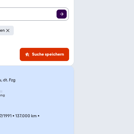
gen
Suche speichern
, dt. Fzg
ung
7/1991
•
137.000 km
•