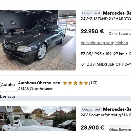
Mercedes-Be
Gesponsert
24V*ZUSTAND 2+*HARDT
22.950 €
Ohne Bewert
Versicherung vergleichen
EZ 05/1993
•
159.127 km
•
1
ZUSTANDSBERICHT 2+
Autohaus Oberhausen
(
113
)
4.8 Sterne
46145 Oberhausen
Mercedes-Be
Gesponsert
24V Sommerfahrzeug ! H-K
28.900 €
Ohne Bewert