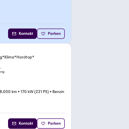
Kontakt
Parken
g*Klima*Hardtop*
ung
8.000 km
•
170 kW (231 PS)
•
Benzin
Kontakt
Parken