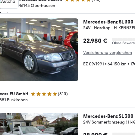
4.8 Sterne
46145 Oberhausen
Mercedes-Benz SL 300
24V - Hardtop - H-KENNZE
22.980 €
Ohne Bewert
Versicherung vergleichen
EZ 09/1991
•
64.150 km
•
17
lcars-EU GmbH
(
310
)
4.8 Sterne
881 Euskirchen
Mercedes-Benz SL 300
24V Sommerfahrzeug ! H-K