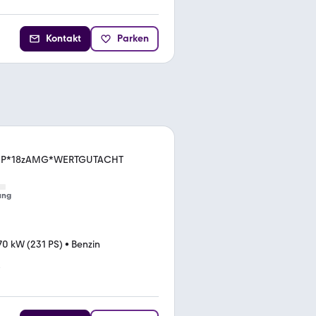
Kontakt
Parken
OP*18zAMG*WERTGUTACHT
ung
70 kW (231 PS)
•
Benzin
*