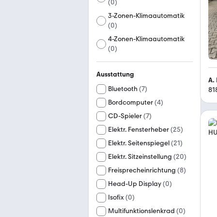
(
0
)
3-Zonen-Klimaautomatik
(
0
)
4-Zonen-Klimaautomatik
(
0
)
Ausstattung
A.
Bluetooth
(
7
)
81
Bordcomputer
(
4
)
CD-Spieler
(
7
)
Elektr. Fensterheber
(
25
)
Elektr. Seitenspiegel
(
21
)
Elektr. Sitzeinstellung
(
20
)
Freisprecheinrichtung
(
8
)
Head-Up Display
(
0
)
Isofix
(
0
)
Multifunktionslenkrad
(
0
)