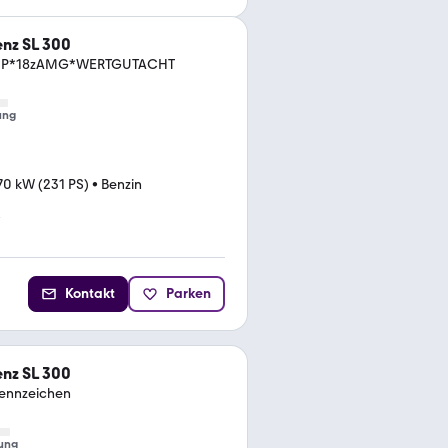
nz SL 300
OP*18zAMG*WERTGUTACHT
ung
70 kW (231 PS)
•
Benzin
*
Kontakt
Parken
nz SL 300
ennzeichen
ung