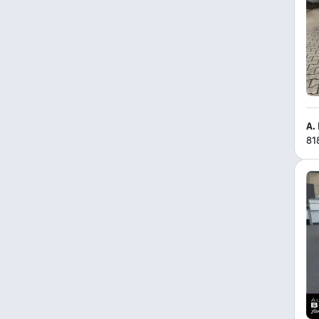
A.
81