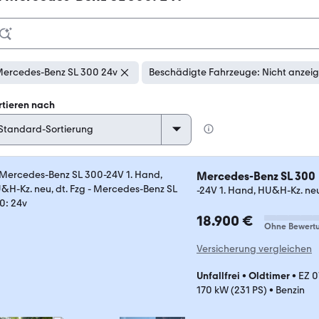
ercedes-Benz SL 300 24v
Beschädigte Fahrzeuge: Nicht anzei
rtieren nach
Mercedes-Benz SL 300
-24V 1. Hand, HU&H-Kz. neu
18.900 €
Ohne Bewert
Versicherung vergleichen
Unfallfrei
•
Oldtimer
•
EZ 0
170 kW (231 PS)
•
Benzin