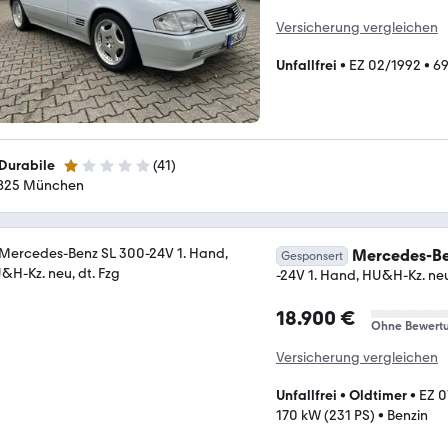
Versicherung vergleichen
Unfallfrei
•
EZ 02/1992
•
69
 Durabile
(
41
)
1 Stern
825 München
Mercedes-Be
Gesponsert
-24V 1. Hand, HU&H-Kz. neu
18.900 €
Ohne Bewert
Versicherung vergleichen
Unfallfrei
•
Oldtimer
•
EZ 0
170 kW (231 PS)
•
Benzin