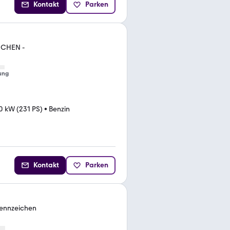
Kontakt
Parken
ICHEN -
ung
0 kW (231 PS)
•
Benzin
Kontakt
Parken
ennzeichen