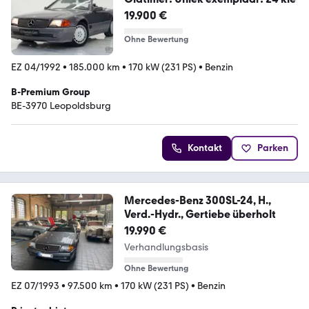
19.900 €
Ohne Bewertung
EZ 04/1992
•
185.000 km
•
170 kW (231 PS)
•
Benzin
B-Premium Group
BE-3970 Leopoldsburg
Kontakt
Parken
Mercedes-Benz 300SL-24, H.,
Verd.-Hydr., Gertiebe überholt
19.990 €
Verhandlungsbasis
Ohne Bewertung
EZ 07/1993
•
97.500 km
•
170 kW (231 PS)
•
Benzin