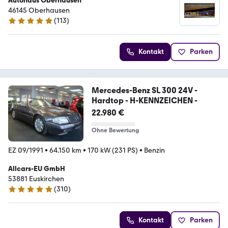
Autohaus Oberhausen
46145 Oberhausen
(
113
)
4.8 Sterne
Kontakt
Parken
Mercedes-Benz SL 300 24V -
Hardtop - H-KENNZEICHEN -
22.980 €
Ohne Bewertung
EZ 09/1991
•
64.150 km
•
170 kW (231 PS)
•
Benzin
Allcars-EU GmbH
53881 Euskirchen
(
310
)
4.8 Sterne
Kontakt
Parken