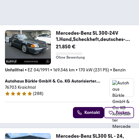
Mercedes-Benz SL 300-24V
1.Hand,Scheckheft,deutsches-
Fahrzeug!
21.850 €
Ohne Bewertung
Unfallfrei
•
EZ 04/1991
•
169.346 km
•
170 kW (231 PS)
•
Benzin
Autohaus Bürkle GmbH & Co. KG Autorisierter
Mercedes-Benz Verkauf&Service
76703 Kraichtal
(
288
)
4.9 Sterne
Kontakt
Parken
Mercedes-Benz SL300 SL - 24,