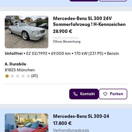
Mercedes-Benz SL 300 24V
Sommerfahrzeug ! H-Kennzeichen
28.900 €
Ohne Bewertung
Unfallfrei
•
EZ 02/1992
•
69.000 km
•
170 kW (231 PS)
•
Benzin
A. Durabile
81825 München
(
41
)
1 Stern
Kontakt
Parken
Mercedes-Benz SL 300-24
17.800 €
Verhandlungsbasis