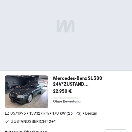
Mercedes-Benz SL 300
24V*ZUSTAND
2+*HARDTOP*18zAMG*WERTGUT
22.950 €
ACHT
Ohne Bewertung
EZ 05/1993
•
159.127 km
•
170 kW (231 PS)
•
Benzin
ZUSTANDSBERICHT 2+*