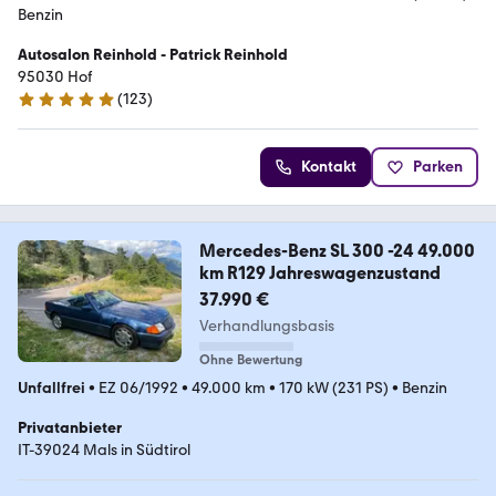
Benzin
Autosalon Reinhold - Patrick Reinhold
95030 Hof
(
123
)
5 Sterne
Kontakt
Parken
Mercedes-Benz SL 300 -24 49.000
km R129 Jahreswagenzustand
37.990 €
Verhandlungsbasis
Ohne Bewertung
Unfallfrei
•
EZ 06/1992
•
49.000 km
•
170 kW (231 PS)
•
Benzin
Privatanbieter
IT-39024 Mals in Südtirol