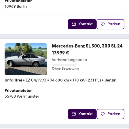
Privatanbieter
10969 Berlin
Kontakt
Parken
Mercedes-Benz SL 300, 300 SL-24
17.999 €
Verhandlungsbasis
Ohne Bewertung
Unfallfrei
•
EZ 04/1993
•
94.600 km
•
170 kW (231 PS)
•
Benzin
Privatanbieter
35788 Weilmünster
Kontakt
Parken