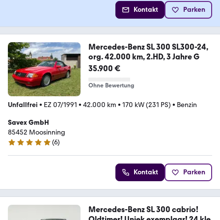
Kontakt
Parken
Mercedes-Benz SL 300 SL300-24,
org. 42.000 km, 2.HD, 3 Jahre G
35.900 €
Ohne Bewertung
Unfallfrei
•
EZ 07/1991
•
42.000 km
•
170 kW (231 PS)
•
Benzin
Savex GmbH
85452 Moosinning
(
6
)
4.9 Sterne
Kontakt
Parken
Mercedes-Benz SL 300 cabrio!
Oldtimer! Uniek exemplaar! 24 kle