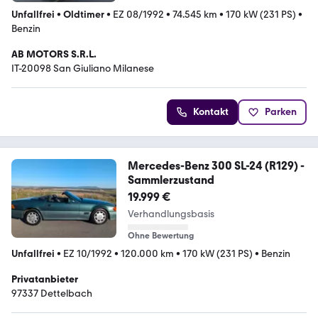
Unfallfrei
•
Oldtimer
•
EZ 08/1992
•
74.545 km
•
170 kW (231 PS)
•
Benzin
AB MOTORS S.R.L.
IT-20098 San Giuliano Milanese
Kontakt
Parken
Mercedes-Benz 300 SL-24 (R129) -
Sammlerzustand
19.999 €
Verhandlungsbasis
Ohne Bewertung
Unfallfrei
•
EZ 10/1992
•
120.000 km
•
170 kW (231 PS)
•
Benzin
Privatanbieter
97337 Dettelbach