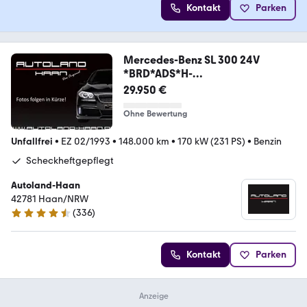
Kontakt
Parken
Mercedes-Benz SL 300 24V
*BRD*ADS*H-
Zulassung*Klima*Hardtop*
29.950 €
Ohne Bewertung
Unfallfrei
•
EZ 02/1993
•
148.000 km
•
170 kW (231 PS)
•
Benzin
Scheckheftgepflegt
Autoland-Haan
42781 Haan/NRW
(
336
)
4.5 Sterne
Kontakt
Parken