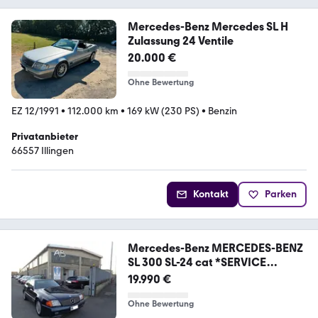
Mercedes-Benz Mercedes SL H
Zulassung 24 Ventile
20.000 €
Ohne Bewertung
EZ 12/1991
•
112.000 km
•
169 kW (230 PS)
•
Benzin
Privatanbieter
66557 Illingen
Kontakt
Parken
Mercedes-Benz MERCEDES-BENZ
SL 300 SL-24 cat *SERVICE
BOOK* *P
19.990 €
Ohne Bewertung