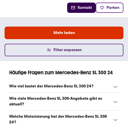
Kontakt
Parken
Mehr laden
Filter anpassen
Häufige Fragen zum Mercedes-Benz SL 300 24
Wie viel kostet der Mercedes-Benz SL 300 24?
Ein guter Preis für einen Mercedes-Benz SL 300 24 liegt
Wie viele Mercedes-Benz SL 300-Angebote gibt es
zwischen 15.025 € und 21.955 €. (Stand: 8.8.2026)
aktuell?
Es gibt insgesamt 78 Mercedes-Benz SL 300 bei
Welche Motorisierung hat der Mercedes-Benz SL 300
mobile.de, davon 78 Gebraucht- und 0 Neuwagen.
24?
(Stand: 8.8.2026)