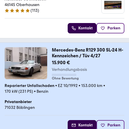
46145 Oberhausen
(
113
)
4.8 Sterne
Kontakt
Parken
Mercedes-Benz R129 300 SL-24 H-
Kennzeichen / Tüv 4/27
15.900 €
Verhandlungsbasis
Ohne Bewertung
Reparierter Unfallschaden
•
EZ 10/1992
•
153.000 km
•
170 kW (231 PS)
•
Benzin
Privatanbieter
71032 Böblingen
Kontakt
Parken