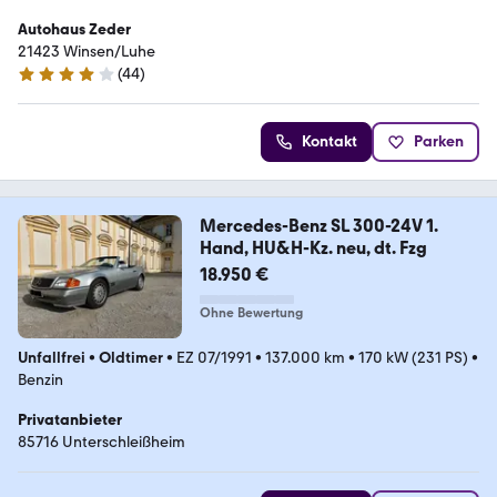
Autohaus Zeder
21423 Winsen/Luhe
(
44
)
4.2 Sterne
Kontakt
Parken
Mercedes-Benz SL 300-24V 1.
Hand, HU&H-Kz. neu, dt. Fzg
18.950 €
Ohne Bewertung
Unfallfrei
•
Oldtimer
•
EZ 07/1991
•
137.000 km
•
170 kW (231 PS)
•
Benzin
Privatanbieter
85716 Unterschleißheim