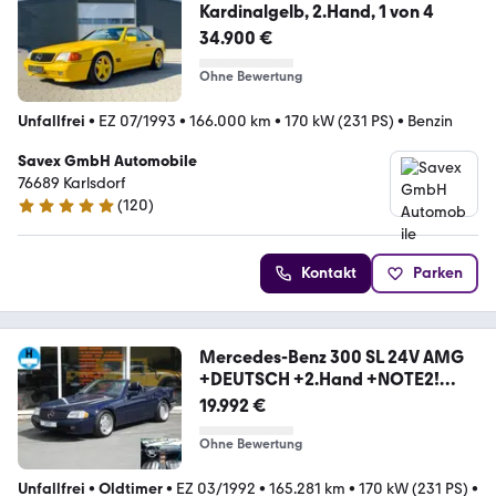
Kardinalgelb, 2.Hand, 1 von 4
34.900 €
Ohne Bewertung
Unfallfrei
•
EZ 07/1993
•
166.000 km
•
170 kW (231 PS)
•
Benzin
Savex GmbH Automobile
76689 Karlsdorf
(
120
)
4.9 Sterne
Kontakt
Parken
Mercedes-Benz 300 SL 24V AMG
+DEUTSCH +2.Hand +NOTE2!
W129
19.992 €
Ohne Bewertung
Unfallfrei
•
Oldtimer
•
EZ 03/1992
•
165.281 km
•
170 kW (231 PS)
•