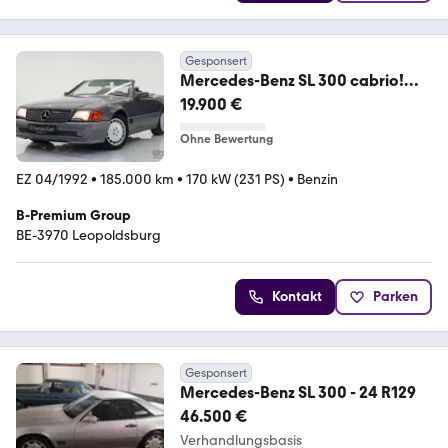
Gesponsert
Mercedes-Benz SL 300 cabrio!
Oldtimer! Uniek exemplaar! 24 kle
19.900 €
Ohne Bewertung
EZ 04/1992
•
185.000 km
•
170 kW (231 PS)
•
Benzin
B-Premium Group
BE-3970 Leopoldsburg
Kontakt
Parken
Gesponsert
Mercedes-Benz SL 300 - 24 R129
46.500 €
Verhandlungsbasis