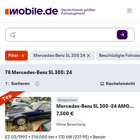
Filter
Mercedes-Benz SL 300 24
Beschädigte Fahrzeu
78 Mercedes-Benz SL 300: 24
Sortieren
Kachelansicht
Top
Gesponsert
Mercedes-Benz SL 300 -24 AMG*
AUTOMATIK*KLIMAANLAGE*ALU*
7.500 €
LEDER*
Ohne Bewertung
EZ 03/1992
•
214.000 km
•
170 kW (231 PS)
•
Benzin