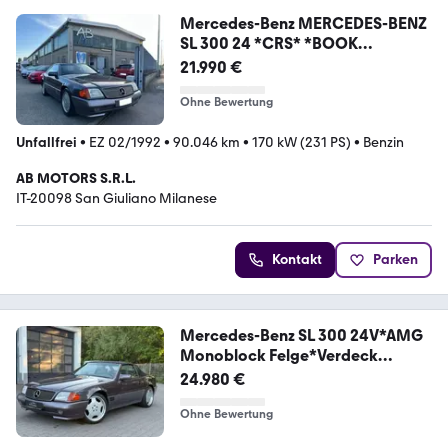
Mercedes-Benz MERCEDES-BENZ
SL 300 24 *CRS* *BOOK
SERVICE*
21.990 €
Ohne Bewertung
Unfallfrei
•
EZ 02/1992
•
90.046 km
•
170 kW (231 PS)
•
Benzin
AB MOTORS S.R.L.
IT-20098 San Giuliano Milanese
Kontakt
Parken
Mercedes-Benz SL 300 24V*AMG
Monoblock Felge*Verdeck
NEU*Elekt
24.980 €
Ohne Bewertung