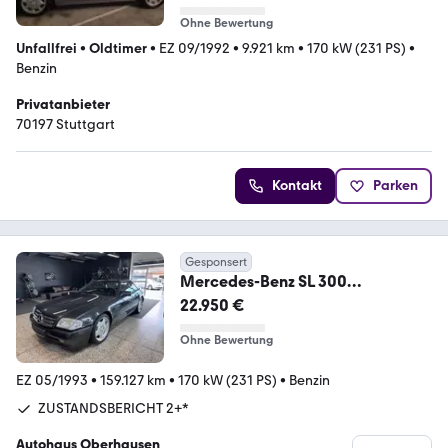
Ohne Bewertung
Unfallfrei
•
Oldtimer
•
EZ 09/1992
•
9.921 km
•
170 kW (231 PS)
•
Benzin
Privatanbieter
70197 Stuttgart
Kontakt
Parken
Gesponsert
Mercedes-Benz SL 300
24V*ZUSTAND
22.950 €
2+*HARDTOP*18zAMG*WERTGUT
ACHT
Ohne Bewertung
EZ 05/1993
•
159.127 km
•
170 kW (231 PS)
•
Benzin
ZUSTANDSBERICHT 2+*
Autohaus Oberhausen