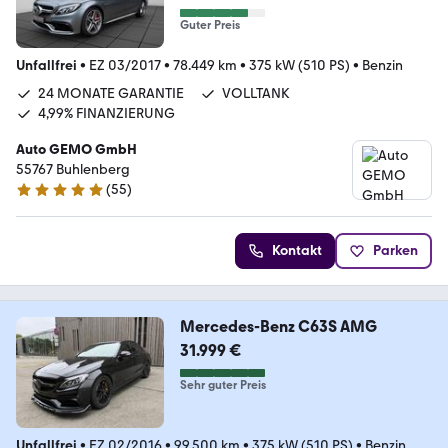
Guter Preis
Unfallfrei
•
EZ 03/2017
•
78.449 km
•
375 kW (510 PS)
•
Benzin
24 MONATE GARANTIE
VOLLTANK
4,99% FINANZIERUNG
Auto GEMO GmbH
55767 Buhlenberg
(
55
)
5 Sterne
Kontakt
Parken
Mercedes-Benz C63S AMG
31.999 €
Sehr guter Preis
Unfallfrei
•
EZ 02/2016
•
99.500 km
•
375 kW (510 PS)
•
Benzin