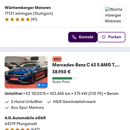
Württemberger Motoren
71131 Jettingen (Stuttgart)
(
41
)
5 Sterne
Kontakt
Parken
NEU
Mercedes-Benz C 63 S AMG T.
*2.Hand*Unfallfrei*Acc*Spur*Me
38.950 €
mory
Guter Preis
Unfallfrei
•
EZ 10/2015
•
103.445 km
•
375 kW (510 PS)
•
Benzin
2.Hand Unfallfrei
H&R Gewindefahrwerk
Acc Spur Memory
A.G.Automobile eGbR
64319 Pfungstadt
(
647
)