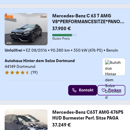
Mercedes-Benz C 63 T AMG
V8*PERFORMANCESITZE*PANO*B
URMEST*KAM*
37.900 €
Guter Preis
Unfallfrei
•
EZ 08/2016
•
90.380 km
•
350 kW (476 PS)
•
Benzin
Autohaus Hinter dem Salze Dortmund
44149 Dortmund
(
19
)
4.4 Sterne
Kontakt
Parken
Mercedes-Benz C63T AMG 476PS
HUD Burmester Perf. Sitze PAGA
37.249 €