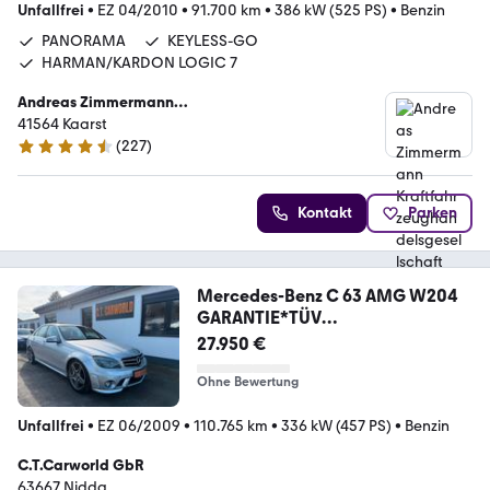
Unfallfrei
•
EZ 04/2010
•
91.700 km
•
386 kW (525 PS)
•
Benzin
PANORAMA
KEYLESS-GO
HARMAN/KARDON LOGIC 7
Andreas Zimmermann
Kraftfahrzeughandelsgesellschaft mbH
41564 Kaarst
(
227
)
4.4 Sterne
Kontakt
Parken
Mercedes-Benz C 63 AMG W204
GARANTIE*TÜV
NEU*SCHIEBEDACH*NAVI
27.950 €
Ohne Bewertung
Unfallfrei
•
EZ 06/2009
•
110.765 km
•
336 kW (457 PS)
•
Benzin
C.T.Carworld GbR
63667 Nidda