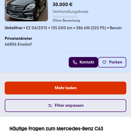
COMAND.TV.Standheizun
30.000 €
Verhandlungsbasis
Ohne Bewertung
Unfallfrei
•
EZ 04/2015
•
135.000 km
•
386 kW (525 PS)
•
Benzin
Privatanbieter
66806 Ensdorf
Kontakt
Parken
Mehr laden
Filter anpassen
Häufige Fragen zum Mercedes-Benz C63