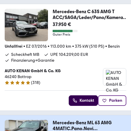
Mercedes-Benz C 63S AMG T
ACC/SAGA/Leder/Pano/Kamera/
19/Night
37.950 €
Guter Preis
Unfallfrei
•
EZ 07/2016
•
113.000 km
•
375 kW (510 PS)
•
Benzin
Scheckheft MB
UPE 104.209,00 EUR
Finanzierung+Garantie
AUTO KENAN GmbH & Co. KG
46240 ­­­­­­Bottrop
(
318
)
4.8 Sterne
Kontakt
Parken
Mercedes-Benz ML 63 AMG
4MATIC.Pano.Navi