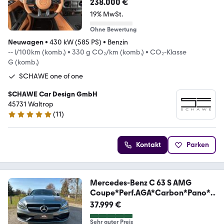
CARBON*FACELIFT*STOCK*BLAC
238.000 €
K*G63*1of1
19% MwSt.
Ohne Bewertung
Neuwagen
•
430 kW (585 PS)
•
Benzin
-- l/100km (komb.)
•
330 g CO₂/km (komb.)
•
CO₂-Klasse
G (komb.)
SCHAWE one of one
SCHAWE Car Design GmbH
45731 Waltrop
(
11
)
5 Sterne
Kontakt
Parken
Mercedes-Benz C 63 S AMG
Coupe*Perf.AGA*Carbon*Pano*3
60°Kam*US
37.999 €
Sehr guter Preis