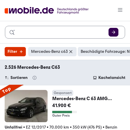
Filter
Mercedes-Benz c63
Beschädigte Fahrzeuge: N
2.526 Mercedes-Benz C63
Sortieren
Kachelansicht
Top
Gesponsert
Mercedes-Benz C 63 AMG
T*DRIVERS*BURM*360°*NIGHT*
41.900 €
CARBON*DISTRO
Guter Preis
Unfallfrei
•
EZ 12/2017
•
70.000 km
•
350 kW (476 PS)
•
Benzin