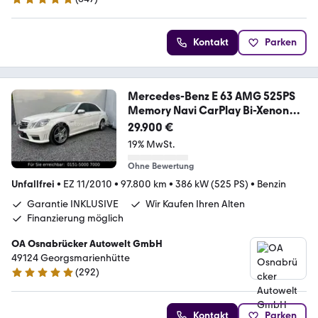
4.9 Sterne
Kontakt
Parken
Mercedes-Benz E 63 AMG 525PS
Memory Navi CarPlay Bi-Xenon
Cam
29.900 €
19% MwSt.
Ohne Bewertung
Unfallfrei
•
EZ 11/2010
•
97.800 km
•
386 kW (525 PS)
•
Benzin
Garantie INKLUSIVE
Wir Kaufen Ihren Alten
Finanzierung möglich
OA Osnabrücker Autowelt GmbH
49124 Georgsmarienhütte
(
292
)
4.9 Sterne
Kontakt
Parken