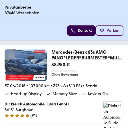
Privatanbieter
87448 Waltenhofen
Kontakt
Parken
Mercedes-Benz c63s AMG
PANO*LEDER*BURMESTER*MULTI
BEAM*DISTR.
38.950 €
Ohne Bewertung
EZ 06/2015
•
107.000 km
•
375 kW (510 PS)
•
Benzin
Head-up Display
Memory Sitze
Keyless-Go
Dickreich Automobile Fulda GmbH
36151 Burghaun
(
91
)
4.8 Sterne