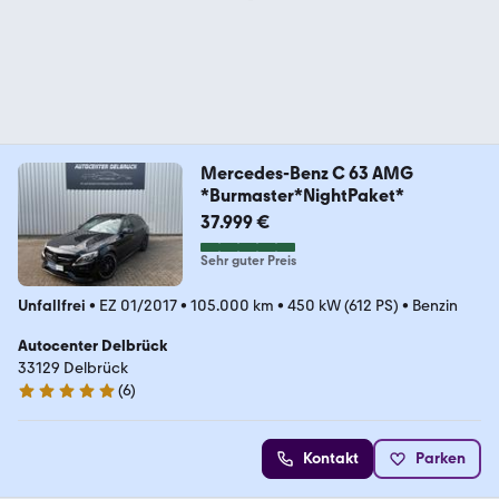
Mercedes-Benz C 63 AMG
*Burmaster*NightPaket*
37.999 €
Sehr guter Preis
Unfallfrei
•
EZ 01/2017
•
105.000 km
•
450 kW (612 PS)
•
Benzin
Autocenter Delbrück
33129 Delbrück
(
6
)
5 Sterne
Kontakt
Parken