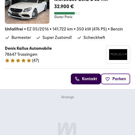
AMG*Vmax+300km/h*Scheckhef
32.900 €
t!*KlappenAusp.
Guter Preis
Unfallfrei
•
EZ 05/2016
•
141.722 km
•
350 kW (476 PS)
•
Benzin
Burmester
Super Zustand!
Scheckheft
Denis Kallus Automobile
78647 Trossingen
(
47
)
5 Sterne
Kontakt
Parken