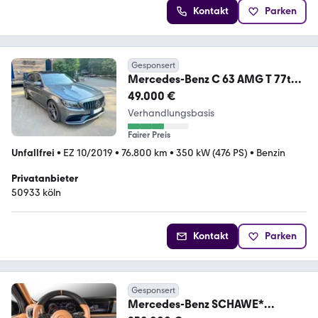
Kontakt
Parken
Gesponsert
Mercedes-Benz C 63 AMG T 77tkm
TOPZUSTAND! Pano Widesc
49.000 €
Burmest
Verhandlungsbasis
Fairer Preis
Unfallfrei
•
EZ 10/2019
•
76.800 km
•
350 kW (476 PS)
•
Benzin
Privatanbieter
50933 köln
Kontakt
Parken
Gesponsert
Mercedes-Benz SCHAWE*