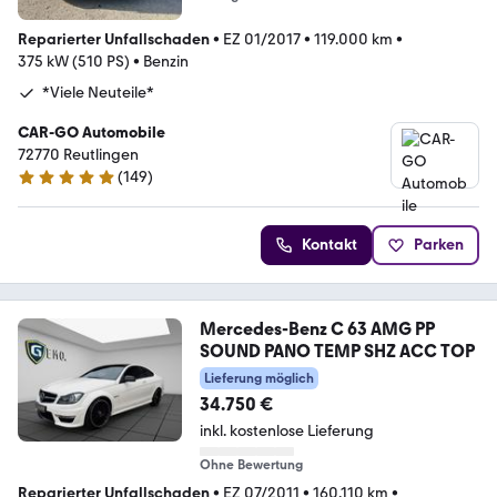
Reparierter Unfallschaden
•
EZ 01/2017
•
119.000 km
•
375 kW (510 PS)
•
Benzin
*Viele Neuteile*
CAR-GO Automobile
72770 Reutlingen
(
149
)
4.9 Sterne
Kontakt
Parken
Mercedes-Benz C 63 AMG PP
SOUND PANO TEMP SHZ ACC TOP
Lieferung möglich
34.750 €
inkl. kostenlose Lieferung
Ohne Bewertung
Reparierter Unfallschaden
•
EZ 07/2011
•
160.110 km
•