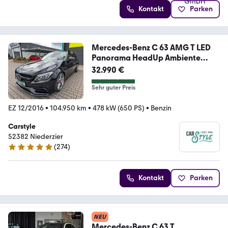
Kontakt
Parken
Mercedes-Benz C 63 AMG T LED
Panorama HeadUp Ambiente
Comand
32.990 €
Sehr guter Preis
EZ 12/2016
•
104.950 km
•
478 kW (650 PS)
•
Benzin
Carstyle
52382 Niederzier
(
274
)
4.8 Sterne
Kontakt
Parken
NEU
Mercedes-Benz C 63 T