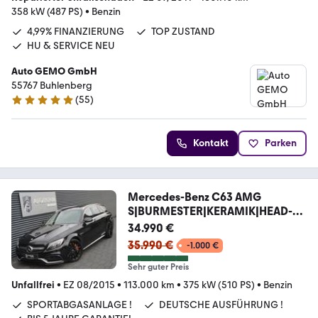
358 kW (487 PS)
•
Benzin
4,99% FINANZIERUNG
TOP ZUSTAND
HU & SERVICE NEU
Auto GEMO GmbH
55767 Buhlenberg
(
55
)
5 Sterne
Kontakt
Parken
Mercedes-Benz C63 AMG
S|BURMESTER|KERAMIK|HEAD-
UP|KEYLESS|NAVI
34.990 €
35.990 €
-1.000 €
Sehr guter Preis
Unfallfrei
•
EZ 08/2015
•
113.000 km
•
375 kW (510 PS)
•
Benzin
SPORTABGASANLAGE !
DEUTSCHE AUSFÜHRUNG !