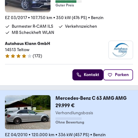
Guter Preis
EZ 03/2017
•
107.750 km
•
350 kW (476 PS)
•
Benzin
Burmester R-CAM ILS
Verkehrszeichen
MB Scheckheft WLAN
Autohaus Klann GmbH
14513 Teltow
(
172
)
4 Sterne
Kontakt
Parken
Mercedes-Benz C 63 AMG AMG
29.999 €
Verhandlungsbasis
Ohne Bewertung
EZ 04/2010
•
120.000 km
•
336 kW (457 PS)
•
Benzin