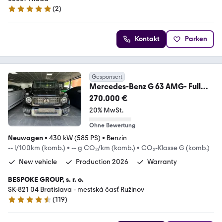
(
2
)
4.8 Sterne
Kontakt
Parken
Gesponsert
Mercedes-Benz G 63 AMG- Full
carbon-Superior- 3D-TV-
270.000 €
Prod2026
20% MwSt.
Ohne Bewertung
Neuwagen
•
430 kW (585 PS)
•
Benzin
-- l/100km (komb.)
•
-- g CO₂/km (komb.)
•
CO₂-Klasse G (komb.)
New vehicle
Production 2026
Warranty
BESPOKE GROUP, s. r. o.
SK-821 04 Bratislava - mestská časť Ružinov
(
119
)
4.6 Sterne