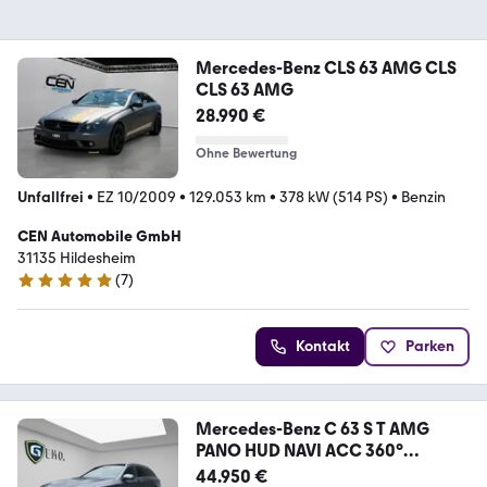
Mercedes-Benz CLS 63 AMG CLS
CLS 63 AMG
28.990 €
Ohne Bewertung
Unfallfrei
•
EZ 10/2009
•
129.053 km
•
378 kW (514 PS)
•
Benzin
CEN Automobile GmbH
31135 Hildesheim
(
7
)
5 Sterne
Kontakt
Parken
Mercedes-Benz C 63 S T AMG
PANO HUD NAVI ACC 360°
BURMESTER
44.950 €