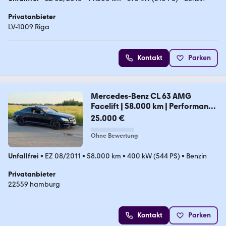
Privatanbieter
LV-1009 Riga
Kontakt
Parken
Mercedes-Benz CL 63 AMG
Facelift | 58.000 km | Performance
Pac
25.000 €
Ohne Bewertung
Unfallfrei
•
EZ 08/2011
•
58.000 km
•
400 kW (544 PS)
•
Benzin
Privatanbieter
22559 hamburg
Kontakt
Parken