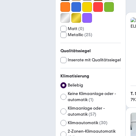
Matt
(
0
)
Metallic
(
25
)
Qualitätssiegel
Inserate mit Qualitätssiegel
Klimatisierung
Beliebig
T.
Keine Klimaanlage oder -
79
automatik
(
1
)
Klimaanlage oder -
automatik
(
57
)
Klimaautomatik
(
30
)
2-Zonen-Klimaautomatik