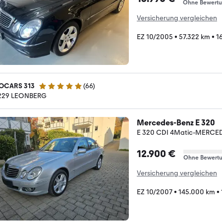
Ohne Bewert
Versicherung vergleichen
EZ 10/2005
•
57.322 km
•
1
OCARS 313
(
66
)
5 Sterne
229 LEONBERG
Mercedes-Benz E 320
E 320 CDI 4Matic-MERCED
12.900 €
Ohne Bewert
Versicherung vergleichen
EZ 10/2007
•
145.000 km
•