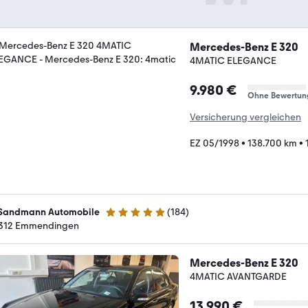
Mercedes-Benz E 320
4MATIC ELEGANCE
9.980 €
Ohne Bewertun
Versicherung vergleichen
EZ 05/1998
•
138.700 km
•
 Sandmann Automobile
(
184
)
4.9 Sterne
312 Emmendingen
Mercedes-Benz E 320
4MATIC AVANTGARDE
13.990 €