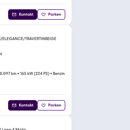
Kontakt
Parken
IC/ELEGANCE/TRAVERTINBEIGE
ng
0.097 km
•
165 kW (224 PS)
•
Benzin
Kontakt
Parken
I Lang 4 Matic