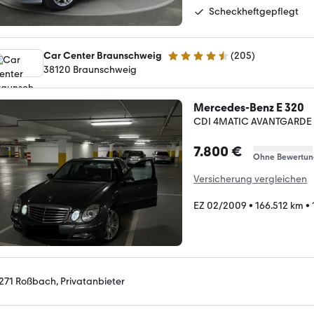
Scheckheftgepflegt
Car Center Braunschweig
(
205
)
4.7 Sterne
38120 Braunschweig
Mercedes-Benz E 320
CDI 4MATIC AVANTGARDE 
7.800 €
Ohne Bewertun
Versicherung vergleichen
EZ 02/2009
•
166.512 km
•
271 Roßbach, Privatanbieter