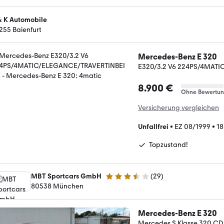
& K Automobile
255 Baienfurt
Mercedes-Benz E 320
E320/3.2 V6 224PS/4MAT
8.900 €
Ohne Bewertu
Versicherung vergleichen
Unfallfrei
•
EZ 08/1999
•
18
Topzustand!
MBT Sportcars GmbH
(
29
)
3.6 Sterne
80538 München
Mercedes-Benz E 320
Mercedes S Klasse 320 CD