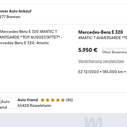
emer Auto Ankauf
277 Bremen
Mercedes-Benz E 320
4MATIC T AVANTGARDE *T
5.950 €
Ohne Bewertun
Versicherung vergleichen
EZ 12/2003
•
185.000 km
•
Auto friend
(
86
)
5 Sterne
65428 Rüsselsheim