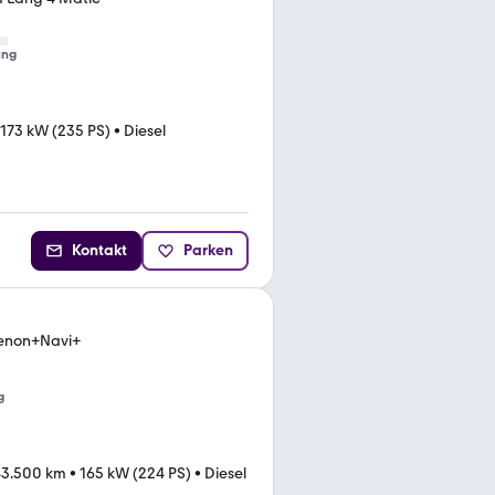
ung
173 kW (235 PS)
•
Diesel
Kontakt
Parken
enon+Navi+
g
3.500 km
•
165 kW (224 PS)
•
Diesel