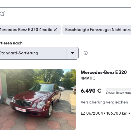
ercedes-Benz E 320 4matic
Beschädigte Fahrzeuge: Nicht anz
rtieren nach
Mercedes-Benz E 320
4MATIC
6.490 €
Ohne Bewertu
Versicherung vergleichen
EZ 06/2004
•
186.700 km
•