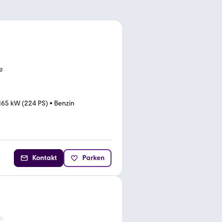
g
165 kW (224 PS)
•
Benzin
Kontakt
Parken