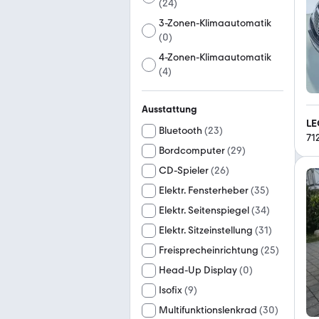
(
24
)
3-Zonen-Klimaautomatik
(
0
)
4-Zonen-Klimaautomatik
(
4
)
Ausstattung
LE
Bluetooth
(
23
)
71
Bordcomputer
(
29
)
CD-Spieler
(
26
)
Elektr. Fensterheber
(
35
)
Elektr. Seitenspiegel
(
34
)
Elektr. Sitzeinstellung
(
31
)
Freisprecheinrichtung
(
25
)
Head-Up Display
(
0
)
Isofix
(
9
)
Multifunktionslenkrad
(
30
)