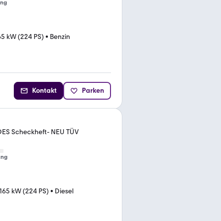
ung
65 kW (224 PS)
•
Benzin
Kontakt
Parken
ES Scheckheft- NEU TÜV
ung
165 kW (224 PS)
•
Diesel